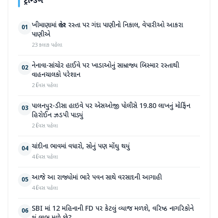
ટ્રેન્ડિંગ
ખીમાણામાં જાહેર રસ્તા પર ગંદા પાણીનો નિકાલ, વેપારીઓ આકરા
01
પાણીએ
23 કલાક પહેલા
નેનાવા-સાંચોર હાઈવે પર ખાડાઓનું સામ્રાજ્ય બિસ્માર રસ્તાથી
02
વાહનચાલકો પરેશાન
2 દિવસ પહેલા
પાલનપુર-ડીસા હાઇવે પર એસઓજી પોલીસે 19.80 લાખનું મોર્ફિન
03
હિરોઈન ઝડપી પાડ્યું
2 દિવસ પહેલા
ચાંદીના ભાવમાં વધારો, સોનું પણ મોંઘુ થયું
04
4 દિવસ પહેલા
આજે આ રાજ્યોમાં ભારે પવન સાથે વરસાદની આગાહી
05
4 દિવસ પહેલા
SBI માં 12 મહિનાની FD પર કેટલું વ્યાજ મળશે, વરિષ્ઠ નાગરિકોને
06