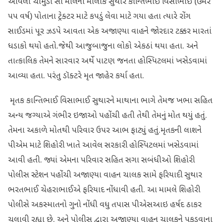
આવેલી ચામુંડા સો મીલના માલીક સુથાર કાન્તિભાઈ વિસાભાઈ (ઉંમર
૫૫ વર્ષ) પોતાના ટ્રેક્ટર માટે કપડું લેવા માટે ગયા હતા ત્યારે રોંગ
સાઈડમાં પૂર ઝડપે આવતા એક અજાણ્યા વાહને જોરદાર ટક્કર મારતાં
ધડાકો થયો હતો.જેથી આજુબાજુના લોકો એકઠાં થયા હતા. અને
તાત્કાલિક તેમને સારવાર અર્થે પાટણ જનતા હોસ્પિટલમાં ખસેડવામાં
આવ્યા હતા. પરંતુ ડૉક્ટરે મૃત જાહેર કર્યા હતા.
મૃતક કાન્તિભાઈ વિસાભાઈ સુથારને માથાના ભાગે તેમજ ખભા સહિત
અન્ય જગ્યાએ ગંભીર ઇજાઓ પહોંચી હતી તેથી તેમનું મોત થયું હતું.
તેમના અકાળે મોતથી પરિવાર ઉપર આભ ફાટ્યું હતું.મૃતકની લાશને
પીએમ માટે શિહોરી ખાતે આવેલ સરકારી હોસ્પિટલમાં ખસેડવામાં
આવી હતી. જ્યાં એમના પરિવાર સહિત સગા સબંધીઓ શિહોરી
પોલીસ સ્ટેશન પહોંચી અજાણ્યા વાહન ચાલક સામે ફરિયાદી સુથાર
ભરતભાઈ ચેહરાભાઈએ ફરિયાદ નોંધાવી હતી. આ મામલે શિહોરી
પોલીસે અકસ્માતનો ગુનો નોંધી વધુ તપાસ પીએસઆઇ હર્ષદ ઠાકર
ચલાવી રહ્યા છે. અને પોલીસ દ્વારા અજાણ્યા વાહન ચાલકને પકડવાના