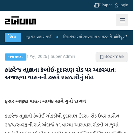
E-Paper
|
Login
 કેન્દ્ર પર પ્રહાર કર્યા
બ્રેકિંગ
●
હિંમતનગરમાં રહસ્યમય વાયરસ કે ચાંદીપુરા? 6 બાળકોના
1 જૂન, 2026
|
Super Admin
Bookmark
બનાસકાંઠા
કાંકરેજ તાલુકાના કંબોઈ-દુદાસણ રોડ પર અકસ્માત:
અજાણ્યા વાહનની ટક્કરે રાહદારીનું મોત
ફરાર અજાણ્યા વાહન ચાલક સામે ગુનો દાખલ
કાંકરેજ તાલુકાની કંબોઈ ચોકડીથી દુદાસણ ઉંદરા- રોડ ઉપર તારીખ
૩૧/૫/૨૦૨૬ ની રાત્રે અંદાજે ૧૧ વાગ્યા આસપાસ રોડની બાજુમાં