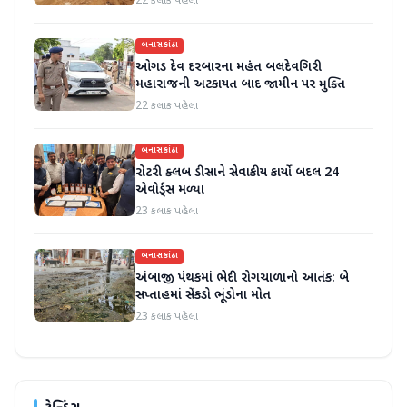
22 કલાક પહેલા
બનાસકાંઠા
ઓગડ દેવ દરબારના મહંત બલદેવગિરી
મહારાજની અટકાયત બાદ જામીન પર મુક્તિ
22 કલાક પહેલા
બનાસકાંઠા
રોટરી ક્લબ ડીસાને સેવાકીય કાર્યો બદલ 24
એવોર્ડ્સ મળ્યા
23 કલાક પહેલા
બનાસકાંઠા
અંબાજી પંથકમાં ભેદી રોગચાળાનો આતંક: બે
સપ્તાહમાં સેંકડો ભૂંડોના મોત
23 કલાક પહેલા