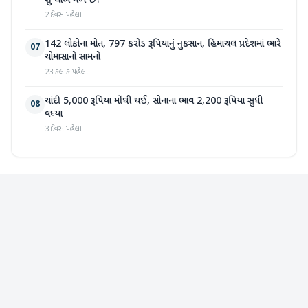
શું લાભ મળે છે?
2 દિવસ પહેલા
142 લોકોના મોત, 797 કરોડ રૂપિયાનું નુકસાન, હિમાચલ પ્રદેશમાં ભારે
07
ચોમાસાનો સામનો
23 કલાક પહેલા
ચાંદી 5,000 રૂપિયા મોંઘી થઈ, સોનાના ભાવ 2,200 રૂપિયા સુધી
08
વધ્યા
3 દિવસ પહેલા