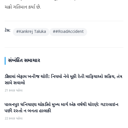
ચક્રો ગતિમાન કર્યા છે.
ટેગ્સ:
#
Kankrej Taluka
#
#RoadAccident
સંબંધિત સમાચાર
ડીસામાં બેફામ ખનીજ ચોરી: નિયમો નેવે મૂકી રેતી માફિયાઓ સક્રિય, તંત્ર
બનાસકાંઠા
સામે સવાલો
21 કલાક પહેલા
પાલનપુર ધનિયાણા ચોકડીનો મુખ્ય માર્ગ એક વર્ષથી ધોરણે: ગટરલાઇન
બનાસકાંઠા
પછી રસ્તો ન બનતા હાલાકી
22 કલાક પહેલા