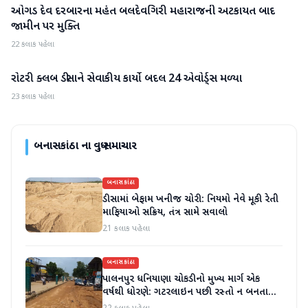
ઓગડ દેવ દરબારના મહંત બલદેવગિરી મહારાજની અટકાયત બાદ
બનાસકાંઠા
જામીન પર મુક્તિ
22 કલાક પહેલા
રોટરી ક્લબ ડીસાને સેવાકીય કાર્યો બદલ 24 એવોર્ડ્સ મળ્યા
બનાસકાંઠા
23 કલાક પહેલા
બનાસકાંઠા
ના વધુ સમાચાર
બનાસકાંઠા
ડીસામાં બેફામ ખનીજ ચોરી: નિયમો નેવે મૂકી રેતી
માફિયાઓ સક્રિય, તંત્ર સામે સવાલો
21 કલાક પહેલા
બનાસકાંઠા
પાલનપુર ધનિયાણા ચોકડીનો મુખ્ય માર્ગ એક
વર્ષથી ધોરણે: ગટરલાઇન પછી રસ્તો ન બનતા
હાલાકી