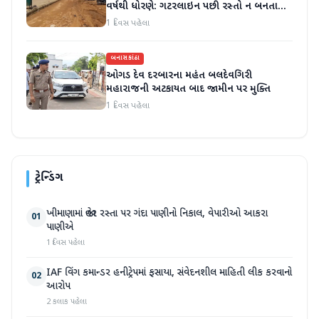
વર્ષથી ધોરણે: ગટરલાઇન પછી રસ્તો ન બનતા
હાલાકી
1 દિવસ પહેલા
બનાસકાંઠા
ઓગડ દેવ દરબારના મહંત બલદેવગિરી
મહારાજની અટકાયત બાદ જામીન પર મુક્તિ
1 દિવસ પહેલા
ટ્રેન્ડિંગ
ખીમાણામાં જાહેર રસ્તા પર ગંદા પાણીનો નિકાલ, વેપારીઓ આકરા
01
પાણીએ
1 દિવસ પહેલા
IAF વિંગ કમાન્ડર હનીટ્રેપમાં ફસાયા, સંવેદનશીલ માહિતી લીક કરવાનો
02
આરોપ
2 કલાક પહેલા