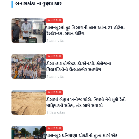
બનાસકાંઠા
ના વધુ સમાચાર
બનાસકાંઠા
પાલનપુરમાં ફૂડ વિભાગની લાલ આંખ:21 હોટેલ-
રેસ્ટોરન્ટમાં સઘન ચેકિંગ
2 કલાક પહેલા
બનાસકાંઠા
ડીસા હાટ પ્રોજેક્ટ: ડી.એન.પી. કોલેજના
વિદ્યાર્થીઓનો ઉત્સાહભેર સહયોગ
2 કલાક પહેલા
બનાસકાંઠા
ડીસામાં બેફામ ખનીજ ચોરી: નિયમો નેવે મૂકી રેતી
માફિયાઓ સક્રિય, તંત્ર સામે સવાલો
1 દિવસ પહેલા
બનાસકાંઠા
પાલનપુર ધનિયાણા ચોકડીનો મુખ્ય માર્ગ એક