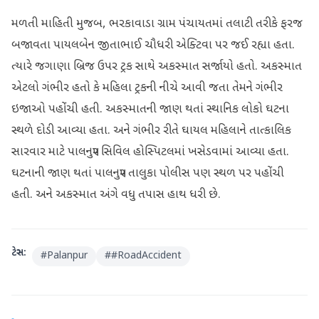
મળતી માહિતી મુજબ, ભરકાવાડા ગ્રામ પંચાયતમાં તલાટી તરીકે ફરજ
બજાવતા પાયલબેન જીતાભાઈ ચૌધરી એક્ટિવા પર જઈ રહ્યા હતા.
ત્યારે જગાણા બ્રિજ ઉપર ટ્રક સાથે અકસ્માત સર્જાયો હતો. અકસ્માત
એટલો ગંભીર હતો કે મહિલા ટ્રકની નીચે આવી જતા તેમને ગંભીર
ઇજાઓ પહોંચી હતી. અકસ્માતની જાણ થતાં સ્થાનિક લોકો ઘટના
સ્થળે દોડી આવ્યા હતા. અને ગંભીર રીતે ઘાયલ મહિલાને તાત્કાલિક
સારવાર માટે પાલનપુર સિવિલ હોસ્પિટલમાં ખસેડવામાં આવ્યા હતા.
ઘટનાની જાણ થતાં પાલનપુર તાલુકા પોલીસ પણ સ્થળ પર પહોંચી
હતી. અને અકસ્માત અંગે વધુ તપાસ હાથ ધરી છે.
ટેગ્સ:
#
Palanpur
#
#RoadAccident