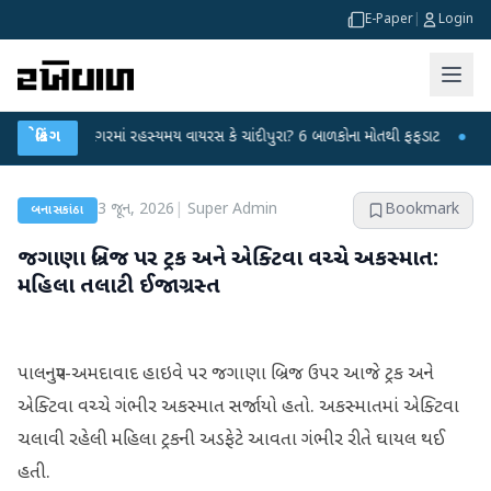
E-Paper
|
Login
હિંમતનગરમાં રહસ્યમય વાયરસ કે ચાંદીપુરા? 6 બાળકોના મોતથી ફફડાટ
બ્રેકિંગ
●
હવામાન વ
3 જૂન, 2026
|
Super Admin
Bookmark
બનાસકાંઠા
જગાણા બ્રિજ પર ટ્રક અને એક્ટિવા વચ્ચે અકસ્માત:
મહિલા તલાટી ઈજાગ્રસ્ત
પાલનપુર-અમદાવાદ હાઇવે પર જગાણા બ્રિજ ઉપર આજે ટ્રક અને
એક્ટિવા વચ્ચે ગંભીર અકસ્માત સર્જાયો હતો. અકસ્માતમાં એક્ટિવા
ચલાવી રહેલી મહિલા ટ્રકની અડફેટે આવતા ગંભીર રીતે ઘાયલ થઈ
હતી.