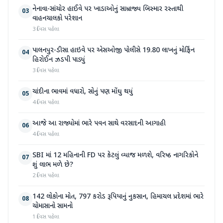
નેનાવા-સાંચોર હાઈવે પર ખાડાઓનું સામ્રાજ્ય બિસ્માર રસ્તાથી
03
વાહનચાલકો પરેશાન
3 દિવસ પહેલા
પાલનપુર-ડીસા હાઇવે પર એસઓજી પોલીસે 19.80 લાખનું મોર્ફિન
04
હિરોઈન ઝડપી પાડ્યું
3 દિવસ પહેલા
ચાંદીના ભાવમાં વધારો, સોનું પણ મોંઘુ થયું
05
4 દિવસ પહેલા
આજે આ રાજ્યોમાં ભારે પવન સાથે વરસાદની આગાહી
06
4 દિવસ પહેલા
SBI માં 12 મહિનાની FD પર કેટલું વ્યાજ મળશે, વરિષ્ઠ નાગરિકોને
07
શું લાભ મળે છે?
2 દિવસ પહેલા
142 લોકોના મોત, 797 કરોડ રૂપિયાનું નુકસાન, હિમાચલ પ્રદેશમાં ભારે
08
ચોમાસાનો સામનો
1 દિવસ પહેલા