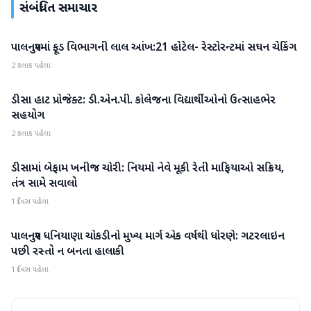
સંબંધિત સમાચાર
પાલનપુરમાં ફૂડ વિભાગની લાલ આંખ:21 હોટેલ- રેસ્ટોરન્ટમાં સઘન ચેકિંગ
બનાસકાંઠા
2 કલાક પહેલા
ડીસા હાટ પ્રોજેક્ટ: ડી.એન.પી. કોલેજના વિદ્યાર્થીઓનો ઉત્સાહભેર
બનાસકાંઠા
સહયોગ
2 કલાક પહેલા
ડીસામાં બેફામ ખનીજ ચોરી: નિયમો નેવે મૂકી રેતી માફિયાઓ સક્રિય,
બનાસકાંઠા
તંત્ર સામે સવાલો
1 દિવસ પહેલા
પાલનપુર ધનિયાણા ચોકડીનો મુખ્ય માર્ગ એક વર્ષથી ધોરણે: ગટરલાઇન
બનાસકાંઠા
પછી રસ્તો ન બનતા હાલાકી
1 દિવસ પહેલા