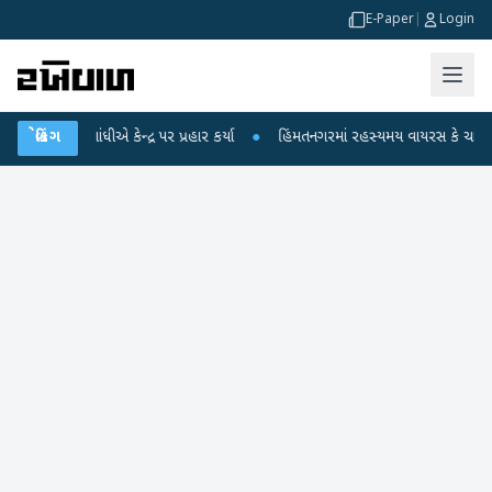
E-Paper
|
Login
ાંધીએ કેન્દ્ર પર પ્રહાર કર્યા
બ્રેકિંગ
●
હિંમતનગરમાં રહસ્યમય વાયરસ કે ચાંદીપુરા? 6 બા