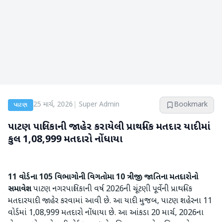
25 માર્ચ, 2026
|
Super Admin
Bookmark
પાટણ
પાટણ પાલિકાની જાહેર કરાયેલી પ્રાથમિક મતદાર યાદીમાં
કુલ 1,08,999 મતદારો નોંધાયા
11
વોર્ડના 105 વિભાગોની વિગતોમા 10 ત્રીજી જાતિના મતદારોનો
સમાવેશ
પાટણ નગરપાલિકાની વર્ષ 2026ની ચૂંટણી પૂર્વેની પ્રાથમિક
મતદારયાદી જાહેર કરવામાં આવી છે. આ યાદી મુજબ, પાટણ શહેરના 11
વોર્ડમાં 1,08,999 મતદારો નોંધાયા છે. આ આંકડા 20 માર્ચ, 2026ના