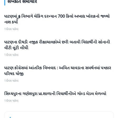
સંબંધિત સમાચાર
પાટણમાં ફૂડ વિભાગે ચેકિંગ દરમ્યાન 700 કિલો અખાદ્ય ખોરાકનો જથ્થો
પાટણ
નાશ કર્યો
1 દિવસ પહેલા
પાટણના દીઘડી નજીક રીક્ષાચાલકોએ છરી બતાવી વિદ્યાર્થીની સોનાની
પાટણ
વીંટી લૂંટી લીધી
1 દિવસ પહેલા
પાટણ કોંગ્રેસમાં આંતરિક વિખવાદ : અમિત ચાવડાના સમર્થનમાં પત્રકાર
પાટણ
પરિષદ યોજી
1 દિવસ પહેલા
સિધ્ધપુરના ગણેશપુરા પ્રા.શાળાની વિધાર્થીનીએ ગોલ્ડ મેડલ મેળવ્યો
પાટણ
1 દિવસ પહેલા