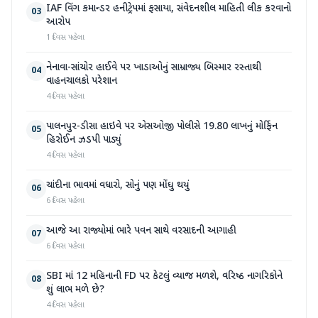
IAF વિંગ કમાન્ડર હનીટ્રેપમાં ફસાયા, સંવેદનશીલ માહિતી લીક કરવાનો
03
આરોપ
1 દિવસ પહેલા
નેનાવા-સાંચોર હાઈવે પર ખાડાઓનું સામ્રાજ્ય બિસ્માર રસ્તાથી
04
વાહનચાલકો પરેશાન
4 દિવસ પહેલા
પાલનપુર-ડીસા હાઇવે પર એસઓજી પોલીસે 19.80 લાખનું મોર્ફિન
05
હિરોઈન ઝડપી પાડ્યું
4 દિવસ પહેલા
ચાંદીના ભાવમાં વધારો, સોનું પણ મોંઘુ થયું
06
6 દિવસ પહેલા
આજે આ રાજ્યોમાં ભારે પવન સાથે વરસાદની આગાહી
07
6 દિવસ પહેલા
SBI માં 12 મહિનાની FD પર કેટલું વ્યાજ મળશે, વરિષ્ઠ નાગરિકોને
08
શું લાભ મળે છે?
4 દિવસ પહેલા