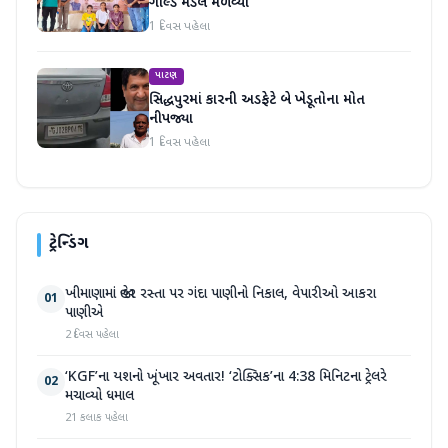
ગોલ્ડ મેડલ મેળવ્યો
1 દિવસ પહેલા
પાટણ
સિદ્ધપુરમાં કારની અડફેટે બે ખેડૂતોના મોત
નીપજ્યા
1 દિવસ પહેલા
ટ્રેન્ડિંગ
ખીમાણામાં જાહેર રસ્તા પર ગંદા પાણીનો નિકાલ, વેપારીઓ આકરા
01
પાણીએ
2 દિવસ પહેલા
‘KGF’ના યશનો ખૂંખાર અવતાર! ‘ટોક્સિક’ના 4:38 મિનિટના ટ્રેલરે
02
મચાવ્યો ધમાલ
21 કલાક પહેલા