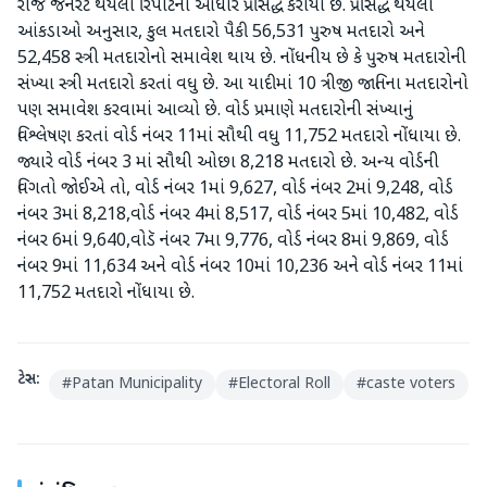
રોજ જનરેટ થયેલા રિપોર્ટના આધારે પ્રસિદ્ધ કરાયા છે. પ્રસિદ્ધ થયેલા
આંકડાઓ અનુસાર, કુલ મતદારો પૈકી 56,531 પુરુષ મતદારો અને
52,458 સ્ત્રી મતદારોનો સમાવેશ થાય છે. નોંધનીય છે કે પુરુષ મતદારોની
સંખ્યા સ્ત્રી મતદારો કરતાં વધુ છે. આ યાદીમાં 10 ત્રીજી જાતિના મતદારોનો
પણ સમાવેશ કરવામાં આવ્યો છે. વોર્ડ પ્રમાણે મતદારોની સંખ્યાનું
વિશ્લેષણ કરતાં વોર્ડ નંબર 11માં સૌથી વધુ 11,752 મતદારો નોંધાયા છે.
જ્યારે વોર્ડ નંબર 3 માં સૌથી ઓછા 8,218 મતદારો છે. અન્ય વોર્ડની
વિગતો જોઈએ તો, વોર્ડ નંબર 1માં 9,627, વોર્ડ નંબર 2માં 9,248, વોર્ડ
નંબર 3માં 8,218,વોર્ડ નંબર 4માં 8,517, વોર્ડ નંબર 5માં 10,482, વોર્ડ
નંબર 6માં 9,640,વોડૅ નંબર 7મા 9,776, વોર્ડ નંબર 8માં 9,869, વોર્ડ
નંબર 9માં 11,634 અને વોર્ડ નંબર 10માં 10,236 અને વોર્ડ નંબર 11માં
11,752 મતદારો નોંધાયા છે.
ટેગ્સ:
#
Patan Municipality
#
Electoral Roll
#
caste voters