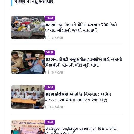
પાટણ
ના વધુ સમાચાર
પાટણ
પાટણમાં ફૂડ વિભાગે ચેકિંગ દરમ્યાન 700 કિલો
અખાદ્ય ખોરાકનો જથ્થો નાશ કર્યો
1 દિવસ પહેલા
પાટણ
પાટણના દીઘડી નજીક રીક્ષાચાલકોએ છરી બતાવી
વિદ્યાર્થીની સોનાની વીંટી લૂંટી લીધી
1 દિવસ પહેલા
પાટણ
પાટણ કોંગ્રેસમાં આંતરિક વિખવાદ : અમિત
ચાવડાના સમર્થનમાં પત્રકાર પરિષદ યોજી
1 દિવસ પહેલા
પાટણ
સિધ્ધપુરના ગણેશપુરા પ્રા.શાળાની વિધાર્થીનીએ