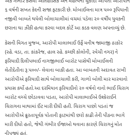
એક ગંભીર કેસમાં ઐતિહાસિક અને મહત્વનો ચુકાદો આપતા આરોપીને
૬ વર્ષની સખત કેદની સજા ફટકારી છે. મોબાઈલના માત્ર ૫૦૦ રૂપિયાની
નજીવી બાબતે થયેલી બોલાચાલીમાં વચમાં પડેલા ૨૦ વર્ષીય યુવકની
છરાના ઘા ઝીંકી હત્યા કરવા બદલ કોર્ટે આ કડક વલણ અપનાવ્યું છે.​
કેસની વિગત મુજબ, આરોપી માલાભાઈ ઉર્ફે મનીષ જામાજી ઠાકોર
(રહે. વડા, તા. કાંકરેજ, હાલ રહે. કચ્છી કોલોની, રવેચી નગર) ને
ફરિયાદી દિલીપભાઈ નાગજીભાઈ બારોટ પાસેથી મોબાઈલની
લેતીદેતીના રૂ.૫૦૦/- લેવાના બાકી હતા. આ બાબતની અદાવત રાખી
આરોપીએ ફરિયાદી સાથે બોલાચાલી કરી, ગાળો બોલી માર મારવાનો
પ્રયાસ કર્યો હતો.​આ દરમિયાન ફરિયાદીનો ૨૦ વર્ષનો નાનો ભાઈ ચિરાગ
બારોટ વચ્ચે છોડાવવા પડતા, આરોપી માલાભાઈએ ઉશ્કેરાઈને
ચિરાગના માથામાં ઈંટ મારી દીધી હતી. ચિરાગ પાછો પડતાં જ
આરોપીએ ક્રૂરતાપૂર્વક પોતાની ફાટમાંથી છરો કાઢી તેની પીઠના ભાગે
મારી દીધો હતો, જેથી ગંભીર ઈજાઓ થવાના કારણે ચિરાગનું મોત
નીપજ્યું હતું.