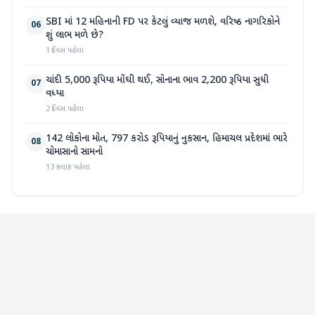
SBI માં 12 મહિનાની FD પર કેટલું વ્યાજ મળશે, વરિષ્ઠ નાગરિકોને
06
શું લાભ મળે છે?
1 દિવસ પહેલા
ચાંદી 5,000 રૂપિયા મોંઘી થઈ, સોનાના ભાવ 2,200 રૂપિયા સુધી
07
વધ્યા
2 દિવસ પહેલા
142 લોકોના મોત, 797 કરોડ રૂપિયાનું નુકસાન, હિમાચલ પ્રદેશમાં ભારે
08
ચોમાસાનો સામનો
13 કલાક પહેલા