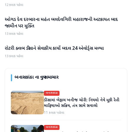
12 કલાક પહેલા
ઓગડ દેવ દરબારના મહંત બલદેવગિરી મહારાજની અટકાયત બાદ
બનાસકાંઠા
જામીન પર મુક્તિ
13 કલાક પહેલા
રોટરી ક્લબ ડીસાને સેવાકીય કાર્યો બદલ 24 એવોર્ડ્સ મળ્યા
બનાસકાંઠા
13 કલાક પહેલા
બનાસકાંઠા
ના વધુ સમાચાર
બનાસકાંઠા
ડીસામાં બેફામ ખનીજ ચોરી: નિયમો નેવે મૂકી રેતી
માફિયાઓ સક્રિય, તંત્ર સામે સવાલો
11 કલાક પહેલા
બનાસકાંઠા