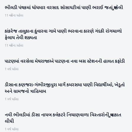
ભીલડી પંથકમાં ધોધમાર વરસાદ સોસાયટીમાં પાણી ભરાઈ જતાં મુશ્કેલી
બનાસકાંઠા
11 મહિના પહેલા
કાંકરેજ તાલુકાના કુંવારવા ગામે પાણી ભરવાના કારણે ગંદકી રોગચાળો
બનાસકાંઠા
ફેલાય તેવી શક્યતા
11 મહિના પહેલા
પાટણમાં વરસેલા મેઘરાજાએ પાટણના નવા બસ સ્ટેશનની હાલત કફોડી
બનાસકાંઠા
1 વર્ષ પહેલા
ડીસાના કણજરા-ગંભીરજીપુરા માર્ગે કમરસમા પાણી વિદ્યાર્થીઓ, ખેડૂતો
બનાસકાંઠા
અને ગ્રામજનો ત્રાહિમામ
1 વર્ષ પહેલા
નવી ભીલડીમાં ડીસા નાયબ કલેકટરે નિચાણવાળા વિસ્તારોની મુલાકાત
બનાસકાંઠા
લીધી
1 વર્ષ પહેલા