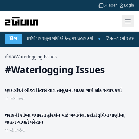
E-Paper
|
Login
 લીકના આરોપો પર રાહુલ ગાંધીએ કેન્દ્ર પર પ્રહાર કર્યા
બ્રેકિંગ
●
હિંમતનગરમાં રહસ્યમય વાય
હોમ
/
#Waterlogging Issues
#
Waterlogging Issues
મુખ્યમંત્રીએ બીજા દિવસે વાવ તાલુકાના માડકા ગામે લોક સંવાદ કર્યો
બનાસકાંઠા
11 મહિના પહેલા
થરાદની શોભા વધારતા ફોરલેન માટે ખર્ચાયેલા કરોડો રૂપિયા પાણીમાં;
બનાસકાંઠા
વાહન ચાલકો પરેશાન
11 મહિના પહેલા