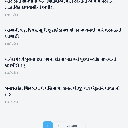
આસેડાના ગ્રામજનો અને વિદ્યાર્થીઓ પાકા રસ્તાના અભાવે પરેશાન,
બનાસકાંઠા
તાત્કાલિક કાર્યવાહીની અપીલ
1 વર્ષ પહેલા
આગામી ત્રણ દિવસ સુધી છૂટાછેડા સ્થળો પર મધ્યમથી ભારે વરસાદની
બનાસકાંઠા
આગાહી
1 વર્ષ પહેલા
ધાનેરા રેલવે પુલના છેડા પરના રોડના ખાડાઓ પુરવા બ્લોક નાંખવાની
બનાસકાંઠા
કામગીરી શરૂ
1 વર્ષ પહેલા
બનાસકાંઠા જિલ્લામાં મે મહિના માં સતત બીજી વાર ખેડૂતોને માવઠાનો
બનાસકાંઠા
માર
1 વર્ષ પહેલા
1
2
આગળ →