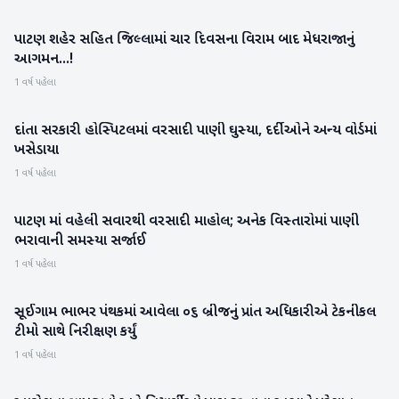
પાટણ શહેર સહિત જિલ્લામાં ચાર દિવસના વિરામ બાદ મેધરાજાનું
પાટણ
આગમન...!
1 વર્ષ પહેલા
દાંતા સરકારી હોસ્પિટલમાં વરસાદી પાણી ઘુસ્યા, દર્દીઓને અન્ય વોર્ડમાં
બનાસકાંઠા
ખસેડાયા
1 વર્ષ પહેલા
પાટણ માં વહેલી સવારથી વરસાદી માહોલ; અનેક વિસ્તારોમાં પાણી
પાટણ
ભરાવાની સમસ્યા સર્જાઈ
1 વર્ષ પહેલા
સૂઈગામ ભાભર પંથકમાં આવેલા ૦૬ બ્રીજનું પ્રાંત અધિકારીએ ટેકનીકલ
બનાસકાંઠા
ટીમો સાથે નિરીક્ષણ કર્યું
1 વર્ષ પહેલા