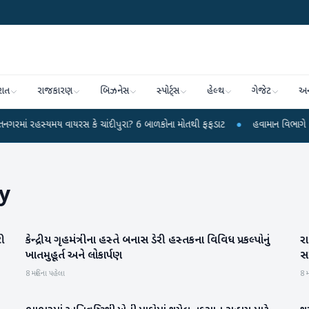
રાત
રાજકારણ
બિઝનેસ
સ્પોર્ટ્સ
હેલ્થ
ગેજેટ
અન
સ્યમય વાયરસ કે ચાંદીપુરા? 6 બાળકોના મોતથી ફફડાટ
●
હવામાન વિભાગે 18 રાજ્યો મ
y
ટી
કેન્દ્રીય ગૃહમંત્રીના હસ્તે બનાસ ડેરી હસ્તકના વિવિધ પ્રકલ્પોનું
ર
બનાસકાંઠા
ખાતમુહૂર્ત અને લોકાર્પણ
સ
8 મહિના પહેલા
8 મ