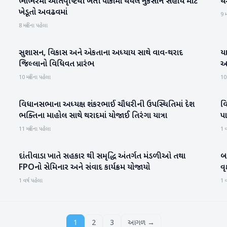
ભાભરમાં અતિવૃષ્ટિથી ખેતી પાકોમાં થયેલ નુકસાન સહાય માટે
થર
બનાસકાંઠા
ખેડૂતો અવઢવમાં
9 મ
8 મહિના પહેલા
સુશાસન, વિકાસ અને એકતાના અધ્યાય સાથે વાવ-થરાદ
યા
બનાસકાંઠા
જિલ્લાનો વિધિવત પ્રારંભ
આ
10 મહિના પહેલા
10
વિધાનસભાના અધ્યક્ષ શંકરભાઈ ચૌધરીની ઉપસ્થિતિમાં દેશ
વ
બનાસકાંઠા
ભક્તિના માહોલ સાથે થરાદમાં યોજાઈ તિરંગા યાત્રા
પ
11 મહિના પહેલા
1 વ
દાંતીવાડા ખાતે સહકાર થી સમૃદ્ધિ અંતર્ગત મંડળીઓ તથા
બન
બનાસકાંઠા
FPOનો સેમિનાર અને સંવાદ કાર્યક્રમ યોજાયો
વૃ
1 વર્ષ પહેલા
1 વ
1
2
3
આગળ →