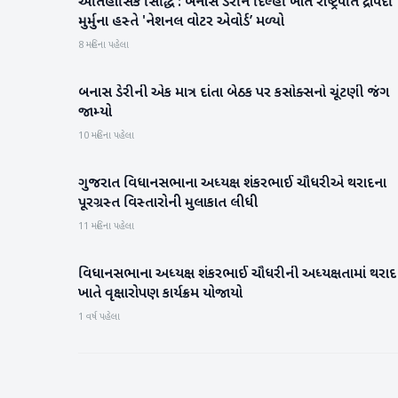
ઐતિહાસિક સિદ્ધિ : બનાસ ડેરીને દિલ્હી ખાતે રાષ્ટ્રપતિ દ્રોપદી
બનાસકાંઠા
મુર્મુના હસ્તે 'નેશનલ વોટર એવોર્ડ’ મળ્યો
8 મહિના પહેલા
બનાસ ડેરીની એક માત્ર દાંતા બેઠક પર કસોક્સનો ચૂંટણી જંગ
બનાસકાંઠા
જામ્યો
10 મહિના પહેલા
ગુજરાત વિધાનસભાના અધ્યક્ષ શંકરભાઈ ચૌધરીએ થરાદના
બનાસકાંઠા
પૂરગ્રસ્ત વિસ્તારોની મુલાકાત લીધી
11 મહિના પહેલા
વિધાનસભાના અધ્યક્ષ શંકરભાઈ ચૌધરીની અધ્યક્ષતામાં થરાદ
બનાસકાંઠા
ખાતે વૃક્ષારોપણ કાર્યક્રમ યોજાયો
1 વર્ષ પહેલા