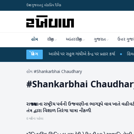
ઉત્તર ગુજરાતનું લોકપ્રિય દૈનિક
હોમ
રાષ્ટ્રીય
આંતરરાષ્ટ્રીય
ગુજરાત
ઉત્તર ગુજ
T પરીક્ષા લીકના આરોપો પર રાહુલ ગાંધીએ કેન્દ્ર પર પ્રહાર કર્યા
બ્રેકિંગ
●
હિંમતનગરમાં રહ
હોમ
/
#Shankarbhai Chaudhary
#
Shankarbhai Chaudhar
રાજ્ય કક્ષાના રાષ્ટ્રીય પર્વની ઉજવણીના ભાગરૂપે વાવ ખાતે વહીવ
વાવ-થરાદ
તંત્ર દ્વારા વિશાળ તિરંગા યાત્રા નીકળી
6 મહિના પહેલા