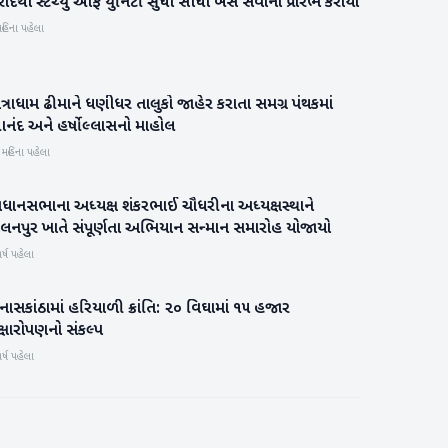
ાદથી સ્ટેચ્યુ ઓફ યુનિટી સુધી સીધી બસ સેવાનો પ્રારંભ કરાયો
બનાસકાંઠા
હિના પહેલા
ત્રાધામ ઢીમાને ધણીધર તાલુકો જાહેર કરાતા સમગ્ર પંથકમાં
બનાસકાંઠા
નંદ અને હર્ષોલ્લાસનો માહોલ
 મહિના પહેલા
િધાનસભાના અધ્યક્ષ શંકરભાઈ ચૌધરીના અધ્યક્ષસ્થાને
બનાસકાંઠા
ાલનપુર ખાતે સંપૂર્ણતા અભિયાન સન્માન સમારોહ યોજાયો
ર્ષ પહેલા
ાસકાંઠામાં હરિયાળી ક્રાંતિ: ૨૦ વિઘામાં ૧૫ હજાર
બનાસકાંઠા
ક્ષારોપણનો સંકલ્પ
ર્ષ પહેલા