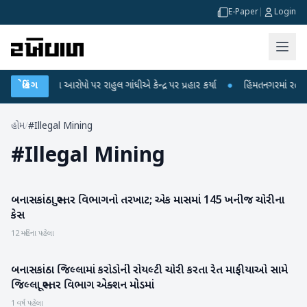
E-Paper
|
Login
ક્ષા લીકના આરોપો પર રાહુલ ગાંધીએ કેન્દ્ર પર પ્રહાર કર્યા
બ્રેકિંગ
●
હિંમતનગરમાં રહસ્યમય
હોમ
/
#Illegal Mining
#
Illegal Mining
બનાસકાંઠા ભુસ્તર વિભાગનો તરખાટ; એક માસમાં 145 ખનીજ ચોરીના
બનાસકાંઠા
કેસ
12 મહિના પહેલા
બનાસકાંઠા જિલ્લામાં કરોડોની રોયલ્ટી ચોરી કરતા રેત માફીયાઓ સામે
બનાસકાંઠા
જિલ્લા ભૂસ્તર વિભાગ એક્શન મોડમાં
1 વર્ષ પહેલા