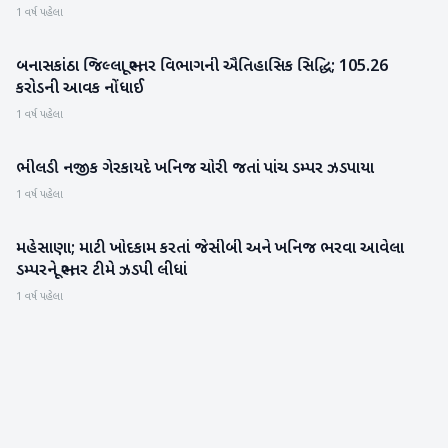
1 વર્ષ પહેલા
બનાસકાંઠા જિલ્લા ભૂસ્તર વિભાગની ઐતિહાસિક સિદ્ધિ; 105.26
બનાસકાંઠા
કરોડની આવક નોંધાઈ
1 વર્ષ પહેલા
ભીલડી નજીક ગેરકાયદે ખનિજ ચોરી જતાં પાંચ ડમ્પર ઝડપાયા
બનાસકાંઠા
1 વર્ષ પહેલા
મહેસાણા; માટી ખોદકામ કરતાં જેસીબી અને ખનિજ ભરવા આવેલા
મહેસાણા
ડમ્પરને ભૂસ્તર ટીમે ઝડપી લીધાં
1 વર્ષ પહેલા