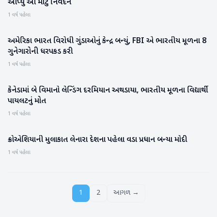
આપ્યું આ મોટું નિવેદન
1 વર્ષ પહેલા
અમેરિકા ભારત વિરોધી ગુંડાઓનું કેન્દ્ર બન્યું, FBI એ ભારતીય મૂળના 8
આંતરરાષ્ટ્રીય
ગુનેગારોની ધરપકડ કરી
1 વર્ષ પહેલા
કેનેડામાં બે વિમાનો લેન્ડિંગ દરમિયાન અથડાયા, ભારતીય મૂળના વિદ્યાર્થી
રાષ્ટ્રીય
પાયલટનું મોત
1 વર્ષ પહેલા
ક્રોએશિયાની મુલાકાત લેનારા દેશના પહેલા વડા પ્રધાન બન્યા મોદી
રાષ્ટ્રીય
1 વર્ષ પહેલા
1
2
આગળ →