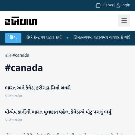
E-Paper
|
Login
હુલ ગાંધીએ કેન્દ્ર પર પ્રહાર કર્યા
બ્રેકિંગ
●
હિંમતનગરમાં રહસ્યમય વાયરસ કે ચાંદીપુરા? 
હોમ
/
#canada
#
canada
ભારત અને કેનેડા ફરી ગાઢ મિત્રો બનશે
આંતરરાષ્ટ્રીય
5 મહિના પહેલા
પીએમ કાર્નીની ભારત મુલાકાત પહેલા કેનેડાએ મોટું પગલું ભર્યું
આંતરરાષ્ટ્રીય
5 મહિના પહેલા