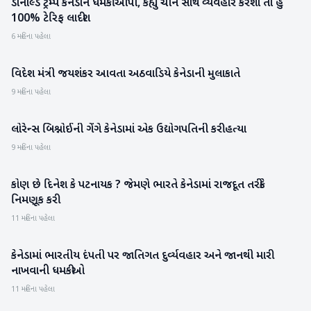
ડોનાલ્ડ ટ્રમ્પે કેનેડાને ધમકી આપી, કહ્યું ચીન સાથે વ્યવહાર કરશો તો હું
આંતરરાષ્ટ્રીય
100% ટેરિફ લાદીશ
6 મહિના પહેલા
વિદેશ મંત્રી જયશંકર આવતા અઠવાડિયે કેનેડાની મુલાકાતે
બિઝનેસ
9 મહિના પહેલા
લોરેન્સ બિશ્નોઈની ગેંગે કેનેડામાં એક ઉદ્યોગપતિની કરી હત્યા
રાષ્ટ્રીય
9 મહિના પહેલા
કોણ છે દિનેશ કે પટનાયક ? જેમણે ભારતે કેનેડામાં રાજદૂત તરીકે
રાષ્ટ્રીય
નિમણૂક કરી
11 મહિના પહેલા
કેનેડામાં ભારતીય દંપતી પર જાતિગત દુર્વ્યવહાર અને જાનથી મારી
આંતરરાષ્ટ્રીય
નાખવાની ધમકીઓ
11 મહિના પહેલા