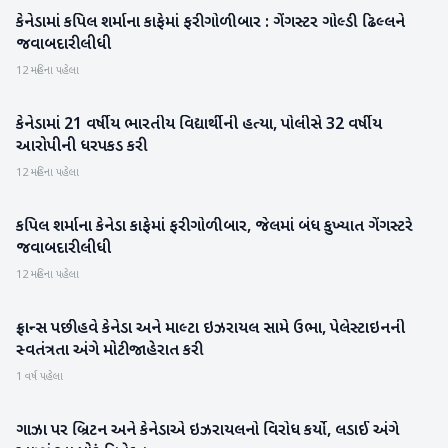
કેનેડામાં કપિલ શર્માના કાફેમાં ફરી ગોળીબાર : ગેંગસ્ટર ગોલ્ડી ઢિલ્લને
આંતરરાષ્ટ્રીય
જવાબદારી લીધી
12 મહિના પહેલા
કેનેડામાં 21 વર્ષીય ભારતીય વિદ્યાર્થીની હત્યા, પોલીસે 32 વર્ષીય
આંતરરાષ્ટ્રીય
આરોપીની ધરપકડ કરી
12 મહિના પહેલા
કપિલ શર્માના કેનેડા કાફેમાં ફરી ગોળીબાર, જેલમાં બંધ કુખ્યાત ગેંગસ્ટરે
રાષ્ટ્રીય
જવાબદારી લીધી
12 મહિના પહેલા
ફ્રાન્સ પછી હવે કેનેડા અને માલ્ટા ઇઝરાયલ સામે ઉભા, પેલેસ્ટાઇનની
આંતરરાષ્ટ્રીય
સ્વતંત્રતા અંગે મોટી જાહેરાત કરી
1 વર્ષ પહેલા
ગાઝા પર બ્રિટન અને કેનેડાએ ઇઝરાયલનો વિરોધ કર્યો, લડાઈ અંગે
આંતરરાષ્ટ્રીય