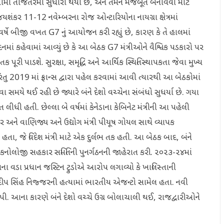
ંબંધોમાં તાજેતરમાં સુધારો થયો છે, અને તેમને મજબૂત બનાવવા માટે
ંકર 11-12 નવેમ્બરના રોજ ઓન્ટારિયોના નાયગ્રા ક્ષેત્રમાં
વર્ષે બીજી વખત G7 નું આયોજન કરી રહ્યું છે, કારણ કે તે હાલમાં
વેદનમાં કહેવામાં આવ્યું છે કે આ બેઠક G7 મંત્રીઓને વૈશ્વિક પડકારો પર
ૂરી પાડશે. સુરક્ષા, સમૃદ્ધિ અને આર્થિક સ્થિતિસ્થાપકતા જેવા મુખ્ય
તુ 2019 માં ફ્રાન્સ દ્વારા પહેલ કરવામાં આવી ત્યારથી આ બેઠકોમાં
ા સમયે થઈ રહી છે જ્યારે બંને દેશો વચ્ચેના સંબંધો સુધર્યા છે. ગયા
ત લીધી હતી. છેલ્લા બે વર્ષમાં કેનેડાના કેબિનેટ મંત્રીની આ પહેલી
અને વાણિજ્ય અને ઉદ્યોગ મંત્રી પીયૂષ ગોયલ સાથે વ્યાપક
યા હતા, જે વિદેશ મંત્રી માટે એક દુર્લભ તક હતી. આ બેઠક બાદ, બંને
ે ટેકનોલોજી સહકાર સમિતિની પુનર્ગઠનની જાહેરાત કરી. ૨૦૨૩-૨૪માં
ાના વડા પ્રધાન જસ્ટિન ટ્રુડોએ આરોપ લગાવ્યો કે ખાલિસ્તાની
દીપ સિંહ નિજ્જરની હત્યામાં ભારતીય એજન્ટો સામેલ હતા. નવી
ી. આના કારણે બંને દેશો વચ્ચે ઉગ્ર બોલાચાલી થઈ, રાજદ્વારીઓને