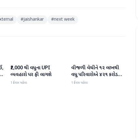
xternal
#
Jaishankar
#
next week
ઈ,
₹2,000 થી વધુના UPI
વીજળી વેચીને ૧૨ લાખથી
બિઝનેસ
બિઝનેસ
વ્યવહારો પર ફી લાગશે
વધુ પરિવારોએ ૪૨૧ કરોડ
રૂપિયા કમાયા
1 દિવસ પહેલા
1 દિવસ પહેલા