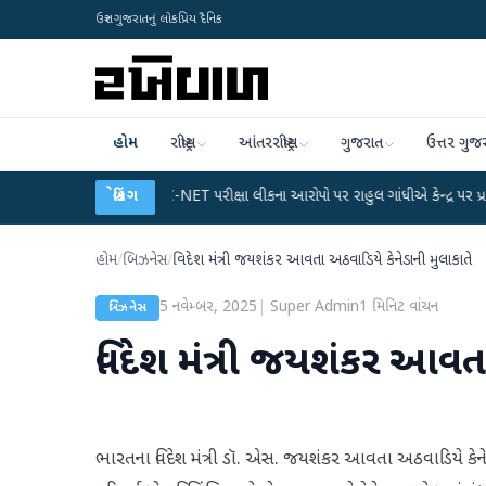
ઉત્તર ગુજરાતનું લોકપ્રિય દૈનિક
હોમ
રાષ્ટ્રીય
આંતરરાષ્ટ્રીય
ગુજરાત
ઉત્તર ગુજ
ાન
●
UGC-NET પરીક્ષા લીકના આરોપો પર રાહુલ ગાંધીએ કેન્દ્ર પર પ્રહાર કર્યા
બ્રેકિંગ
●
હોમ
/
બિઝનેસ
/
વિદેશ મંત્રી જયશંકર આવતા અઠવાડિયે કેનેડાની મુલાકાતે
5 નવેમ્બર, 2025
|
Super Admin
1
મિનિટ વાંચન
બિઝનેસ
વિદેશ મંત્રી જયશંકર આવતા
ભારતના વિદેશ મંત્રી ડૉ. એસ. જયશંકર આવતા અઠવાડિયે કેનેડ