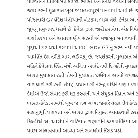
પરિવર્તનને પ્રતિબિંબિત કરે છે. ભારત અને કેનેડા વચ્ચેના સ
જયશંકરની મુલાકાત ખૂબ જ મહત્વપૂર્ણ માનવામાં આવે છે. જયશ
યોજાનારી G7 વિદેશ મંત્રીઓની બેઠકમાં ભાગ લેશે. કેનેડા આ 
જૂથનું પ્રમુખપદ ધરાવે છે. કેનેડા દ્વારા જારી કરાયેલા એક નિ
ચર્ચા કરવા અને આંતરરાષ્ટ્રીય સહયોગને મજબૂત બનાવવાની તક પ
મુદ્દાઓ પર ચર્ચા કરવામાં આવશે. ભારત G7 નું સભ્ય નથી પરં
આમંત્રિત દેશ તરીકે ભાગ લઈ રહ્યું છે. જયશંકરની મુલાકાત એવ
મહિને કેનેડાના વિદેશ મંત્રી અનિતા આનંદે નવી દિલ્હીની મુલાકા
ભારત મુલાકાત હતી. તેમની મુલાકાત દરમિયાન આનંદે જયશંકર 
વાટાઘાટો કરી હતી. તેમણે પ્રધાનમંત્રી નરેન્દ્ર મોદીને પણ મળ્
દેશોએ ઉર્જા સંવાદ ફરી શરૂ કરવાની અને સંયુક્ત વિજ્ઞાન અન
ભારત-કેનેડા સંબંધો ખૂબ જ તંગ બન્યા જ્યારે તત્કાલીન કેનેડ
સહાનુભૂતિ ધરાવતા અને ભારત દ્વારા નિયુક્ત આતંકવાદી હર
દિલ્હીએ આ આરોપોને વાહિયાત ગણાવીને કડક પ્રતિક્રિયા આપ
પાછા બોલાવવામાં આવ્યા અને સંબંધોમાં તિરાડ પડી.