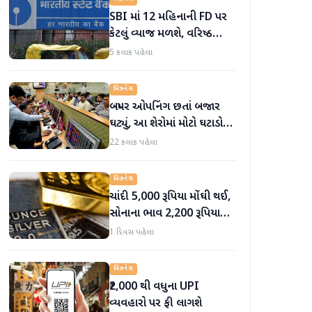
SBI માં 12 મહિનાની FD પર
કેટલું વ્યાજ મળશે, વરિષ્ઠ
નાગરિકોને શું લાભ મળે છે?
5 કલાક પહેલા
બિઝનેસ
બમ્પર ઓપનિંગ છતાં બજાર
ઘટ્યું, આ શેરોમાં મોટો ઘટાડો
જોવા મળ્યો
22 કલાક પહેલા
બિઝનેસ
ચાંદી 5,000 રૂપિયા મોંઘી થઈ,
સોનાના ભાવ 2,200 રૂપિયા
સુધી વધ્યા
1 દિવસ પહેલા
બિઝનેસ
₹2,000 થી વધુના UPI
વ્યવહારો પર ફી લાગશે