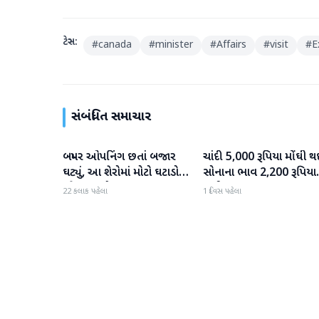
ટેગ્સ:
#
canada
#
minister
#
Affairs
#
visit
#
E
સંબંધિત સમાચાર
બમ્પર ઓપનિંગ છતાં બજાર
ચાંદી 5,000 રૂપિયા મોંઘી થ
બિઝનેસ
બિઝનેસ
ઘટ્યું, આ શેરોમાં મોટો ઘટાડો
સોનાના ભાવ 2,200 રૂપિયા
જોવા મળ્યો
સુધી વધ્યા
22 કલાક પહેલા
1 દિવસ પહેલા