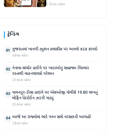
1 દિવસ પહેલા
ટ્રેન્ડિંગ
ગુજરાતમાં ખાનગી ટ્યુશન ક્લાસીસ પર આવશે કડક કાયદો
01
6 દિવસ પહેલા
નેનાવા-સાંચોર હાઈવે પર ખાડાઓનું સામ્રાજ્ય બિસ્માર
02
રસ્તાથી વાહનચાલકો પરેશાન
23 કલાક પહેલા
પાલનપુર-ડીસા હાઇવે પર એસઓજી પોલીસે 19.80 લાખનું
03
મોર્ફિન હિરોઈન ઝડપી પાડ્યું
23 કલાક પહેલા
આજે આ રાજ્યોમાં ભારે પવન સાથે વરસાદની આગાહી
04
2 દિવસ પહેલા