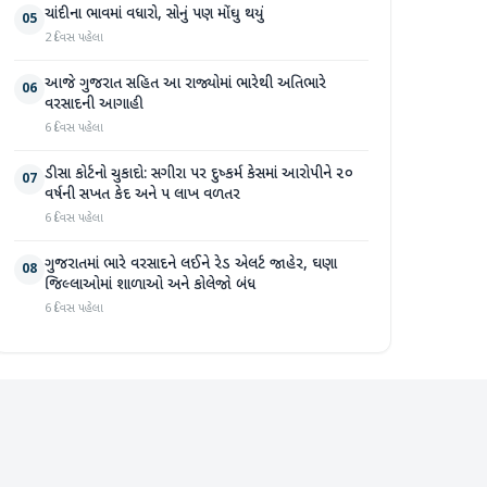
ચાંદીના ભાવમાં વધારો, સોનું પણ મોંઘુ થયું
05
2 દિવસ પહેલા
આજે ગુજરાત સહિત આ રાજ્યોમાં ભારેથી અતિભારે
06
વરસાદની આગાહી
6 દિવસ પહેલા
ડીસા કોર્ટનો ચુકાદો: સગીરા પર દુષ્કર્મ કેસમાં આરોપીને ૨૦
07
વર્ષની સખત કેદ અને ૫ લાખ વળતર
6 દિવસ પહેલા
ગુજરાતમાં ભારે વરસાદને લઈને રેડ એલર્ટ જાહેર, ઘણા
08
જિલ્લાઓમાં શાળાઓ અને કોલેજો બંધ
6 દિવસ પહેલા