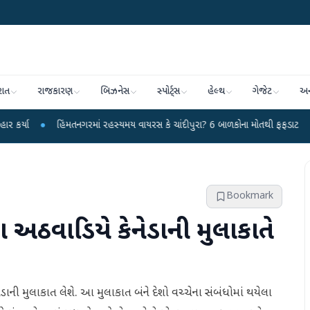
રાત
રાજકારણ
બિઝનેસ
સ્પોર્ટ્સ
હેલ્થ
ગેજેટ
અન
હિંમતનગરમાં રહસ્યમય વાયરસ કે ચાંદીપુરા? 6 બાળકોના મોતથી ફફડાટ
●
હવામાન વિભ
Bookmark
 અઠવાડિયે કેનેડાની મુલાકાતે
ાની મુલાકાત લેશે. આ મુલાકાત બંને દેશો વચ્ચેના સંબંધોમાં થયેલા