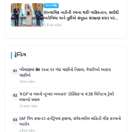
આંતરરાષ્ટ્રીય
ઇસ્લામિક નાટોની રચના થઈ! પાકિસ્તાન, સાઉદી
અરેબિયા અને તુર્કીએ સંયુક્ત સંરક્ષણ કરાર પર
હસ્તાક્ષર
2 દિવસ પહેલા
ટ્રેન્ડિંગ
ખીમાણામાં જાહેર રસ્તા પર ગંદા પાણીનો નિકાલ, વેપારીઓ આકરા
01
પાણીએ
3 દિવસ પહેલા
‘KGF’ના યશનો ખૂંખાર અવતાર! ‘ટોક્સિક’ના 4:38 મિનિટના ટ્રેલરે
02
મચાવ્યો ધમાલ
23 કલાક પહેલા
IAF વિંગ કમાન્ડર હનીટ્રેપમાં ફસાયા, સંવેદનશીલ માહિતી લીક કરવાનો
03
આરોપ
2 દિવસ પહેલા