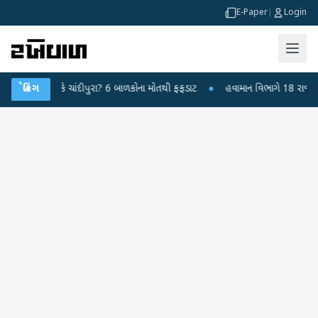
E-Paper
|
Login
સ કે ચાંદીપુરા? 6 બાળકોના મોતથી ફફડાટ
બ્રેકિંગ
●
હવામાન વિભાગે 18 રાજ્યો માટે ભારે 