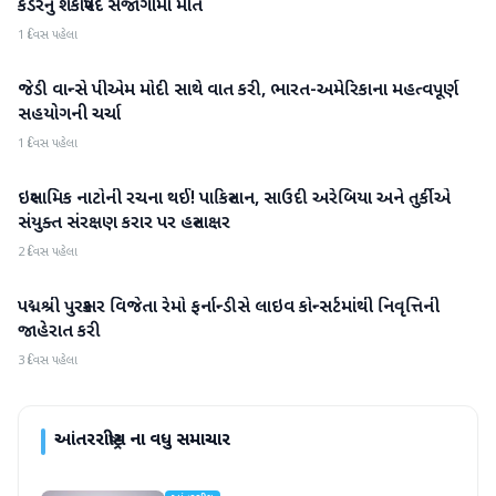
કેડરનું શંકાસ્પદ સંજોગોમાં મોત
1 દિવસ પહેલા
જેડી વાન્સે પીએમ મોદી સાથે વાત કરી, ભારત-અમેરિકાના મહત્વપૂર્ણ
આંતરરાષ્ટ્રીય
સહયોગની ચર્ચા
1 દિવસ પહેલા
ઇસ્લામિક નાટોની રચના થઈ! પાકિસ્તાન, સાઉદી અરેબિયા અને તુર્કીએ
આંતરરાષ્ટ્રીય
સંયુક્ત સંરક્ષણ કરાર પર હસ્તાક્ષર
2 દિવસ પહેલા
પદ્મશ્રી પુરસ્કાર વિજેતા રેમો ફર્નાન્ડીસે લાઇવ કોન્સર્ટમાંથી નિવૃત્તિની
આંતરરાષ્ટ્રીય
જાહેરાત કરી
3 દિવસ પહેલા
આંતરરાષ્ટ્રીય
ના વધુ સમાચાર