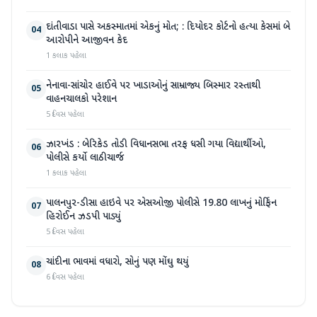
દાંતીવાડા પાસે અકસ્માતમાં એકનું મોત; : દિયોદર કોર્ટનો હત્યા કેસમાં બે
04
આરોપીને આજીવન કેદ
1 કલાક પહેલા
નેનાવા-સાંચોર હાઈવે પર ખાડાઓનું સામ્રાજ્ય બિસ્માર રસ્તાથી
05
વાહનચાલકો પરેશાન
5 દિવસ પહેલા
ઝારખંડ : બેરિકેડ તોડી વિધાનસભા તરફ ધસી ગયા વિદ્યાર્થીઓ,
06
પોલીસે કર્યો લાઠીચાર્જ
1 કલાક પહેલા
પાલનપુર-ડીસા હાઇવે પર એસઓજી પોલીસે 19.80 લાખનું મોર્ફિન
07
હિરોઈન ઝડપી પાડ્યું
5 દિવસ પહેલા
ચાંદીના ભાવમાં વધારો, સોનું પણ મોંઘુ થયું
08
6 દિવસ પહેલા