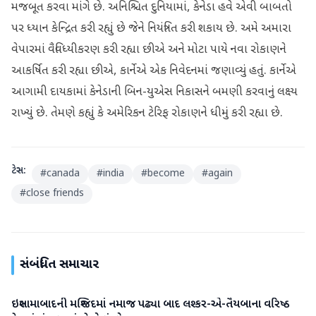
મજબૂત કરવા માંગે છે. અનિશ્ચિત દુનિયામાં, કેનેડા હવે એવી બાબતો
પર ધ્યાન કેન્દ્રિત કરી રહ્યું છે જેને નિયંત્રિત કરી શકાય છે. અમે અમારા
વેપારમાં વૈવિધ્યીકરણ કરી રહ્યા છીએ અને મોટા પાયે નવા રોકાણને
આકર્ષિત કરી રહ્યા છીએ, કાર્નેએ એક નિવેદનમાં જણાવ્યું હતું. કાર્નેએ
આગામી દાયકામાં કેનેડાની બિન-યુએસ નિકાસને બમણી કરવાનું લક્ષ્ય
રાખ્યું છે. તેમણે કહ્યું કે અમેરિકન ટેરિફ રોકાણને ધીમું કરી રહ્યા છે.
ટેગ્સ:
#
canada
#
india
#
become
#
again
#
close friends
સંબંધિત સમાચાર
ઇસ્લામાબાદની મસ્જિદમાં નમાજ પઢ્યા બાદ લશ્કર-એ-તૈયબાના વરિષ્ઠ
આંતરરાષ્ટ્રીય