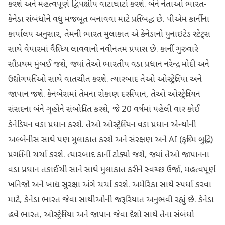
કરશે અને મહત્વપૂર્ણ દ્વિપક્ષીય વાટાઘાટો કરશે. બંને નેતાઓ ભારત-
કેનેડા સંબંધોને વધુ મજબૂત બનાવવા માટે પ્રતિબદ્ધ છે. પીએમ કાર્નીના
કાર્યાલય અનુસાર, તેમની ભારત મુલાકાત એ કેનેડાનો યુનાઇટેડ સ્ટેટ્સ
સાથે વેપારમાં વૈવિધ્ય લાવવાનો નવીનતમ પ્રયાસ છે. કાર્ની ગુરુવારે
સૌપ્રથમ મુંબઈ જશે, જ્યાં તેઓ ભારતીય વડા પ્રધાન નરેન્દ્ર મોદી અને
ઉદ્યોગપતિઓ સાથે વાતચીત કરશે. ત્યારબાદ તેઓ ઓસ્ટ્રેલિયા અને
જાપાન જશે. કેનબેરામાં તેમના રોકાણ દરમિયાન, તેઓ ઓસ્ટ્રેલિયન
સંસદના બંને ગૃહોને સંબોધિત કરશે, જે 20 વર્ષમાં પહેલી વાર કોઈ
કેનેડિયન વડા પ્રધાન કરશે. તેઓ ઓસ્ટ્રેલિયન વડા પ્રધાન એન્થોની
અલ્બેનીસ સાથે પણ મુલાકાત કરશે અને સંરક્ષણ અને AI (કૃત્રિમ બુદ્ધિ)
પ્રગતિની ચર્ચા કરશે. ત્યારબાદ કાર્ની ટોક્યો જશે, જ્યાં તેઓ જાપાનના
વડા પ્રધાન તકાઈચી સાને સાથે મુલાકાત કરીને સ્વચ્છ ઉર્જા, મહત્વપૂર્ણ
ખનિજો અને ખાદ્ય સુરક્ષા અંગે ચર્ચા કરશે. અમેરિકા સાથે સ્પર્ધા કરવા
માટે, કેનેડા ભારત જેવા સાથીઓની જરૂરિયાત અનુભવી રહ્યું છે. કેનેડા
હવે ભારત, ઓસ્ટ્રેલિયા અને જાપાન જેવા દેશો સાથે તેના સંબંધો