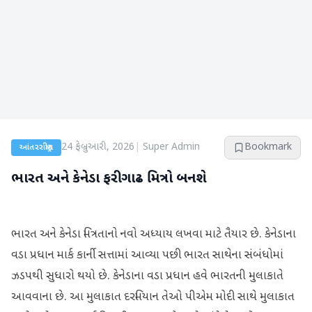
24 ફેબ્રુઆરી, 2026
|
Super Admin
Bookmark
આંતરરાષ્ટ્રીય
ભારત અને કેનેડા ફરી ગાઢ મિત્રો બનશે
ભારત અને કેનેડા મિત્રતાનો નવો અધ્યાય લખવા માટે તૈયાર છે. કેનેડાના
વડા પ્રધાન માર્ક કાર્ની સત્તામાં આવ્યા પછી ભારત સાથેના સંબંધોમાં
ઝડપથી સુધારો થયો છે. કેનેડાના વડા પ્રધાન હવે ભારતની મુલાકાતે
આવવાના છે. આ મુલાકાત દરમિયાન તેઓ પીએમ મોદી સાથે મુલાકાત