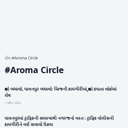
હોમ
/
#Aroma Circle
#
Aroma Circle
વૃક્ષો બચાવો, પાલનપુર બચાવો: બ્રિજની કામગીરીમાં વૃક્ષો કપાતા લોકોમાં
બનાસકાંઠા
રોષ
1 મહિના પહેલા
પાલનપુરમાં ટ્રાફિકની સમસ્યાથી નગરજનો ત્રસ્ત : ટ્રાફિક પોલીસની
બનાસકાંઠા
કામગીરીને લઈ સવાલો ઉઠ્યા