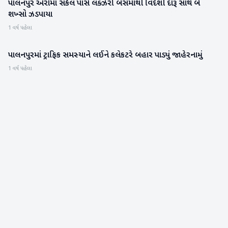
પાલનપુર એરોમા સર્કલ પાસે લક્ઝરી બસમાંથી વિદેશી દારૂ સાથે બે
બનાસકાંઠા
શખ્સો ઝડપાયા
1 વર્ષ પહેલા
પાલનપુરમાં ટ્રાફિક સમસ્યાને લઈને કલેકટરે બહાર પાડ્યું જાહેરનામું
બનાસકાંઠા
1 વર્ષ પહેલા