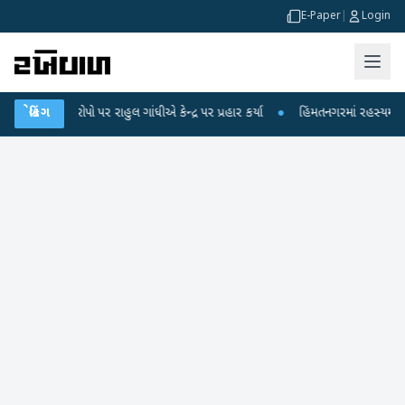
E-Paper
|
Login
કના આરોપો પર રાહુલ ગાંધીએ કેન્દ્ર પર પ્રહાર કર્યા
બ્રેકિંગ
●
હિંમતનગરમાં રહસ્યમય વાયરસ