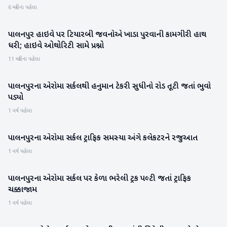
6 મહિના પહેલા
પાલનપુર હાઇવે પર ટિયારબી જવનોએ ખાડા પુરવાની કામગીરી હાથ
બનાસકાંઠા
ધરી; હાઇવે ઓથોરિટી સામે પ્રશ્નો
11 મહિના પહેલા
પાલનપુરના એરોમા સર્કલથી હનુમાન ટેકરી સુધીનો રોડ તૂટી જતાં ભુવો
બનાસકાંઠા
પડ્યો
1 વર્ષ પહેલા
પાલનપુરના એરોમા સર્કલ ટ્રાફિક સમસ્યા અંગે કલેકટરને રજુઆત
બનાસકાંઠા
1 વર્ષ પહેલા
પાલનપુરના એરોમા સર્કલ પર કેળા ભરેલી ટ્રક પલ્ટી જતાં ટ્રાફિક
બનાસકાંઠા
ચક્કાજામ
1 વર્ષ પહેલા