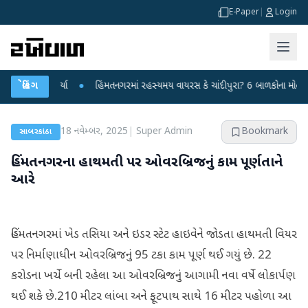
E-Paper
|
Login
્રહાર કર્યા
બ્રેકિંગ
●
હિંમતનગરમાં રહસ્યમય વાયરસ કે ચાંદીપુરા? 6 બાળકોના મોતથી ફફડાટ
18 નવેમ્બર, 2025
|
Super Admin
Bookmark
સાબરકાંઠા
હિંમતનગરના હાથમતી પર ઓવરબ્રિજનું કામ પૂર્ણતાને
આરે
હિંમતનગરમાં ખેડ તસિયા અને ઇડર સ્ટેટ હાઇવેને જોડતા હાથમતી વિયર
પર નિર્માણાધીન ઓવરબ્રિજનું 95 ટકા કામ પૂર્ણ થઈ ગયું છે. 22
કરોડના ખર્ચે બની રહેલા આ ઓવરબ્રિજનું આગામી નવા વર્ષે લોકાર્પણ
થઈ શકે છે.210 મીટર લાંબા અને ફૂટપાથ સાથે 16 મીટર પહોળા આ