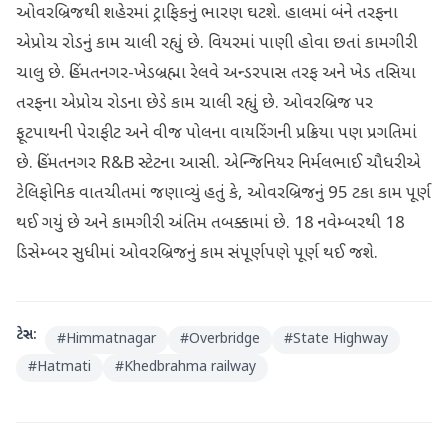
ઓવરબ્રિજથી શહેરમાં ટ્રાફિકનું ભારણ ઘટશે. હાલમાં બંને તરફના
એપ્રોચ રોડનું કામ ચાલી રહ્યું છે. વિયરમાં પાણી હોવા છતાં કામગીરી
ચાલુ છે. હિંમતનગર-ખેડબ્રહ્મા રેલવે અન્ડરપાસ તરફ અને ખેડ તસિયા
તરફના એપ્રોચ રોડના છેડે કામ ચાલી રહ્યું છે. ઓવરબ્રિજ પર
ફૂટપાથની પેરાફીટ અને વીજ પોલના વાયરિંગની પ્રક્રિયા પણ પ્રગતિમાં
છે. હિંમતનગર R&B સ્ટેટના આસી. એન્જિનિયર નિર્મલભાઈ ચૌધરીએ
ટેલિફોનિક વાતચીતમાં જણાવ્યું હતું કે, ઓવરબ્રિજનું 95 ટકા કામ પૂર્ણ
થઈ ગયું છે અને કામગીરી અંતિમ તબક્કામાં છે. 18 નવેમ્બરથી 18
ડિસેમ્બર સુધીમાં ઓવરબ્રિજનું કામ સંપૂર્ણપણે પૂર્ણ થઈ જશે.
ટેગ્સ:
#
Himmatnagar
#
Overbridge
#
State Highway
#
Hatmati
#
Khedbrahma railway