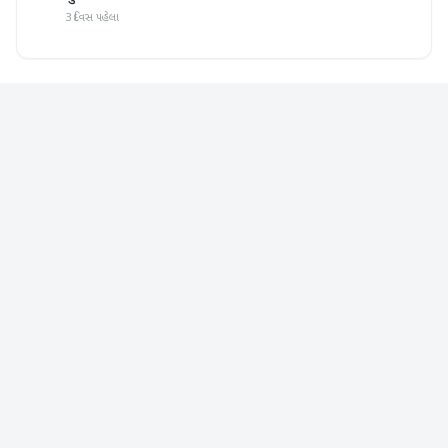
3 દિવસ પહેલા