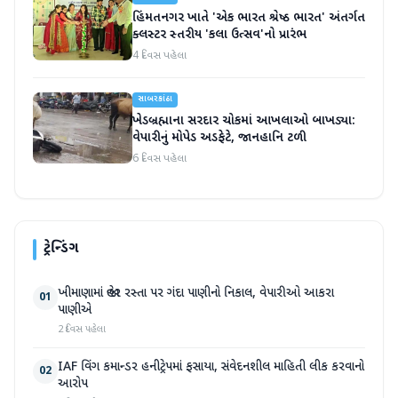
હિંમતનગર ખાતે 'એક ભારત શ્રેષ્ઠ ભારત' અંતર્ગત
ક્લસ્ટર સ્તરીય 'કલા ઉત્સવ'નો પ્રારંભ
4 દિવસ પહેલા
સાબરકાંઠા
ખેડબ્રહ્માના સરદાર ચોકમાં આખલાઓ બાખડ્યા:
વેપારીનું મોપેડ અડફેટે, જાનહાનિ ટળી
6 દિવસ પહેલા
ટ્રેન્ડિંગ
ખીમાણામાં જાહેર રસ્તા પર ગંદા પાણીનો નિકાલ, વેપારીઓ આકરા
01
પાણીએ
2 દિવસ પહેલા
IAF વિંગ કમાન્ડર હનીટ્રેપમાં ફસાયા, સંવેદનશીલ માહિતી લીક કરવાનો
02
આરોપ