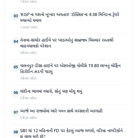
1 દિવસ પહેલા
‘KGF’ના યશનો ખૂંખાર અવતાર! ‘ટોક્સિક’ના 4:38 મિનિટના ટ્રેલરે
03
મચાવ્યો ધમાલ
1 કલાક પહેલા
નેનાવા-સાંચોર હાઈવે પર ખાડાઓનું સામ્રાજ્ય બિસ્માર રસ્તાથી
04
વાહનચાલકો પરેશાન
4 દિવસ પહેલા
પાલનપુર-ડીસા હાઇવે પર એસઓજી પોલીસે 19.80 લાખનું મોર્ફિન
05
હિરોઈન ઝડપી પાડ્યું
4 દિવસ પહેલા
ચાંદીના ભાવમાં વધારો, સોનું પણ મોંઘુ થયું
06
5 દિવસ પહેલા
આજે આ રાજ્યોમાં ભારે પવન સાથે વરસાદની આગાહી
07
5 દિવસ પહેલા
SBI માં 12 મહિનાની FD પર કેટલું વ્યાજ મળશે, વરિષ્ઠ નાગરિકોને
08
શું લાભ મળે છે?