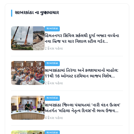
સાબરકાંઠા
ના વધુ સમાચાર
સાબરકાંઠા
હિંમતનગર સિવિલ સર્કલથી દુર્ગા બજાર વચ્ચેના
નવા બ્રિજ પર ચાર વિશાળ સ્ટીલ ગર્ડર
સફળતાપૂર્વક લોન્ચ
2 દિવસ પહેલા
સાબરકાંઠા
સાબરકાંઠામાં તિરંગા અને કળશયાત્રાનો માહોલ:
11થી 16 ઓગસ્ટ દરમિયાન ભાજપ વિશેષ
કાર્યક્રમો યોજશે
2 દિવસ પહેલા
સાબરકાંઠા
સાબરકાંઠા જિલ્લા પંચાયતમાં ‘નારી વંદન ઉત્સવ’
અંતર્ગત ‘મહિલા નેતૃત્વ દિવસ’ની ભવ્ય ઉજવણી
કરાઈ
4 દિવસ પહેલા
સાબરકાંઠા