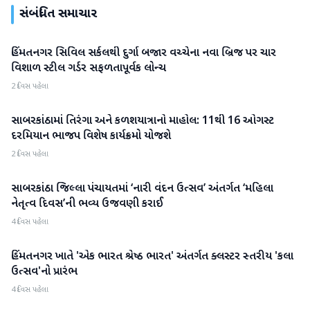
સંબંધિત સમાચાર
હિંમતનગર સિવિલ સર્કલથી દુર્ગા બજાર વચ્ચેના નવા બ્રિજ પર ચાર
સાબરકાંઠા
વિશાળ સ્ટીલ ગર્ડર સફળતાપૂર્વક લોન્ચ
2 દિવસ પહેલા
સાબરકાંઠામાં તિરંગા અને કળશયાત્રાનો માહોલ: 11થી 16 ઓગસ્ટ
સાબરકાંઠા
દરમિયાન ભાજપ વિશેષ કાર્યક્રમો યોજશે
2 દિવસ પહેલા
સાબરકાંઠા જિલ્લા પંચાયતમાં ‘નારી વંદન ઉત્સવ’ અંતર્ગત ‘મહિલા
સાબરકાંઠા
નેતૃત્વ દિવસ’ની ભવ્ય ઉજવણી કરાઈ
4 દિવસ પહેલા
હિંમતનગર ખાતે 'એક ભારત શ્રેષ્ઠ ભારત' અંતર્ગત ક્લસ્ટર સ્તરીય 'કલા
સાબરકાંઠા
ઉત્સવ'નો પ્રારંભ
4 દિવસ પહેલા