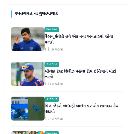
રમતગમત
ના વધુ સમાચાર
રમતગમત
વૈભવ સૂર્યવંશી હવે એક નવા અવતારમાં જોવા
મળશે
1 દિવસ પહેલા
રમતગમત
શ્રીલંકા ટેસ્ટ સિરીઝ પહેલા ટીમ ઇન્ડિયાને મોટો
ઝટકો
1 દિવસ પહેલા
રમતગમત
વિલ જેક્સે બાઉન્ડ્રી લાઇન પર એક શાનદાર કેચ
પકડ્યો
2 દિવસ પહેલા
રમતગમત