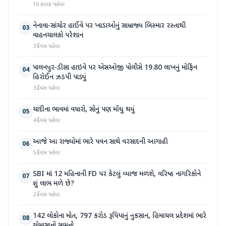
16 કલાક પહેલા
નેનાવા-સાંચોર હાઈવે પર ખાડાઓનું સામ્રાજ્ય બિસ્માર રસ્તાથી
03
વાહનચાલકો પરેશાન
3 દિવસ પહેલા
પાલનપુર-ડીસા હાઇવે પર એસઓજી પોલીસે 19.80 લાખનું મોર્ફિન
04
હિરોઈન ઝડપી પાડ્યું
3 દિવસ પહેલા
ચાંદીના ભાવમાં વધારો, સોનું પણ મોંઘુ થયું
05
4 દિવસ પહેલા
આજે આ રાજ્યોમાં ભારે પવન સાથે વરસાદની આગાહી
06
5 દિવસ પહેલા
SBI માં 12 મહિનાની FD પર કેટલું વ્યાજ મળશે, વરિષ્ઠ નાગરિકોને
07
શું લાભ મળે છે?
2 દિવસ પહેલા
142 લોકોના મોત, 797 કરોડ રૂપિયાનું નુકસાન, હિમાચલ પ્રદેશમાં ભારે
08
ચોમાસાનો સામનો