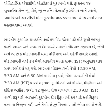
ઐતિહાસિક એસ્ટાડિયો એઝટેકામાં મુકાબલો થશે. ફાઇનલ 19
જુલાઈના રોજ ન્યુ યોર્ક, ન્યુ જર્સીના મેટલાઈફ સ્ટેડિયમ ખાતે રમાશે,
જ્યાં વિશ્વને આ સૌથી મોટા ફૂટબોલ વર્લ્ડ કપના નવા ચેમ્પિયનનો તાજ
પહેરાવવામાં આવશે.
ભારતીય ફૂટબોલ ચાહકોને વર્લ્ડ કપ મેચ જોવા માટે મોડે સુધી જાગવું
પડશે. ભારત અને યજમાન દેશ વચ્ચે સમયનો નોંધપાત્ર તફાવત છે, જેનો
અર્થ એ છે કે મોટાભાગની મેચો મોડી રાત્રે અને વહેલી સવારે રમાશે.
મોટાભાગની વર્લ્ડ કપ મેચો ભારતીય માનક સમય (IST) અનુસાર ચાર
સમય સ્લોટમાં શરૂ થશે. ભારતમાં મોટાભાગની મેચો 12:30 AM,
3:30 AM અને 6:30 AM વાગ્યે શરૂ થશે, જેમાં પસંદગીની મેચો
7:30 AM (IST) વાગ્યે શરૂ થશે. ટૂર્નામેન્ટનો પહેલો મેચ, મેક્સિકો અને
દક્ષિણ આફ્રિકા વચ્ચે, 12 જૂનના રોજ લગભગ 12:30 AM (IST)
વાગ્યે શરૂ થશે. ભારતની ફૂટબોલ ટીમ ફિફા વર્લ્ડ કપ માટે ક્વોલિફાય
કરવામાં નિષ્ફળ ગઈ, અને તેથી, તે ટૂર્નામેન્ટમાં રમતી જોવા મળશે નહીં.