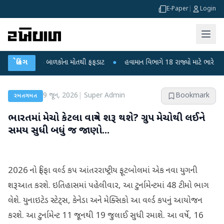
E-Paper
|
Login
ીપુરા? 6 બાળકોના મોતથી ફફડાટ
બ્રેકિંગ
●
હવામાન વિભાગે 18 રાજ્યો માટે ભારે વરસાદની ચે
9 જૂન, 2026
|
Super Admin
Bookmark
રમતગમત
ભારતમાં મેચો કેટલા વાગ્યે શરૂ થશે? ગ્રુપ મેચોથી લઈને
સમય સુધી બધું જ જાણો...
2026 નો ફિફા વર્લ્ડ કપ આંતરરાષ્ટ્રીય ફૂટબોલમાં એક નવા યુગની
શરૂઆત કરશે. ઇતિહાસમાં પહેલીવાર, આ ટુર્નામેન્ટમાં 48 ટીમો ભાગ
લેશે. યુનાઇટેડ સ્ટેટ્સ, કેનેડા અને મેક્સિકો આ વર્લ્ડ કપનું આયોજન
કરશે. આ ટુર્નામેન્ટ 11 જૂનથી 19 જુલાઈ સુધી રમાશે. આ વર્ષે, 16