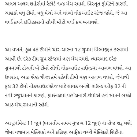
અલગ અલગ શહેરોમાં રેકોર્ડ ૧૦૪ મેચ રમાશે. વિસ્તૃત ફોર્મેટને કારણે,
ચાહકો વધુ ટીમો, વધુ મેચો અને લાંબો નોકઆઉટ સ્ટેજ જોશે, જે આ
વર્લ્ડ કપને ઇતિહાસનો સૌથી મોટો વર્લ્ડ કપ બનાવશે.
આ વખતે, કુલ 48 ટીમોને ચાર-ચારના 12 ગ્રુપમાં વિભાજીત કરવામાં
આવી છે. દરેક ટીમ ગ્રુપ સ્ટેજમાં ત્રણ મેચ રમશે, ત્યારબાદ દરેક
ગ્રુપમાંથી ટોચની બે ટીમો સીધી નોકઆઉટ રાઉન્ડમાં આગળ વધશે. આ
ઉપરાંત, આઠ શ્રેષ્ઠ ત્રીજા ક્રમે રહેલી ટીમો પણ આગળ વધશે, જેનાથી
કુલ 32 ટીમો નોકઆઉટ સ્ટેજ માટે લાયક બનશે. રાઉન્ડ ઓફ 32 ની
નવી રજૂઆતને કારણે, ફાઇનલમાં પહોંચનારી ટીમોએ હવે સાતને બદલે
આઠ મેચ રમવાની રહેશે.
આ ટુર્નામેન્ટ 11 જૂન (ભારતીય સમય મુજબ 12 જૂન) ના રોજ શરૂ થશે,
જેમાં યજમાન મેક્સિકો અને દક્ષિણ આફ્રિકા વચ્ચે મેક્સિકો સિટીના