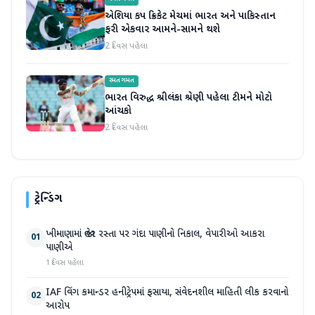
એશિયા કપ ક્રિકેટ મેચમાં ભારત અને પાકિસ્તાન
ફરી એકવાર આમને-સામને થશે
2 દિવસ પહેલા
રમતગમત
ભારત વિરુદ્ધ શ્રીલંકા શ્રેણી પહેલા ટીમને મોટો
આંચકો
2 દિવસ પહેલા
ટ્રેન્ડિંગ
ખીમાણામાં જાહેર રસ્તા પર ગંદા પાણીનો નિકાલ, વેપારીઓ આકરા
01
પાણીએ
1 દિવસ પહેલા
IAF વિંગ કમાન્ડર હનીટ્રેપમાં ફસાયા, સંવેદનશીલ માહિતી લીક કરવાનો
02
આરોપ