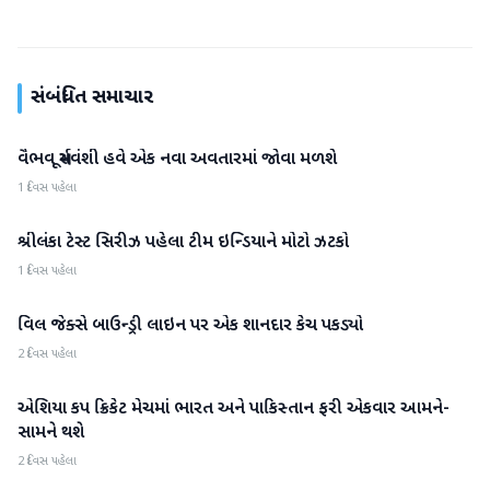
સંબંધિત સમાચાર
વૈભવ સૂર્યવંશી હવે એક નવા અવતારમાં જોવા મળશે
રમતગમત
1 દિવસ પહેલા
શ્રીલંકા ટેસ્ટ સિરીઝ પહેલા ટીમ ઇન્ડિયાને મોટો ઝટકો
રમતગમત
1 દિવસ પહેલા
વિલ જેક્સે બાઉન્ડ્રી લાઇન પર એક શાનદાર કેચ પકડ્યો
રમતગમત
2 દિવસ પહેલા
એશિયા કપ ક્રિકેટ મેચમાં ભારત અને પાકિસ્તાન ફરી એકવાર આમને-
રમતગમત
સામને થશે
2 દિવસ પહેલા