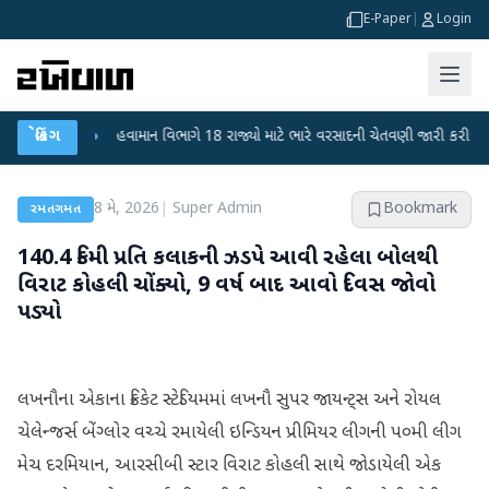
E-Paper
|
Login
ડાટ
બ્રેકિંગ
●
હવામાન વિભાગે 18 રાજ્યો માટે ભારે વરસાદની ચેતવણી જારી કરી
●
સિદ્
8 મે, 2026
|
Super Admin
Bookmark
રમતગમત
140.4 કિમી પ્રતિ કલાકની ઝડપે આવી રહેલા બોલથી
વિરાટ કોહલી ચોંક્યો, 9 વર્ષ બાદ આવો દિવસ જોવો
પડ્યો
લખનૌના એકાના ક્રિકેટ સ્ટેડિયમમાં લખનૌ સુપર જાયન્ટ્સ અને રોયલ
ચેલેન્જર્સ બેંગ્લોર વચ્ચે રમાયેલી ઇન્ડિયન પ્રીમિયર લીગની ૫૦મી લીગ
મેચ દરમિયાન, આરસીબી સ્ટાર વિરાટ કોહલી સાથે જોડાયેલી એક