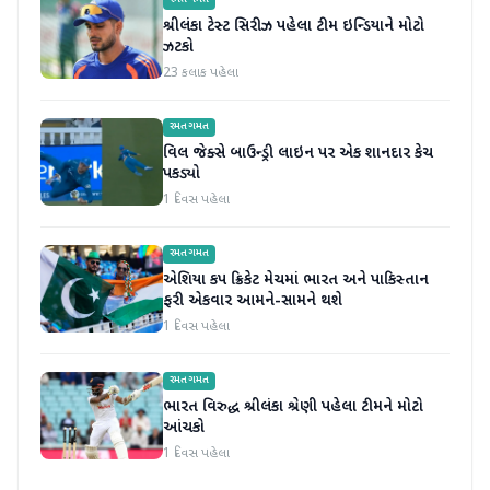
રમતગમત
શ્રીલંકા ટેસ્ટ સિરીઝ પહેલા ટીમ ઇન્ડિયાને મોટો
ઝટકો
23 કલાક પહેલા
રમતગમત
વિલ જેક્સે બાઉન્ડ્રી લાઇન પર એક શાનદાર કેચ
પકડ્યો
1 દિવસ પહેલા
રમતગમત
એશિયા કપ ક્રિકેટ મેચમાં ભારત અને પાકિસ્તાન
ફરી એકવાર આમને-સામને થશે
1 દિવસ પહેલા
રમતગમત
ભારત વિરુદ્ધ શ્રીલંકા શ્રેણી પહેલા ટીમને મોટો
આંચકો
1 દિવસ પહેલા