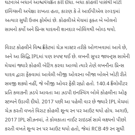
ઘટનાએ બધાને આશ્ચર્યચકિત કરી દીધા. બધા કોહલી પાસેથી મોટી
ઇનિંગ્સની અપેક્ષા રાખતા હતા, કારણ કે તે આઈપીએલ ૨૦૨૬માં
અત્યાર સુધી ઉત્તમ ફોર્મમાં છે. કોહલીએ મેચમાં ફક્ત બે બોલનો
સામનો કર્યો અને પ્રિન્સ યાદવની શાનદાર બોલિંગથી બોલ્ડ થયો.
વિરાટ કોહલીને વિશ્વ ક્રિકેટમાં ચેઝ માસ્ટર તરીકે ઓળખવામાં આવે છે,
અને આ સિદ્ધિ IPLમાં પણ સ્પષ્ટ થઈ છે. લખનૌ સુપર જાયન્ટ્સ સામેની
મેચમાં જ્યારે કોહલી બેટિંગ કરવા આવ્યો ત્યારે તેણે લખનૌના પ્રિન્સ
યાદવ દ્વારા ફેંકવામાં આવેલી બીજી ઓવરના બીજા બોલને ખોટી રીતે
સમજી શક્યો નહીં, જે બીજી ઓવર ફેંકી રહ્યો હતો. 140.4 કિલોમીટર
પ્રતિ કલાકની ઝડપે આવતા આ ઝડપી ઇનસ્વિંગ બોલે કોહલીના ઓફ
સ્ટમ્પને ઉડાવી દીધો. 2017 પછી આ પહેલી વાર છે જ્યારે IPL મેચમાં
ચેઝ કરતી વખતે વિરાટ કોહલી શૂન્ય રન પર આઉટ થયો હોય. અગાઉ,
2017 IPL સીઝનમાં, તે કોલકાતા નાઈટ રાઇડર્સ સામે લક્ષ્યનો પીછો
કરતી વખતે શૂન્ય રન પર આઉટ થયો હતો, જેમાં RCB 49 રન સુધી