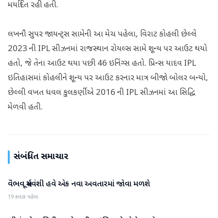
મર્યાદિત રહી હતી.
લખનૌ સુપર જાયન્ટ્સ સામેની આ મેચ પહેલા, વિરાટ કોહલી છેલ્લે
2023 ની IPL સીઝનમાં રાજસ્થાન રોયલ્સ સામે શૂન્ય પર આઉટ થયો
હતો, જે તેના આઉટ થયા પછી 46 ઇનિંગ્સ હતો. પ્રિન્સ યાદવ IPL
ઇતિહાસમાં કોહલીને શૂન્ય પર આઉટ કરનાર માત્ર બીજો બોલર બન્યો,
છેલ્લી વખત ધવલ કુલકર્ણીએ 2016 ની IPL સીઝનમાં આ સિદ્ધિ
મેળવી હતી.
સંબંધિત સમાચાર
વૈભવ સૂર્યવંશી હવે એક નવા અવતારમાં જોવા મળશે
રમતગમત
19 કલાક પહેલા