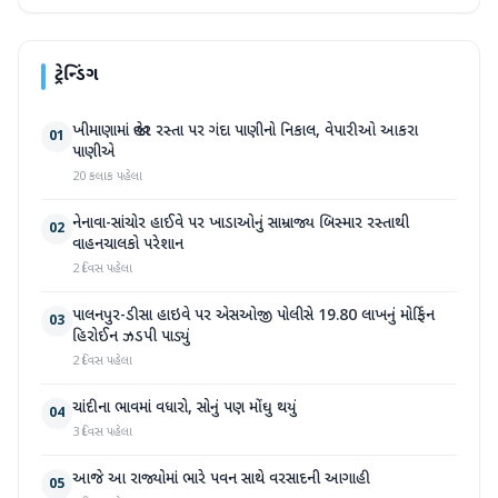
ટ્રેન્ડિંગ
ખીમાણામાં જાહેર રસ્તા પર ગંદા પાણીનો નિકાલ, વેપારીઓ આકરા
01
પાણીએ
20 કલાક પહેલા
નેનાવા-સાંચોર હાઈવે પર ખાડાઓનું સામ્રાજ્ય બિસ્માર રસ્તાથી
02
વાહનચાલકો પરેશાન
2 દિવસ પહેલા
પાલનપુર-ડીસા હાઇવે પર એસઓજી પોલીસે 19.80 લાખનું મોર્ફિન
03
હિરોઈન ઝડપી પાડ્યું
2 દિવસ પહેલા
ચાંદીના ભાવમાં વધારો, સોનું પણ મોંઘુ થયું
04
3 દિવસ પહેલા
આજે આ રાજ્યોમાં ભારે પવન સાથે વરસાદની આગાહી
05