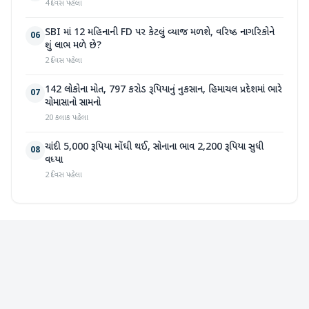
4 દિવસ પહેલા
SBI માં 12 મહિનાની FD પર કેટલું વ્યાજ મળશે, વરિષ્ઠ નાગરિકોને
06
શું લાભ મળે છે?
2 દિવસ પહેલા
142 લોકોના મોત, 797 કરોડ રૂપિયાનું નુકસાન, હિમાચલ પ્રદેશમાં ભારે
07
ચોમાસાનો સામનો
20 કલાક પહેલા
ચાંદી 5,000 રૂપિયા મોંઘી થઈ, સોનાના ભાવ 2,200 રૂપિયા સુધી
08
વધ્યા
2 દિવસ પહેલા