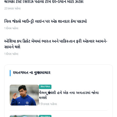
શ્રીલંકા ટેસ્ટ સિરીઝ પહેલા ટીમ ઇન્ડિયાને મોટો ઝટકો
રમતગમત
23 કલાક પહેલા
વિલ જેક્સે બાઉન્ડ્રી લાઇન પર એક શાનદાર કેચ પકડ્યો
રમતગમત
1 દિવસ પહેલા
એશિયા કપ ક્રિકેટ મેચમાં ભારત અને પાકિસ્તાન ફરી એકવાર આમને-
રમતગમત
સામને થશે
1 દિવસ પહેલા
રમતગમત
ના વધુ સમાચાર
રમતગમત
વૈભવ સૂર્યવંશી હવે એક નવા અવતારમાં જોવા
મળશે
19 કલાક પહેલા