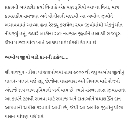
પ્રકારની બાંધછોડ કર્યા વિના કે એક પણ રૂપિયો આપ્યા વિના, માત્ર
કાયદાકીય સમજણ અને પોલીસની મદદથી આ અબોલ જીવોને
બચાવવામાં આવ્યા હતા.રેસ્ક્યુ કરાયેલા ૨૫૦ જીવોમાંથી એકનું મોત
નીપજ્યું હતું, જ્યારે બાકીના ૨૪૯ નવજાત જીવોને હાલ શ્રી રાજપુર-
ડીસા પાંજરાપોળ ખાતે આશ્રય માટે મોકલી દેવાયા છે.
અબોલ જીવો માટે દાનની ટહેલ....
શ્રી રાજપુર - ડીસા પાંજરાપોળમાં હાલ ૯૦૦૦ થી વધુ અબોલ જીવોનું
લાલન- પાલન થઈ રહ્યું છે.જેમાં ઘાસચારા અને નિભાવ માટે રોજનો
અંદાજે ૪.૫ લાખ રૂપિયાનો ખર્ચ થાય છે. ત્યારે ​સંસ્થા દ્વારા જીવદયાના
આ કાર્યને ટકાવી રાખવા માટે સમાજ અને દાતાઓને યથાશક્તિ દાન
આપવાની અપીલ કરવામાં આવી છે, જેથી આ અબોલ જીવોનું યોગ્ય
પાલન-પોષણ થઈ શકે.