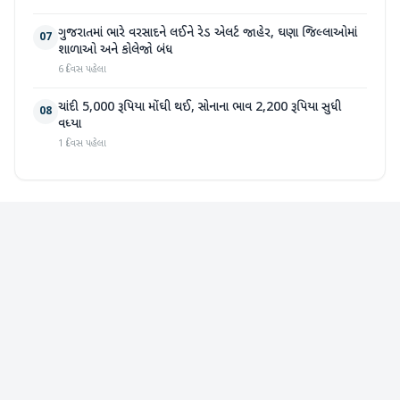
ગુજરાતમાં ભારે વરસાદને લઈને રેડ એલર્ટ જાહેર, ઘણા જિલ્લાઓમાં
07
શાળાઓ અને કોલેજો બંધ
6 દિવસ પહેલા
ચાંદી 5,000 રૂપિયા મોંઘી થઈ, સોનાના ભાવ 2,200 રૂપિયા સુધી
08
વધ્યા
1 દિવસ પહેલા