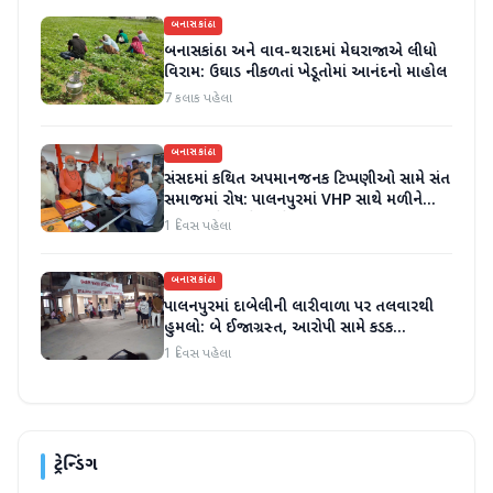
બનાસકાંઠા
બનાસકાંઠા અને વાવ-થરાદમાં મેઘરાજાએ લીધો
વિરામ: ઉઘાડ નીકળતાં ખેડૂતોમાં આનંદનો માહોલ
7 કલાક પહેલા
બનાસકાંઠા
સંસદમાં કથિત અપમાનજનક ટિપ્પણીઓ સામે સંત
સમાજમાં રોષ: પાલનપુરમાં VHP સાથે મળીને
અધિક કલેક્ટરને આવેદનપત્ર આપ્યું
1 દિવસ પહેલા
બનાસકાંઠા
પાલનપુરમાં દાબેલીની લારીવાળા પર તલવારથી
હુમલો: બે ઈજાગ્રસ્ત, આરોપી સામે કડક
કાર્યવાહીની માંગ
1 દિવસ પહેલા
ટ્રેન્ડિંગ