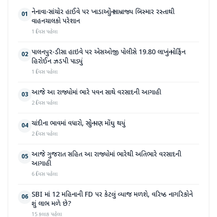
નેનાવા-સાંચોર હાઈવે પર ખાડાઓનું સામ્રાજ્ય બિસ્માર રસ્તાથી
01
વાહનચાલકો પરેશાન
1 દિવસ પહેલા
પાલનપુર-ડીસા હાઇવે પર એસઓજી પોલીસે 19.80 લાખનું મોર્ફિન
02
હિરોઈન ઝડપી પાડ્યું
1 દિવસ પહેલા
આજે આ રાજ્યોમાં ભારે પવન સાથે વરસાદની આગાહી
03
2 દિવસ પહેલા
ચાંદીના ભાવમાં વધારો, સોનું પણ મોંઘુ થયું
04
2 દિવસ પહેલા
આજે ગુજરાત સહિત આ રાજ્યોમાં ભારેથી અતિભારે વરસાદની
05
આગાહી
6 દિવસ પહેલા
SBI માં 12 મહિનાની FD પર કેટલું વ્યાજ મળશે, વરિષ્ઠ નાગરિકોને
06
શું લાભ મળે છે?
15 કલાક પહેલા