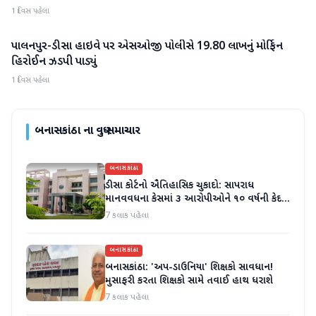
1 દિવસ પહેલા
પાલનપુર-ડીસા હાઇવે પર એસઓજી પોલીસે 19.80 લાખનું મોર્ફિન
બનાસકાંઠા
હિરોઈન ઝડપી પાડ્યું
1 દિવસ પહેલા
બનાસકાંઠા
ના વધુ સમાચાર
બનાસકાંઠા
ડીસા કોર્ટનો ઐતિહાસિક ચુકાદો: સાપરાધ
માનવવધના કેસમાં ૩ આરોપીઓને ૧૦ વર્ષની કેદ
અને ૬ લાખનો દંડ
7 કલાક પહેલા
બનાસકાંઠા
બનાસકાંઠા: 'અપ-ડાઉનિયા' શિક્ષકો સાવધાન!
મુસાફરી કરતા શિક્ષકો સામે તવાઈ હાથ ધરાશે
7 કલાક પહેલા