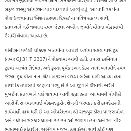
સ્થાનિક જીવદયા કાર્યકર્તાઓની સતર્કતાને પરિણામે ગઈકાલે સાંજે એક
સફળ રેસ્ક્યુ ઓપરેશન પાર પાડવામાં આવ્યું હતું. આગામી ૨૭ મેના
રોજ ઉજવાનારા ‘મિશન કરુણા દિવસ’ ના પવિત્ર સંકલ્પ સાથે,
કતલખાને લઈ જવાતા ૨૫૦ જેટલા અબોલ જીવોને મોતના મોઢામાંથી
ઉગારી લેવામાં આવ્યા છે.
પોલીસને મળેલી ચોક્કસ બાતમીના આધારે અરોમા સર્કલ પાસે ટ્રક
(નંબર GJ 31 T 2307) ને રોકવામાં આવી હતી. તપાસ દરમિયાન
ટ્રકમાં અત્યંત નિર્દયતા અને ક્રૂરતા પૂર્વક ડબલ ડેકર ખાના બનાવીને ૨૫૦
જેટલા દૂધ પીતા નાના ઘેટા-બકરાના બચ્ચા ભરેલા મળી આવ્યા હતા.
પ્રાથમિક તપાસમાં જાણવા મળ્યું છે કે આ જીવોને ડીસાથી ભરીને
મુંબઈના કતલખાને લઈ જવામાં આવી રહ્યા હતા. આ મામલે પોલીસે
આરોપી સલમાનભાઈ મોહમદહુસેન શેખની ધરપકડ કરી કાયદેસરની
કાર્યવાહી હાથ ધરી છે.​આ ઓપરેશનમાં શ્રી રાજપુર ડીસા પાંજરાપોળ
અને વર્ધમાન સંસ્કાર ધામના કાર્યકર્તાઓ જોડાયા હતા.અને સ્વ. વીર
ભરતભાઈ કોઠારીના અભિગમ મુજબ, કસાઈઓ સાથે કોઈ પણ