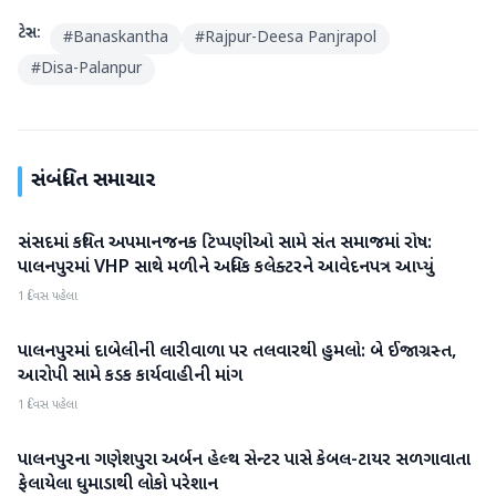
ટેગ્સ:
#
Banaskantha
#
Rajpur-Deesa Panjrapol
#
Disa-Palanpur
સંબંધિત સમાચાર
સંસદમાં કથિત અપમાનજનક ટિપ્પણીઓ સામે સંત સમાજમાં રોષ:
બનાસકાંઠા
પાલનપુરમાં VHP સાથે મળીને અધિક કલેક્ટરને આવેદનપત્ર આપ્યું
1 દિવસ પહેલા
પાલનપુરમાં દાબેલીની લારીવાળા પર તલવારથી હુમલો: બે ઈજાગ્રસ્ત,
બનાસકાંઠા
આરોપી સામે કડક કાર્યવાહીની માંગ
1 દિવસ પહેલા
પાલનપુરના ગણેશપુરા અર્બન હેલ્થ સેન્ટર પાસે કેબલ-ટાયર સળગાવાતા
બનાસકાંઠા
ફેલાયેલા ધુમાડાથી લોકો પરેશાન