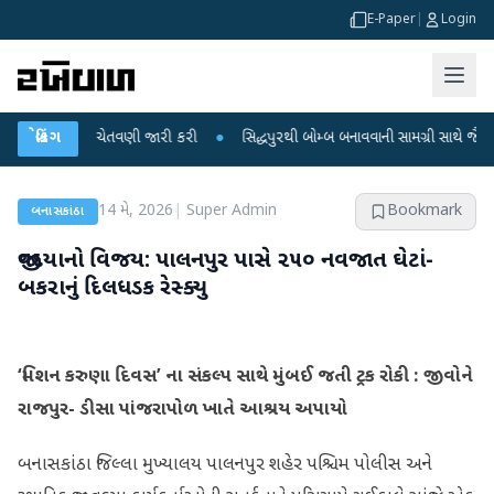
E-Paper
|
Login
રસાદની ચેતવણી જારી કરી
બ્રેકિંગ
●
સિદ્ધપુરથી બોમ્બ બનાવવાની સામગ્રી સાથે જૈશના 5 શંકા
14 મે, 2026
|
Super Admin
Bookmark
બનાસકાંઠા
જીવદયાનો વિજય: પાલનપુર પાસે ૨૫૦ નવજાત ઘેટાં-
બકરાનું દિલધડક રેસ્ક્યુ
​‘મિશન કરુણા દિવસ’ ના સંકલ્પ સાથે મુંબઈ જતી ટ્રક રોકી : જીવોને
રાજપુર- ડીસા પાંજરાપોળ ખાતે આશ્રય અપાયો
બનાસકાંઠા જિલ્લા મુખ્યાલય પાલનપુર શહેર પશ્ચિમ પોલીસ અને