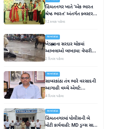
હિંમતનગર ખાતે 'એક ભારત
શ્રેષ્ઠ ભારત' અંતર્ગત ક્લસ્ટર
સ્તરીય 'કલા ઉત્સવ'નો પ્રારંભ
12 કલાક પહેલા
સાબરકાંઠા
ખેડબ્રહ્માના સરદાર ચોકમાં
આખલાઓ બાખડ્યા: વેપારીનું
મોપેડ અડફેટે, જાનહાનિ ટળી
2 દિવસ પહેલા
સાબરકાંઠા
સાબરકાંઠા તંત્ર ભારે વરસાદની
આગાહી વચ્ચે એલર્ટ:
કલેક્ટરની નાગરિકોને સાવચેતી
4 દિવસ પહેલા
રાખવા અપીલ
સાબરકાંઠા
હિંમતનગરમાં પોલીસની બે
મોટી કાર્યવાહી: MD ડ્રગ્સ સાથે