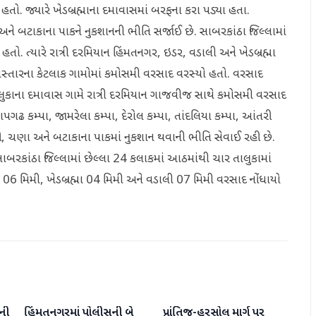
તો. જ્યારે ખેડબ્રહ્માના દમાવાસમાં બરફના કરા પડ્યા હતા.
ને બટાકાના પાકને નુકશાનની ભીતિ સર્જાઈ છે. સાબરકાંઠા જિલ્લામાં
. ત્યારે રાત્રી દરમિયાન હિંમતનગર, ઇડર, વડાલી અને ખેડબ્રહ્મા
વિસ્તારના કેટલાક ગામોમાં કમોસમી વરસાદ વરસ્યો હતો. વરસાદ
ા તાલુકાના દમાવાસ ગામે રાત્રી દરમિયાન ગાજવીજ સાથે કમોસમી વરસાદ
પગઢ કમ્પા, જામરેલા કમ્પા, દેરોલ કમ્પા, તાંદલિયા કમ્પા, આંતરી
યાળી, ચણા અને બટાકાના પાકમાં નુકશાન થવાની ભીતિ સેવાઈ રહી છે.
સાબરકાંઠા જિલ્લામાં છેલ્લા 24 કલાકમાં આઠમાંથી ચાર તાલુકામાં
06 મિમી, ખેડબ્રહ્મા 04 મિમી અને વડાલી 07 મિમી વરસાદ નોંધાયો
દની
હિંમતનગરમાં પોલીસની બે
પ્રાંતિજ-હરસોલ માર્ગ પર
સાબરકાંઠા
સાબરકાંઠા