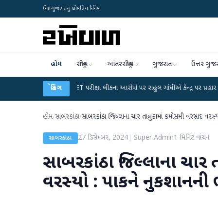
ઉત્તર ગુજરાતનું લોકપ્રિય દૈનિક
હોમ
રાષ્ટ્રીય
આંતરરાષ્ટ્રીય
ગુજરાત
ઉત્તર ગુજ
●
UGC-NET પરીક્ષા લીકના આરોપો પર રાહુલ ગાંધીએ કેન્દ્ર પર પ્રહાર કર્યા
બ્રેકિંગ
●
હિંમત
હોમ
/
સાબરકાંઠા
/
સાબરકાંઠા જિલ્લાના ચાર તાલુકામાં કમોસમી વરસાદ વરસ્યો
27 ડિસેમ્બર, 2024
|
Super Admin
1
મિનિટ વાંચન
સાબરકાંઠા
સાબરકાંઠા જિલ્લાના ચાર 
વરસ્યો : પાકને નુકશાનની