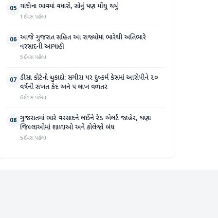
ચાંદીના ભાવમાં વધારો, સોનું પણ મોંઘુ થયું
05
1 દિવસ પહેલા
આજે ગુજરાત સહિત આ રાજ્યોમાં ભારેથી અતિભારે
06
વરસાદની આગાહી
5 દિવસ પહેલા
ડીસા કોર્ટનો ચુકાદો: સગીરા પર દુષ્કર્મ કેસમાં આરોપીને ૨૦
07
વર્ષની સખત કેદ અને ૫ લાખ વળતર
6 દિવસ પહેલા
ગુજરાતમાં ભારે વરસાદને લઈને રેડ એલર્ટ જાહેર, ઘણા
08
જિલ્લાઓમાં શાળાઓ અને કોલેજો બંધ
5 દિવસ પહેલા