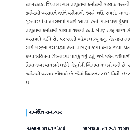
સાબરકાંઠા જિલ્લાના ચાર તાલુકામાં કમોસમી વરસાદ વરસ્યો હ
કમોસમી વરસાદને લઈને વરીયાળી, જીરું, ઘઉં, રાયડો, ચણા અ
ગુરુવારથી વાતવરણમાં પલટો આવ્યો હતો. પવન પણ ફૂંકાયો હતો
તાલુકામાં કમોસમી વરસાદ વરસ્યો હતો. બીજી તરફ ગ્રામ્ય 
વરસવાને લઈને રોડ પર પાણી વહેવા લાગ્યું હતું. ખેડબ્રહ્મ
સાથે બરફના કરા પડ્યા હતા. વાસણા કમ્પા ધનાલ કમ્પા, પ્રતા
કમ્પા સહિતના વિસ્તારમાં માવઠું થયું હતું. જેને લઈને વરી
શિયાળામાં માવઠાને લઈને ખેડૂતોની ચિંતામાં વધારો થયો છે. 
કમોસમી વરસાદ નોંધાયો છે. જેમાં હિંમતનગર 01 મિમી, ઇડર 
છે.
સંબંધિત સમાચાર
ખેડબ્રહ્માના સરદાર ચોકમાં
સાબરકાંઠા તંત્ર ભારે વરસા
સાબરકાંઠા
સાબરકાંઠા