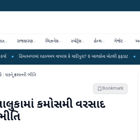
રાત
રાજકારણ
બિઝનેસ
સ્પોર્ટ્સ
હેલ્થ
ગેજેટ
અન
નગરમાં રહસ્યમય વાયરસ કે ચાંદીપુરા? 6 બાળકોના મોતથી ફફડાટ
●
હવામાન વિભાગે 1
 : પાકને નુકશાનની ભીતિ
Bookmark
તાલુકામાં કમોસમી વરસાદ
 ભીતિ