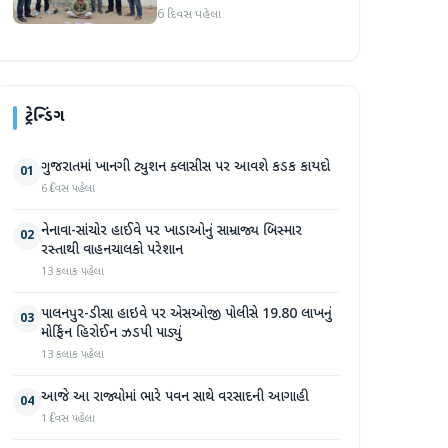
એક ઝડપાયો, પશુ ચોરીના
6 દિવસ પહેલા
ગુનામાં આરોપીની ધરપકડ
ટ્રેન્ડિંગ
ગુજરાતમાં ખાનગી ટ્યુશન ક્લાસીસ પર આવશે કડક કાયદો
01
6 દિવસ પહેલા
નેનાવા-સાંચોર હાઈવે પર ખાડાઓનું સામ્રાજ્ય બિસ્માર
02
રસ્તાથી વાહનચાલકો પરેશાન
13 કલાક પહેલા
પાલનપુર-ડીસા હાઇવે પર એસઓજી પોલીસે 19.80 લાખનું
03
મોર્ફિન હિરોઈન ઝડપી પાડ્યું
13 કલાક પહેલા
આજે આ રાજ્યોમાં ભારે પવન સાથે વરસાદની આગાહી
04
1 દિવસ પહેલા