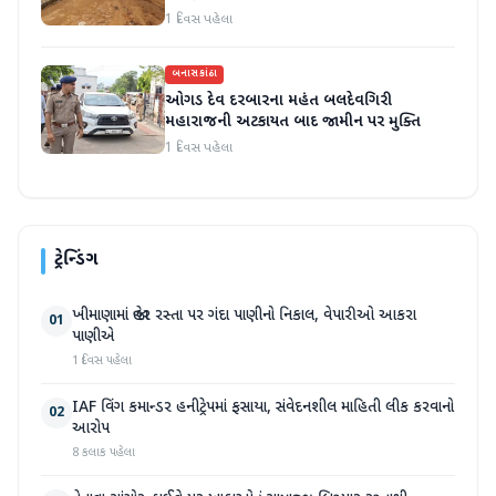
1 દિવસ પહેલા
બનાસકાંઠા
ઓગડ દેવ દરબારના મહંત બલદેવગિરી
મહારાજની અટકાયત બાદ જામીન પર મુક્તિ
1 દિવસ પહેલા
ટ્રેન્ડિંગ
ખીમાણામાં જાહેર રસ્તા પર ગંદા પાણીનો નિકાલ, વેપારીઓ આકરા
01
પાણીએ
1 દિવસ પહેલા
IAF વિંગ કમાન્ડર હનીટ્રેપમાં ફસાયા, સંવેદનશીલ માહિતી લીક કરવાનો
02
આરોપ
8 કલાક પહેલા