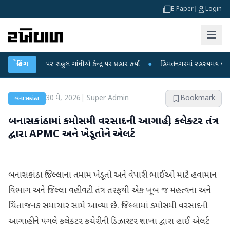
E-Paper
|
Login
ોપો પર રાહુલ ગાંધીએ કેન્દ્ર પર પ્રહાર કર્યા
બ્રેકિંગ
●
હિંમતનગરમાં રહસ્યમય વાયરસ કે ચા
30 મે, 2026
|
Super Admin
Bookmark
બનાસકાંઠા
બનાસકાંઠામાં કમોસમી વરસાદની આગાહી, કલેક્ટર તંત્ર
દ્વારા APMC અને ખેડૂતોને એલર્ટ
બનાસકાંઠા જિલ્લાના તમામ ખેડૂતો અને વેપારી ભાઈઓ માટે હવામાન
વિભાગ અને જિલ્લા વહીવટી તંત્ર તરફથી એક ખૂબ જ મહત્વના અને
ચિંતાજનક સમાચાર સામે આવ્યા છે. જિલ્લામાં કમોસમી વરસાદની
આગાહીને પગલે કલેક્ટર કચેરીની ડિઝાસ્ટર શાખા દ્વારા હાઈ એલર્ટ