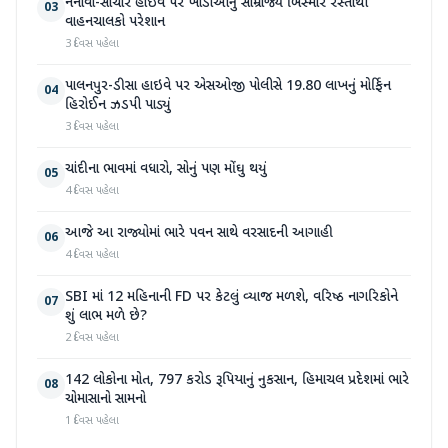
નેનાવા-સાંચોર હાઈવે પર ખાડાઓનું સામ્રાજ્ય બિસ્માર રસ્તાથી
03
વાહનચાલકો પરેશાન
3 દિવસ પહેલા
પાલનપુર-ડીસા હાઇવે પર એસઓજી પોલીસે 19.80 લાખનું મોર્ફિન
04
હિરોઈન ઝડપી પાડ્યું
3 દિવસ પહેલા
ચાંદીના ભાવમાં વધારો, સોનું પણ મોંઘુ થયું
05
4 દિવસ પહેલા
આજે આ રાજ્યોમાં ભારે પવન સાથે વરસાદની આગાહી
06
4 દિવસ પહેલા
SBI માં 12 મહિનાની FD પર કેટલું વ્યાજ મળશે, વરિષ્ઠ નાગરિકોને
07
શું લાભ મળે છે?
2 દિવસ પહેલા
142 લોકોના મોત, 797 કરોડ રૂપિયાનું નુકસાન, હિમાચલ પ્રદેશમાં ભારે
08
ચોમાસાનો સામનો
1 દિવસ પહેલા