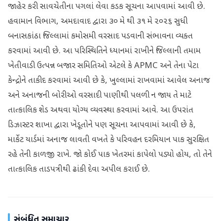
જાહેર કરી સાવચેતીના પગલાં લેવા કડક સૂચના આપવામાં આવી છે.
હવામાન વિભાગ, અમદાવાદ દ્વારા ૩૦ મે થી ૩૧ મે ૨૦૨૬ સુધી
બનાસકાંઠા જિલ્લામાં કમોસમી વરસાદ પડવાની સંભાવના વ્યક્ત
કરવામાં આવી છે. આ પરિસ્થિતિને ધ્યાનમાં રાખીને જિલ્લાની તમામ
ખેતીવાડી ઉત્પન્ન બજાર સમિતિઓ એટલે કે APMC અને તેના પેટા
કેન્દ્રોને તાકીદ કરવામાં આવી છે કે, ખુલ્લામાં રાખવામાં આવેલ અનાજ
અને અનાજની બોરીઓ વરસાદી પાણીથી પલળી ન જાય તે માટે
તાત્કાલિક શેડ અથવા યોગ્ય વ્યવસ્થા કરવામાં આવે. આ ઉપરાંત
ડિઝાસ્ટર શાખા દ્વારા ખેડૂતોને પણ સૂચના આપવામાં આવી છે કે,
માર્કેટ યાર્ડમાં અનાજ લાવતી વખતે કે પરિવહન દરમિયાન પાક સુરક્ષિત
રહે તેની કાળજી રાખે. જો કોઈ પાક ખેતરમાં કાપેલો પડ્યો હોય, તો તેને
તાત્કાલિક તાડપત્રીથી ઢાંકી દેવા અપીલ કરાઈ છે.
સંબંધિત સમાચાર