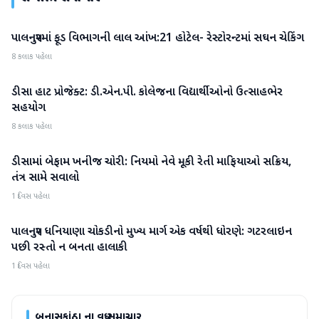
પાલનપુરમાં ફૂડ વિભાગની લાલ આંખ:21 હોટેલ- રેસ્ટોરન્ટમાં સઘન ચેકિંગ
બનાસકાંઠા
8 કલાક પહેલા
ડીસા હાટ પ્રોજેક્ટ: ડી.એન.પી. કોલેજના વિદ્યાર્થીઓનો ઉત્સાહભેર
બનાસકાંઠા
સહયોગ
8 કલાક પહેલા
ડીસામાં બેફામ ખનીજ ચોરી: નિયમો નેવે મૂકી રેતી માફિયાઓ સક્રિય,
બનાસકાંઠા
તંત્ર સામે સવાલો
1 દિવસ પહેલા
પાલનપુર ધનિયાણા ચોકડીનો મુખ્ય માર્ગ એક વર્ષથી ધોરણે: ગટરલાઇન
બનાસકાંઠા
પછી રસ્તો ન બનતા હાલાકી
1 દિવસ પહેલા
બનાસકાંઠા
ના વધુ સમાચાર