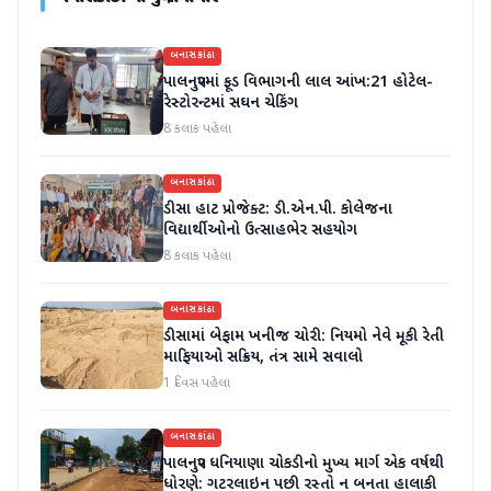
બનાસકાંઠા
પાલનપુરમાં ફૂડ વિભાગની લાલ આંખ:21 હોટેલ-
રેસ્ટોરન્ટમાં સઘન ચેકિંગ
8 કલાક પહેલા
બનાસકાંઠા
ડીસા હાટ પ્રોજેક્ટ: ડી.એન.પી. કોલેજના
વિદ્યાર્થીઓનો ઉત્સાહભેર સહયોગ
8 કલાક પહેલા
બનાસકાંઠા
ડીસામાં બેફામ ખનીજ ચોરી: નિયમો નેવે મૂકી રેતી
માફિયાઓ સક્રિય, તંત્ર સામે સવાલો
1 દિવસ પહેલા
બનાસકાંઠા
પાલનપુર ધનિયાણા ચોકડીનો મુખ્ય માર્ગ એક વર્ષથી
ધોરણે: ગટરલાઇન પછી રસ્તો ન બનતા હાલાકી