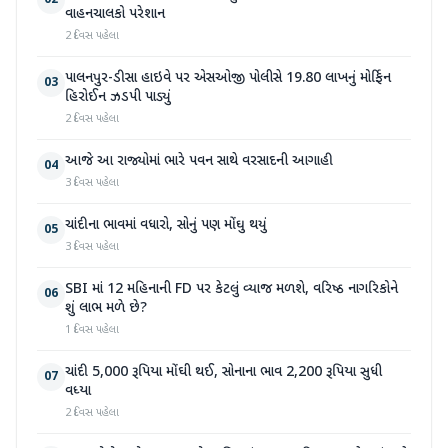
02
વાહનચાલકો પરેશાન
2 દિવસ પહેલા
પાલનપુર-ડીસા હાઇવે પર એસઓજી પોલીસે 19.80 લાખનું મોર્ફિન
03
હિરોઈન ઝડપી પાડ્યું
2 દિવસ પહેલા
આજે આ રાજ્યોમાં ભારે પવન સાથે વરસાદની આગાહી
04
3 દિવસ પહેલા
ચાંદીના ભાવમાં વધારો, સોનું પણ મોંઘુ થયું
05
3 દિવસ પહેલા
SBI માં 12 મહિનાની FD પર કેટલું વ્યાજ મળશે, વરિષ્ઠ નાગરિકોને
06
શું લાભ મળે છે?
1 દિવસ પહેલા
ચાંદી 5,000 રૂપિયા મોંઘી થઈ, સોનાના ભાવ 2,200 રૂપિયા સુધી
07
વધ્યા
2 દિવસ પહેલા