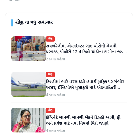
1 દિવસ પહેલા
રાષ્ટ્રીય
ના વધુ સમાચાર
રાષ્ટ્રીય
રાયબરેલીમાં એન્કાઉન્ટર બાદ ચોરોની ગેંગની
ધરપકડ, પોલીસે 12.4 કિલો ચાંદીના દાગીના જપ્ત
કર્યા
2 કલાક પહેલા
રાષ્ટ્રીય
દિલ્હીમાં ભારે વરસાદથી હવાઈ ટ્રાફિક પર ગંભીર
અસર; ઈન્ડિગોએ મુસાફરો માટે એડવાઈઝરી
જાહેર કરી
4 કલાક પહેલા
રાષ્ટ્રીય
કેબિનેટે ખાનગી ખાનગી બેંકને દિલ્હી આપી, ફી
અને પ્રવેશ માટે નવા નિયમો વિશે જાણો
4 કલાક પહેલા