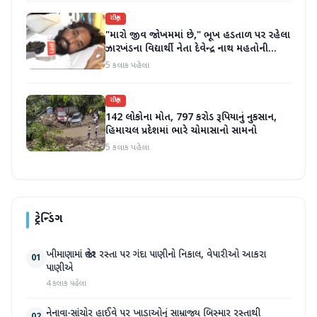
રાષ્ટ્રીય
"મારો જીવ જોખમમાં છે," ભૂખ હડતાળ પર રહેલા
ઝારખંડના વિદ્યાર્થી નેતા દેવેન્દ્ર નાથ મહતોની
તબિયત ખરાબ
5 કલાક પહેલા
રાષ્ટ્રીય
142 લોકોના મોત, 797 કરોડ રૂપિયાનું નુકસાન,
હિમાચલ પ્રદેશમાં ભારે ચોમાસાનો સામનો
5 કલાક પહેલા
ટ્રેન્ડિંગ
ખીમાણામાં જાહેર રસ્તા પર ગંદા પાણીનો નિકાલ, વેપારીઓ આકરા
01
પાણીએ
4 કલાક પહેલા
નેનાવા-સાંચોર હાઈવે પર ખાડાઓનું સામ્રાજ્ય બિસ્માર રસ્તાથી