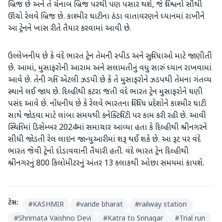
બ્રિજ છે અને તે ચેનાબ બ્રિજ પરથી પણ પસાર થશે, જે વિશ્વનો સૌથી
ઊંચો રેલવે બ્રિજ છે. કાશ્મીર ઘાટીના ઠંડા વાતાવરણને ધ્યાનમાં રાખીને
આ ટ્રેનને ખાસ રીતે તૈયાર કરવામાં આવી છે.
ઉલ્લેખનીય છે કે વંદે ભારત ટ્રેન તેમની સ્પીડ અને સુવિધાઓ માટે જાણીતી
છે. આમાં, મુસાફરોની આરામ અને સલામતીનું વધુ સારું ધ્યાન રાખવામાં
આવે છે. તેની ગતિ એટલી ઝડપી છે કે તે મુસાફરોને ઝડપથી તેમના ગંતવ્ય
સ્થાને લઈ જાય છે. દિલ્હીથી કટરા જતી વંદે ભારત ટ્રેન મુસાફરોને ઘણી
પસંદ આવે છે. નોંધનીય છે કે રેલવે ભારતના વિવિધ પ્રદેશોને કાશ્મીર ઘાટી
સાથે જોડવા માટે લાંબા સમયથી કનેક્ટિવિટી પર કામ કરી રહી છે. આવી
સ્થિતિમાં ડિસેમ્બર 2024માં સમાચાર આવ્યા હતા કે દિલ્હીથી શ્રીનગરને
સીધી જોડતી રેલ લાઇન જાન્યુઆરીમાં શરૂ થઈ શકે છે. આ રૂટ પર વંદે
ભારત જેવી ટ્રેનો દોડાવવાની તૈયારી હતી. વંદે ભારત ટ્રેન દિલ્હીથી
શ્રીનગરનું 800 કિલોમીટરનું અંતર 13 કલાકથી ઓછા સમયમાં કાપશે.
ટેગ્સ:
#
KASHMIR
#
vande bharat
#
railway station
#
Shrimata Vaishno Devi
#
Katra to Srinagar
#
Trial run