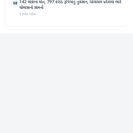
142 લોકોના મોત, 797 કરોડ રૂપિયાનું નુકસાન, હિમાચલ પ્રદેશમાં ભારે
08
ચોમાસાનો સામનો
5 કલાક પહેલા