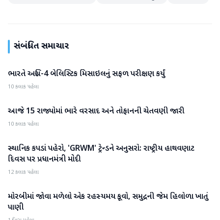
સંબંધિત સમાચાર
ભારતે અગ્નિ-4 બેલિસ્ટિક મિસાઇલનું સફળ પરીક્ષણ કર્યું
રાષ્ટ્રીય
10 કલાક પહેલા
આજે 15 રાજ્યોમાં ભારે વરસાદ અને તોફાનની ચેતવણી જારી
રાષ્ટ્રીય
10 કલાક પહેલા
સ્થાનિક કપડાં પહેરો, 'GRWM' ટ્રેન્ડને અનુસરો: રાષ્ટ્રીય હાથવણાટ
રાષ્ટ્રીય
દિવસ પર પ્રધાનમંત્રી મોદી
12 કલાક પહેલા
મોરબીમાં જોવા મળેલો એક રહસ્યમય કૂવો, સમુદ્રની જેમ હિલોળા ખાતું
રાષ્ટ્રીય
પાણી