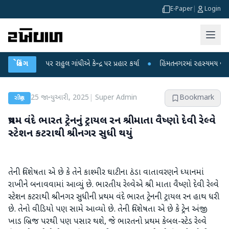
E-Paper
|
Login
ોપો પર રાહુલ ગાંધીએ કેન્દ્ર પર પ્રહાર કર્યા
બ્રેકિંગ
●
હિંમતનગરમાં રહસ્યમય વાયરસ કે ચા
25 જાન્યુઆરી, 2025
|
Super Admin
Bookmark
રાષ્ટ્રીય
પ્રથમ વંદે ભારત ટ્રેનનું ટ્રાયલ રન શ્રીમાતા વૈષ્ણો દેવી રેલ્વે
સ્ટેશન કટરાથી શ્રીનગર સુધી થયું
તેની વિશેષતા એ છે કે તેને કાશ્મીર ઘાટીના ઠંડા વાતાવરણને ધ્યાનમાં
રાખીને બનાવવામાં આવ્યું છે. ભારતીય રેલ્વેએ શ્રી માતા વૈષ્ણો દેવી રેલ્વે
સ્ટેશન કટરાથી શ્રીનગર સુધીની પ્રથમ વંદે ભારત ટ્રેનની ટ્રાયલ રન હાથ ધરી
છે. તેનો વીડિયો પણ સામે આવ્યો છે. તેની વિશેષતા એ છે કે ટ્રેન અંજી
ખાડ બ્રિજ પરથી પણ પસાર થશે, જે ભારતનો પ્રથમ કેબલ-સ્ટેડ રેલ્વે