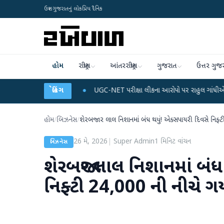
ઉત્તર ગુજરાતનું લોકપ્રિય દૈનિક
હોમ
રાષ્ટ્રીય
આંતરરાષ્ટ્રીય
ગુજરાત
ઉત્તર ગુજ
ે ડેટા પ્લાન
●
UGC-NET પરીક્ષા લીકના આરોપો પર રાહુલ ગાંધીએ કેન્દ્ર પર પ્રહાર કર્
બ્રેકિંગ
હોમ
/
બિઝનેસ
/
શેરબજાર લાલ નિશાનમાં બંધ થયું! એક્સપાયરી દિવસે નિફ્
26 મે, 2026
|
Super Admin
1
મિનિટ વાંચન
બિઝનેસ
શેરબજાર લાલ નિશાનમાં બંધ
નિફ્ટી 24,000 ની નીચે ગ