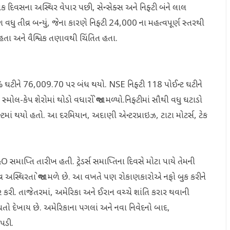
એક દિવસના અસ્થિર વેપાર પછી, સેન્સેક્સ અને નિફ્ટી બંને લાલ
ધુ તીવ્ર બન્યું, જેના કારણે નિફ્ટી 24,000 ના મહત્વપૂર્ણ સ્તરથી
 હતા અને વૈશ્વિક તણાવથી ચિંતિત હતા.
63% ઘટીને 76,009.70 પર બંધ થયો. NSE નિફ્ટી 118 પોઈન્ટ ઘટીને
મોલ-કેપ શેરોમાં થોડો વધારો જોવા મળ્યો.નિફ્ટીમાં સૌથી વધુ ઘટાડો
ન્ટમાં થયો હતો. આ દરમિયાન, અદાણી એન્ટરપ્રાઇઝ, ટાટા મોટર્સ, ટેક
O સમાપ્તિ તારીખ હતી. ટ્રેડર્સ સમાપ્તિના દિવસે મોટા પાયે તેમની
ીવ્ર અસ્થિરતા જોવા મળે છે. આ વખતે પણ રોકાણકારોએ નફો બુક કરીને
ર કરી. તાજેતરમાં, અમેરિકા અને ઈરાન વચ્ચે શાંતિ કરાર થવાની
ધતો દેખાય છે. અમેરિકાના પગલાં અને નવા નિવેદનો બાદ,
પડી.