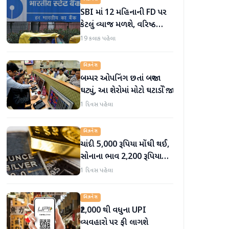
SBI માં 12 મહિનાની FD પર
કેટલું વ્યાજ મળશે, વરિષ્ઠ
નાગરિકોને શું લાભ મળે છે?
19 કલાક પહેલા
બિઝનેસ
બમ્પર ઓપનિંગ છતાં બજાર
ઘટ્યું, આ શેરોમાં મોટો ઘટાડો જોવા
મળ્યો
1 દિવસ પહેલા
બિઝનેસ
ચાંદી 5,000 રૂપિયા મોંઘી થઈ,
સોનાના ભાવ 2,200 રૂપિયા
સુધી વધ્યા
1 દિવસ પહેલા
બિઝનેસ
₹2,000 થી વધુના UPI
વ્યવહારો પર ફી લાગશે