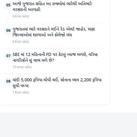
આજે ગુજરાત સહિત આ રાજ્યોમાં ભારેથી અતિભારે
05
વરસાદની આગાહી
6 દિવસ પહેલા
ગુજરાતમાં ભારે વરસાદને લઈને રેડ એલર્ટ જાહેર, ઘણા
06
જિલ્લાઓમાં શાળાઓ અને કોલેજો બંધ
6 દિવસ પહેલા
SBI માં 12 મહિનાની FD પર કેટલું વ્યાજ મળશે, વરિષ્ઠ
07
નાગરિકોને શું લાભ મળે છે?
19 કલાક પહેલા
ચાંદી 5,000 રૂપિયા મોંઘી થઈ, સોનાના ભાવ 2,200 રૂપિયા
08
સુધી વધ્યા
1 દિવસ પહેલા