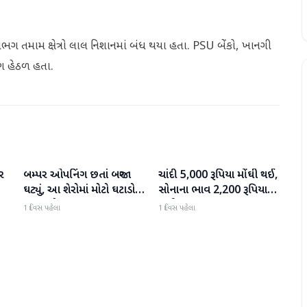
લગભગ તમામ ક્ષેત્રો લાલ નિશાનમાં બંધ થયા હતા. PSU બેંકો, ખાનગી
બાણ હેઠળ હતા.
ર
બમ્પર ઓપનિંગ છતાં બજાર
ચાંદી 5,000 રૂપિયા મોંઘી થઈ,
બિઝનેસ
બિઝનેસ
ઘટ્યું, આ શેરોમાં મોટો ઘટાડો
સોનાના ભાવ 2,200 રૂપિયા
જોવા મળ્યો
સુધી વધ્યા
1 દિવસ પહેલા
1 દિવસ પહેલા