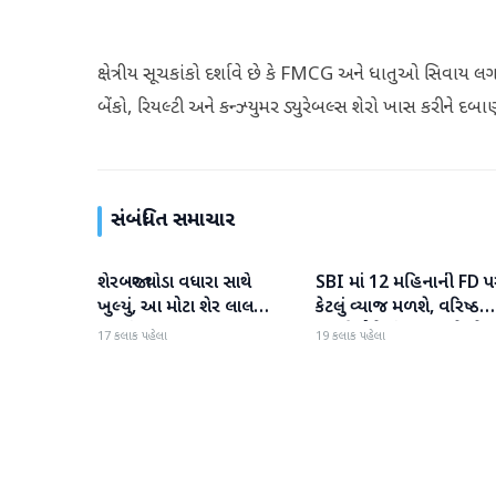
ક્ષેત્રીય સૂચકાંકો દર્શાવે છે કે FMCG અને ધાતુઓ સિવાય 
બેંકો, રિયલ્ટી અને કન્ઝ્યુમર ડ્યુરેબલ્સ શેરો ખાસ કરીને દ
સંબંધિત સમાચાર
શેરબજાર થોડા વધારા સાથે
SBI માં 12 મહિનાની FD પ
બિઝનેસ
બિઝનેસ
ખુલ્યું, આ મોટા શેર લાલ
કેટલું વ્યાજ મળશે, વરિષ્ઠ
રંગમાં ખુલ્યા
નાગરિકોને શું લાભ મળે છે?
17 કલાક પહેલા
19 કલાક પહેલા