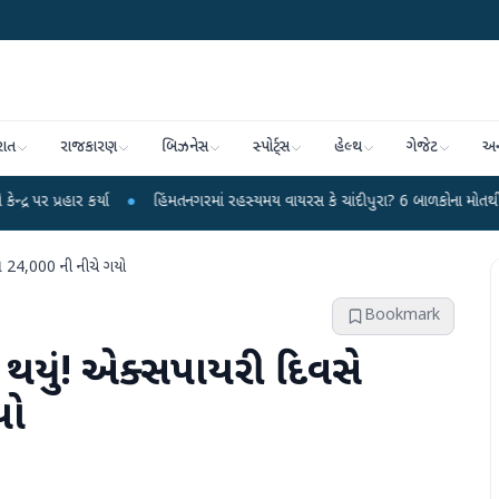
રાત
રાજકારણ
બિઝનેસ
સ્પોર્ટ્સ
હેલ્થ
ગેજેટ
અન
યા
●
હિંમતનગરમાં રહસ્યમય વાયરસ કે ચાંદીપુરા? 6 બાળકોના મોતથી ફફડાટ
●
હ
ટી 24,000 ની નીચે ગયો
Bookmark
 થયું! એક્સપાયરી દિવસે
યો