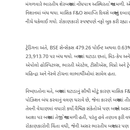
મંગળવારે ભારતીય શેરબજારમાં નોંધપાત્ર અસ્થિરતા જોવા મળી. 
નિશાનમાં બંધ થયા. માસિક F&O સમાપ્તિ દિવસે બજારનું દબાણ વ
નીચે ધકેલાઈ ગયો. રોકાણકારો સ્પષ્ટપણે નફો બુક કરી રહ્યા
ટ્રેડિંગના અંતે, BSE સેન્સેક્સ 479.26 પોઈન્ટ અથવા 0.
23,913.70 પર બંધ થયો. બજારમાં ઘટાડા છતાં, મિડ-કેપ અને સ્
એપોલો હોસ્પિટલ્સ, ભારતી એરટેલ, ટીસીએસ, વિપ્રો અને ટ્રે
મહિન્દ્રા અને નેસ્લે ટોચના લાભાર્થીઓમાં સામેલ હતા.
નિષ્ણાતોના મતે, બજારમાં ઘટાડાનું સૌથી મોટું કારણ માસિક F&
પોઝિશન બંધ કરવાનું વલણ ધરાવે છે, જેના કારણે બજારમાં ત
તેમની વેચાણમાં વધારો કર્યો.વૈશ્વિક સંકેતોએ પણ બજારને અસ
આશા પર બજારમાં તેજી જોવા મળી હતી, પરંતુ હવે તણાવ ફરી વ
રોકાણકારોની ચિંતા વધી, જેની અસર ભારતીય બજાર પર પણ 