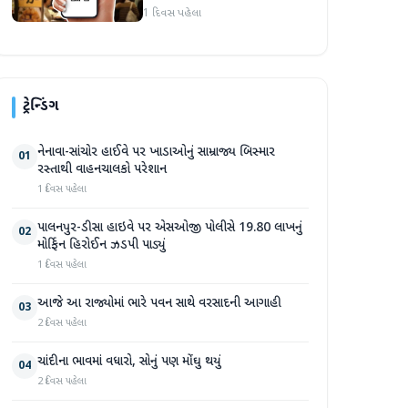
1 દિવસ પહેલા
ટ્રેન્ડિંગ
નેનાવા-સાંચોર હાઈવે પર ખાડાઓનું સામ્રાજ્ય બિસ્માર
01
રસ્તાથી વાહનચાલકો પરેશાન
1 દિવસ પહેલા
પાલનપુર-ડીસા હાઇવે પર એસઓજી પોલીસે 19.80 લાખનું
02
મોર્ફિન હિરોઈન ઝડપી પાડ્યું
1 દિવસ પહેલા
આજે આ રાજ્યોમાં ભારે પવન સાથે વરસાદની આગાહી
03
2 દિવસ પહેલા
ચાંદીના ભાવમાં વધારો, સોનું પણ મોંઘુ થયું
04
2 દિવસ પહેલા