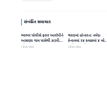
સંબંધિત સમાચાર
ભાભર પોલીસે ફરાર આરોપીને
થરાદમાં હોનારત: નર્મદા
વાવ-થરાદ
વાવ-થરાદ
અસાણા ગામ પાસેથી ઝડપી
કેનાલમાં ૨૪ કલાકમાં ૪ લોક
પાડ્યો
ડૂબી જતાં મોત, પંથકમાં
1 દિવસ પહેલા
2 દિવસ પહેલા
ગમગીની