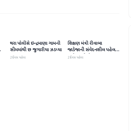
થરા પોલીસે ઇન્દ્રમાણા ગામની
શિક્ષણ મંત્રી રીવાબા
વાવ-થરાદ
વાવ-થરાદ
ો
સીમમાંથી છ જુગારીયા ઝડપ્યા
જાડેજાની સંવેદનશીલ પહેલ:
સુઈગામની ડ્રોપ-આઉટ
2 દિવસ પહેલા
2 દિવસ પહેલા
દીકરીને ધોરણ-૯માં પ્રવેશ
અપાવ્યો