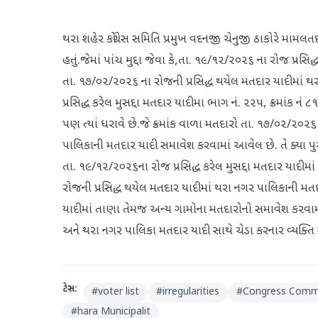
થરા શહેર કોંગ્રેસ સમિતિ પ્રમુખ વદનજી ચેનુજી ઠાકોરે મા
હતું.જેમાં પાંચ મુદ્દા જેવા કે,તા. ૧૯/૧૨/૨૦૨૬ ના રોજ પ્રસિદ્
તા. ૧૭/૦૨/૨૦૨૬ ના રોજની પ્રસિદ્ધ થયેલ મતદાર યાદીમાં 
પ્રસિદ્ધ કરેલ મુસદ્દા મતદાર યાદીમા ભાગ નં. ૨૨૫, ક્રમાંક 
પણ ત્યાં ધરાવે છે.જે ક્રમાંક વાળા મતદારો તા. ૧૭/૦૨/૨૦૨૬
પાલિકાની મતદાર યાદી સમાવેશ કરવામાં આવેલ છે. તે ક્યા પ
તા. ૧૯/૧૨/૨૦૨૬ના રોજ પ્રસિદ્ધ કરેલ મુસદ્દા મતદાર યાદી
રોજની પ્રસિદ્ધ થયેલ મતદાર યાદીમાં થરા નગર પાલિકાની 
યાદીમાં તાણા તેમજ અન્ય ગામોના મતદારોનો સમાવેશ કરવામા
અને થરા નગર પાલિકા મતદાર યાદી સાથે ચેડા કરનાર વ્યક્તિ
ટેગ્સ:
#
voter list
#
irregularities
#
Congress Comm
#
hara Municipalit