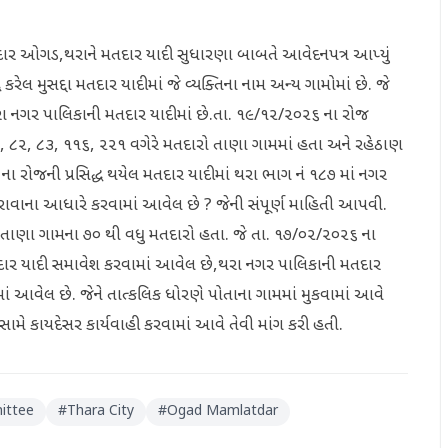
મલતદાર ઓગડ,થરાને મતદાર યાદી સુધારણા બાબતે આવેદનપત્ર આપ્યું
ધ કરેલ મુસદ્દા મતદાર યાદીમાં જે વ્યક્તિના નામ અન્ય ગામોમાં છે. જે
થરા નગર પાલિકાની મતદાર યાદીમાં છે.તા. ૧૯/૧૨/૨૦૨૬ ના રોજ
નં ૮૧, ૮૨, ૮૩, ૧૧૬, ૨૨૧ વગેરે મતદારો તાણા ગામમાં હતા અને રહેઠાણ
 ના રોજની પ્રસિદ્ધ થયેલ મતદાર યાદીમાં થરા ભાગ નં ૧૮૭ માં નગર
ુરાવાના આધારે કરવામાં આવેલ છે ? જેની સંપૂર્ણ માહિતી આપવી.
માં તાણા ગામના ૭૦ થી વધુ મતદારો હતા. જે તા. ૧૭/૦૨/૨૦૨૬ ના
મતદાર યાદી સમાવેશ કરવામાં આવેલ છે,થરા નગર પાલિકાની મતદાર
ં આવેલ છે. જેને તાત્કલિક ધોરણે પોતાના ગામમાં મુકવામાં આવે
 સામે કાયદેસર કાર્યવાહી કરવામાં આવે તેવી માંગ કરી હતી.
ittee
#
Thara City
#
Ogad Mamlatdar