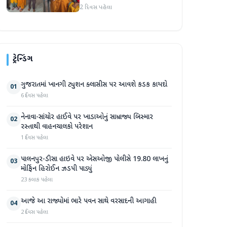
ડ્રોપ-આઉટ દીકરીને ધોરણ-૯માં
2 દિવસ પહેલા
પ્રવેશ અપાવ્યો
ટ્રેન્ડિંગ
ગુજરાતમાં ખાનગી ટ્યુશન ક્લાસીસ પર આવશે કડક કાયદો
01
6 દિવસ પહેલા
નેનાવા-સાંચોર હાઈવે પર ખાડાઓનું સામ્રાજ્ય બિસ્માર
02
રસ્તાથી વાહનચાલકો પરેશાન
1 દિવસ પહેલા
પાલનપુર-ડીસા હાઇવે પર એસઓજી પોલીસે 19.80 લાખનું
03
મોર્ફિન હિરોઈન ઝડપી પાડ્યું
23 કલાક પહેલા
આજે આ રાજ્યોમાં ભારે પવન સાથે વરસાદની આગાહી
04
2 દિવસ પહેલા