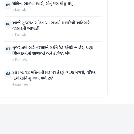
ચાંદીના ભાવમાં વધારો, સોનું પણ મોંઘુ થયું
05
2 દિવસ પહેલા
આજે ગુજરાત સહિત આ રાજ્યોમાં ભારેથી અતિભારે
06
વરસાદની આગાહી
6 દિવસ પહેલા
ગુજરાતમાં ભારે વરસાદને લઈને રેડ એલર્ટ જાહેર, ઘણા
07
જિલ્લાઓમાં શાળાઓ અને કોલેજો બંધ
6 દિવસ પહેલા
SBI માં 12 મહિનાની FD પર કેટલું વ્યાજ મળશે, વરિષ્ઠ
08
નાગરિકોને શું લાભ મળે છે?
6 કલાક પહેલા