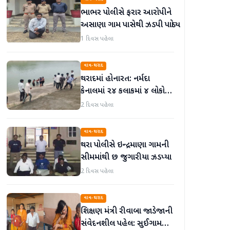
ભાભર પોલીસે ફરાર આરોપીને
અસાણા ગામ પાસેથી ઝડપી પાડ્યો
1 દિવસ પહેલા
વાવ-થરાદ
થરાદમાં હોનારત: નર્મદા
કેનાલમાં ૨૪ કલાકમાં ૪ લોકો
ડૂબી જતાં મોત, પંથકમાં
2 દિવસ પહેલા
ગમગીની
વાવ-થરાદ
થરા પોલીસે ઇન્દ્રમાણા ગામની
સીમમાંથી છ જુગારીયા ઝડપ્યા
2 દિવસ પહેલા
વાવ-થરાદ
શિક્ષણ મંત્રી રીવાબા જાડેજાની
સંવેદનશીલ પહેલ: સુઈગામની