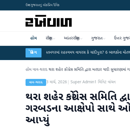
ઉત્તર ગુજરાતનું લોકપ્રિય દૈનિક
હોમ
રાષ્ટ્રીય
આંતરરાષ્ટ્રીય
ગુજરાત
ઉત્તર ગુજ
્યા
●
હિંમતનગરમાં રહસ્યમય વાયરસ કે ચાંદીપુરા? 6 બાળકોના મોતથી ફફડાટ
બ્રેકિંગ
●
હ
હોમ
/
વાવ-થરાદ
/
થરા શહેર કોંગ્રેસ સમિતિ દ્વારા મતદાર યાદી સુધારણામા
3 માર્ચ, 2026
|
Super Admin
1
મિનિટ વાંચન
વાવ-થરાદ
થરા શહેર કોંગ્રેસ સમિતિ દ
ગરબડના આક્ષેપો સાથે ઓ
આપ્યું