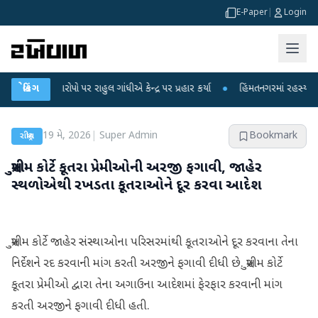
E-Paper
|
Login
આરોપો પર રાહુલ ગાંધીએ કેન્દ્ર પર પ્રહાર કર્યા
બ્રેકિંગ
●
હિંમતનગરમાં રહસ્યમય વાયરસ કે 
19 મે, 2026
|
Super Admin
Bookmark
રાષ્ટ્રીય
સુપ્રીમ કોર્ટે કૂતરા પ્રેમીઓની અરજી ફગાવી, જાહેર
સ્થળોએથી રખડતા કૂતરાઓને દૂર કરવા આદેશ
સુપ્રીમ કોર્ટે જાહેર સંસ્થાઓના પરિસરમાંથી કૂતરાઓને દૂર કરવાના તેના
નિર્દેશને રદ કરવાની માંગ કરતી અરજીને ફગાવી દીધી છે. સુપ્રીમ કોર્ટે
કૂતરા પ્રેમીઓ દ્વારા તેના અગાઉના આદેશમાં ફેરફાર કરવાની માંગ
કરતી અરજીને ફગાવી દીધી હતી.