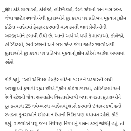
સુપ્રીમ કોર્ટે શાળાઓ, કોલેજો, હોસ્પિટલો, રેલ્વે સ્ટેશનો અને બસ સ્ટેન્ડ
જેવા જાહેર સ્થળોએથી કૂતરાઓને દૂર કરવા પર પ્રતિબંધ મૂકવાના સુપ્રીમ
કોર્ટના આદેશમાં ફેરફાર કરવાની માંગ કરતી શ્વાન પ્રેમીઓની
અરજીઓને ફગાવી દીધી છે. આનો અર્થ એ થયો કે શાળાઓ, કોલેજો,
હોસ્પિટલો, રેલ્વે સ્ટેશનો અને બસ સ્ટેન્ડ જેવા જાહેર સ્થળોએથી
કૂતરાઓને દૂર કરવા પર પ્રતિબંધ મૂકવાનો સુપ્રીમ કોર્ટનો આદેશ અમલમાં
રહેશે.
કોર્ટે કહ્યું, "અમે એનિમલ વેલફેર બોર્ડના SOP ને પડકારતી બધી
અરજીઓ ફગાવી રહ્યા છીએ." સુપ્રીમ કોર્ટે શાળાઓ, હોસ્પિટલો અને
રેલ્વે સ્ટેશનો જેવા સંસ્થાકીય વિસ્તારોમાંથી બધા રખડતા કૂતરાઓને
દૂર કરવાના 25 નવેમ્બરના આદેશમાં સુધારો કરવાનો ઇનકાર કર્યો હતો.
રખડતા કૂતરાઓને છોડવા ન દેવાનો નિર્દેશ પણ યથાવત રહેશે. કોર્ટે
કહ્યું, રાજ્યોએ પશુ જન્મ નિયંત્રણ નિયમોનું પાલન કરવું જોઈતું હતું. તો