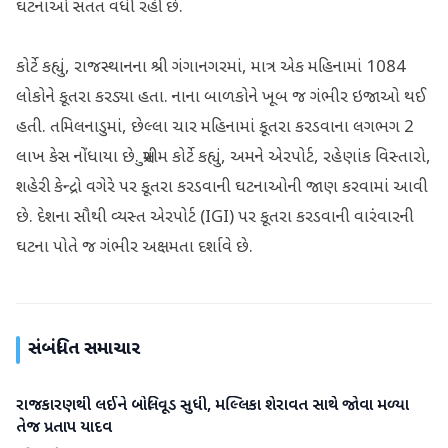
ઘટનાઓ સતત વધી રહી છે.
કોર્ટે કહ્યું, રાજસ્થાનના શ્રી ગંગાનગરમાં, માત્ર એક મહિનામાં 1084
લોકોને કૂતરા કરડ્યા હતા. નાના બાળકોને ખૂબ જ ગંભીર ઇજાઓ થઈ
હતી. તમિલનાડુમાં, છેલ્લા ચાર મહિનામાં કૂતરા કરડવાના લગભગ 2
લાખ કેસ નોંધાયા છે. સુપ્રીમ કોર્ટે કહ્યું, અમને એરપોર્ટ, રહેણાંક વિસ્તારો,
શહેરી કેન્દ્રો વગેરે પર કૂતરા કરડવાની ઘટનાઓની જાણ કરવામાં આવી
છે. દેશના સૌથી વ્યસ્ત એરપોર્ટ (IGI) પર કૂતરા કરડવાની વારંવારની
ઘટના પોતે જ ગંભીર અક્ષમતા દર્શાવે છે.
સંબંધિત સમાચાર
રાજકારણથી લઈને બોલિવૂડ સુધી, મલ્લિકા શેરાવત સાથે જોવા મળ્યા
રાષ્ટ્રીય
તેજ પ્રતાપ યાદવ