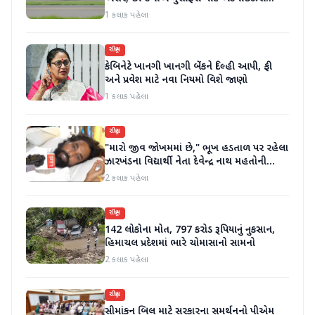
જાહેર કરી
1 કલાક પહેલા
રાષ્ટ્રીય
કેબિનેટે ખાનગી ખાનગી બેંકને દિલ્હી આપી, ફી
અને પ્રવેશ માટે નવા નિયમો વિશે જાણો
1 કલાક પહેલા
રાષ્ટ્રીય
"મારો જીવ જોખમમાં છે," ભૂખ હડતાળ પર રહેલા
ઝારખંડના વિદ્યાર્થી નેતા દેવેન્દ્ર નાથ મહતોની
તબિયત ખરાબ
2 કલાક પહેલા
રાષ્ટ્રીય
142 લોકોના મોત, 797 કરોડ રૂપિયાનું નુકસાન,
હિમાચલ પ્રદેશમાં ભારે ચોમાસાનો સામનો
2 કલાક પહેલા
રાષ્ટ્રીય
સીમાંકન બિલ માટે સરકારના સમર્થનનો પીએમ