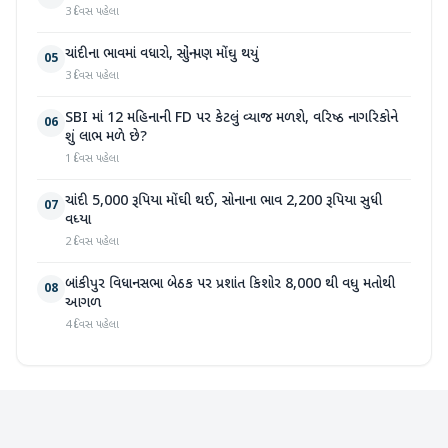
3 દિવસ પહેલા
ચાંદીના ભાવમાં વધારો, સોનું પણ મોંઘુ થયું
05
3 દિવસ પહેલા
SBI માં 12 મહિનાની FD પર કેટલું વ્યાજ મળશે, વરિષ્ઠ નાગરિકોને
06
શું લાભ મળે છે?
1 દિવસ પહેલા
ચાંદી 5,000 રૂપિયા મોંઘી થઈ, સોનાના ભાવ 2,200 રૂપિયા સુધી
07
વધ્યા
2 દિવસ પહેલા
બાંકીપુર વિધાનસભા બેઠક પર પ્રશાંત કિશોર 8,000 થી વધુ મતોથી
08
આગળ
4 દિવસ પહેલા