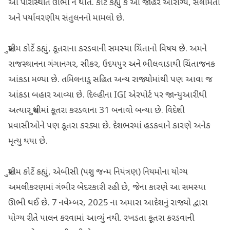
આ પરિસ્થિતિ ઊભી ન થાત. કોર્ટે કહ્યું કે આ જાહેર આરોગ્ય, સલામતી
અને પર્યાવરણીય સંતુલનનો મામલો છે.
સુપ્રીમ કોર્ટે કહ્યું, કૂતરાના કરડવાની સમસ્યા ચિંતાનો વિષય છે. અમને
રાજસ્થાનના ગંગાનગર, સીકર, ઉદયપુર અને ભીલવાડાથી ચિંતાજનક
આંકડા મળ્યા છે. તમિલનાડુ સહિત અન્ય રાજ્યોમાંથી પણ આવા જ
આંકડા બહાર આવ્યા છે. દિલ્હીના IGI એરપોર્ટ પર જાન્યુઆરીથી
અત્યાર સુધીમાં કૂતરા કરડવાના 31 બનાવો બન્યા છે. વિદેશી
પ્રવાસીઓને પણ કૂતરા કરડ્યા છે. દેશભરમાં હડકવાને કારણે અનેક
મૃત્યુ થયા છે.
સુપ્રીમ કોર્ટે કહ્યું, એબીસી (પશુ જન્મ નિયંત્રણ) નિયમોના યોગ્ય
અમલીકરણમાં ગંભીર બેદરકારી રહી છે, જેના કારણે આ સમસ્યા
ઊભી થઈ છે. 7 નવેમ્બર, 2025 ના અમારા આદેશનું રાજ્યો દ્વારા
યોગ્ય રીતે પાલન કરવામાં આવ્યું નથી. રખડતા કૂતરા કરડવાની