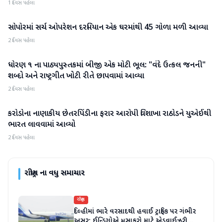
1 દિવસ પહેલા
સોપોરમાં સર્ચ ઓપરેશન દરમિયાન એક ઘરમાંથી 45 ગોળા મળી આવ્યા
રાષ્ટ્રીય
2 દિવસ પહેલા
ધોરણ ૧ ના પાઠ્યપુસ્તકમાં બીજી એક મોટી ભૂલ: "વંદે ઉત્કલ જનની"
રાષ્ટ્રીય
શબ્દો અને રાષ્ટ્રગીત ખોટી રીતે છાપવામાં આવ્યા
2 દિવસ પહેલા
કરોડોના નાણાકીય છેતરપિંડીના ફરાર આરોપી વિશાખા રાઠોડને યુએઈથી
રાષ્ટ્રીય
ભારત લાવવામાં આવ્યો
2 દિવસ પહેલા
રાષ્ટ્રીય
ના વધુ સમાચાર
રાષ્ટ્રીય
દિલ્હીમાં ભારે વરસાદથી હવાઈ ટ્રાફિક પર ગંભીર
અસર; ઈન્ડિગોએ મુસાફરો માટે એડવાઈઝરી