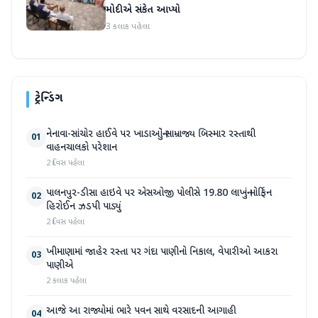
મોદીએ સંકેત આપ્યો
3 કલાક પહેલા
ટ્રેન્ડિંગ
નેનાવા-સાંચોર હાઈવે પર ખાડાઓનું સામ્રાજ્ય બિસ્માર રસ્તાથી
01
વાહનચાલકો પરેશાન
2 દિવસ પહેલા
પાલનપુર-ડીસા હાઇવે પર એસઓજી પોલીસે 19.80 લાખનું મોર્ફિન
02
હિરોઈન ઝડપી પાડ્યું
2 દિવસ પહેલા
ખીમાણામાં જાહેર રસ્તા પર ગંદા પાણીનો નિકાલ, વેપારીઓ આકરા
03
પાણીએ
2 કલાક પહેલા
આજે આ રાજ્યોમાં ભારે પવન સાથે વરસાદની આગાહી
04