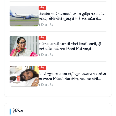
રાષ્ટ્રીય
દિલ્હીમાં ભારે વરસાદથી હવાઈ ટ્રાફિક પર ગંભીર
અસર; ઈન્ડિગોએ મુસાફરો માટે એડવાઈઝરી
જાહેર કરી
1 દિવસ પહેલા
રાષ્ટ્રીય
કેબિનેટે ખાનગી ખાનગી બેંકને દિલ્હી આપી, ફી
અને પ્રવેશ માટે નવા નિયમો વિશે જાણો
1 દિવસ પહેલા
રાષ્ટ્રીય
"મારો જીવ જોખમમાં છે," ભૂખ હડતાળ પર રહેલા
ઝારખંડના વિદ્યાર્થી નેતા દેવેન્દ્ર નાથ મહતોની
તબિયત ખરાબ
1 દિવસ પહેલા
ટ્રેન્ડિંગ