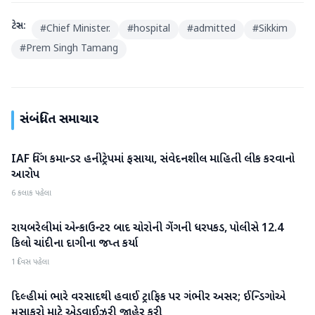
ટેગ્સ:
#
Chief Minister.
#
hospital
#
admitted
#
Sikkim
#
Prem Singh Tamang
સંબંધિત સમાચાર
IAF વિંગ કમાન્ડર હનીટ્રેપમાં ફસાયા, સંવેદનશીલ માહિતી લીક કરવાનો
રાષ્ટ્રીય
આરોપ
6 કલાક પહેલા
રાયબરેલીમાં એન્કાઉન્ટર બાદ ચોરોની ગેંગની ધરપકડ, પોલીસે 12.4
રાષ્ટ્રીય
કિલો ચાંદીના દાગીના જપ્ત કર્યા
1 દિવસ પહેલા
દિલ્હીમાં ભારે વરસાદથી હવાઈ ટ્રાફિક પર ગંભીર અસર; ઈન્ડિગોએ
રાષ્ટ્રીય
મુસાફરો માટે એડવાઈઝરી જાહેર કરી