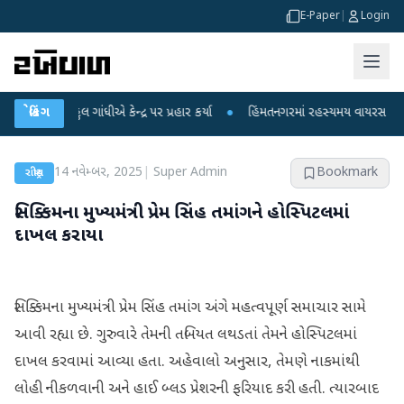
E-Paper
|
Login
ાહુલ ગાંધીએ કેન્દ્ર પર પ્રહાર કર્યા
બ્રેકિંગ
●
હિંમતનગરમાં રહસ્યમય વાયરસ કે ચાંદીપુરા
14 નવેમ્બર, 2025
|
Super Admin
Bookmark
રાષ્ટ્રીય
સિક્કિમના મુખ્યમંત્રી પ્રેમ સિંહ તમાંગને હોસ્પિટલમાં
દાખલ કરાયા
સિક્કિમના મુખ્યમંત્રી પ્રેમ સિંહ તમાંગ અંગે મહત્વપૂર્ણ સમાચાર સામે
આવી રહ્યા છે. ગુરુવારે તેમની તબિયત લથડતાં તેમને હોસ્પિટલમાં
દાખલ કરવામાં આવ્યા હતા. અહેવાલો અનુસાર, તેમણે નાકમાંથી
લોહી નીકળવાની અને હાઈ બ્લડ પ્રેશરની ફરિયાદ કરી હતી. ત્યારબાદ