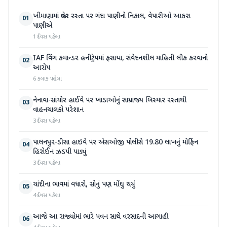
ખીમાણામાં જાહેર રસ્તા પર ગંદા પાણીનો નિકાલ, વેપારીઓ આકરા
01
પાણીએ
1 દિવસ પહેલા
IAF વિંગ કમાન્ડર હનીટ્રેપમાં ફસાયા, સંવેદનશીલ માહિતી લીક કરવાનો
02
આરોપ
6 કલાક પહેલા
નેનાવા-સાંચોર હાઈવે પર ખાડાઓનું સામ્રાજ્ય બિસ્માર રસ્તાથી
03
વાહનચાલકો પરેશાન
3 દિવસ પહેલા
પાલનપુર-ડીસા હાઇવે પર એસઓજી પોલીસે 19.80 લાખનું મોર્ફિન
04
હિરોઈન ઝડપી પાડ્યું
3 દિવસ પહેલા
ચાંદીના ભાવમાં વધારો, સોનું પણ મોંઘુ થયું
05
4 દિવસ પહેલા
આજે આ રાજ્યોમાં ભારે પવન સાથે વરસાદની આગાહી
06