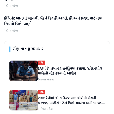
1 દિવસ પહેલા
કેબિનેટે ખાનગી ખાનગી બેંકને દિલ્હી આપી, ફી અને પ્રવેશ માટે નવા
રાષ્ટ્રીય
નિયમો વિશે જાણો
1 દિવસ પહેલા
રાષ્ટ્રીય
ના વધુ સમાચાર
રાષ્ટ્રીય
IAF વિંગ કમાન્ડર હનીટ્રેપમાં ફસાયા, સંવેદનશીલ
માહિતી લીક કરવાનો આરોપ
6 કલાક પહેલા
રાષ્ટ્રીય
રાયબરેલીમાં એન્કાઉન્ટર બાદ ચોરોની ગેંગની
ધરપકડ, પોલીસે 12.4 કિલો ચાંદીના દાગીના જપ્ત
કર્યા
1 દિવસ પહેલા