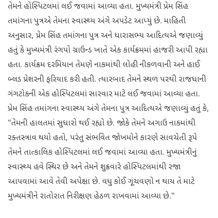
તેમને હોસ્પિટલમાં લઈ જવામાં આવ્યા હતા. મુખ્યમંત્રી પ્રેમ સિંહ
તમાંગના પુત્રએ તેમના સ્વાસ્થ્ય અંગે અપડેટ આપ્યું છે. માહિતી
અનુસાર, પ્રેમ સિંહ તમાંગના પુત્ર અને ધારાસભ્ય આદિત્યએ જણાવ્યું
હતું કે મુખ્યમંત્રી રંગપો ગ્રાઉન્ડ ખાતે એક કાર્યક્રમમાં હાજરી આપી રહ્યા
હતા. કાર્યક્રમ દરમિયાન તેમણે નાકમાંથી લોહી નીકળવાની અને હાઈ
બ્લડ પ્રેશરની ફરિયાદ કરી હતી. ત્યારબાદ તેમને સ્થળ પરથી રાજધાની
ગંગટોકની એક હોસ્પિટલમાં સારવાર માટે લઈ જવામાં આવ્યા હતા.
પ્રેમ સિંહ તમાંગના સ્વાસ્થ્ય અંગે તેમના પુત્ર આદિત્યએ જણાવ્યું હતું કે,
"તેમની હાલતમાં સુધારો થઈ રહ્યો છે. જોકે તેમને અગાઉ નાકમાંથી
રક્તસ્ત્રાવ થયો હતો, પરંતુ સંભવિત જોખમોને કારણે સાવચેતી રૂપે
તેમને તાત્કાલિક હોસ્પિટલમાં લઈ જવામાં આવ્યા હતા. મુખ્યમંત્રીનું
સ્વાસ્થ્ય હવે સ્થિર છે અને તેમને શુક્રવારે હોસ્પિટલમાંથી રજા
આપવામાં આવે તેવી અપેક્ષા છે. વધુ કોઈ ગૂંચવણો ન થાય તે માટે
મુખ્યમંત્રીને રાતોરાત નિરીક્ષણ હેઠળ રાખવામાં આવ્યા છે."