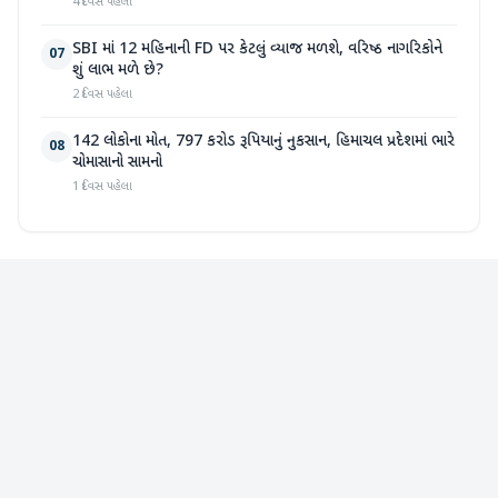
4 દિવસ પહેલા
SBI માં 12 મહિનાની FD પર કેટલું વ્યાજ મળશે, વરિષ્ઠ નાગરિકોને
07
શું લાભ મળે છે?
2 દિવસ પહેલા
142 લોકોના મોત, 797 કરોડ રૂપિયાનું નુકસાન, હિમાચલ પ્રદેશમાં ભારે
08
ચોમાસાનો સામનો
1 દિવસ પહેલા