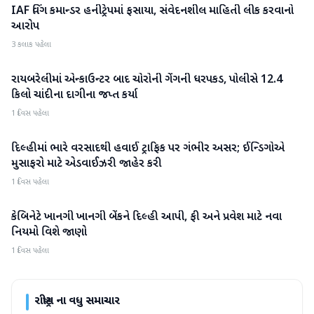
IAF વિંગ કમાન્ડર હનીટ્રેપમાં ફસાયા, સંવેદનશીલ માહિતી લીક કરવાનો
રાષ્ટ્રીય
આરોપ
3 કલાક પહેલા
રાયબરેલીમાં એન્કાઉન્ટર બાદ ચોરોની ગેંગની ધરપકડ, પોલીસે 12.4
રાષ્ટ્રીય
કિલો ચાંદીના દાગીના જપ્ત કર્યા
1 દિવસ પહેલા
દિલ્હીમાં ભારે વરસાદથી હવાઈ ટ્રાફિક પર ગંભીર અસર; ઈન્ડિગોએ
રાષ્ટ્રીય
મુસાફરો માટે એડવાઈઝરી જાહેર કરી
1 દિવસ પહેલા
કેબિનેટે ખાનગી ખાનગી બેંકને દિલ્હી આપી, ફી અને પ્રવેશ માટે નવા
રાષ્ટ્રીય
નિયમો વિશે જાણો
1 દિવસ પહેલા
રાષ્ટ્રીય
ના વધુ સમાચાર