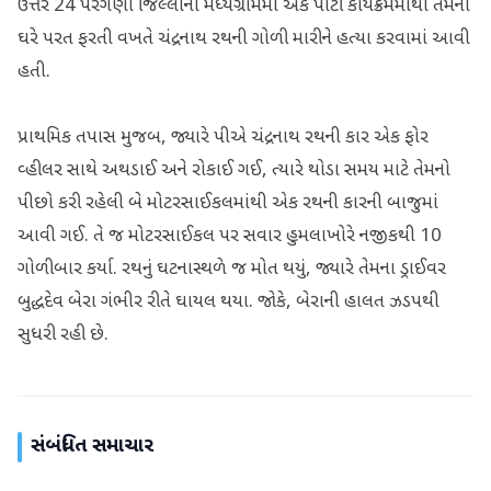
ઉત્તર 24 પરગણા જિલ્લાના મધ્યગ્રામમાં એક પાર્ટી કાર્યક્રમમાંથી તેમના
ઘરે પરત ફરતી વખતે ચંદ્રનાથ રથની ગોળી મારીને હત્યા કરવામાં આવી
હતી.
પ્રાથમિક તપાસ મુજબ, જ્યારે પીએ ચંદ્રનાથ રથની કાર એક ફોર
વ્હીલર સાથે અથડાઈ અને રોકાઈ ગઈ, ત્યારે થોડા સમય માટે તેમનો
પીછો કરી રહેલી બે મોટરસાઈકલમાંથી એક રથની કારની બાજુમાં
આવી ગઈ. તે જ મોટરસાઈકલ પર સવાર હુમલાખોરે નજીકથી 10
ગોળીબાર કર્યા. રથનું ઘટનાસ્થળે જ મોત થયું, જ્યારે તેમના ડ્રાઈવર
બુદ્ધદેવ બેરા ગંભીર રીતે ઘાયલ થયા. જોકે, બેરાની હાલત ઝડપથી
સુધરી રહી છે.
સંબંધિત સમાચાર