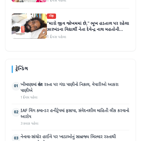
1 દિવસ પહેલા
રાષ્ટ્રીય
"મારો જીવ જોખમમાં છે," ભૂખ હડતાળ પર રહેલા
ઝારખંડના વિદ્યાર્થી નેતા દેવેન્દ્ર નાથ મહતોની
તબિયત ખરાબ
1 દિવસ પહેલા
ટ્રેન્ડિંગ
ખીમાણામાં જાહેર રસ્તા પર ગંદા પાણીનો નિકાલ, વેપારીઓ આકરા
01
પાણીએ
1 દિવસ પહેલા
IAF વિંગ કમાન્ડર હનીટ્રેપમાં ફસાયા, સંવેદનશીલ માહિતી લીક કરવાનો
02
આરોપ
3 કલાક પહેલા
નેનાવા-સાંચોર હાઈવે પર ખાડાઓનું સામ્રાજ્ય બિસ્માર રસ્તાથી
03