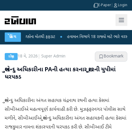
E-Paper
|
Login
રા? 6 બાળકોના મોતથી ફફડાટ
બ્રેકિંગ
●
હવામાન વિભાગે 18 રાજ્યો માટે ભારે વરસાદની ચેતવણ
18 મે, 2026
|
Super Admin
Bookmark
રાષ્ટ્રીય
શુભેન્દુ અધિકારીના PAની હત્યા કરનાર શૂટરની યુપીમાં
ધરપકડ
શુભેન્દુ અધિકારીના અંગત સહાયક ચંદ્રનાથ રથની હત્યા કેસમાં
સીબીઆઈએ મહત્વપૂર્ણ કાર્યવાહી કરી છે. મુઝફ્ફરનગર પોલીસ સાથે
મળીને, સીબીઆઈએ શુભેન્દુ અધિકારીના અંગત સહાયકની હત્યા કેસમાં
રાજકુમાર નામના શંકાસ્પદની ધરપકડ કરી છે. સીબીઆઈ ટીમે