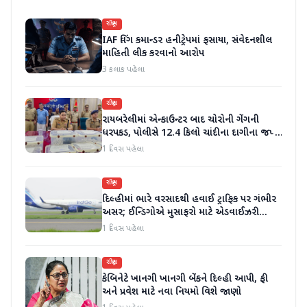
રાષ્ટ્રીય
IAF વિંગ કમાન્ડર હનીટ્રેપમાં ફસાયા, સંવેદનશીલ
માહિતી લીક કરવાનો આરોપ
3 કલાક પહેલા
રાષ્ટ્રીય
રાયબરેલીમાં એન્કાઉન્ટર બાદ ચોરોની ગેંગની
ધરપકડ, પોલીસે 12.4 કિલો ચાંદીના દાગીના જપ્ત
કર્યા
1 દિવસ પહેલા
રાષ્ટ્રીય
દિલ્હીમાં ભારે વરસાદથી હવાઈ ટ્રાફિક પર ગંભીર
અસર; ઈન્ડિગોએ મુસાફરો માટે એડવાઈઝરી
જાહેર કરી
1 દિવસ પહેલા
રાષ્ટ્રીય
કેબિનેટે ખાનગી ખાનગી બેંકને દિલ્હી આપી, ફી
અને પ્રવેશ માટે નવા નિયમો વિશે જાણો