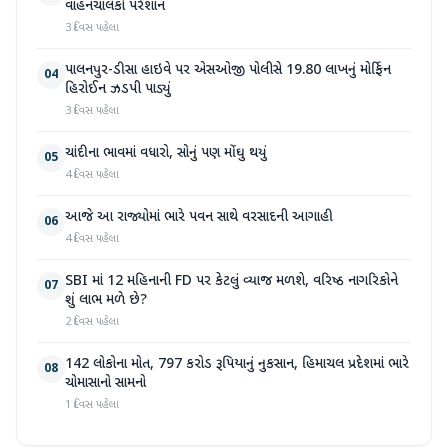
વાહનચાલકો પરેશાન
3 દિવસ પહેલા
પાલનપુર-ડીસા હાઇવે પર એસઓજી પોલીસે 19.80 લાખનું મોર્ફિન
04
હિરોઈન ઝડપી પાડ્યું
3 દિવસ પહેલા
ચાંદીના ભાવમાં વધારો, સોનું પણ મોંઘુ થયું
05
4 દિવસ પહેલા
આજે આ રાજ્યોમાં ભારે પવન સાથે વરસાદની આગાહી
06
4 દિવસ પહેલા
SBI માં 12 મહિનાની FD પર કેટલું વ્યાજ મળશે, વરિષ્ઠ નાગરિકોને
07
શું લાભ મળે છે?
2 દિવસ પહેલા
142 લોકોના મોત, 797 કરોડ રૂપિયાનું નુકસાન, હિમાચલ પ્રદેશમાં ભારે
08
ચોમાસાનો સામનો
1 દિવસ પહેલા