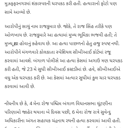
મુઝફ્ફરનગરમાં શંકાસ્પદની ધરપકડ કરી હતી. હત્યારાનો ફોટો પણ
સામે આવ્યો છે.
આરોપીનું સાચું નામ રાજકુમાર છે. જોકે, તે રાજ સિંહ તરીકે પણ
ઓળખાય છે. રાજકુમારે આ હત્યામાં મુખ્ય ભૂમિકા ભજવી હતી; તે
મુખ્ય શૂટર હોવાનું કહેવાય છે. આ હત્યા પાછળનો હેતુ હજુ સ્પષ્ટ નથી.
આરોપીને મંગળવારે કોલકાતા સ્પેશિયલ સીબીઆઈ કોર્ટમાં રજૂ
કરવામાં આવશે. બંગાળ પોલીસે આ હત્યા કેસમાં અગાઉ ત્રણ ધરપકડ
કરી હતી, જે 23 મે સુધી સીબીઆઈ કસ્ટડીમાં છે. હવે, સીબીઆઈએ
વધુ એક ધરપકડ કરી છે. આ કેસમાં અત્યાર સુધીમાં કુલ ચાર ધરપકડ
કરવામાં આવી છે.
નોંધનીય છે કે, 4 મેના રોજ પશ્ચિમ બંગાળ વિધાનસભા ચૂંટણીના
પરિણામો જાહેર થયાના બે દિવસ પછી, 6 મેના રોજ રાત્રે સુવેન્દુ
અધિકારીના અંગત સહાયક ચંદ્રનાથ રથની હત્યા કરવામાં આવી હતી.