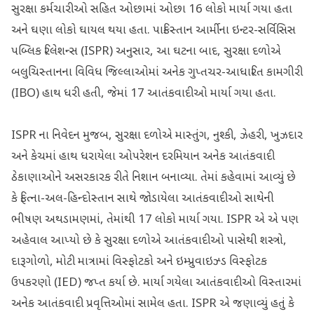
સુરક્ષા કર્મચારીઓ સહિત ઓછામાં ઓછા 16 લોકો માર્યા ગયા હતા
અને ઘણા લોકો ઘાયલ થયા હતા. પાકિસ્તાન આર્મીના ઇન્ટર-સર્વિસિસ
પબ્લિક રિલેશન્સ (ISPR) અનુસાર, આ ઘટના બાદ, સુરક્ષા દળોએ
બલુચિસ્તાનના વિવિધ જિલ્લાઓમાં અનેક ગુપ્તચર-આધારિત કામગીરી
(IBO) હાથ ધરી હતી, જેમાં 17 આતંકવાદીઓ માર્યા ગયા હતા.
ISPR ના નિવેદન મુજબ, સુરક્ષા દળોએ માસ્તુંગ, નુશ્કી, ઝેહરી, ખુઝદાર
અને કેચમાં હાથ ધરાયેલા ઓપરેશન દરમિયાન અનેક આતંકવાદી
ઠેકાણાઓને અસરકારક રીતે નિશાન બનાવ્યા. તેમાં કહેવામાં આવ્યું છે
કે ફિત્ના-અલ-હિન્દોસ્તાન સાથે જોડાયેલા આતંકવાદીઓ સાથેની
ભીષણ અથડામણમાં, તેમાંથી 17 લોકો માર્યા ગયા. ISPR એ એ પણ
અહેવાલ આપ્યો છે કે સુરક્ષા દળોએ આતંકવાદીઓ પાસેથી શસ્ત્રો,
દારૂગોળો, મોટી માત્રામાં વિસ્ફોટકો અને ઇમ્પ્રુવાઇઝ્ડ વિસ્ફોટક
ઉપકરણો (IED) જપ્ત કર્યા છે. માર્યા ગયેલા આતંકવાદીઓ વિસ્તારમાં
અનેક આતંકવાદી પ્રવૃત્તિઓમાં સામેલ હતા. ISPR એ જણાવ્યું હતું કે