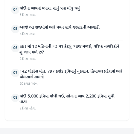
ચાંદીના ભાવમાં વધારો, સોનું પણ મોંઘુ થયું
04
3 દિવસ પહેલા
આજે આ રાજ્યોમાં ભારે પવન સાથે વરસાદની આગાહી
05
4 દિવસ પહેલા
SBI માં 12 મહિનાની FD પર કેટલું વ્યાજ મળશે, વરિષ્ઠ નાગરિકોને
06
શું લાભ મળે છે?
2 દિવસ પહેલા
142 લોકોના મોત, 797 કરોડ રૂપિયાનું નુકસાન, હિમાચલ પ્રદેશમાં ભારે
07
ચોમાસાનો સામનો
20 કલાક પહેલા
ચાંદી 5,000 રૂપિયા મોંઘી થઈ, સોનાના ભાવ 2,200 રૂપિયા સુધી
08
વધ્યા
2 દિવસ પહેલા