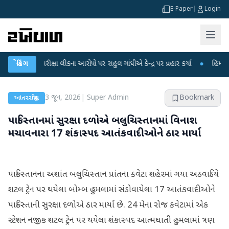
E-Paper
|
Login
T પરીક્ષા લીકના આરોપો પર રાહુલ ગાંધીએ કેન્દ્ર પર પ્રહાર કર્યા
બ્રેકિંગ
●
હિંમતનગરમાં રહ
3 જૂન, 2026
|
Super Admin
Bookmark
આંતરરાષ્ટ્રીય
પાકિસ્તાનમાં સુરક્ષા દળોએ બલુચિસ્તાનમાં વિનાશ
મચાવનારા 17 શંકાસ્પદ આતંકવાદીઓને ઠાર માર્યા
પાકિસ્તાનના અશાંત બલુચિસ્તાન પ્રાંતના ક્વેટા શહેરમાં ગયા અઠવાડિયે
શટલ ટ્રેન પર થયેલા બોમ્બ હુમલામાં સંડોવાયેલા 17 આતંકવાદીઓને
પાકિસ્તાની સુરક્ષા દળોએ ઠાર માર્યા છે. 24 મેના રોજ ક્વેટામાં એક
સ્ટેશન નજીક શટલ ટ્રેન પર થયેલા શંકાસ્પદ આત્મઘાતી હુમલામાં ત્રણ