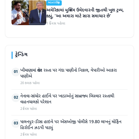
આંતરરાષ્ટ્રીય
અમેરિકામાં મુસ્લિમ ઉમેદવારની જીતથી ખુશ ટ્રમ્પ,
કહ્યું, 'આ અમારા માટે સારા સમાચાર છે'
1 દિવસ પહેલા
ટ્રેન્ડિંગ
ખીમાણામાં જાહેર રસ્તા પર ગંદા પાણીનો નિકાલ, વેપારીઓ આકરા
01
પાણીએ
20 કલાક પહેલા
નેનાવા-સાંચોર હાઈવે પર ખાડાઓનું સામ્રાજ્ય બિસ્માર રસ્તાથી
02
વાહનચાલકો પરેશાન
2 દિવસ પહેલા
પાલનપુર-ડીસા હાઇવે પર એસઓજી પોલીસે 19.80 લાખનું મોર્ફિન
03
હિરોઈન ઝડપી પાડ્યું
2 દિવસ પહેલા