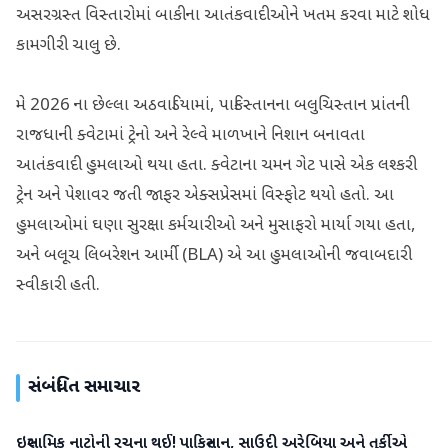
અસરગ્રસ્ત વિસ્તારોમાં બાકીના આતંકવાદીઓને ખતમ કરવા માટે શોધ
કામગીરી ચાલુ છે.
મે 2026 ના છેલ્લા અઠવાડિયામાં, પાકિસ્તાનના બલુચિસ્તાન પ્રાંતની
રાજધાની ક્વેટામાં ટ્રેનો અને રેલ્વે માળખાને નિશાન બનાવતા
આતંકવાદી હુમલાઓ થયા હતા. ક્વેટાના ચમન ગેટ પાસે એક લશ્કરી
ટ્રેન અને પેશાવર જતી જાફર એક્સપ્રેસમાં વિસ્ફોટ થયો હતો. આ
હુમલાઓમાં ઘણા સુરક્ષા કર્મચારીઓ અને મુસાફરો માર્યા ગયા હતા,
અને બલૂચ લિબરેશન આર્મી (BLA) એ આ હુમલાઓની જવાબદારી
સ્વીકારી હતી.
સંબંધિત સમાચાર
ઇસ્લામિક નાટોની રચના થઈ! પાકિસ્તાન, સાઉદી અરેબિયા અને તુર્કીએ
આંતરરાષ્ટ્રીય