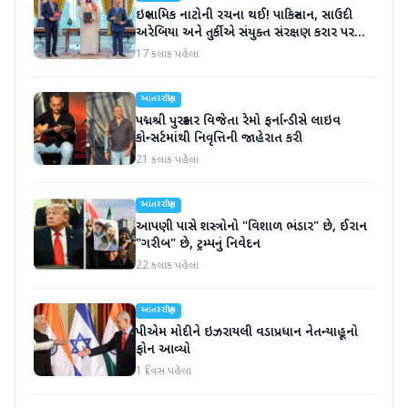
ઇસ્લામિક નાટોની રચના થઈ! પાકિસ્તાન, સાઉદી
અરેબિયા અને તુર્કીએ સંયુક્ત સંરક્ષણ કરાર પર
હસ્તાક્ષર
17 કલાક પહેલા
આંતરરાષ્ટ્રીય
પદ્મશ્રી પુરસ્કાર વિજેતા રેમો ફર્નાન્ડીસે લાઇવ
કોન્સર્ટમાંથી નિવૃત્તિની જાહેરાત કરી
21 કલાક પહેલા
આંતરરાષ્ટ્રીય
આપણી પાસે શસ્ત્રોનો "વિશાળ ભંડાર" છે, ઈરાન
"ગરીબ" છે, ટ્રમ્પનું નિવેદન
22 કલાક પહેલા
આંતરરાષ્ટ્રીય
પીએમ મોદીને ઇઝરાયલી વડાપ્રધાન નેતન્યાહૂનો
ફોન આવ્યો
1 દિવસ પહેલા