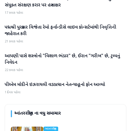
સંયુક્ત સંરક્ષણ કરાર પર હસ્તાક્ષર
17 કલાક પહેલા
પદ્મશ્રી પુરસ્કાર વિજેતા રેમો ફર્નાન્ડીસે લાઇવ કોન્સર્ટમાંથી નિવૃત્તિની
આંતરરાષ્ટ્રીય
જાહેરાત કરી
21 કલાક પહેલા
આપણી પાસે શસ્ત્રોનો "વિશાળ ભંડાર" છે, ઈરાન "ગરીબ" છે, ટ્રમ્પનું
આંતરરાષ્ટ્રીય
નિવેદન
22 કલાક પહેલા
પીએમ મોદીને ઇઝરાયલી વડાપ્રધાન નેતન્યાહૂનો ફોન આવ્યો
આંતરરાષ્ટ્રીય
1 દિવસ પહેલા
આંતરરાષ્ટ્રીય
ના વધુ સમાચાર
આંતરરાષ્ટ્રીય