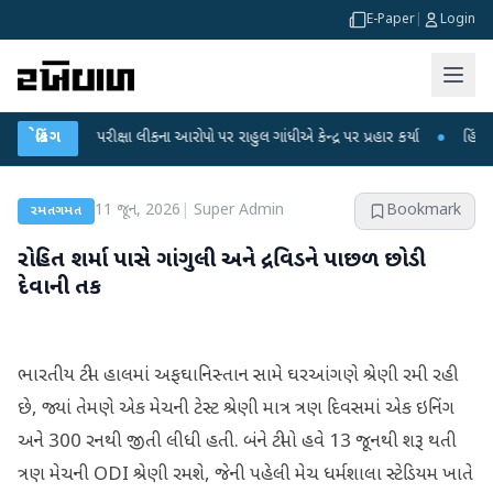
E-Paper
|
Login
NET પરીક્ષા લીકના આરોપો પર રાહુલ ગાંધીએ કેન્દ્ર પર પ્રહાર કર્યા
બ્રેકિંગ
●
હિંમતનગરમાં ર
11 જૂન, 2026
|
Super Admin
Bookmark
રમતગમત
રોહિત શર્મા પાસે ગાંગુલી અને દ્રવિડને પાછળ છોડી
દેવાની તક
ભારતીય ટીમ હાલમાં અફઘાનિસ્તાન સામે ઘરઆંગણે શ્રેણી રમી રહી
છે, જ્યાં તેમણે એક મેચની ટેસ્ટ શ્રેણી માત્ર ત્રણ દિવસમાં એક ઇનિંગ
અને 300 રનથી જીતી લીધી હતી. બંને ટીમો હવે 13 જૂનથી શરૂ થતી
ત્રણ મેચની ODI શ્રેણી રમશે, જેની પહેલી મેચ ધર્મશાલા સ્ટેડિયમ ખાતે