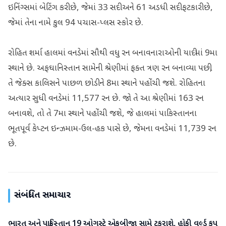
ઇનિંગ્સમાં બેટિંગ કરી છે, જેમાં 33 સદી અને 61 અડધી સદી ફટકારી છે,
જેમાં તેના નામે કુલ 94 પચાસ-પ્લસ સ્કોર છે.
રોહિત શર્મા હાલમાં વનડેમાં સૌથી વધુ રન બનાવનારાઓની યાદીમાં 9મા
સ્થાને છે. અફઘાનિસ્તાન સામેની શ્રેણીમાં ફક્ત ત્રણ રન બનાવ્યા પછી,
તે જેક્સ કાલિસને પાછળ છોડીને 8મા સ્થાને પહોંચી જશે. રોહિતના
અત્યાર સુધી વનડેમાં 11,577 રન છે. જો તે આ શ્રેણીમાં 163 રન
બનાવશે, તો તે 7મા સ્થાને પહોંચી જશે, જે હાલમાં પાકિસ્તાનના
ભૂતપૂર્વ કેપ્ટન ઇન્ઝમામ-ઉલ-હક પાસે છે, જેમના વનડેમાં 11,739 રન
છે.
સંબંધિત સમાચાર
ભારત અને પાકિસ્તાન 19 ઓગસ્ટે એકબીજા સામે ટકરાશે, હોકી વર્લ્ડ કપ
રમતગમત