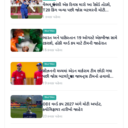
વૈભવ સૂર્યવંશી એક દિવસ મારો આ રેકોર્ડ તોડશે,
T20 કિંગ બન્યા પછી જોસ બટલરની મોટી
ભવિષ્યવાણી
1 કલાક પહેલા
રમતગમત
ભારત અને પાકિસ્તાન 19 ઓગસ્ટે એકબીજા સામે
ટકરાશે, હોકી વર્લ્ડ કપ માટે ટીમની જાહેરાત
18 કલાક પહેલા
રમતગમત
સીઝનની મધ્યમાં એડન માર્કરામ ટીમ છોડી ગયા
પછી જોસ બટલરે સુપર જાયન્ટ્સ ટીમનો હવાલો
સંભાળ્યો
19 કલાક પહેલા
રમતગમત
ODI વર્લ્ડ કપ 2027 અંગે મોટી અપડેટ,
ક્વોલિફાયર તારીખો જાહેર
20 કલાક પહેલા