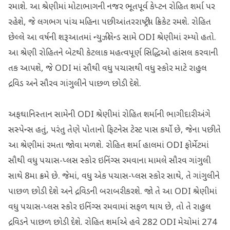
રમાશે. આ શ્રેણીમાં મોટાભાગની નજર ભૂતપૂર્વ કેપ્ટન રોહિત શર્મા પર
રહેશે, જે લગભગ પાંચ મહિના પછી આંતરરાષ્ટ્રીય ક્રિકેટ રમશે. રોહિત
છેલ્લે આ વર્ષની શરૂઆતમાં ન્યુઝીલેન્ડ સામે ODI શ્રેણીમાં રમ્યો હતો.
આ શ્રેણી રોહિતને બેટથી કેટલાક મહત્વપૂર્ણ સિદ્ધિઓ હાંસલ કરવાની
તક આપશે, જે ODI માં સૌથી વધુ પચાસથી વધુ સ્કોર માટે રાહુલ
દ્રવિડ અને સૌરવ ગાંગુલીને પાછળ છોડી દેશે.
અફઘાનિસ્તાન સામેની ODI શ્રેણીમાં રોહિત શર્માની ભાગીદારી અંગે
સસ્પેન્સ હતું, પરંતુ તેણે પોતાનો ફિટનેસ ટેસ્ટ પાસ કર્યો છે, જેના પછી તે
આ શ્રેણીમાં રમતા જોવા મળશે. રોહિત શર્મા હાલમાં ODI ફોર્મેટમાં
સૌથી વધુ પચાસ-પ્લસ સ્કોર ઇનિંગ્સ રમવાના મામલે સૌરવ ગાંગુલી
સાથે 8મા ક્રમે છે. જેમાં, વધુ એક પચાસ-પ્લસ સ્કોર સાથે, તે ગાંગુલીને
પાછળ છોડી દેશે અને દ્રવિડની બરાબરી કરશે. જો તે આ ODI શ્રેણીમાં
વધુ પચાસ-પ્લસ સ્કોર ઇનિંગ્સ રમવામાં સફળ થાય છે, તો તે રાહુલ
દ્રવિડને પાછળ છોડી દેશે. રોહિત શર્માએ હવે 282 ODI મેચોમાં 274