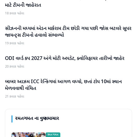
માટે ટીમની જાહેરાત
18 કલાક પહેલા
સીઝનની મધ્યમાં એડન માર્કરામ ટીમ છોડી ગયા પછી જોસ બટલરે સુપર
રમતગમત
જાયન્ટ્સ ટીમનો હવાલો સંભાળ્યો
19 કલાક પહેલા
ODI વર્લ્ડ કપ 2027 અંગે મોટી અપડેટ, ક્વોલિફાયર તારીખો જાહેર
રમતગમત
20 કલાક પહેલા
બાબર આઝમ ICC રેન્કિંગમાં આગળ વધ્યો, છતાં ટોપ 10માં સ્થાન
રમતગમત
મેળવવાથી વંચિત
21 કલાક પહેલા
રમતગમત
ના વધુ સમાચાર
રમતગમત