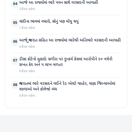
આજે આ રાજ્યોમાં ભારે પવન સાથે વરસાદની આગાહી
04
2 દિવસ પહેલા
ચાંદીના ભાવમાં વધારો, સોનું પણ મોંઘુ થયું
05
1 દિવસ પહેલા
આજે ગુજરાત સહિત આ રાજ્યોમાં ભારેથી અતિભારે વરસાદની આગાહી
06
6 દિવસ પહેલા
ડીસા કોર્ટનો ચુકાદો: સગીરા પર દુષ્કર્મ કેસમાં આરોપીને ૨૦ વર્ષની
07
સખત કેદ અને ૫ લાખ વળતર
6 દિવસ પહેલા
ગુજરાતમાં ભારે વરસાદને લઈને રેડ એલર્ટ જાહેર, ઘણા જિલ્લાઓમાં
08
શાળાઓ અને કોલેજો બંધ
6 દિવસ પહેલા