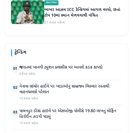
રમતગમત
બાબર આઝમ ICC રેન્કિંગમાં આગળ વધ્યો, છતાં
ટોપ 10માં સ્થાન મેળવવાથી વંચિત
21 કલાક પહેલા
ટ્રેન્ડિંગ
ગુજરાતમાં ખાનગી ટ્યુશન ક્લાસીસ પર આવશે કડક કાયદો
01
6 દિવસ પહેલા
નેનાવા-સાંચોર હાઈવે પર ખાડાઓનું સામ્રાજ્ય બિસ્માર રસ્તાથી
02
વાહનચાલકો પરેશાન
19 કલાક પહેલા
પાલનપુર-ડીસા હાઇવે પર એસઓજી પોલીસે 19.80 લાખનું મોર્ફિન
03
હિરોઈન ઝડપી પાડ્યું
19 કલાક પહેલા