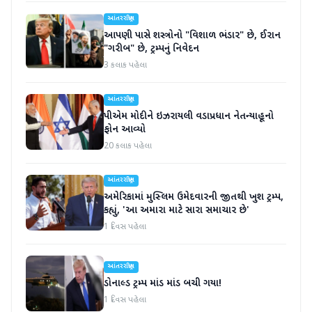
આંતરરાષ્ટ્રીય
આપણી પાસે શસ્ત્રોનો "વિશાળ ભંડાર" છે, ઈરાન
"ગરીબ" છે, ટ્રમ્પનું નિવેદન
3 કલાક પહેલા
આંતરરાષ્ટ્રીય
પીએમ મોદીને ઇઝરાયલી વડાપ્રધાન નેતન્યાહૂનો
ફોન આવ્યો
20 કલાક પહેલા
આંતરરાષ્ટ્રીય
અમેરિકામાં મુસ્લિમ ઉમેદવારની જીતથી ખુશ ટ્રમ્પ,
કહ્યું, 'આ અમારા માટે સારા સમાચાર છે'
1 દિવસ પહેલા
આંતરરાષ્ટ્રીય
ડોનાલ્ડ ટ્રમ્પ માંડ માંડ બચી ગયા!
1 દિવસ પહેલા