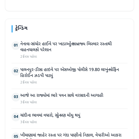
ટ્રેન્ડિંગ
નેનાવા-સાંચોર હાઈવે પર ખાડાઓનું સામ્રાજ્ય બિસ્માર રસ્તાથી
01
વાહનચાલકો પરેશાન
2 દિવસ પહેલા
પાલનપુર-ડીસા હાઇવે પર એસઓજી પોલીસે 19.80 લાખનું મોર્ફિન
02
હિરોઈન ઝડપી પાડ્યું
2 દિવસ પહેલા
આજે આ રાજ્યોમાં ભારે પવન સાથે વરસાદની આગાહી
03
3 દિવસ પહેલા
ચાંદીના ભાવમાં વધારો, સોનું પણ મોંઘુ થયું
04
3 દિવસ પહેલા
ખીમાણામાં જાહેર રસ્તા પર ગંદા પાણીનો નિકાલ, વેપારીઓ આકરા
05