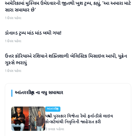
અમેરિકામાં મુસ્લિમ ઉમેદવારની જીતથી ખુશ ટ્રમ્પ, કહ્યું, 'આ અમારા માટે
આંતરરાષ્ટ્રીય
સારા સમાચાર છે'
1 દિવસ પહેલા
ડોનાલ્ડ ટ્રમ્પ માંડ માંડ બચી ગયા!
આંતરરાષ્ટ્રીય
1 દિવસ પહેલા
ઉત્તર કોરિયાએ રશિયાને શક્તિશાળી બેલિસ્ટિક મિસાઇલ આપી, યુક્રેન
આંતરરાષ્ટ્રીય
ગુસ્સે ભરાયું
1 દિવસ પહેલા
આંતરરાષ્ટ્રીય
ના વધુ સમાચાર
આંતરરાષ્ટ્રીય
પદ્મશ્રી પુરસ્કાર વિજેતા રેમો ફર્નાન્ડીસે લાઇવ
કોન્સર્ટમાંથી નિવૃત્તિની જાહેરાત કરી
3 કલાક પહેલા