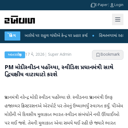
E-Paper
|
Login
કના આરોપો પર રાહુલ ગાંધીએ કેન્દ્ર પર પ્રહાર કર્યા
બ્રેકિંગ
●
હિંમતનગરમાં રહસ્યમય વાયરસ 
17 મે, 2026
|
Super Admin
Bookmark
આંતરરાષ્ટ્રીય
PM મોદી સ્વીડન પહોંચ્યા, સ્વીડિશ પ્રધાનમંત્રી સાથે
દ્વિપક્ષીય વાટાઘાટો કરશે
પ્રધાનમંત્રી નરેન્દ્ર મોદી સ્વીડન પહોંચ્યા છે. સ્વીડનના પ્રધાનમંત્રી ઉલ્ફ
હજાલ્મર ક્રિસ્ટરસનએ એરપોર્ટ પર તેમનું ઉષ્માભર્યું સ્વાગત કર્યું. પીએમ
મોદીની બે દિવસીય મુલાકાત ભારત-સ્વીડન સંબંધોને નવી ઊંચાઈઓ
પર લઈ જશે. તેમની મુલાકાત એવા સમયે થઈ રહી છે જ્યારે ભારત