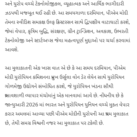
અને યુરોપ વચ્ચે ટેકનોલોજીકલ, વ્યૂહાત્મક અને આર્થિક ભાગીદારી
ઝડપથી મજબૂત થઈ રહી છે. આ સમયગાળા દરમિયાન, પીએમ મોદી
તેમના સ્વીડિશ સમકક્ષ ઉલ્ફ ક્રિસ્ટરસન સાથે દ્વિપક્ષીય વાટાઘાટો કરશે,
જેમાં વેપાર, કૃત્રિમ બુદ્ધિ, સંરક્ષણ, ગ્રીન ટ્રાન્ઝિશન, અવકાશ, ઉભરતી
ટેકનોલોજી અને સ્ટાર્ટઅપ્સ જેવા મહત્વપૂર્ણ મુદ્દાઓ પર ચર્ચા કરવામાં
આવશે.
આ મુલાકાતની એક ખાસ વાત એ છે કે આ સમય દરમિયાન, પીએમ
મોદી યુરોપિયન કમિશનના પ્રમુખ ઉર્સુલા વોન ડેર લેયેન સાથે યુરોપિયન
ગોળમેજી ઉદ્યોગને સંબોધિત કરશે, જે યુરોપિયન ખંડના સૌથી
પ્રભાવશાળી વ્યાપાર મંચોમાંનું એક માનવામાં આવે છે. નોંધનીય છે કે
જાન્યુઆરી 2026 માં ભારત અને યુરોપિયન યુનિયન વચ્ચે મુક્ત વેપાર
કરાર અમલમાં આવ્યા પછી પીએમ મોદીની યુરોપની આ પ્રથમ મુલાકાત
છે, તેથી સમગ્ર વિશ્વની નજર આ મુલાકાત પર ટકેલી છે.