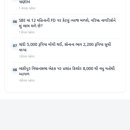
પાણીએ
1 કલાક પહેલા
SBI માં 12 મહિનાની FD પર કેટલું વ્યાજ મળશે, વરિષ્ઠ નાગરિકોને
06
શું લાભ મળે છે?
1 દિવસ પહેલા
ચાંદી 5,000 રૂપિયા મોંઘી થઈ, સોનાના ભાવ 2,200 રૂપિયા સુધી
07
વધ્યા
2 દિવસ પહેલા
બાંકીપુર વિધાનસભા બેઠક પર પ્રશાંત કિશોર 8,000 થી વધુ મતોથી
08
આગળ
4 દિવસ પહેલા