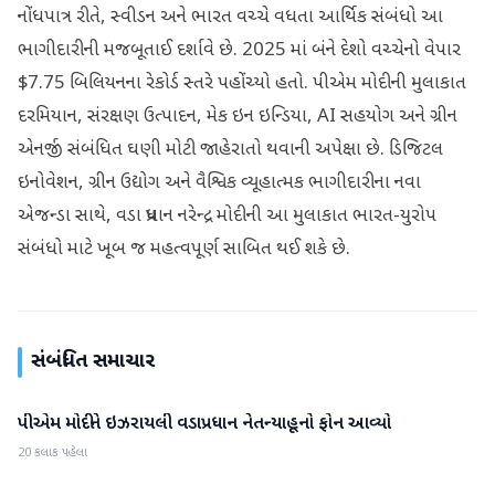
નોંધપાત્ર રીતે, સ્વીડન અને ભારત વચ્ચે વધતા આર્થિક સંબંધો આ
ભાગીદારીની મજબૂતાઈ દર્શાવે છે. 2025 માં બંને દેશો વચ્ચેનો વેપાર
$7.75 બિલિયનના રેકોર્ડ સ્તરે પહોંચ્યો હતો. પીએમ મોદીની મુલાકાત
દરમિયાન, સંરક્ષણ ઉત્પાદન, મેક ઇન ઇન્ડિયા, AI સહયોગ અને ગ્રીન
એનર્જી સંબંધિત ઘણી મોટી જાહેરાતો થવાની અપેક્ષા છે. ડિજિટલ
ઇનોવેશન, ગ્રીન ઉદ્યોગ અને વૈશ્વિક વ્યૂહાત્મક ભાગીદારીના નવા
એજન્ડા સાથે, વડા પ્રધાન નરેન્દ્ર મોદીની આ મુલાકાત ભારત-યુરોપ
સંબંધો માટે ખૂબ જ મહત્વપૂર્ણ સાબિત થઈ શકે છે.
સંબંધિત સમાચાર
પીએમ મોદીને ઇઝરાયલી વડાપ્રધાન નેતન્યાહૂનો ફોન આવ્યો
આંતરરાષ્ટ્રીય
20 કલાક પહેલા