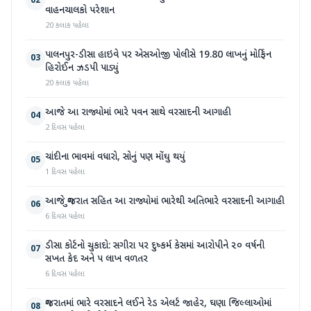
02
વાહનચાલકો પરેશાન
20 કલાક પહેલા
પાલનપુર-ડીસા હાઇવે પર એસઓજી પોલીસે 19.80 લાખનું મોર્ફિન
03
હિરોઈન ઝડપી પાડ્યું
20 કલાક પહેલા
આજે આ રાજ્યોમાં ભારે પવન સાથે વરસાદની આગાહી
04
2 દિવસ પહેલા
ચાંદીના ભાવમાં વધારો, સોનું પણ મોંઘુ થયું
05
1 દિવસ પહેલા
આજે ગુજરાત સહિત આ રાજ્યોમાં ભારેથી અતિભારે વરસાદની આગાહી
06
6 દિવસ પહેલા
ડીસા કોર્ટનો ચુકાદો: સગીરા પર દુષ્કર્મ કેસમાં આરોપીને ૨૦ વર્ષની
07
સખત કેદ અને ૫ લાખ વળતર
6 દિવસ પહેલા
ગુજરાતમાં ભારે વરસાદને લઈને રેડ એલર્ટ જાહેર, ઘણા જિલ્લાઓમાં
08