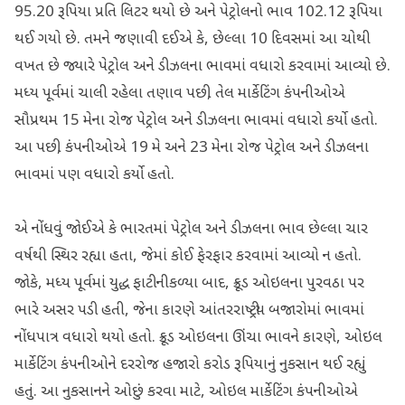
95.20 રૂપિયા પ્રતિ લિટર થયો છે અને પેટ્રોલનો ભાવ 102.12 રૂપિયા
થઈ ગયો છે. તમને જણાવી દઈએ કે, છેલ્લા 10 દિવસમાં આ ચોથી
વખત છે જ્યારે પેટ્રોલ અને ડીઝલના ભાવમાં વધારો કરવામાં આવ્યો છે.
મધ્ય પૂર્વમાં ચાલી રહેલા તણાવ પછી, તેલ માર્કેટિંગ કંપનીઓએ
સૌપ્રથમ 15 મેના રોજ પેટ્રોલ અને ડીઝલના ભાવમાં વધારો કર્યો હતો.
આ પછી, કંપનીઓએ 19 મે અને 23 મેના રોજ પેટ્રોલ અને ડીઝલના
ભાવમાં પણ વધારો કર્યો હતો.
એ નોંધવું જોઈએ કે ભારતમાં પેટ્રોલ અને ડીઝલના ભાવ છેલ્લા ચાર
વર્ષથી સ્થિર રહ્યા હતા, જેમાં કોઈ ફેરફાર કરવામાં આવ્યો ન હતો.
જોકે, મધ્ય પૂર્વમાં યુદ્ધ ફાટી નીકળ્યા બાદ, ક્રૂડ ઓઇલના પુરવઠા પર
ભારે અસર પડી હતી, જેના કારણે આંતરરાષ્ટ્રીય બજારોમાં ભાવમાં
નોંધપાત્ર વધારો થયો હતો. ક્રૂડ ઓઇલના ઊંચા ભાવને કારણે, ઓઇલ
માર્કેટિંગ કંપનીઓને દરરોજ હજારો કરોડ રૂપિયાનું નુકસાન થઈ રહ્યું
હતું. આ નુકસાનને ઓછું કરવા માટે, ઓઇલ માર્કેટિંગ કંપનીઓએ