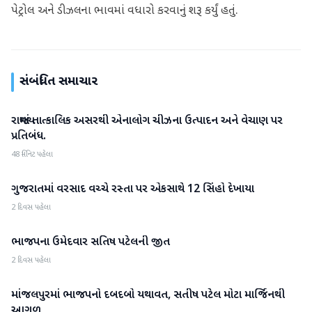
પેટ્રોલ અને ડીઝલના ભાવમાં વધારો કરવાનું શરૂ કર્યું હતું.
સંબંધિત સમાચાર
રાજ્યમાં તાત્કાલિક અસરથી એનાલોગ ચીઝના ઉત્પાદન અને વેચાણ પર
ગુજરાત
પ્રતિબંધ.
48 મિનિટ પહેલા
ગુજરાતમાં વરસાદ વચ્ચે રસ્તા પર એકસાથે 12 સિંહો દેખાયા
ગુજરાત
2 દિવસ પહેલા
ભાજપના ઉમેદવાર સતિષ પટેલની જીત
ગુજરાત
2 દિવસ પહેલા
માંજલપુરમાં ભાજપનો દબદબો યથાવત, સતીષ પટેલ મોટા માર્જિનથી
ગુજરાત
આગળ