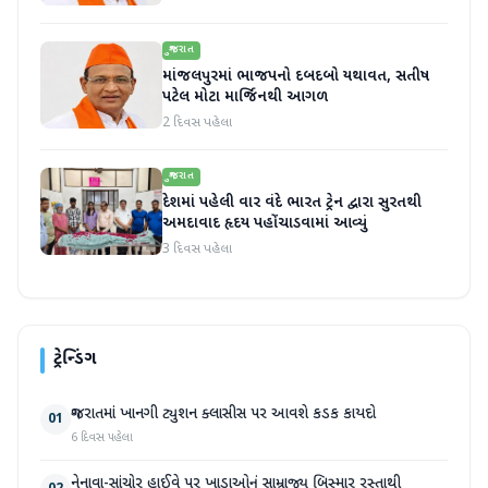
ગુજરાત
માંજલપુરમાં ભાજપનો દબદબો યથાવત, સતીષ
પટેલ મોટા માર્જિનથી આગળ
2 દિવસ પહેલા
ગુજરાત
દેશમાં પહેલી વાર વંદે ભારત ટ્રેન દ્વારા સુરતથી
અમદાવાદ હૃદય પહોંચાડવામાં આવ્યું
3 દિવસ પહેલા
ટ્રેન્ડિંગ
ગુજરાતમાં ખાનગી ટ્યુશન ક્લાસીસ પર આવશે કડક કાયદો
01
6 દિવસ પહેલા
નેનાવા-સાંચોર હાઈવે પર ખાડાઓનું સામ્રાજ્ય બિસ્માર રસ્તાથી