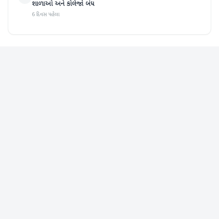
શાળાઓ અને કોલેજો બંધ
6 દિવસ પહેલા