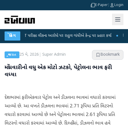
E-Paper
|
Login
C-NET પરીક્ષા લીકના આરોપો પર રાહુલ ગાંધીએ કેન્દ્ર પર પ્રહાર કર્યા
બ્રેકિંગ
●
હિંમતનગરમાં
25 મે, 2026
|
Super Admin
Bookmark
ગુજરાત
મોંઘવારીનો વધુ એક મોટો ઝટકો, પેટ્રોલના ભાવ ફરી
વધ્યા
દેશભરમાં ફરી એકવાર પેટ્રોલ અને ડીઝલના ભાવમાં વધારો કરવામાં
આવ્યો છે. આ વખતે ડીઝલના ભાવમાં 2.71 રૂપિયા પ્રતિ લિટરનો
વધારો કરવામાં આવ્યો છે અને પેટ્રોલના ભાવમાં 2.61 રૂપિયા પ્રતિ
લિટરનો વધારો કરવામાં આવ્યો છે. દિલ્હીમાં, ડીઝલનો ભાવ હવે