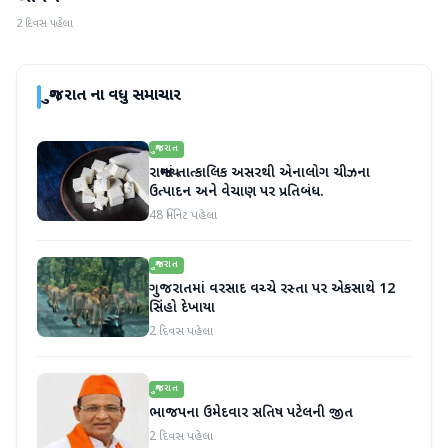
2 દિવસ પહેલા
ગુજરાત
ના વધુ સમાચાર
ગુજરાત
રાજ્યમાં તાત્કાલિક અસરથી એનાલોગ ચીઝના
ઉત્પાદન અને વેચાણ પર પ્રતિબંધ.
48 મિનિટ પહેલા
ગુજરાત
ગુજરાતમાં વરસાદ વચ્ચે રસ્તા પર એકસાથે 12
સિંહો દેખાયા
2 દિવસ પહેલા
ગુજરાત
ભાજપના ઉમેદવાર સતિષ પટેલની જીત
2 દિવસ પહેલા