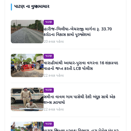
પાટણ
ના વધુ સમાચાર
પાટણ
હારીજ-બિલીયા-બેચરાજી માર્ગના રૂ. 33.70
કરોડના વિકાસ કામો પૂરજોશમાં
20 કલાક પહેલા
પાટણ
વારાહીમાંથી આધાર-પુરાવા વગરના 16 શંકાસ્પદ
વાહનો જપ્ત કરતી LCB પોલીસ
22 કલાક પહેલા
પાટણ
સમીના વાવલ ગામ પાસેથી દેશી બંદૂક સાથે એક
શખ્સ ઝડપાયો
22 કલાક પહેલા
પાટણ