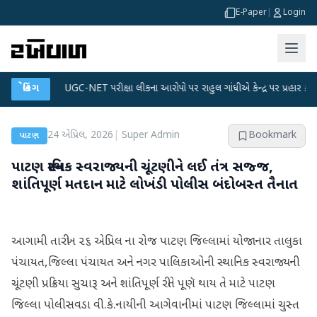
E-Paper
|
Login
ાન
●
બ્રેકિંગ
UGC-NET પરીક્ષા લીકના આરોપો પર રાહુલ ગાંધીએ કેન્દ્ર પર પ્રહાર કર્યા
●
24 એપ્રિલ, 2026
|
Super Admin
Bookmark
પાટણ
પાટણ સ્થાનિક સ્વરાજ્યની ચૂંટણીને લઈ તંત્ર સજ્જ,
શાંતિપૂર્ણ મતદાન માટે લોખંડી પોલીસ બંદોબસ્ત તૈનાત
આગામી તારીખ ૨૬ એપ્રિલ ના રોજ પાટણ જિલ્લામાં યોજાનાર તાલુકા
પંચાયત,જિલ્લા પંચાયત અને નગર પાલિકાઓની સ્થાનિક સ્વરાજ્યની
ચૂંટણી પ્રક્રિયા સુચારૂ અને શાંતિપૂર્ણ રીતે પૂણૅ થાય તે માટે પાટણ
જિલ્લા પોલીસવડા વી.કે.નાયીની આગેવાનીમાં પાટણ જિલ્લામાં ચુસ્ત