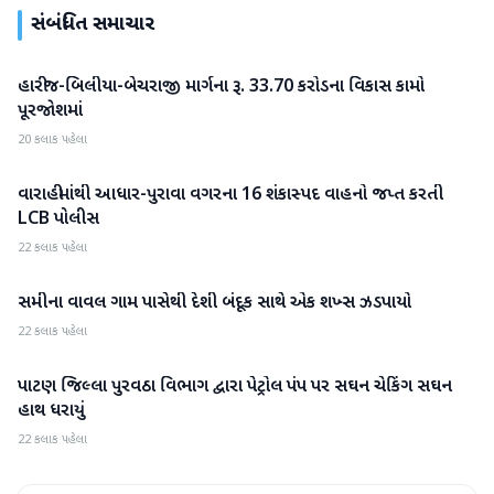
સંબંધિત સમાચાર
હારીજ-બિલીયા-બેચરાજી માર્ગના રૂ. 33.70 કરોડના વિકાસ કામો
પાટણ
પૂરજોશમાં
20 કલાક પહેલા
વારાહીમાંથી આધાર-પુરાવા વગરના 16 શંકાસ્પદ વાહનો જપ્ત કરતી
પાટણ
LCB પોલીસ
22 કલાક પહેલા
સમીના વાવલ ગામ પાસેથી દેશી બંદૂક સાથે એક શખ્સ ઝડપાયો
પાટણ
22 કલાક પહેલા
પાટણ જિલ્લા પુરવઠા વિભાગ દ્વારા પેટ્રોલ પંપ પર સઘન ચેકિંગ સઘન
પાટણ
હાથ ધરાયું
22 કલાક પહેલા