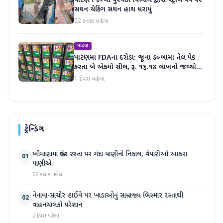
પાટણ જિલ્લા પુરવઠા વિભાગ દ્વારા પેટ્રોલ પંપ પર
સઘન ચેકિંગ સઘન હાથ ધરાયું
22 કલાક પહેલા
પાટણ
પાટણમાં FDAના દરોડા: જૂના ડબ્બામાં તેલ પેક
કરતા બે એકમો સીલ, રૂ. ૧૬.૧૪ લાખનો જથ્થો
જપ્ત
1 દિવસ પહેલા
ટ્રેન્ડિંગ
ખીમાણામાં જાહેર રસ્તા પર ગંદા પાણીનો નિકાલ, વેપારીઓ આકરા
01
પાણીએ
22 કલાક પહેલા
નેનાવા-સાંચોર હાઈવે પર ખાડાઓનું સામ્રાજ્ય બિસ્માર રસ્તાથી
02
વાહનચાલકો પરેશાન
2 દિવસ પહેલા