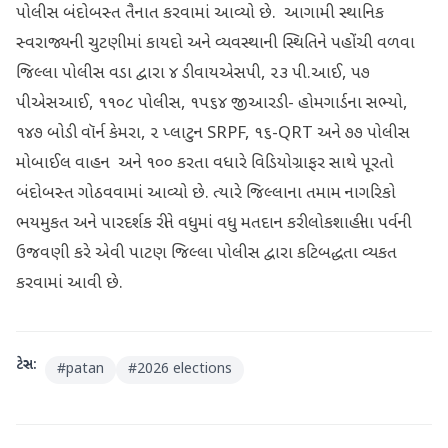
પોલીસ બંદોબસ્ત તૈનાત કરવામાં આવ્યો છે. આગામી સ્થાનિક
સ્વરાજ્યની ચુટણીમાં કાયદો અને વ્યવસ્થાની સ્થિતિને પહોંચી વળવા
જિલ્લા પોલીસ વડા દ્વારા ૪ ડીવાયએસપી, ૨૩ પી.આઈ, ૫૭
પીએસઆઈ, ૧૧૦૮ પોલીસ, ૧૫૬૪ જીઆરડી- હોમગાર્ડના સભ્યો,
૧૪૭ બોડી વૉર્ન કેમરા, ૨ પ્લાટુન SRPF, ૧૬-QRT અને ૭૭ પોલીસ
મોબાઈલ વાહન અને ૧૦૦ કરતા વધારે વિડિયોગ્રાફર સાથે પૂરતો
બંદોબસ્ત ગોઠવવામાં આવ્યો છે. ત્યારે જિલ્લાના તમામ નાગરિકો
ભયમુકત અને પારદર્શક રીતે વધુમાં વધુ મતદાન કરી લોકશાહીના પર્વની
ઉજવણી કરે એવી પાટણ જિલ્લા પોલીસ દ્વારા કટિબદ્ધતા વ્યકત
કરવામાં આવી છે.
ટેગ્સ:
#
patan
#
2026 elections