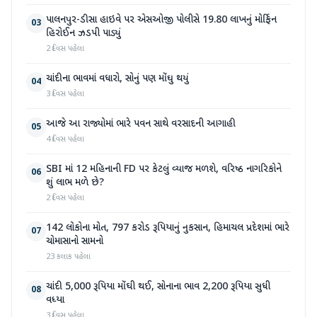
પાલનપુર-ડીસા હાઇવે પર એસઓજી પોલીસે 19.80 લાખનું મોર્ફિન
03
હિરોઈન ઝડપી પાડ્યું
2 દિવસ પહેલા
ચાંદીના ભાવમાં વધારો, સોનું પણ મોંઘુ થયું
04
3 દિવસ પહેલા
આજે આ રાજ્યોમાં ભારે પવન સાથે વરસાદની આગાહી
05
4 દિવસ પહેલા
SBI માં 12 મહિનાની FD પર કેટલું વ્યાજ મળશે, વરિષ્ઠ નાગરિકોને
06
શું લાભ મળે છે?
2 દિવસ પહેલા
142 લોકોના મોત, 797 કરોડ રૂપિયાનું નુકસાન, હિમાચલ પ્રદેશમાં ભારે
07
ચોમાસાનો સામનો
23 કલાક પહેલા
ચાંદી 5,000 રૂપિયા મોંઘી થઈ, સોનાના ભાવ 2,200 રૂપિયા સુધી
08
વધ્યા
3 દિવસ પહેલા