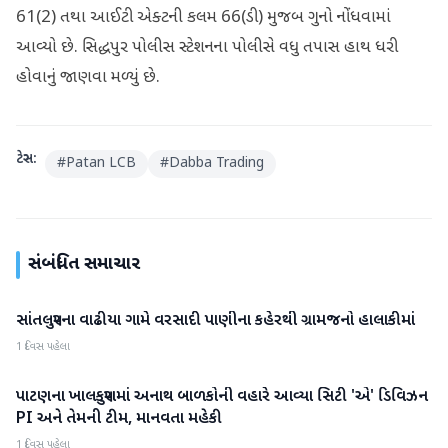
61(2) તથા આઈટી એક્ટની કલમ 66(ડી) મુજબ ગુનો નોંધવામાં
આવ્યો છે. સિદ્ધપુર પોલીસ સ્ટેશનના પોલીસે વધુ તપાસ હાથ ધરી
હોવાનું જાણવા મળ્યું છે.
ટેગ્સ:
#
Patan LCB
#
Dabba Trading
સંબંધિત સમાચાર
સાંતલપુરના વાઢીયા ગામે વરસાદી પાણીના કહેરથી ગ્રામજનો હાલાકીમાં
પાટણ
1 દિવસ પહેલા
પાટણના ખાલકપુરામાં અનાથ બાળકોની વહારે આવ્યા સિટી 'એ' ડિવિઝન
પાટણ
PI અને તેમની ટીમ, માનવતા મહેકી
1 દિવસ પહેલા