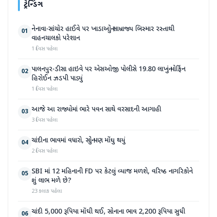
ટ્રેન્ડિંગ
નેનાવા-સાંચોર હાઈવે પર ખાડાઓનું સામ્રાજ્ય બિસ્માર રસ્તાથી
01
વાહનચાલકો પરેશાન
1 દિવસ પહેલા
પાલનપુર-ડીસા હાઇવે પર એસઓજી પોલીસે 19.80 લાખનું મોર્ફિન
02
હિરોઈન ઝડપી પાડ્યું
1 દિવસ પહેલા
આજે આ રાજ્યોમાં ભારે પવન સાથે વરસાદની આગાહી
03
3 દિવસ પહેલા
ચાંદીના ભાવમાં વધારો, સોનું પણ મોંઘુ થયું
04
2 દિવસ પહેલા
SBI માં 12 મહિનાની FD પર કેટલું વ્યાજ મળશે, વરિષ્ઠ નાગરિકોને
05
શું લાભ મળે છે?
23 કલાક પહેલા
ચાંદી 5,000 રૂપિયા મોંઘી થઈ, સોનાના ભાવ 2,200 રૂપિયા સુધી
06