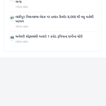
વધ્યા
1 દિવસ પહેલા
બાંકીપુર વિધાનસભા બેઠક પર પ્રશાંત કિશોર 8,000 થી વધુ મતોથી
07
આગળ
3 દિવસ પહેલા
જ્વેલરી શોરૂમમાંથી આશરે 1 કરોડ રૂપિયાના દાગીના ચોરી
08
6 દિવસ પહેલા