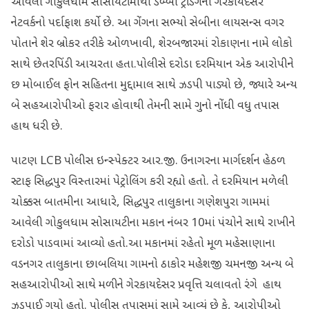
આવેલા ગોકુલધામ સોસાયટીમાંથી ડબ્બા ટ્રેડિંગના ગેરકાયદેસર
નેટવર્કનો પર્દાફાશ કર્યો છે. આ ગેંગના સભ્યો સેબીના લાયસન્સ વગર
પોતાને શેર બ્રોકર તરીકે ઓળખાવી, શેરબજારમાં રોકાણના નામે લોકો
સાથે છેતરપિંડી આચરતા હતા.પોલીસે દરોડા દરમિયાન એક આરોપીને
છ મોબાઈલ ફોન સહિતના મુદ્દામાલ સાથે ઝડપી પાડ્યો છે, જ્યારે અન્ય
બે સહઆરોપીઓ ફરાર હોવાથી તેમની સામે ગુનો નોંધી વધુ તપાસ
હાથ ધરી છે.
પાટણ LCB પોલીસ ઇન્સ્પેક્ટર આર.જી. ઉનાગરના માર્ગદર્શન હેઠળ
સ્ટાફ સિદ્ધપુર વિસ્તારમાં પેટ્રોલિંગ કરી રહ્યો હતો. તે દરમિયાન મળેલી
ચોક્કસ બાતમીના આધારે, સિદ્ધપુર તાલુકાના ગણેશપુરા ગામમાં
આવેલી ગોકુલધામ સોસાયટીના મકાન નંબર 10માં પંચોને સાથે રાખીને
દરોડો પાડવામાં આવ્યો હતો.આ મકાનમાં રહેતો મૂળ મહેસાણાના
વડનગર તાલુકાના છાબલિયા ગામનો ઠાકોર મહેશજી ચમનજી અન્ય બે
સહઆરોપીઓ સાથે મળીને ગેરકાયદેસર પ્રવૃત્તિ ચલાવતો રંગે હાથ
ઝડપાઈ ગયો હતો. પોલીસ તપાસમાં સામે આવ્યું છે કે, આરોપીઓ