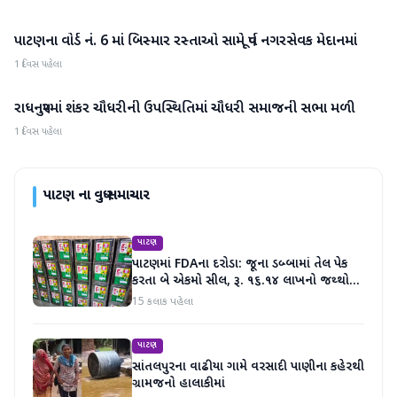
પાટણના વોર્ડ નં. 6 માં બિસ્માર રસ્તાઓ સામે પૂર્વ નગરસેવક મેદાનમાં
પાટણ
1 દિવસ પહેલા
રાધનપુરમાં શંકર ચૌધરીની ઉપસ્થિતિમાં ચૌધરી સમાજની સભા મળી
પાટણ
1 દિવસ પહેલા
પાટણ
ના વધુ સમાચાર
પાટણ
પાટણમાં FDAના દરોડા: જૂના ડબ્બામાં તેલ પેક
કરતા બે એકમો સીલ, રૂ. ૧૬.૧૪ લાખનો જથ્થો
જપ્ત
15 કલાક પહેલા
પાટણ
સાંતલપુરના વાઢીયા ગામે વરસાદી પાણીના કહેરથી
ગ્રામજનો હાલાકીમાં