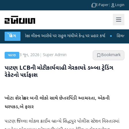
E-Paper
|
Login
પરીક્ષા લીકના આરોપો પર રાહુલ ગાંધીએ કેન્દ્ર પર પ્રહાર કર્યા
બ્રેકિંગ
●
હિંમતનગરમાં રહસ્
3 જૂન, 2026
|
Super Admin
Bookmark
પાટણ
પાટણ LCBની મોટી કાર્યવાહી: ગેરકાયદે ડબ્બા ટ્રેડિંગ
રેકેટનો પર્દાફાશ
ખોટા શેર બ્રોકર બની લોકો સાથે છેતરપિંડી આચરતા, એકની
ધરપકડ,બે ફરાર
પાટણ જિલ્લા લોકલ ક્રાઈમ બ્રાન્ચે સિદ્ધપુર પોલીસ સ્ટેશન વિસ્તારમાં