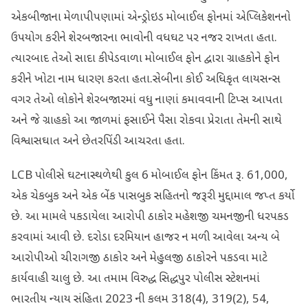
એકબીજાના મેળાપીપણામાં એન્ડ્રોઇડ મોબાઈલ ફોનમાં એપ્લિકેશનનો
ઉપયોગ કરીને શેરબજારના ભાવોની વધઘટ પર નજર રાખતા હતા.
ત્યારબાદ તેઓ સાદા કીપેડવાળા મોબાઈલ ફોન દ્વારા ગ્રાહકોને ફોન
કરીને ખોટા નામ ધારણ કરતા હતા.સેબીના કોઈ અધિકૃત લાયસન્સ
વગર તેઓ લોકોને શેરબજારમાં વધુ નાણાં કમાવવાની ટિપ્સ આપતા
અને જે ગ્રાહકો આ જાળમાં ફસાઈને પૈસા રોકવા પ્રેરાતા તેમની સાથે
વિશ્વાસઘાત અને છેતરપિંડી આચરતા હતા.
LCB પોલીસે ઘટનાસ્થળેથી કુલ 6 મોબાઈલ ફોન કિંમત રૂ. 61,000,
એક ચેકબુક અને એક બેંક પાસબુક સહિતનો જરૂરી મુદ્દામાલ જપ્ત કર્યો
છે. આ મામલે પકડાયેલા આરોપી ઠાકોર મહેશજી ચમનજીની ધરપકડ
કરવામાં આવી છે. દરોડા દરમિયાન હાજર ન મળી આવેલા અન્ય બે
આરોપીઓ ચીરાગજી ઠાકોર અને મેહુલજી ઠાકોરને પકડવા માટે
કાર્યવાહી ચાલુ છે. આ તમામ વિરુદ્ધ સિદ્ધપુર પોલીસ સ્ટેશનમાં
ભારતીય ન્યાય સંહિતા 2023 ની કલમ 318(4), 319(2), 54,