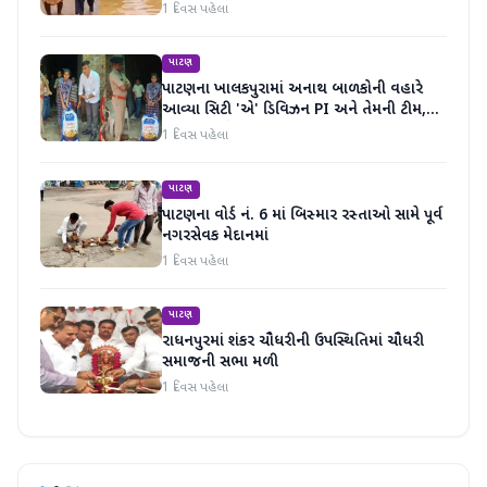
1 દિવસ પહેલા
પાટણ
પાટણના ખાલકપુરામાં અનાથ બાળકોની વહારે
આવ્યા સિટી 'એ' ડિવિઝન PI અને તેમની ટીમ,
માનવતા મહેકી
1 દિવસ પહેલા
પાટણ
પાટણના વોર્ડ નં. 6 માં બિસ્માર રસ્તાઓ સામે પૂર્વ
નગરસેવક મેદાનમાં
1 દિવસ પહેલા
પાટણ
રાધનપુરમાં શંકર ચૌધરીની ઉપસ્થિતિમાં ચૌધરી
સમાજની સભા મળી
1 દિવસ પહેલા