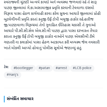
સ્વરાજ્યની ચુંટણી અન્વયે કાયદો અને વ્યવસ્થા જળવાઇ રહે તે સારૂ
પાટણ જીલ્લામાં ગે.કા.અસામાજીક પ્રવૃત્તિ કરવાની ટેવવાળા ઇસમો
વિરૂધ્ધ પાસા હેઠળ કાર્યવાહી કરવા કરેલ સુચના આધારે જીલ્લામાં પ્રોહી
બુટલેગીંગની પ્રવૃત્તિ કરતાં કનુજી ઉર્ફે ટોપી બચુજી ઠાકોર રહે.હારીજ
જી.પાટણવાળા વિરૂધ્ધમાં તેનો ગુનાહિત ઈતિહાસ ચકાસી તે ગુનાઓ
આધારે પી.સી.સી.સેલ એલ.સી.બી પાટણ દ્વારા પાસા દરખાસ્ત તૈયાર
કરાતા કનુજી ઉર્ફે ટોપી બચુજી ઠાકોર નાઓને પાટણ એલસીબી ટીમે
ગણતરી ના કલાકોમાં પાસા હેઠળ અટકાયત કરી મધ્યસ્થ જેલ નવસારી
ખાતે મોકલી આપ્યો હોવાનું પોલીસ સૂત્રોએ જણાવ્યું હતું.
ટેગ્સ:
#
bootlegger
#
patan
#
arrest
#
LCB police
#
Harij's
સંબંધિત સમાચાર