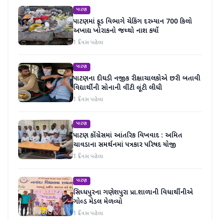
પાટણ
પાટણમાં ફૂડ વિભાગે ચેકિંગ દરમ્યાન 700 કિલો
અખાદ્ય ખોરાકનો જથ્થો નાશ કર્યો
1 દિવસ પહેલા
પાટણ
પાટણના દીઘડી નજીક રીક્ષાચાલકોએ છરી બતાવી
વિદ્યાર્થીની સોનાની વીંટી લૂંટી લીધી
1 દિવસ પહેલા
પાટણ
પાટણ કોંગ્રેસમાં આંતરિક વિખવાદ : અમિત
ચાવડાના સમર્થનમાં પત્રકાર પરિષદ યોજી
1 દિવસ પહેલા
પાટણ
સિધ્ધપુરના ગણેશપુરા પ્રા.શાળાની વિધાર્થીનીએ
ગોલ્ડ મેડલ મેળવ્યો
1 દિવસ પહેલા