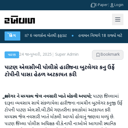
E-Paper
|
Login
ે ચાંદીપુરા? 6 બાળકોના મોતથી ફફડાટ
બ્રેકિંગ
●
હવામાન વિભાગે 18 રાજ્યો માટે ભારે વરસા
24 જાન્યુઆરી, 2025
|
Super Admin
Bookmark
પાટણ
પાટણ એલસીબી પોલીસે હારીજના બુટલેગર કનુ ઉર્ફે
ટોપીની પાસા હેઠળ અટકાયત કરી
બુટલેગર ને મધ્યસ્થ જેલ નવસારી ખાતે મોકલી અપાયો;
પાટણ જિલ્લામાં
દારૂના વ્યવસાય સાથે સંકળાયેલા હારીજના નામચીન બુટલેગર કનુજી ઉર્ફે
ટોપની પાટણ એલ.સી.બી.ટીમે ગણતરીના કલાકોમાં અટકાયત કરી
મધ્યસ્થ જેલ નવસારી ખાતે મોકલી આપ્યો હોવાનું જાણવા મળ્યું છે.
પાટણ જિલ્લા પોલીસ અધિક્ષક વી.કે.નાયી નાઓએ આગામી સ્થાનિક