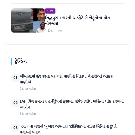
પાટણ
સિદ્ધપુરમાં કારની અડફેટે બે ખેડૂતોના મોત
નીપજ્યા
1 દિવસ પહેલા
ટ્રેન્ડિંગ
ખીમાણામાં જાહેર રસ્તા પર ગંદા પાણીનો નિકાલ, વેપારીઓ આકરા
01
પાણીએ
2 દિવસ પહેલા
IAF વિંગ કમાન્ડર હનીટ્રેપમાં ફસાયા, સંવેદનશીલ માહિતી લીક કરવાનો
02
આરોપ
1 દિવસ પહેલા
‘KGF’ના યશનો ખૂંખાર અવતાર! ‘ટોક્સિક’ના 4:38 મિનિટના ટ્રેલરે
03
મચાવ્યો ધમાલ