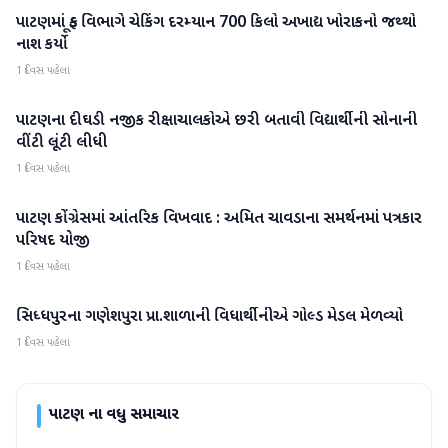
પાટણમાં ફૂડ વિભાગે ચેકિંગ દરમ્યાન 700 કિલો અખાદ્ય ખોરાકનો જથ્થો
પાટણ
નાશ કર્યો
1 દિવસ પહેલા
પાટણના દીઘડી નજીક રીક્ષાચાલકોએ છરી બતાવી વિદ્યાર્થીની સોનાની
પાટણ
વીંટી લૂંટી લીધી
1 દિવસ પહેલા
પાટણ કોંગ્રેસમાં આંતરિક વિખવાદ : અમિત ચાવડાના સમર્થનમાં પત્રકાર
પાટણ
પરિષદ યોજી
1 દિવસ પહેલા
સિધ્ધપુરના ગણેશપુરા પ્રા.શાળાની વિધાર્થીનીએ ગોલ્ડ મેડલ મેળવ્યો
પાટણ
1 દિવસ પહેલા
પાટણ
ના વધુ સમાચાર