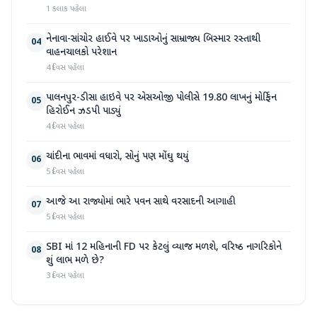
1 કલાક પહેલા
નેનાવા-સાંચોર હાઈવે પર ખાડાઓનું સામ્રાજ્ય બિસ્માર રસ્તાથી
04
વાહનચાલકો પરેશાન
4 દિવસ પહેલા
પાલનપુર-ડીસા હાઇવે પર એસઓજી પોલીસે 19.80 લાખનું મોર્ફિન
05
હિરોઈન ઝડપી પાડ્યું
4 દિવસ પહેલા
ચાંદીના ભાવમાં વધારો, સોનું પણ મોંઘુ થયું
06
5 દિવસ પહેલા
આજે આ રાજ્યોમાં ભારે પવન સાથે વરસાદની આગાહી
07
5 દિવસ પહેલા
SBI માં 12 મહિનાની FD પર કેટલું વ્યાજ મળશે, વરિષ્ઠ નાગરિકોને
08
શું લાભ મળે છે?
3 દિવસ પહેલા