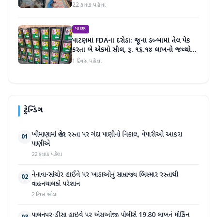
22 કલાક પહેલા
પાટણ
પાટણમાં FDAના દરોડા: જૂના ડબ્બામાં તેલ પેક
કરતા બે એકમો સીલ, રૂ. ૧૬.૧૪ લાખનો જથ્થો
જપ્ત
1 દિવસ પહેલા
ટ્રેન્ડિંગ
ખીમાણામાં જાહેર રસ્તા પર ગંદા પાણીનો નિકાલ, વેપારીઓ આકરા
01
પાણીએ
22 કલાક પહેલા
નેનાવા-સાંચોર હાઈવે પર ખાડાઓનું સામ્રાજ્ય બિસ્માર રસ્તાથી
02
વાહનચાલકો પરેશાન
2 દિવસ પહેલા
પાલનપુર-ડીસા હાઇવે પર એસઓજી પોલીસે 19.80 લાખનું મોર્ફિન