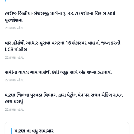
હારીજ-બિલીયા-બેચરાજી માર્ગના રૂ. 33.70 કરોડના વિકાસ કામો
પાટણ
પૂરજોશમાં
20 કલાક પહેલા
વારાહીમાંથી આધાર-પુરાવા વગરના 16 શંકાસ્પદ વાહનો જપ્ત કરતી
પાટણ
LCB પોલીસ
22 કલાક પહેલા
સમીના વાવલ ગામ પાસેથી દેશી બંદૂક સાથે એક શખ્સ ઝડપાયો
પાટણ
22 કલાક પહેલા
પાટણ જિલ્લા પુરવઠા વિભાગ દ્વારા પેટ્રોલ પંપ પર સઘન ચેકિંગ સઘન
પાટણ
હાથ ધરાયું
22 કલાક પહેલા
પાટણ
ના વધુ સમાચાર