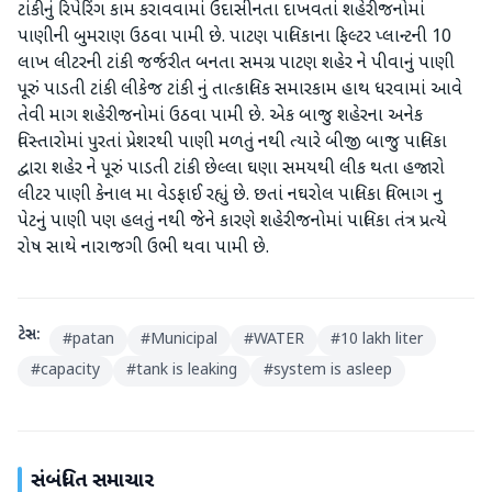
ટાંકીનું રિપેરિંગ કામ કરાવવામાં ઉદાસીનતા દાખવતાં શહેરીજનોમાં
પાણીની બુમરાણ ઉઠવા પામી છે. પાટણ પાલિકાના ફિલ્ટર પ્લાન્ટની 10
લાખ લીટરની ટાંકી જર્જરીત બનતા સમગ્ર પાટણ શહેર ને પીવાનું પાણી
પૂરું પાડતી ટાંકી લીકેજ ટાંકી નું તાત્કાલિક સમારકામ હાથ ધરવામાં આવે
તેવી માગ શહેરીજનોમાં ઉઠવા પામી છે. એક બાજુ શહેરના અનેક
વિસ્તારોમાં પુરતાં પ્રેશરથી પાણી મળતું નથી ત્યારે બીજી બાજુ પાલિકા
દ્વારા શહેર ને પૂરું પાડતી ટાંકી છેલ્લા ઘણા સમયથી લીક થતા હજારો
લીટર પાણી કેનાલ મા વેડફાઈ રહ્યું છે. છતાં નઘરોલ પાલિકા વિભાગ નુ
પેટનું પાણી પણ હલતું નથી જેને કારણે શહેરીજનોમાં પાલિકા તંત્ર પ્રત્યે
રોષ સાથે નારાજગી ઉભી થવા પામી છે.
ટેગ્સ:
#
patan
#
Municipal
#
WATER
#
10 lakh liter
#
capacity
#
tank is leaking
#
system is asleep
સંબંધિત સમાચાર