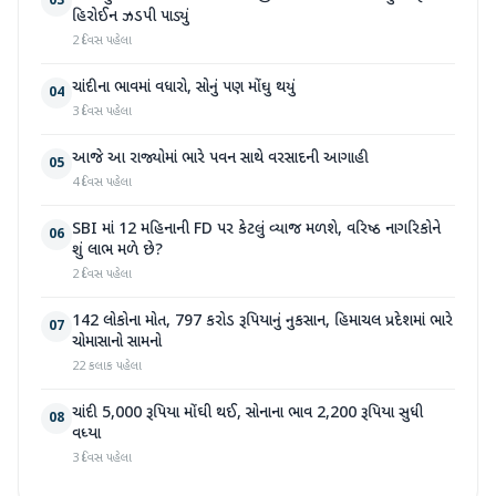
03
હિરોઈન ઝડપી પાડ્યું
2 દિવસ પહેલા
ચાંદીના ભાવમાં વધારો, સોનું પણ મોંઘુ થયું
04
3 દિવસ પહેલા
આજે આ રાજ્યોમાં ભારે પવન સાથે વરસાદની આગાહી
05
4 દિવસ પહેલા
SBI માં 12 મહિનાની FD પર કેટલું વ્યાજ મળશે, વરિષ્ઠ નાગરિકોને
06
શું લાભ મળે છે?
2 દિવસ પહેલા
142 લોકોના મોત, 797 કરોડ રૂપિયાનું નુકસાન, હિમાચલ પ્રદેશમાં ભારે
07
ચોમાસાનો સામનો
22 કલાક પહેલા
ચાંદી 5,000 રૂપિયા મોંઘી થઈ, સોનાના ભાવ 2,200 રૂપિયા સુધી
08
વધ્યા
3 દિવસ પહેલા