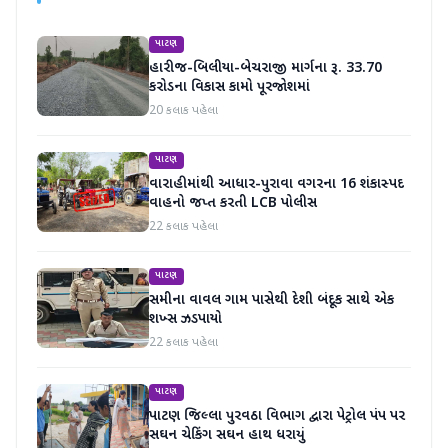
પાટણ
હારીજ-બિલીયા-બેચરાજી માર્ગના રૂ. 33.70
કરોડના વિકાસ કામો પૂરજોશમાં
20 કલાક પહેલા
પાટણ
વારાહીમાંથી આધાર-પુરાવા વગરના 16 શંકાસ્પદ
વાહનો જપ્ત કરતી LCB પોલીસ
22 કલાક પહેલા
પાટણ
સમીના વાવલ ગામ પાસેથી દેશી બંદૂક સાથે એક
શખ્સ ઝડપાયો
22 કલાક પહેલા
પાટણ
પાટણ જિલ્લા પુરવઠા વિભાગ દ્વારા પેટ્રોલ પંપ પર
સઘન ચેકિંગ સઘન હાથ ધરાયું