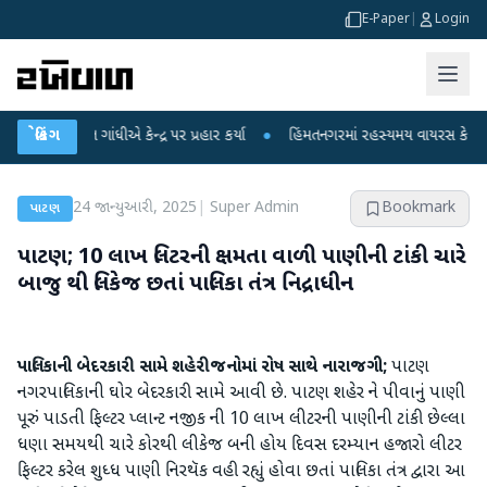
E-Paper
|
Login
ાહુલ ગાંધીએ કેન્દ્ર પર પ્રહાર કર્યા
બ્રેકિંગ
●
હિંમતનગરમાં રહસ્યમય વાયરસ કે ચાંદીપુરા?
24 જાન્યુઆરી, 2025
|
Super Admin
Bookmark
પાટણ
પાટણ; 10 લાખ લિટરની ક્ષમતા વાળી પાણીની ટાંકી ચારે
બાજુ થી લિકેજ છતાં પાલિકા તંત્ર નિદ્રાધીન
પાલિકાની બેદરકારી સામે શહેરીજનોમાં રોષ સાથે નારાજગી;
પાટણ
નગરપાલિકાની ઘોર બેદરકારી સામે આવી છે. પાટણ શહેર ને પીવાનું પાણી
પૂરું પાડતી ફિલ્ટર પ્લાન્ટ નજીક ની 10 લાખ લીટરની પાણીની ટાંકી છેલ્લા
ધણા સમયથી ચારે કોરથી લીકેજ બની હોય દિવસ દરમ્યાન હજારો લીટર
ફિલ્ટર કરેલ શુધ્ધ પાણી નિરથૅક વહી રહ્યું હોવા છતાં પાલિકા તંત્ર દ્વારા આ