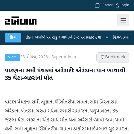
E-Paper
|
Login
્ષા લીકના આરોપો પર રાહુલ ગાંધીએ કેન્દ્ર પર પ્રહાર કર્યા
બ્રેકિંગ
●
હિંમતનગરમાં રહસ્યમય 
23 એપ્રિલ, 2026
|
Super Admin
Bookmark
પાટણ
પાટણના સમી પંથકમાં અરેરાટી : એરંડાના પાન ખાવાથી
35 ઘેટા-બકરાંનાં મોત
પાટણ પંથકના સમી તાલુકાના સિંગોતરીયા ગામના સીમ વિસ્તારમાં
એરંડાના ખેતરમાં ચરવા ગયેલા રબારી સમાજના પશુપાલકના 35
જેટલા ઘેટા-બકરાના એક સાથે મોત થતાં અરેરાટી વ્યાપી જવા પામી
હતી. સમી તાલુકાના સિંગોતરીયા ગામના ઠાકોર મહાદેવભાઇ ચુડાભાઇના