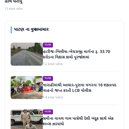
હાથ ધરાયું
15 કલાક પહેલા
પાટણ
ના વધુ સમાચાર
પાટણ
હારીજ-બિલીયા-બેચરાજી માર્ગના રૂ. 33.70
કરોડના વિકાસ કામો પૂરજોશમાં
12 કલાક પહેલા
પાટણ
વારાહીમાંથી આધાર-પુરાવા વગરના 16 શંકાસ્પદ
વાહનો જપ્ત કરતી LCB પોલીસ
14 કલાક પહેલા
પાટણ
સમીના વાવલ ગામ પાસેથી દેશી બંદૂક સાથે એક
શખ્સ ઝડપાયો