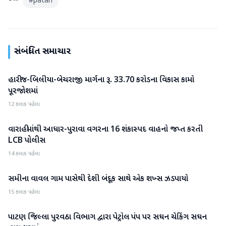
#
patan
સંબંધિત સમાચાર
હારીજ-બિલીયા-બેચરાજી માર્ગના રૂ. 33.70 કરોડના વિકાસ કામો
પાટણ
પૂરજોશમાં
12 કલાક પહેલા
વારાહીમાંથી આધાર-પુરાવા વગરના 16 શંકાસ્પદ વાહનો જપ્ત કરતી
પાટણ
LCB પોલીસ
14 કલાક પહેલા
સમીના વાવલ ગામ પાસેથી દેશી બંદૂક સાથે એક શખ્સ ઝડપાયો
પાટણ
15 કલાક પહેલા
પાટણ જિલ્લા પુરવઠા વિભાગ દ્વારા પેટ્રોલ પંપ પર સઘન ચેકિંગ સઘન
પાટણ