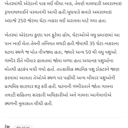
ખેતરમાંથી એરંડાનો પાક લઈ લીધા બાદ, તેમણે માલધારી અમરાભાઇ
રૂગનાથભાઈને પરવાનગી આપી હતી.બુધવારે સવારે અમરાભાઇ
અંદાજે 250 જેટલા ઘેટા-બકરા લઈ ચરાવવા માટે ગયા હતા.
ખેતરમાં એરંડાના કુણા પાન ફૂટેલા હોય, ઘેટાઓએ વધુ પ્રમાણમાં આ
પાન ખાઈ લેતા તેમની તબિયત લથડી હતી.જેમાથી 35 ઘેટા-બકરાના
ઘટના સ્થળે જ મોત નીપજ્યા હતા, જ્યારે અન્ય 50 થી વધુ પશુઓ
ગંભીર રીતે બીમાર હાલતમાં જોવા મળ્યા હતા.અચાનક પશુઓના
મોતથી હડકંપ મચી ગયો હતો. તાત્કાલિક સ્થાનિક પશુ ડોક્ટરને જાણ
કરવામાં આવતા તેઓએ સ્થળ પર પહોંચી અન્ય બીમાર પશુઓની
પ્રાથમિક સારવાર શરૂ કરી હતી. ઘટનાની ગંભીરતાને જોતા ગામના
તલાટી સહિતના સરકારી અધિકારીઓ અને ગામના આગેવાનોએ
સ્થળની મુલાકાત લીધી હતી.
ટેગ્સ: