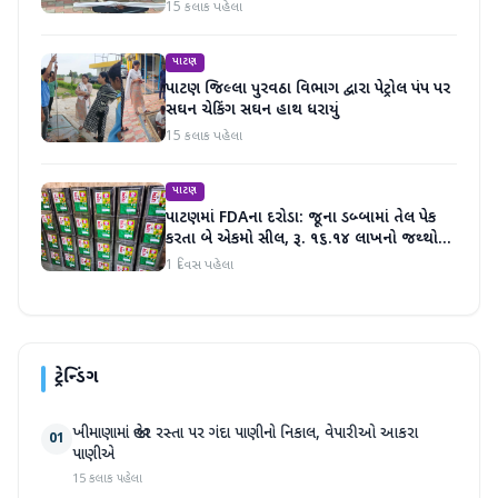
15 કલાક પહેલા
પાટણ
પાટણ જિલ્લા પુરવઠા વિભાગ દ્વારા પેટ્રોલ પંપ પર
સઘન ચેકિંગ સઘન હાથ ધરાયું
15 કલાક પહેલા
પાટણ
પાટણમાં FDAના દરોડા: જૂના ડબ્બામાં તેલ પેક
કરતા બે એકમો સીલ, રૂ. ૧૬.૧૪ લાખનો જથ્થો
જપ્ત
1 દિવસ પહેલા
ટ્રેન્ડિંગ
ખીમાણામાં જાહેર રસ્તા પર ગંદા પાણીનો નિકાલ, વેપારીઓ આકરા
01
પાણીએ
15 કલાક પહેલા