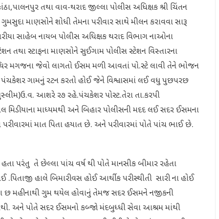
સકાંઠા,પાલનપુર તથા વાવ-થરાદ જીલ્લા પોલીસ અધિક્ષક શ્રી ચિંતન
 ગુમસુદા માણસોને શોધી તેમના પરીવાર સાથે મીલન કરાવવા સારૂ
તરીયા સાહેબ નાયબ પોલીસ અધિક્ષક થરાદ વિભાગ નાઓના
ેશન તથા સ્ટાફના માણસોને સુઈગામ પોલીસ સ્ટેશન વિસ્તારના
્થિર મગજના જેવો લાગતો ઈસમ મળી આવતાં પો.સ્ટે લાવી તેને ભોજન
પંચકેશર ગામનું રટન કરતો હોઈ જેને વિશ્વાસમાં લઈ વધુ પુછપરછ
ુસ્લીમ)ઉ.વ. આશરે ર૭ રહે.પંચકેશર પોસ્ટ.તેરા તા.કરપી
યલ મિડીયાના માધ્યમથી અને બિહાર પોલીસની મદદ લઈ સદર ઈસમના
રીવારમાં માત પિતા હયાત છે. અને પરીવારમાં પોતે પાંચ ભાઈ છે.
હતા પરંતુ તે છેલ્લા પાંચ વર્ષ થી પોતે માનસીક બીમાર રહેતા
હોઈ .પિતાજી હાલે બિમારીવસ હોઈ આર્થીક પરીસ્થીતી સારી ના હોઈ
્લા છ મહીનાથી ગુમ થયેલ હોવાનું તેમજ સદર ઈસમને નજીકની
ો નથી. અને પોતે સદર ઈસમનો કબ્જો મંદબુધ્ધી સેવા આશ્રમ માંથી