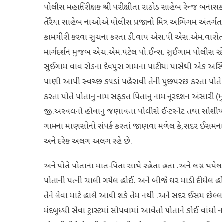
પોલીસ મહાનિરીક્ષક શ્રી પરીક્ષીતા રાઠોડ સાહેબ રેન્જ બના
તેરૈયા સાહેબ નાઓએ પોલીસ પ્રજાનો મિત્ર અભિગમ અંતર્ગત
કામગીરી કરવા સુચના કરતા ડી.વાય એસ.પી એસ.એમ.વારો
માર્ગદર્શન મુજબ એચ.એમ.પટેલ પો.ઈન્સ. સુઈગામ પોલીસ સ્ટ
સુઈગામ વાવ રોડના દેવપુરા ગામના પાટીયા પાસેથી એક અસ
પાણી આપી સ્વચ્છ કપડાં પહેરાવી તેની પુછપરછ કરતા પોતે 
કરતા પોતે પોતાનુ નામ સફકત પિતાનુ નામ નૂરદશન અંસારી (મ
જી.અરવલનો હોવાનુ જણાવતા પોલીસે ઈન્ટરનેટ તથા સોશી
ગામના માણસોનો સંપર્ક કરતાં જાણવા મળેલ કે,સદર ઈસમના પ
અને દરેક અલગ અલગ રહે છે.
અને પોતે પોતાના માત-પિતા સાથે રહેતા હતા .અને લગ્ન થયેલ 
પોતાની પત્ની ચાલી ગયેલ હોઈ. અને બીજે ઘર માડી દીધેલ 
તેને લેવા માટે હાલે આવી શકે તેમ નથી .અને સદર ઈસમ છેલ
મંદબુધ્ધી સેવા ટ્રાસ્ટમાં સોપવામાં આવેતો પોતાને કોઈ વાંધ