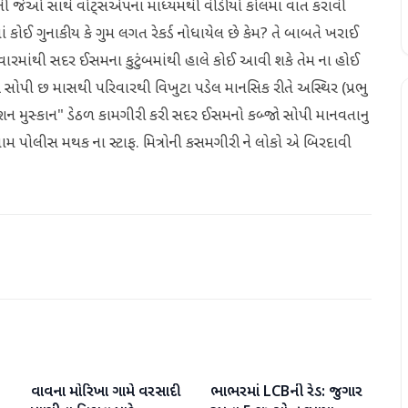
મની જેઓ સાથે વોટ્સએપના માધ્યમથી વીડીયો કોલમાં વાત કરાવી
ઈ ગુનાકીય કે ગુમ લગત રેકર્ડ નોધાયેલ છે કેમ? તે બાબતે ખરાઈ
વારમાંથી સદર ઈસમના કુટુંબમાંથી હાલે કોઈ આવી શકે તેમ ના હોઈ
ો સોપી છ માસથી પરિવારથી વિખુટા પડેલ માનસિક રીતે અસ્થિર (પ્રભુ
શન મુસ્કાન" ડેઠળ કામગીરી કરી સદર ઈસમનો કબ્જો સોપી માનવતાનુ
ોલીસ મથક ના સ્ટાફ. મિત્રોની કસમગીરી ને લોકો એ બિરદાવી
વાવના મોરિખા ગામે વરસાદી
ભાભરમાં LCBની રેડ: જુગાર
વાવ-થરાદ
વાવ-થરાદ