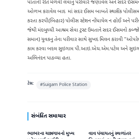
પોતાની રીતે મેળવી લેવાનું પરીવારે જણાવેલ અને સદર ઈસ
ઓળખ કરાવેલ બાદ માં સદર ઈસમ બાબતે સ્થાનિક પોલીસમાં કો
કરતા કરપી(બિહાર) પોલીસ સ્ટેશન નોંધાયેલ ન હોઈ અને પરી
જેથી મંદબુધ્ધી આશ્રમ સેવા ટ્રસ્ટ ઉમતાને સદર ઈસમનો કબ્જ
સમાન) યુવકનુ તેના પરીવાર સાથે સુખદ મિલન કરાવી "ઓપરે
કામ કરવા બદલ સુઇગામ પી.આઇ.એચ.એમ.પટેલ અને સુઇગામ પ
અભિનંદન પાઠવ્યા હતા.
ટેગ્સ:
#
Suigam Police Station
સંબંધિત સમાચાર
ભાભરના ચાત્રા ગામનો મુખ્ય
વાવ પંચાયતનું સ્થળાંતર
વાવ-થરાદ
વાવ-થરાદ