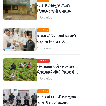
વાવ પંચાયતનું સ્થળાંતર
વિવાદમાં: જૂની ઇમારતમાં
કામકાજ શરૂ છતાં નવું મકાન
1 દિવસ પહેલા
અધૂરું
વાવ-થરાદ
વાવના મોરિખા ગામે વરસાદી
પાણીના નિકાલ માટે
ગ્રામજનોએ મામલતદારને
1 દિવસ પહેલા
આવેદનપત્ર પાઠવ્યું
બનાસકાંઠા
બનાસકાંઠા અને વાવ-થરાદમાં
મેઘરાજાએ લીધો વિરામ: ઉઘાડ
નીકળતાં ખેડૂતોમાં આનંદનો
1 દિવસ પહેલા
માહોલ
વાવ-થરાદ
ભાભરમાં LCBની રેડ: જુગાર
રમતા 5 શખ્સો ઝડપાયા