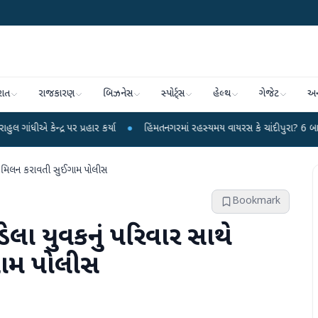
રાત
રાજકારણ
બિઝનેસ
સ્પોર્ટ્સ
હેલ્થ
ગેજેટ
અન
પર પ્રહાર કર્યા
●
હિંમતનગરમાં રહસ્યમય વાયરસ કે ચાંદીપુરા? 6 બાળકોના મોતથી ફ
ુખદ મિલન કરાવતી સુઈગામ પોલીસ
Bookmark
ેલા યુવકનું પરિવાર સાથે
ગામ પોલીસ