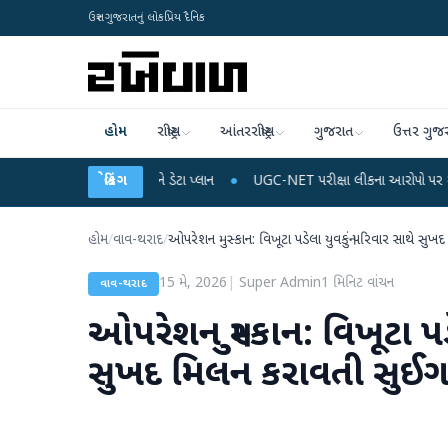
ઉત્તર ગુજરાતનું લોકપ્રિય દૈનિક
હોમ
રાષ્ટ્રીય
આંતરરાષ્ટ્રીય
ગુજરાત
ઉત્તર ગુજ
લ રિચાર્જ અને ડેટા પ્લાન
બ્રેકિંગ
●
UGC-NET પરીક્ષા લીકના આરોપો પર રાહુલ ગાંધીએ કેન્દ્ર 
હોમ
/
વાવ-થરાદ
/
ઓપરેશન મુસ્કાન: વિખૂટા પડેલા યુવકનું પરિવાર સાથે સ
15 મે, 2026
|
Super Admin
1
મિનિટ વાંચન
વાવ-થરાદ
ઓપરેશન મુસ્કાન: વિખૂટા પડ
સુખદ મિલન કરાવતી સુઈ