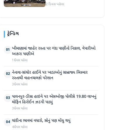
2 દિવસ પહેલા
ટ્રેન્ડિંગ
ખીમાણામાં જાહેર રસ્તા પર ગંદા પાણીનો નિકાલ, વેપારીઓ
01
આકરા પાણીએ
1 દિવસ પહેલા
નેનાવા-સાંચોર હાઈવે પર ખાડાઓનું સામ્રાજ્ય બિસ્માર
02
રસ્તાથી વાહનચાલકો પરેશાન
3 દિવસ પહેલા
પાલનપુર-ડીસા હાઇવે પર એસઓજી પોલીસે 19.80 લાખનું
03
મોર્ફિન હિરોઈન ઝડપી પાડ્યું
3 દિવસ પહેલા
ચાંદીના ભાવમાં વધારો, સોનું પણ મોંઘુ થયું
04
4 દિવસ પહેલા