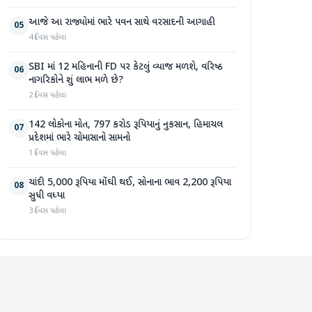
આજે આ રાજ્યોમાં ભારે પવન સાથે વરસાદની આગાહી
05
4 દિવસ પહેલા
SBI માં 12 મહિનાની FD પર કેટલું વ્યાજ મળશે, વરિષ્ઠ
06
નાગરિકોને શું લાભ મળે છે?
2 દિવસ પહેલા
142 લોકોના મોત, 797 કરોડ રૂપિયાનું નુકસાન, હિમાચલ
07
પ્રદેશમાં ભારે ચોમાસાનો સામનો
1 દિવસ પહેલા
ચાંદી 5,000 રૂપિયા મોંઘી થઈ, સોનાના ભાવ 2,200 રૂપિયા
08
સુધી વધ્યા
3 દિવસ પહેલા