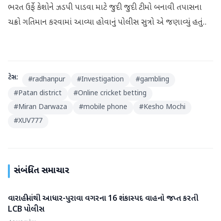
ભરત ઉર્ફે કેશોને ઝડપી પાડવા માટે જુદી જુદી ટીમો બનાવી તપાસના
ચક્રો ગતિમાન કરવામાં આવ્યા હોવાનું પોલીસ સુત્રો એ જણાવ્યું હતું..
ટેગ્સ:
#
radhanpur
#
Investigation
#
gambling
#
Patan district
#
Online cricket betting
#
Miran Darwaza
#
mobile phone
#
Kesho Mochi
#
XUV777
સંબંધિત સમાચાર
વારાહીમાંથી આધાર-પુરાવા વગરના 16 શંકાસ્પદ વાહનો જપ્ત કરતી
પાટણ
LCB પોલીસ