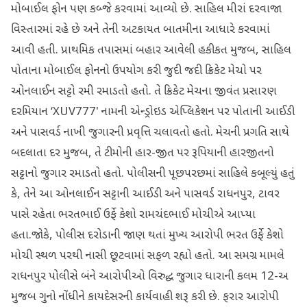
મોબાઈલ ફોન પણ કબ્જે કરવામાં આવ્યો છે. સાહિલ મીરાં દરવાજા
વિસ્તારમાં રહે છે અને તેની અટકાયત બાતમીના આધારે કરવામાં
આવી હતી. પ્રાથમિક તપાસમાં બહાર આવેલી હકીકત મુજબ, સાહિલ
પોતાના મોબાઈલ ફોનનો ઉપયોગ કરી જુદી જદી ક્રિકેટ મેચો પર
ઓનલાઈન સટ્ટો રમી રમાડતો હતો. તે ક્રિકેટ મેચના જીવંત પ્રસારણ
દરમિયાન ‘XUV777' નામની એન્ડ્રોઇડ એપ્લિકેશન પર પોતાની આઈડી
અને પાસવર્ડ નાખી જુગારની પ્રવૃત્તિ ચલાવતો હતો. મેચની પ્રગતિ સાથે
બદલાતા દર મુજબ, તે ટીમોની હાર-જીત પર રૂપિયાની હારજીતનો
સટ્ટાનો જુગાર રમાડતો હતો. પોલીસની પૂછપરછમાં સાહિલે કબૂલ્યું હતું
કે, તેને આ ઓનલાઈન સટ્ટાની આઈડી અને પાસવર્ડ રાધનપુર, ટાવર
પાસે રહેતા ભરતભાઈ ઉર્ફે કેશો રામચંદભાઈ મોચીએ આપ્યા
હતા.જોકે, પોલીસ દરોડાની જાણ થતાં મુખ્ય આરોપી ભરત ઉર્ફે કેશો
મોચી સ્થળ પરથી નાસી છૂટવામાં સફળ રહ્યો હતો. આ સમગ્ર મામલે
રાધનપુર પોલીસે બંને આરોપીઓ વિરુદ્ધ જુગાર ધારાની કલમ 12-અ
મુજબ ગુનો નોંધીને કાયદેસરની કાર્યવાહી શરૂ કરી છે. ફરાર આરોપી