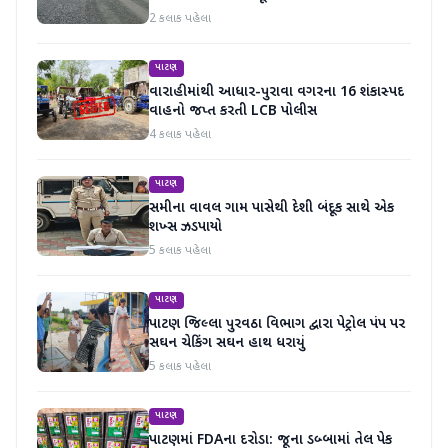
2 કલાક પહેલા
પાટણ
વારાહીમાંથી આધાર-પુરાવા વગરના 16 શંકાસ્પદ
વાહનો જપ્ત કરતી LCB પોલીસ
4 કલાક પહેલા
પાટણ
સમીના વાવલ ગામ પાસેથી દેશી બંદૂક સાથે એક
શખ્સ ઝડપાયો
5 કલાક પહેલા
પાટણ
પાટણ જિલ્લા પુરવઠા વિભાગ દ્વારા પેટ્રોલ પંપ પર
સઘન ચેકિંગ સઘન હાથ ધરાયું
5 કલાક પહેલા
પાટણ
પાટણમાં FDAના દરોડા: જૂના ડબ્બામાં તેલ પેક