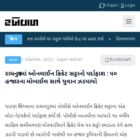
E-Paper
|
Login
ા લીકના આરોપો પર રાહુલ ગાંધીએ કેન્દ્ર પર પ્રહાર કર્યા
બ્રેકિંગ
●
હિંમતનગરમાં રહસ્યમય વા
1 ઑક્ટોબર, 2025
|
Super Admin
Bookmark
પાટણ
રાધનપુરમાં ઓનલાઈન ક્રિકેટ સટ્ટાનો પર્દાફાશ : ૫૦
હજારના મોબાઈલ સાથે યુવાન ઝડપાયો
પાટણ જિલ્લાના રાધનપુરમાં પોલીસે ઓનલાઈન ક્રિકેટ સટ્ટાના એક
મોટા નેટવર્કનો પર્દાફાશ કર્યો છે. પોલીસે બાતમીના આધારે ૧૯ વર્ષીય
સાહિલ સલીમભાઇ મોરવાડીયાને ક્રિકેટ મેચ પર સટ્ટો રમાડતા રંગે હાથ
ઝડપી પાડયો છે.આરોપી પાસેથી ૫૦ હજાર રૂપિયાની કિંમતનો એક