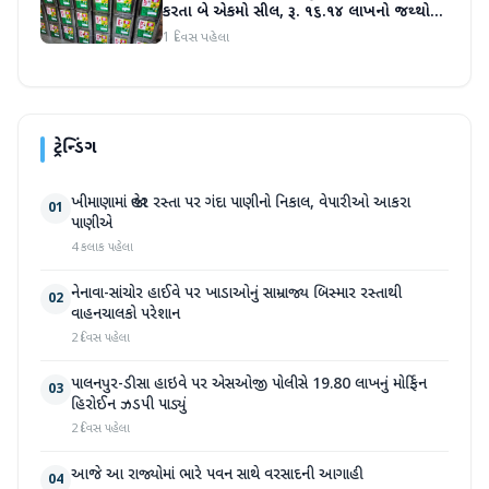
કરતા બે એકમો સીલ, રૂ. ૧૬.૧૪ લાખનો જથ્થો
જપ્ત
1 દિવસ પહેલા
ટ્રેન્ડિંગ
ખીમાણામાં જાહેર રસ્તા પર ગંદા પાણીનો નિકાલ, વેપારીઓ આકરા
01
પાણીએ
4 કલાક પહેલા
નેનાવા-સાંચોર હાઈવે પર ખાડાઓનું સામ્રાજ્ય બિસ્માર રસ્તાથી
02
વાહનચાલકો પરેશાન
2 દિવસ પહેલા
પાલનપુર-ડીસા હાઇવે પર એસઓજી પોલીસે 19.80 લાખનું મોર્ફિન
03
હિરોઈન ઝડપી પાડ્યું
2 દિવસ પહેલા
આજે આ રાજ્યોમાં ભારે પવન સાથે વરસાદની આગાહી
04