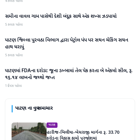
4 કલાક પહેલા
સમીના વાવલ ગામ પાસેથી દેશી બંદૂક સાથે એક શખ્સ ઝડપાયો
પાટણ
5 કલાક પહેલા
પાટણ જિલ્લા પુરવઠા વિભાગ દ્વારા પેટ્રોલ પંપ પર સઘન ચેકિંગ સઘન
પાટણ
હાથ ધરાયું
5 કલાક પહેલા
પાટણમાં FDAના દરોડા: જૂના ડબ્બામાં તેલ પેક કરતા બે એકમો સીલ, રૂ.
પાટણ
૧૬.૧૪ લાખનો જથ્થો જપ્ત
1 દિવસ પહેલા
પાટણ
ના વધુ સમાચાર
પાટણ
હારીજ-બિલીયા-બેચરાજી માર્ગના રૂ. 33.70
કરોડના વિકાસ કામો પૂરજોશમાં