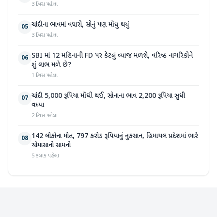
3 દિવસ પહેલા
ચાંદીના ભાવમાં વધારો, સોનું પણ મોંઘુ થયું
05
3 દિવસ પહેલા
SBI માં 12 મહિનાની FD પર કેટલું વ્યાજ મળશે, વરિષ્ઠ નાગરિકોને
06
શું લાભ મળે છે?
1 દિવસ પહેલા
ચાંદી 5,000 રૂપિયા મોંઘી થઈ, સોનાના ભાવ 2,200 રૂપિયા સુધી
07
વધ્યા
2 દિવસ પહેલા
142 લોકોના મોત, 797 કરોડ રૂપિયાનું નુકસાન, હિમાચલ પ્રદેશમાં ભારે
08
ચોમાસાનો સામનો
5 કલાક પહેલા