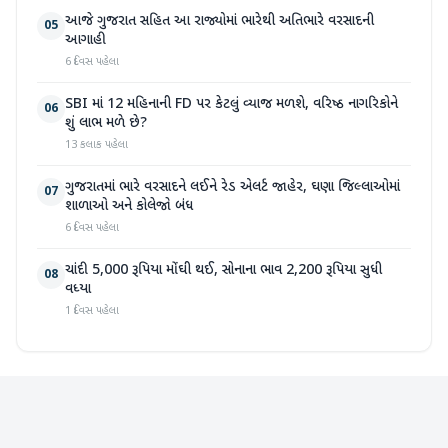
આજે ગુજરાત સહિત આ રાજ્યોમાં ભારેથી અતિભારે વરસાદની
05
આગાહી
6 દિવસ પહેલા
SBI માં 12 મહિનાની FD પર કેટલું વ્યાજ મળશે, વરિષ્ઠ નાગરિકોને
06
શું લાભ મળે છે?
13 કલાક પહેલા
ગુજરાતમાં ભારે વરસાદને લઈને રેડ એલર્ટ જાહેર, ઘણા જિલ્લાઓમાં
07
શાળાઓ અને કોલેજો બંધ
6 દિવસ પહેલા
ચાંદી 5,000 રૂપિયા મોંઘી થઈ, સોનાના ભાવ 2,200 રૂપિયા સુધી
08
વધ્યા
1 દિવસ પહેલા