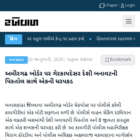
E-Paper
|
Login
ો પર રાહુલ ગાંધીએ કેન્દ્ર પર પ્રહાર કર્યા
બ્રેકિંગ
●
હિંમતનગરમાં રહસ્યમય વાયરસ કે ચાંદ
20 જાન્યુઆરી, 2025
|
Super Admin
Bookmark
બનાસકાંઠા
અમીરગઢ બોર્ડર પર ગેરકાયદેસર દેશી બનાવટની
પિસ્તોલ સાથે એકની ધરપકડ
બનાસકાંઠા જિલ્લાના અમીરગઢ બોર્ડર ચેકપોસ્ટ પર પોલીસે કરેલી
કામગીરીમાં એક મોટી સફળતા મળી છે. પોલીસે વાહન ચેકિંગ દરમિયાન
એક લક્ઝરી બસમાંથી દેશી બનાવટની પિસ્તોલ અને 8 જીવતા કારતૂસ
સાથે એક શખસની ધરપકડ કરી છે. આ કામગીરી પોલીસ મહાનિરીક્ષક
ચિરાગ કોરડીયા અને પોલીસ અધિક્ષક અક્ષયરાજ મકવાણાના માર્ગદર્શન