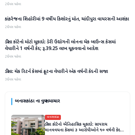
2 દિવસ પહેલા
કાંકરેજના શિહોરીમાં 9 વર્ષીય કિશોરનું મોત, ચાંદીપુરા વાયરસની આશંકા
બનાસકાંઠા
2 દિવસ પહેલા
ડીસા કોર્ટનો મોટો ચુકાદો: ડેરી ઉદ્યોગની લોનના ચેક બાઉન્સ કેસમાં
બનાસકાંઠા
વેપારીને 1 વર્ષની કેદ; રૂ.39.25 લાખ ચૂકવવાનો આદેશ
2 દિવસ પહેલા
ડીસા: ચેક રિટર્ન કેસમાં ફ્રૂટના વેપારીને એક વર્ષની કેદની સજા
બનાસકાંઠા
3 દિવસ પહેલા
બનાસકાંઠા
ના વધુ સમાચાર
બનાસકાંઠા
ડીસા કોર્ટનો ઐતિહાસિક ચુકાદો: સાપરાધ
માનવવધના કેસમાં ૩ આરોપીઓને ૧૦ વર્ષની કેદ