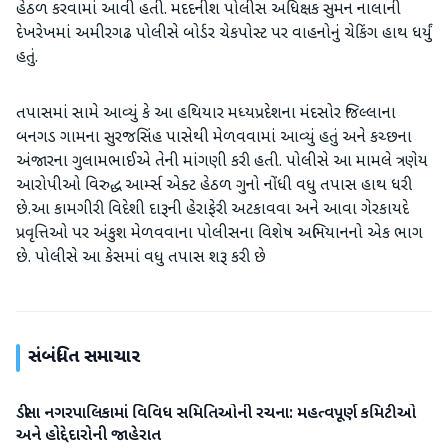
હેઠળ કરવામાં આવી હતી. મદદનીશ પોલીસ અધિક્ષક સુમન નાલાની
દેખરેખમાં અમીરગઢ પોલીસે બોર્ડર ચેકપોસ્ટ પર વાહનોનું ચેકિંગ હાથ ધર્યું
હતું.
તપાસમાં સામે આવ્યું કે આ હથિયાર મધ્યપ્રદેશના મંદસોર જિલ્લાના
બનગડ ગામના સુરજસિંહ પાસેથી મેળવવામાં આવ્યું હતું અને કચ્છના
અંજારના ગુલામભાઈએ તેની માંગણી કરી હતી. પોલીસે આ મામલે ત્રણેય
આરોપીઓ વિરુદ્ધ આર્મ્સ એક્ટ હેઠળ ગુનો નોંધી વધુ તપાસ હાથ ધરી
છે.આ કામગીરી વિદેશી દારૂની હેરાફેરી અટકાવવા અને આવા ગેરકાયદે
પ્રવૃત્તિઓ પર અંકુશ મેળવવાના પોલીસના વિશેષ અભિયાનનો એક ભાગ
છે. પોલીસે આ કેસમાં વધુ તપાસ શરૂ કરી છે
સંબંધિત સમાચાર
ડીસા નગરપાલિકામાં વિવિધ સમિતિઓની રચના: મહત્વપૂર્ણ કમિટીઓ
બનાસકાંઠા
અને હોદ્દેદારોની જાહેરાત