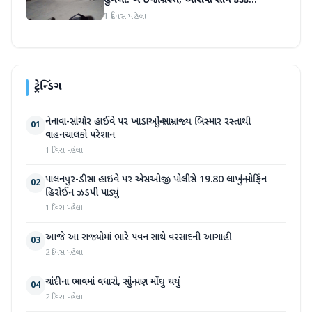
હુમલો: બે ઈજાગ્રસ્ત, આરોપી સામે કડક
કાર્યવાહીની માંગ
1 દિવસ પહેલા
ટ્રેન્ડિંગ
નેનાવા-સાંચોર હાઈવે પર ખાડાઓનું સામ્રાજ્ય બિસ્માર રસ્તાથી
01
વાહનચાલકો પરેશાન
1 દિવસ પહેલા
પાલનપુર-ડીસા હાઇવે પર એસઓજી પોલીસે 19.80 લાખનું મોર્ફિન
02
હિરોઈન ઝડપી પાડ્યું
1 દિવસ પહેલા
આજે આ રાજ્યોમાં ભારે પવન સાથે વરસાદની આગાહી
03
2 દિવસ પહેલા
ચાંદીના ભાવમાં વધારો, સોનું પણ મોંઘુ થયું
04
2 દિવસ પહેલા