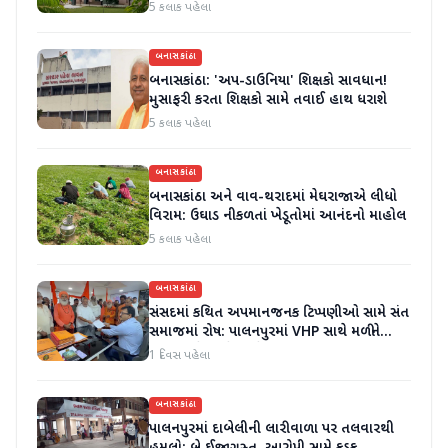
અને ૬ લાખનો દંડ
5 કલાક પહેલા
બનાસકાંઠા
બનાસકાંઠા: 'અપ-ડાઉનિયા' શિક્ષકો સાવધાન!
મુસાફરી કરતા શિક્ષકો સામે તવાઈ હાથ ધરાશે
5 કલાક પહેલા
બનાસકાંઠા
બનાસકાંઠા અને વાવ-થરાદમાં મેઘરાજાએ લીધો
વિરામ: ઉઘાડ નીકળતાં ખેડૂતોમાં આનંદનો માહોલ
5 કલાક પહેલા
બનાસકાંઠા
સંસદમાં કથિત અપમાનજનક ટિપ્પણીઓ સામે સંત
સમાજમાં રોષ: પાલનપુરમાં VHP સાથે મળીને
અધિક કલેક્ટરને આવેદનપત્ર આપ્યું
1 દિવસ પહેલા
બનાસકાંઠા
પાલનપુરમાં દાબેલીની લારીવાળા પર તલવારથી