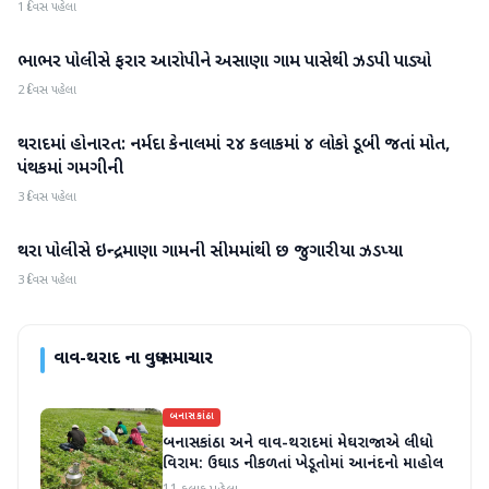
1 દિવસ પહેલા
ભાભર પોલીસે ફરાર આરોપીને અસાણા ગામ પાસેથી ઝડપી પાડ્યો
વાવ-થરાદ
2 દિવસ પહેલા
થરાદમાં હોનારત: નર્મદા કેનાલમાં ૨૪ કલાકમાં ૪ લોકો ડૂબી જતાં મોત,
વાવ-થરાદ
પંથકમાં ગમગીની
3 દિવસ પહેલા
થરા પોલીસે ઇન્દ્રમાણા ગામની સીમમાંથી છ જુગારીયા ઝડપ્યા
વાવ-થરાદ
3 દિવસ પહેલા
વાવ-થરાદ
ના વધુ સમાચાર
બનાસકાંઠા
બનાસકાંઠા અને વાવ-થરાદમાં મેઘરાજાએ લીધો
વિરામ: ઉઘાડ નીકળતાં ખેડૂતોમાં આનંદનો માહોલ