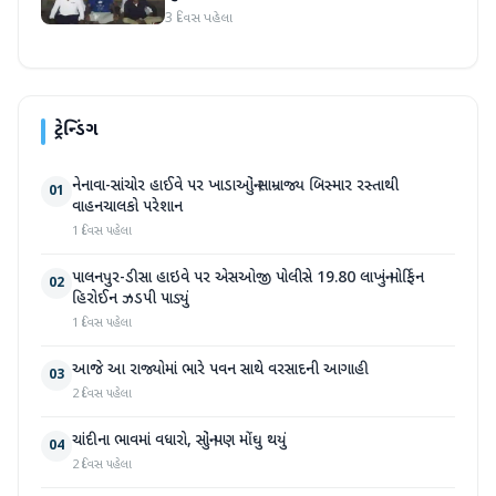
3 દિવસ પહેલા
ટ્રેન્ડિંગ
નેનાવા-સાંચોર હાઈવે પર ખાડાઓનું સામ્રાજ્ય બિસ્માર રસ્તાથી
01
વાહનચાલકો પરેશાન
1 દિવસ પહેલા
પાલનપુર-ડીસા હાઇવે પર એસઓજી પોલીસે 19.80 લાખનું મોર્ફિન
02
હિરોઈન ઝડપી પાડ્યું
1 દિવસ પહેલા
આજે આ રાજ્યોમાં ભારે પવન સાથે વરસાદની આગાહી
03
2 દિવસ પહેલા
ચાંદીના ભાવમાં વધારો, સોનું પણ મોંઘુ થયું
04
2 દિવસ પહેલા