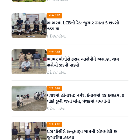
11 કલાક પહેલા
વાવ-થરાદ
ભાભરમાં LCBની રેડ: જુગાર રમતા 5 શખ્સો
ઝડપાયા
1 દિવસ પહેલા
વાવ-થરાદ
ભાભર પોલીસે ફરાર આરોપીને અસાણા ગામ
પાસેથી ઝડપી પાડ્યો
2 દિવસ પહેલા
વાવ-થરાદ
થરાદમાં હોનારત: નર્મદા કેનાલમાં ૨૪ કલાકમાં ૪
લોકો ડૂબી જતાં મોત, પંથકમાં ગમગીની
3 દિવસ પહેલા
વાવ-થરાદ
થરા પોલીસે ઇન્દ્રમાણા ગામની સીમમાંથી છ
જુગારીયા ઝડપ્યા