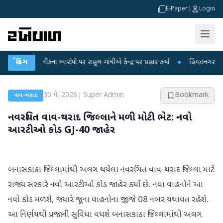
E-Paper
|
Login
્ષા લીકના આરોપો પર રાહુલ ગાંધીએ કેન્દ્ર પર પ્રહાર કર્યા
બ્રેકિંગ
●
હિંમતનગરમાં રહસ્યમય 
30 મે, 2026
|
Super Admin
Bookmark
વાવ-થરાદ
નવરચિત વાવ-થરાદ જિલ્લાને મળી મોટી ભેટ: નવો
આરટીઓ કોડ GJ-40 જાહેર
બનાસકાંઠા જિલ્લામાંથી અલગ થયેલા નવરચિત વાવ-થરાદ જિલ્લા માટે
રાજ્ય સરકારે નવો આરટીઓ કોડ જાહેર કર્યો છે. નવા વાહનોને આ
નવો કોડ મળશે, જ્યારે જૂના વાહનોના જીજે 08 નંબર યથાવત રહેશે.
આ નિર્ણયથી પ્રજાની સુવિધા વધશે બનાસકાંઠા જિલ્લામાંથી અલગ