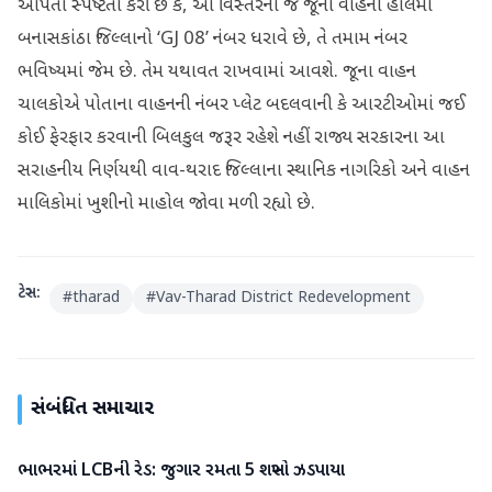
આપતા સ્પષ્ટતા કરી છે કે, આ વિસ્તરના જે જૂના વાહનો હાલમાં
બનાસકાંઠા જિલ્લાનો ‘GJ 08’ નંબર ધરાવે છે, તે તમામ નંબર
ભવિષ્યમાં જેમ છે. તેમ યથાવત રાખવામાં આવશે. જૂના વાહન
ચાલકોએ પોતાના વાહનની નંબર પ્લેટ બદલવાની કે આરટીઓમાં જઈ
કોઈ ફેરફાર કરવાની બિલકુલ જરૂર રહેશે નહીં રાજ્ય સરકારના આ
સરાહનીય નિર્ણયથી વાવ-થરાદ જિલ્લાના સ્થાનિક નાગરિકો અને વાહન
માલિકોમાં ખુશીનો માહોલ જોવા મળી રહ્યો છે.
ટેગ્સ:
#
tharad
#
Vav-Tharad District Redevelopment
સંબંધિત સમાચાર
ભાભરમાં LCBની રેડ: જુગાર રમતા 5 શખ્સો ઝડપાયા
વાવ-થરાદ