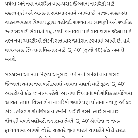
થયેલા અને નવા નવરચિત વાવ-થરાદ જિલ્લાના નાગરિકો માટે
મહત્વપૂર્ણ અને આનંદના સમાચાર સામે આવ્યા છે. રાજ્ય સરકારના
વાહનવ્યવહાર વિભાગ દ્વારા વહીવટી સરળતાના ભાગરૂપે અને સ્થાનિક
સ્તરે સરકારી સેવાઓ વધુ ઝડપી બનાવવા માટે વાવ-થરાદ જિલ્લા માટે
તદ્દન નવા આરટીઓ કોડની સત્તાવાર જાહેરાત કરવામાં આવી છે. હવે
વાવ-થરાદ જિલ્લાના વિસ્તાર માટે ‘GJ 40’ (જીજે 40) કોડ અમલી
બનશે.
સરકારના આ નવા નિર્ણય અનુસાર, હવે નવો બનેલો વાવ-થરાદ
જિલ્લાના તમામ નવા ખરીદવામાં આવતા વાહનો માટે ફક્ત ‘GJ 40’
આરટીઓ કોડ જ માન્ય રહેશે. આ નવા જિલ્લાના ભૌગોલિક કાર્યક્ષેત્રમાં
આવતા તમામ વિસ્તારોના નાગરિકો જ્યારે પણ પોતાના નવા ટુ-વ્હીલર,
ફોર-વ્હીલર કે કોમર્શિયલ વાહનોની ખરીદી કરશે. ત્યારે સત્તાવાર
નોંધણી વખતે વહીવટી તંત્ર દ્વારા તેમને ‘GJ 40’ શ્રેણીના જ નંબર
ફાળવવામાં આવશે જો કે, સરકારે જૂના વાહન ચાલકોને મોટી રાહત