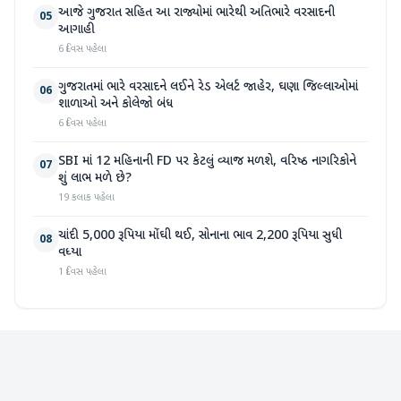
આજે ગુજરાત સહિત આ રાજ્યોમાં ભારેથી અતિભારે વરસાદની
05
આગાહી
6 દિવસ પહેલા
ગુજરાતમાં ભારે વરસાદને લઈને રેડ એલર્ટ જાહેર, ઘણા જિલ્લાઓમાં
06
શાળાઓ અને કોલેજો બંધ
6 દિવસ પહેલા
SBI માં 12 મહિનાની FD પર કેટલું વ્યાજ મળશે, વરિષ્ઠ નાગરિકોને
07
શું લાભ મળે છે?
19 કલાક પહેલા
ચાંદી 5,000 રૂપિયા મોંઘી થઈ, સોનાના ભાવ 2,200 રૂપિયા સુધી
08
વધ્યા
1 દિવસ પહેલા