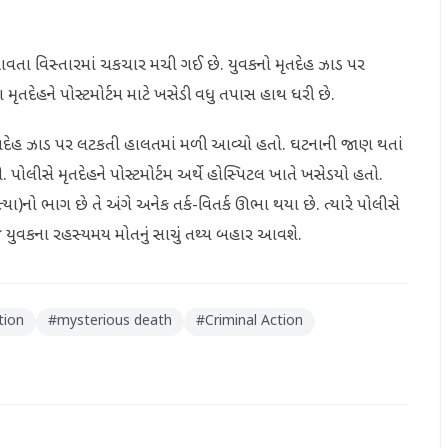
આવતા વિસ્તારમાં ચકચાર મચી ગઈ છે. યુવકનો મૃતદેહ ઝાડ પર
ૃતદેહને પોસ્ટમોર્ટમ માટે ખસેડી વધુ તપાસ હાથ ધરી છે.
મૃતદેહ ઝાડ પર લટકતી હાલતમાં મળી આવ્યો હતો. ઘટનાની જાણ થતાં
 પોલીસે મૃતદેહને પોસ્ટમોર્ટમ અર્થે હોસ્પિટલ ખાતે ખસેડયો હતો.
યા)નો ભાગ છે તે અંગે અનેક તર્ક-વિતર્ક ઊભા થયા છે. ત્યારે પોલીસે
 યુવકના રહસ્યમય મોતનું સાચું તથ્ય બહાર આવશે.
tion
#
mysterious death
#
Criminal Action