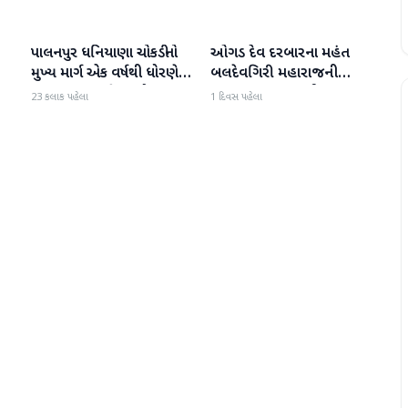
પાલનપુર ધનિયાણા ચોકડીનો
ઓગડ દેવ દરબારના મહંત
બનાસકાંઠા
બનાસકાંઠા
મુખ્ય માર્ગ એક વર્ષથી ધોરણે:
બલદેવગિરી મહારાજની
ગટરલાઇન પછી રસ્તો ન
અટકાયત બાદ જામીન પર
23 કલાક પહેલા
1 દિવસ પહેલા
બનતા હાલાકી
મુક્તિ