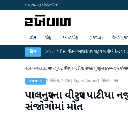
ઉત્તર ગુજરાતનું લોકપ્રિય દૈનિક
હોમ
રાષ્ટ્રીય
આંતરરાષ્ટ્રીય
ગુજરાત
ઉત્તર ગુજ
લાન
●
UGC-NET પરીક્ષા લીકના આરોપો પર રાહુલ ગાંધીએ કેન્દ્ર પર પ્રહાર કર્યા
બ્રેકિંગ
●
હોમ
/
બનાસકાંઠા
/
પાલનપુરના વીરપુર પાટીયા નજીક યુવકનું રહસ્યમય સંજોગોમ
2 એપ્રિલ, 2026
|
Super Admin
1
મિનિટ વાંચન
બનાસકાંઠા
પાલનપુરના વીરપુર પાટીયા 
સંજોગોમાં મોત