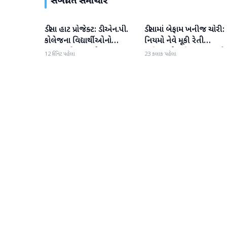
સંબંધિત સમાચાર
ડીસા હાટ પ્રોજેક્ટ: ડી.એન.પી.
ડીસામાં બેફામ ખનીજ ચોરી:
બનાસકાંઠા
બનાસકાંઠા
કોલેજના વિદ્યાર્થીઓનો
નિયમો નેવે મૂકી રેતી
ઉત્સાહભેર સહયોગ
માફિયાઓ સક્રિય, તંત્ર સામે
12 મિનિટ પહેલા
23 કલાક પહેલા
સવાલો