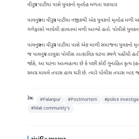
વીરપુર પાટીયા પાસે યુવકનો મૃતદેહ મળતા ચકચાર
પાલનપુરના વીરપુર પાટીયા નજીકથી એક યુવકનો મૃતદેહ મળી 
ગળેફાંસો ખાધેલી હાલતમાં મળી આવ્યો હતો. પોલીસે યુવકના મ
પાલનપુરના વીરપુર પાટીયા પાસે એક માળી સમાજના યુવકનો 
જ પાલનપુર તાલુકા પોલીસ તાત્કાલિક ઘટના સ્થળે પહોંચી હતી.
જોકે, આ ઘટના આત્મહત્યા છે કે પછી કોઈ ગુનાહિત કૃત્ય (હત્
સમગ્ર મામલે તપાસ હાથ ધરી છે. ત્યારે પોલીસ તપાસ બાદ જ
ટેગ્સ:
#
Palanpur
#
Postmortem
#
police investiga
#
Mali community's