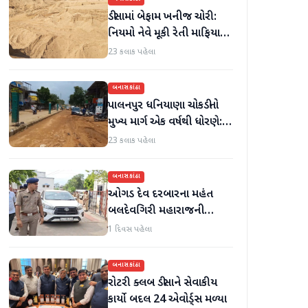
ડીસામાં બેફામ ખનીજ ચોરી:
નિયમો નેવે મૂકી રેતી માફિયાઓ
સક્રિય, તંત્ર સામે સવાલો
23 કલાક પહેલા
બનાસકાંઠા
પાલનપુર ધનિયાણા ચોકડીનો
મુખ્ય માર્ગ એક વર્ષથી ધોરણે:
ગટરલાઇન પછી રસ્તો ન
23 કલાક પહેલા
બનતા હાલાકી
બનાસકાંઠા
ઓગડ દેવ દરબારના મહંત
બલદેવગિરી મહારાજની
અટકાયત બાદ જામીન પર
1 દિવસ પહેલા
મુક્તિ
બનાસકાંઠા
રોટરી ક્લબ ડીસાને સેવાકીય
કાર્યો બદલ 24 એવોર્ડ્સ મળ્યા