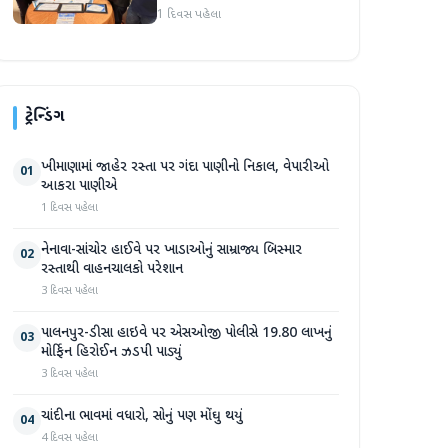
1 દિવસ પહેલા
ટ્રેન્ડિંગ
ખીમાણામાં જાહેર રસ્તા પર ગંદા પાણીનો નિકાલ, વેપારીઓ
01
આકરા પાણીએ
1 દિવસ પહેલા
નેનાવા-સાંચોર હાઈવે પર ખાડાઓનું સામ્રાજ્ય બિસ્માર
02
રસ્તાથી વાહનચાલકો પરેશાન
3 દિવસ પહેલા
પાલનપુર-ડીસા હાઇવે પર એસઓજી પોલીસે 19.80 લાખનું
03
મોર્ફિન હિરોઈન ઝડપી પાડ્યું
3 દિવસ પહેલા
ચાંદીના ભાવમાં વધારો, સોનું પણ મોંઘુ થયું
04
4 દિવસ પહેલા