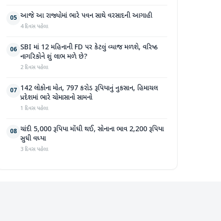
આજે આ રાજ્યોમાં ભારે પવન સાથે વરસાદની આગાહી
05
4 દિવસ પહેલા
SBI માં 12 મહિનાની FD પર કેટલું વ્યાજ મળશે, વરિષ્ઠ
06
નાગરિકોને શું લાભ મળે છે?
2 દિવસ પહેલા
142 લોકોના મોત, 797 કરોડ રૂપિયાનું નુકસાન, હિમાચલ
07
પ્રદેશમાં ભારે ચોમાસાનો સામનો
1 દિવસ પહેલા
ચાંદી 5,000 રૂપિયા મોંઘી થઈ, સોનાના ભાવ 2,200 રૂપિયા
08
સુધી વધ્યા
3 દિવસ પહેલા