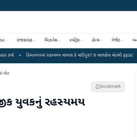
રાત
રાજકારણ
બિઝનેસ
સ્પોર્ટ્સ
હેલ્થ
ગેજેટ
અન
હિંમતનગરમાં રહસ્યમય વાયરસ કે ચાંદીપુરા? 6 બાળકોના મોતથી ફફડાટ
●
હવામાન વિભ
ાં મોત
Bookmark
નજીક યુવકનું રહસ્યમય