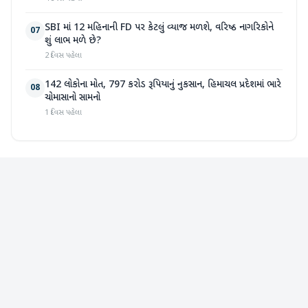
SBI માં 12 મહિનાની FD પર કેટલું વ્યાજ મળશે, વરિષ્ઠ નાગરિકોને
07
શું લાભ મળે છે?
2 દિવસ પહેલા
142 લોકોના મોત, 797 કરોડ રૂપિયાનું નુકસાન, હિમાચલ પ્રદેશમાં ભારે
08
ચોમાસાનો સામનો
1 દિવસ પહેલા