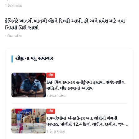
1 દિવસ પહેલા
કેબિનેટે ખાનગી ખાનગી બેંકને દિલ્હી આપી, ફી અને પ્રવેશ માટે નવા
રાષ્ટ્રીય
નિયમો વિશે જાણો
1 દિવસ પહેલા
રાષ્ટ્રીય
ના વધુ સમાચાર
રાષ્ટ્રીય
IAF વિંગ કમાન્ડર હનીટ્રેપમાં ફસાયા, સંવેદનશીલ
માહિતી લીક કરવાનો આરોપ
7 કલાક પહેલા
રાષ્ટ્રીય
રાયબરેલીમાં એન્કાઉન્ટર બાદ ચોરોની ગેંગની
ધરપકડ, પોલીસે 12.4 કિલો ચાંદીના દાગીના જપ્ત
કર્યા
1 દિવસ પહેલા