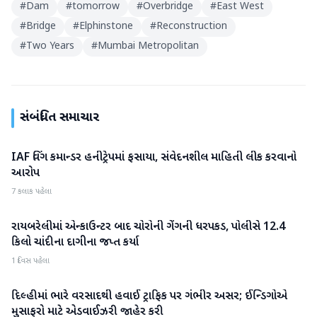
#
Dam
#
tomorrow
#
Overbridge
#
East West
#
Bridge
#
Elphinstone
#
Reconstruction
#
Two Years
#
Mumbai Metropolitan
સંબંધિત સમાચાર
IAF વિંગ કમાન્ડર હનીટ્રેપમાં ફસાયા, સંવેદનશીલ માહિતી લીક કરવાનો
રાષ્ટ્રીય
આરોપ
7 કલાક પહેલા
રાયબરેલીમાં એન્કાઉન્ટર બાદ ચોરોની ગેંગની ધરપકડ, પોલીસે 12.4
રાષ્ટ્રીય
કિલો ચાંદીના દાગીના જપ્ત કર્યા
1 દિવસ પહેલા
દિલ્હીમાં ભારે વરસાદથી હવાઈ ટ્રાફિક પર ગંભીર અસર; ઈન્ડિગોએ
રાષ્ટ્રીય
મુસાફરો માટે એડવાઈઝરી જાહેર કરી