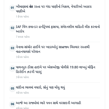
ખીમાણામાં જાહેર રસ્તા પર ગંદા પાણીનો નિકાલ, વેપારીઓ આકરા
01
પાણીએ
1 દિવસ પહેલા
IAF વિંગ કમાન્ડર હનીટ્રેપમાં ફસાયા, સંવેદનશીલ માહિતી લીક કરવાનો
02
આરોપ
7 કલાક પહેલા
નેનાવા-સાંચોર હાઈવે પર ખાડાઓનું સામ્રાજ્ય બિસ્માર રસ્તાથી
03
વાહનચાલકો પરેશાન
3 દિવસ પહેલા
પાલનપુર-ડીસા હાઇવે પર એસઓજી પોલીસે 19.80 લાખનું મોર્ફિન
04
હિરોઈન ઝડપી પાડ્યું
3 દિવસ પહેલા
ચાંદીના ભાવમાં વધારો, સોનું પણ મોંઘુ થયું
05
4 દિવસ પહેલા
આજે આ રાજ્યોમાં ભારે પવન સાથે વરસાદની આગાહી
06
4 દિવસ પહેલા