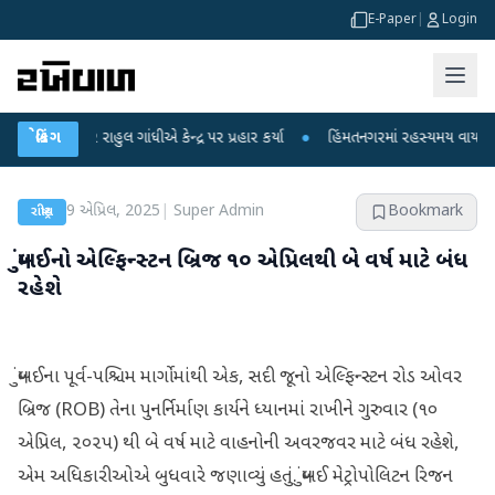
E-Paper
|
Login
પર રાહુલ ગાંધીએ કેન્દ્ર પર પ્રહાર કર્યા
બ્રેકિંગ
●
હિંમતનગરમાં રહસ્યમય વાયરસ કે ચાંદીપ
9 એપ્રિલ, 2025
|
Super Admin
Bookmark
રાષ્ટ્રીય
મુંબઈનો એલ્ફિન્સ્ટન બ્રિજ ૧૦ એપ્રિલથી બે વર્ષ માટે બંધ
રહેશે
મુંબઈના પૂર્વ-પશ્ચિમ માર્ગોમાંથી એક, સદી જૂનો એલ્ફિન્સ્ટન રોડ ઓવર
બ્રિજ (ROB) તેના પુનર્નિર્માણ કાર્યને ધ્યાનમાં રાખીને ગુરુવાર (૧૦
એપ્રિલ, ૨૦૨૫) થી બે વર્ષ માટે વાહનોની અવરજવર માટે બંધ રહેશે,
એમ અધિકારીઓએ બુધવારે જણાવ્યું હતું. મુંબઈ મેટ્રોપોલિટન રિજન