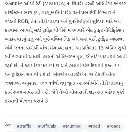
ડેવલપમેન્ટ ઓથોરિટી (MMRDA) ના શિવરી-વરલી એલિવેટેડ કનેક્ટર
પ્રોજેક્ટના ભાગ રૂપે, મધ્ય મુંબઈમાં પરેલ અને પ્રભાદેવી વિસ્તારોને
જોડતો ROB, તેના તોડી પાડવા અને પુનર્નિર્માણની સુવિધા માટે બંધ
કરવામાં આવશે. મુંબઈ ટ્રાફિક પોલીસે મંગળવારે એક ડ્રાફ્ટ નોટિફિકેશન
બહાર પાડ્યું હતું અને પૂર્વ-પશ્ચિમ લિંક બંધ થયા પછી ટ્રાફિક વ્યવસ્થા
અંગે જનતા પાસેથી વાંધા મંગાવ્યા હતા. આ પ્રતિસાદ 13 એપ્રિલ સુધી
સ્વીકારવામાં આવશે. હાલનો એલ્ફિન્સ્ટન પુલ, જે તોડી પાડવામાં આવી
રહ્યો છે, તે ૧૩ મીટર પહોળો છે અને હાલમાં દરેક દિશામાં ફક્ત ૧.૫
લેન ટ્રાફિકને સમાવી શકે છે. એમએમઆરડીએના અધિકારીઓના
જણાવ્યા અનુસાર, ૧૦૦ વર્ષથી વધુ જૂના આરઓબીને તોડી પાડવાનું
કાર્ય સમય-સંવેદનશીલ છે, જેને તેઓ ચોમાસાની શરૂઆત પહેલાં પૂર્ણ
કરવાની યોજના ધરાવે છે.
ટેગ્સ:
#
traffic
#
Officials
#
Mumbai
#
road
#
roads