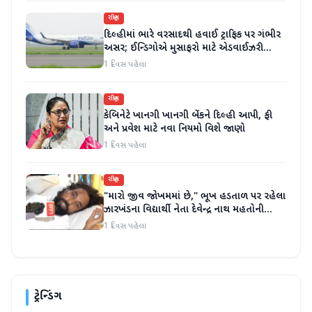
રાષ્ટ્રીય
દિલ્હીમાં ભારે વરસાદથી હવાઈ ટ્રાફિક પર ગંભીર
અસર; ઈન્ડિગોએ મુસાફરો માટે એડવાઈઝરી
જાહેર કરી
1 દિવસ પહેલા
રાષ્ટ્રીય
કેબિનેટે ખાનગી ખાનગી બેંકને દિલ્હી આપી, ફી
અને પ્રવેશ માટે નવા નિયમો વિશે જાણો
1 દિવસ પહેલા
રાષ્ટ્રીય
"મારો જીવ જોખમમાં છે," ભૂખ હડતાળ પર રહેલા
ઝારખંડના વિદ્યાર્થી નેતા દેવેન્દ્ર નાથ મહતોની
તબિયત ખરાબ
1 દિવસ પહેલા
ટ્રેન્ડિંગ