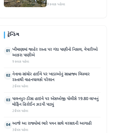
સપ્તાહમાં સેંકડો ભૂંડોના મોત
9 કલાક પહેલા
ટ્રેન્ડિંગ
ખીમાણામાં જાહેર રસ્તા પર ગંદા પાણીનો નિકાલ, વેપારીઓ
01
આકરા પાણીએ
9 કલાક પહેલા
નેનાવા-સાંચોર હાઈવે પર ખાડાઓનું સામ્રાજ્ય બિસ્માર
02
રસ્તાથી વાહનચાલકો પરેશાન
2 દિવસ પહેલા
પાલનપુર-ડીસા હાઇવે પર એસઓજી પોલીસે 19.80 લાખનું
03
મોર્ફિન હિરોઈન ઝડપી પાડ્યું
2 દિવસ પહેલા
આજે આ રાજ્યોમાં ભારે પવન સાથે વરસાદની આગાહી
04
3 દિવસ પહેલા