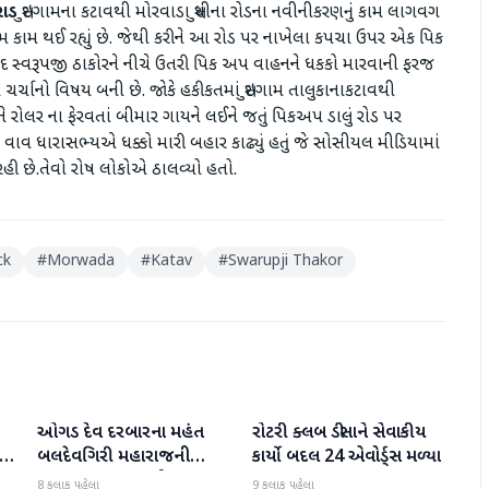
રાડ
સુઇગામના કટાવથી મોરવાડા સુધીના રોડના નવીનીકરણનું કામ લાગવગ
તેમ કામ થઈ રહ્યું છે. જેથી કરીને આ રોડ પર નાખેલા કપચા ઉપર એક પિક
ુદ સ્વરૂપજી ઠાકોરને નીચે ઉતરી પિક અપ વાહનને ધકકો મારવાની ફરજ
ચર્ચાનો વિષય બની છે. જોકે હકીકતમાં સુઇગામ તાલુકાનાકટાવથી
 રોલર ના ફેરવતાં બીમાર ગાયને લઈને જતું પિકઅપ ડાલું રોડ પર
ાવ ધારાસભ્યએ ધક્કો મારી બહાર કાઢ્યું હતું જે સોસીયલ મીડિયામાં
હી છે.તેવો રોષ લોકોએ ઠાલવ્યો હતો.
ck
#
Morwada
#
Katav
#
Swarupji Thakor
ઓગડ દેવ દરબારના મહંત
રોટરી ક્લબ ડીસાને સેવાકીય
બનાસકાંઠા
બનાસકાંઠા
:
બલદેવગિરી મહારાજની
કાર્યો બદલ 24 એવોર્ડ્સ મળ્યા
અટકાયત બાદ જામીન પર
8 કલાક પહેલા
9 કલાક પહેલા