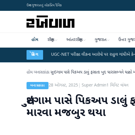
ઉત્તર ગુજરાતનું લોકપ્રિય દૈનિક
હોમ
રાષ્ટ્રીય
આંતરરાષ્ટ્રીય
ગુજરાત
ઉત્તર ગુજ
ેટા પ્લાન
●
UGC-NET પરીક્ષા લીકના આરોપો પર રાહુલ ગાંધીએ કેન્દ્ર પર પ્રહાર કર્યા
બ્રેકિંગ
હોમ
/
બનાસકાંઠા
/
સુઇગામ પાસે પિકઅપ ડાલું ફસાતા ખુદ ધારાસભ્યને ધક્કો
28 ઑગસ્ટ, 2025
|
Super Admin
1
મિનિટ વાંચન
બનાસકાંઠા
સુઇગામ પાસે પિકઅપ ડાલું 
મારવા મજબુર થયા