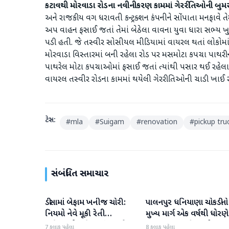
કટાવથી મોરવાડા રોડના નવીનીકરણ કામમાં ગેરરીતિઓની બુમ
અને રાજકીય વગ ધરાવતી કન્ટ્રક્શન કંપનીને સોંપાતા મનફાવે 
અપ વાહન ફસાઈ જતાં તેમાં બેઠેલા વાવના યુવા ધારા સભ્ય ખ
પડી હતી. જે તસ્વીર સોસીયલ મીડિયામાં વાયરલ થતાં લોકોમાં 
મોરવાડા વિસ્તારમાં બની રહેલા રોડ પર મસમોટા કપચા પાથરીને
પાથરેલ મોટા કપચાઓમાં ફસાઈ જતાં ત્યાંથી પસાર થઈ રહેલા વ
વાયરલ તસ્વીર રોડના કામમાં થયેલી ગેરરીતિઓની ચાડી ખાઈ ર
ટેગ્સ:
#
mla
#
Suigam
#
renovation
#
pickup tru
સંબંધિત સમાચાર
ડીસામાં બેફામ ખનીજ ચોરી:
પાલનપુર ધનિયાણા ચોકડીનો
બનાસકાંઠા
બનાસકાંઠા
નિયમો નેવે મૂકી રેતી
મુખ્ય માર્ગ એક વર્ષથી ધોરણે
માફિયાઓ સક્રિય, તંત્ર સામે
ગટરલાઇન પછી રસ્તો ન
7 કલાક પહેલા
8 કલાક પહેલા