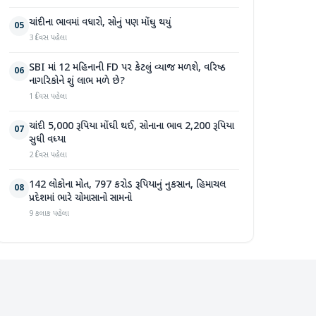
ચાંદીના ભાવમાં વધારો, સોનું પણ મોંઘુ થયું
05
3 દિવસ પહેલા
SBI માં 12 મહિનાની FD પર કેટલું વ્યાજ મળશે, વરિષ્ઠ
06
નાગરિકોને શું લાભ મળે છે?
1 દિવસ પહેલા
ચાંદી 5,000 રૂપિયા મોંઘી થઈ, સોનાના ભાવ 2,200 રૂપિયા
07
સુધી વધ્યા
2 દિવસ પહેલા
142 લોકોના મોત, 797 કરોડ રૂપિયાનું નુકસાન, હિમાચલ
08
પ્રદેશમાં ભારે ચોમાસાનો સામનો
9 કલાક પહેલા