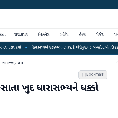
રાત
રાજકારણ
બિઝનેસ
સ્પોર્ટ્સ
હેલ્થ
ગેજેટ
અન
●
હિંમતનગરમાં રહસ્યમય વાયરસ કે ચાંદીપુરા? 6 બાળકોના મોતથી ફફડાટ
●
હવામ
 મારવા મજબુર થયા
Bookmark
ફસાતા ખુદ ધારાસભ્યને ધક્કો