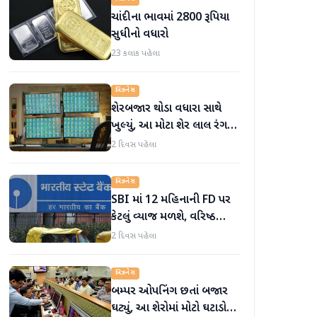
ચાંદીના ભાવમાં 2800 રૂપિયા
સુધીનો વધારો
23 કલાક પહેલા
બિઝનેસ
શેરબજાર થોડા વધારા સાથે
ખુલ્યું, આ મોટા શેર લાલ રંગમાં
ખુલ્યા
2 દિવસ પહેલા
બિઝનેસ
SBI માં 12 મહિનાની FD પર
કેટલું વ્યાજ મળશે, વરિષ્ઠ
નાગરિકોને શું લાભ મળે છે?
2 દિવસ પહેલા
બિઝનેસ
બમ્પર ઓપનિંગ છતાં બજાર
ઘટ્યું, આ શેરોમાં મોટો ઘટાડો