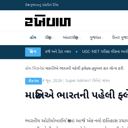
ઉત્તર ગુજરાતનું લોકપ્રિય દૈનિક
હોમ
રાષ્ટ્રીય
આંતરરાષ્ટ્રીય
ગુજરાત
ઉત્તર ગુજ
ે મોબાઈલ રિચાર્જ અને ડેટા પ્લાન
બ્રેકિંગ
●
UGC-NET પરીક્ષા લીકના આરોપો પર રાહુલ ગાંધીએ કે
હોમ
/
બિઝનેસ
/
મારુતિએ ભારતની પહેલી ફ્લેક્સ-ફ્યુઅલ કાર લોન્ચ કરી
4 જૂન, 2026
|
Super Admin
1
મિનિટ વાંચન
બિઝનેસ
મારુતિએ ભારતની પહેલી ફ્લ
ભારતીય ઓટોમોબાઈલ ક્ષેત્રમાં આજે એક નવો ઇતિહાસ રચાયો છ