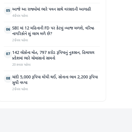
આજે આ રાજ્યોમાં ભારે પવન સાથે વરસાદની આગાહી
05
4 દિવસ પહેલા
SBI માં 12 મહિનાની FD પર કેટલું વ્યાજ મળશે, વરિષ્ઠ
06
નાગરિકોને શું લાભ મળે છે?
2 દિવસ પહેલા
142 લોકોના મોત, 797 કરોડ રૂપિયાનું નુકસાન, હિમાચલ
07
પ્રદેશમાં ભારે ચોમાસાનો સામનો
20 કલાક પહેલા
ચાંદી 5,000 રૂપિયા મોંઘી થઈ, સોનાના ભાવ 2,200 રૂપિયા
08
સુધી વધ્યા
2 દિવસ પહેલા