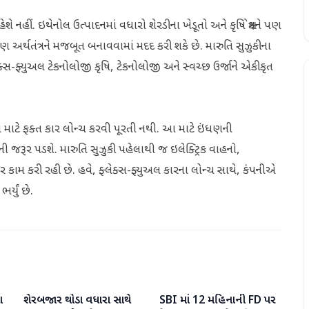
નહીં. ઇથેનોલ ઉત્પાદનમાં વધારો શેરડીના ખેડૂતો અને કૃષિ ક્ષેત્રને પણ
અર્થતંત્રને મજબૂત બનાવવામાં મદદ કરી શકે છે. મારુતિ સુઝુકીના
સ-ફ્યુઅલ ટેકનોલોજી કૃષિ, ટેકનોલોજી અને સ્વચ્છ ઉર્જાને એકીકૃત
ાવવા માટે ફક્ત કાર લોન્ચ કરવી પૂરતી નથી. આ માટે ઇંધણની
ોની જરૂર પડશે. મારુતિ સુઝુકી પહેલાથી જ ઇલેક્ટ્રિક વાહનો,
કામ કરી રહી છે. હવે, ફ્લેક્સ-ફ્યુઅલ કારના લોન્ચ સાથે, કંપનીએ
્યું છે.
ા
શેરબજાર થોડા વધારા સાથે
SBI માં 12 મહિનાની FD પર
બિઝનેસ
બિઝનેસ