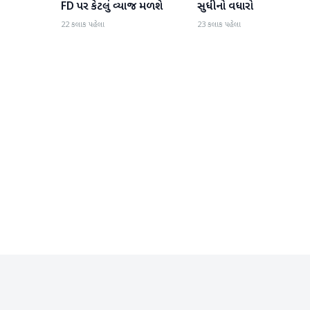
FD પર કેટલું વ્યાજ મળશે
સુધીનો વધારો
22 કલાક પહેલા
23 કલાક પહેલા