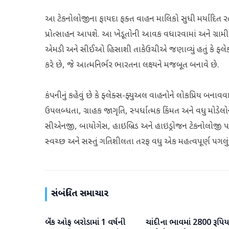
આ ટેકનોલોજીના ફાયદા ફક્ત વાહન માલિકો સુધી મર્યાદિત રહેશે 
પ્રોત્સાહન આપશે. આ ખેડૂતોની આવક વધારવામાં અને ગ્રામીણ 
એમડી અને સીઈઓ હિસાશી તાકેઉચીએ જણાવ્યું હતું કે ફ્લેક્
કરે છે, જે આત્મનિર્ભર ભારતના લક્ષ્યને મજબૂત બનાવે છે.
કંપનીનું કહેવું છે કે ફ્લેક્સ-ફ્યુઅલ વાહનોને લોકપ્રિય બન
ઉપલબ્ધતા, ગ્રાહક જાગૃતિ, સ્પર્ધાત્મક કિંમત અને વધુ મોડેલ
સીએનજી, બાયોગેસ, હાઇબ્રિડ અને હાઇડ્રોજન ટેકનોલોજી પર 
સ્વચ્છ અને સસ્તું ગતિશીલતા તરફ વધુ એક મહત્વપૂર્ણ પગલું ભર
સંબંધિત સમાચાર
બેંક ઓફ બરોડામાં 1 વર્ષની
ચાંદીના ભાવમાં 2800 રૂપિય
બિઝનેસ
બિઝનેસ