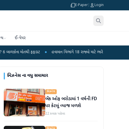
E-Paper
|
Login
્ય
ઈ-પેપર
ોતથી ફફડાટ
●
હવામાન વિભાગે 18 રાજ્યો માટે ભારે વરસાદની ચેતવણી જારી કરી
●
બિઝનેસ
ના વધુ સમાચાર
બિઝનેસ
બેંક ઓફ બરોડામાં 1 વર્ષની FD
પર કેટલું વ્યાજ મળશે
22 કલાક પહેલા
બિઝનેસ