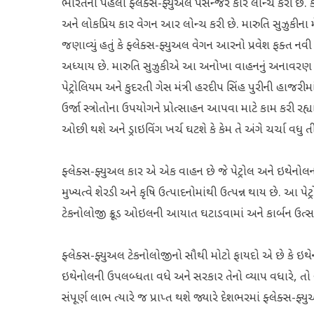
ભારતની પહેલી ફ્લેક્સ-ફ્યુઅલ પેસેન્જર કાર લોન્ચ કરી છે
અને લોકપ્રિય કાર વેગન આર લોન્ચ કરી છે. મારુતિ સુઝુકીન
જણાવ્યું હતું કે ફ્લેક્સ-ફ્યુઅલ વેગન આરનો પ્રવેશ ફક્ત નવ
અધ્યાય છે. મારુતિ સુઝુકીએ આ અનોખા વાહનનું અનાવરણ કેન્દ
પેટ્રોલિયમ અને કુદરતી ગેસ મંત્રી હરદીપ સિંહ પુરીની હાજરીમા
ઉર્જા સ્ત્રોતોના ઉપયોગને પ્રોત્સાહન આપવા માટે કામ કરી રહ્ય
ઓછી થશે અને ડ્રાઇવિંગ ખર્ચ ઘટશે કે કેમ તે અંગે ચર્ચા વધુ
ફ્લેક્સ-ફ્યુઅલ કાર એ એક વાહન છે જે પેટ્રોલ અને ઇથેનોલ
મુખ્યત્વે શેરડી અને કૃષિ ઉત્પાદનોમાંથી ઉત્પન્ન થાય છે. આ પે
ટેકનોલોજી ક્રૂડ ઓઇલની આયાત ઘટાડવામાં અને કાર્બન ઉત્સર
ફ્લેક્સ-ફ્યુઅલ ટેકનોલોજીનો સૌથી મોટો ફાયદો એ છે કે ઇથે
ઇથેનોલની ઉપલબ્ધતા વધે અને સરકાર તેનો વ્યાપ વધારે, તો
સંપૂર્ણ લાભ ત્યારે જ પ્રાપ્ત થશે જ્યારે દેશભરમાં ફ્લેક્સ-