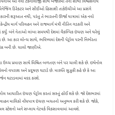
. કંપનીએ આ નવી ટેકનોલોજી સાથે બજારમાં તેની સૌથી વિશ્વસનીય
ા મેનેજિંગ ડિરેક્ટર અને સીઈઓ હિસાશી તાકેઉચીએ આ પ્રસંગે
ી કારની શરૂઆત નથી, પરંતુ તે ભારતની ઊર્જા યાત્રામાં એક નવો
્રીય માર્ગ પરિવહન અને રાજમાર્ગ મંત્રી નીતિન ગડકરી અને
ં કર્યું. બંને નેતાઓ લાંબા સમયથી દેશમાં વૈકલ્પિક ઇંધણ અને ઘરેલું
ા છે. આ કાર લોન્ચ સાથે, ભવિષ્યમાં દેશની પેટ્રોલ પરની નિર્ભરતા
 તીવ્ર બની છે. ચાલો જાણીએ.
ના ઉચ્ચ પ્રમાણ સાથે મિશ્રિત બળતણ બંને પર ચાલી શકે છે. ઇથેનોલ
ટ્રોલનો વપરાશ અને પ્રદૂષણ ઘટાડે છે. મારુતિ સુઝુકી કહે છે કે આ
્જન ઘટાડવામાં મદદ કરશે.
નોલ આધારિત ઇંધણ પેટ્રોલ કરતાં સસ્તું હોઈ શકે છે. જો દેશભરમાં
 વાહન માલિકો નોંધપાત્ર ઇંધણ બચતનો અનુભવ કરી શકે છે. જોકે,
ફ્યુઅલ સ્ટેશનો અને સપ્લાય નેટવર્ક વિકસાવવામાં આવશે.