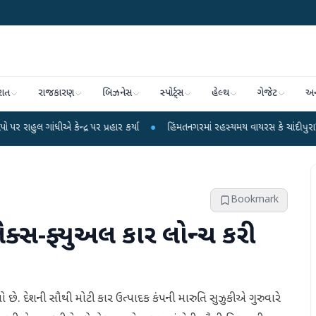
રાત
રાજકારણ
બિઝનેસ
સ્પોર્ટ્સ
હેલ્થ
ગેજેટ
અન
ન્દ્ર પર પ્રહાર કર્યા
●
હિંમતનગરમાં રહસ્યમય વાયરસ કે ચાંદીપુરા? 6 બાળકોના મ
Bookmark
ેક્સ-ફ્યુઅલ કાર લોન્ચ કરી
ે. દેશની સૌથી મોટી કાર ઉત્પાદક કંપની મારુતિ સુઝુકીએ ગુરુવારે