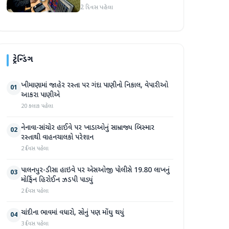
જોવા મળ્યો
2 દિવસ પહેલા
ટ્રેન્ડિંગ
ખીમાણામાં જાહેર રસ્તા પર ગંદા પાણીનો નિકાલ, વેપારીઓ
01
આકરા પાણીએ
20 કલાક પહેલા
નેનાવા-સાંચોર હાઈવે પર ખાડાઓનું સામ્રાજ્ય બિસ્માર
02
રસ્તાથી વાહનચાલકો પરેશાન
2 દિવસ પહેલા
પાલનપુર-ડીસા હાઇવે પર એસઓજી પોલીસે 19.80 લાખનું
03
મોર્ફિન હિરોઈન ઝડપી પાડ્યું
2 દિવસ પહેલા
ચાંદીના ભાવમાં વધારો, સોનું પણ મોંઘુ થયું
04
3 દિવસ પહેલા