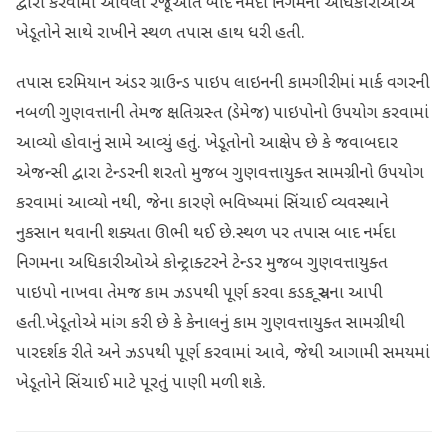
દ્વારા કરવામાં આવેલી રજૂઆત બાદ નર્મદા નિગમના અધિકારીઓએ
ખેડૂતોને સાથે રાખીને સ્થળ તપાસ હાથ ધરી હતી.
તપાસ દરમિયાન અંડર ગ્રાઉન્ડ પાઇપ લાઇનની કામગીરીમાં માર્ક વગરની
નબળી ગુણવત્તાની તેમજ ક્ષતિગ્રસ્ત (ડેમેજ) પાઇપોનો ઉપયોગ કરવામાં
આવ્યો હોવાનું સામે આવ્યું હતું. ખેડૂતોનો આક્ષેપ છે કે જવાબદાર
એજન્સી દ્વારા ટેન્ડરની શરતો મુજબ ગુણવત્તાયુક્ત સામગ્રીનો ઉપયોગ
કરવામાં આવ્યો નથી, જેના કારણે ભવિષ્યમાં સિંચાઈ વ્યવસ્થાને
નુકસાન થવાની શક્યતા ઊભી થઈ છે.સ્થળ પર તપાસ બાદ નર્મદા
નિગમના અધિકારીઓએ કોન્ટ્રાક્ટરને ટેન્ડર મુજબ ગુણવત્તાયુક્ત
પાઇપો નાખવા તેમજ કામ ઝડપથી પૂર્ણ કરવા કડક સૂચના આપી
હતી.ખેડૂતોએ માંગ કરી છે કે કેનાલનું કામ ગુણવત્તાયુક્ત સામગ્રીથી
પારદર્શક રીતે અને ઝડપથી પૂર્ણ કરવામાં આવે, જેથી આગામી સમયમાં
ખેડૂતોને સિંચાઈ માટે પૂરતું પાણી મળી શકે.