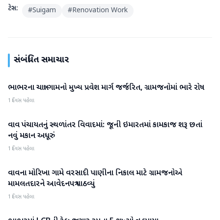
ટેગ્સ:
#
Suigam
#
Renovation Work
સંબંધિત સમાચાર
ભાભરના ચાત્રા ગામનો મુખ્ય પ્રવેશ માર્ગ જર્જરિત, ગ્રામજનોમાં ભારે રોષ
વાવ-થરાદ
1 દિવસ પહેલા
વાવ પંચાયતનું સ્થળાંતર વિવાદમાં: જૂની ઇમારતમાં કામકાજ શરૂ છતાં
વાવ-થરાદ
નવું મકાન અધૂરું
1 દિવસ પહેલા
વાવના મોરિખા ગામે વરસાદી પાણીના નિકાલ માટે ગ્રામજનોએ
વાવ-થરાદ
મામલતદારને આવેદનપત્ર પાઠવ્યું
1 દિવસ પહેલા