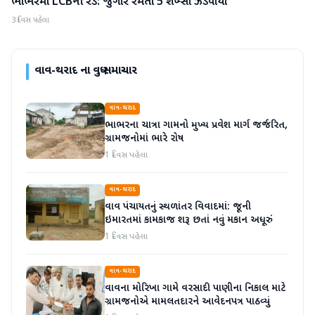
ભાભરમાં LCBની રેડ: જુગાર રમતા 5 શખ્સો ઝડપાયા
વાવ-થરાદ
3 દિવસ પહેલા
વાવ-થરાદ
ના વધુ સમાચાર
વાવ-થરાદ
ભાભરના ચાત્રા ગામનો મુખ્ય પ્રવેશ માર્ગ જર્જરિત,
ગ્રામજનોમાં ભારે રોષ
1 દિવસ પહેલા
વાવ-થરાદ
વાવ પંચાયતનું સ્થળાંતર વિવાદમાં: જૂની
ઇમારતમાં કામકાજ શરૂ છતાં નવું મકાન અધૂરું
1 દિવસ પહેલા
વાવ-થરાદ
વાવના મોરિખા ગામે વરસાદી પાણીના નિકાલ માટે
ગ્રામજનોએ મામલતદારને આવેદનપત્ર પાઠવ્યું