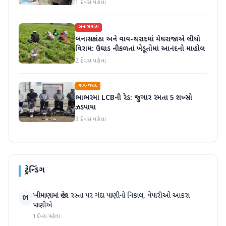
1 દિવસ પહેલા
બનાસકાંઠા
બનાસકાંઠા અને વાવ-થરાદમાં મેઘરાજાએ લીધો
વિરામ: ઉઘાડ નીકળતાં ખેડૂતોમાં આનંદનો માહોલ
2 દિવસ પહેલા
વાવ-થરાદ
ભાભરમાં LCBની રેડ: જુગાર રમતા 5 શખ્સો
ઝડપાયા
3 દિવસ પહેલા
ટ્રેન્ડિંગ
ખીમાણામાં જાહેર રસ્તા પર ગંદા પાણીનો નિકાલ, વેપારીઓ આકરા
01
પાણીએ
1 દિવસ પહેલા