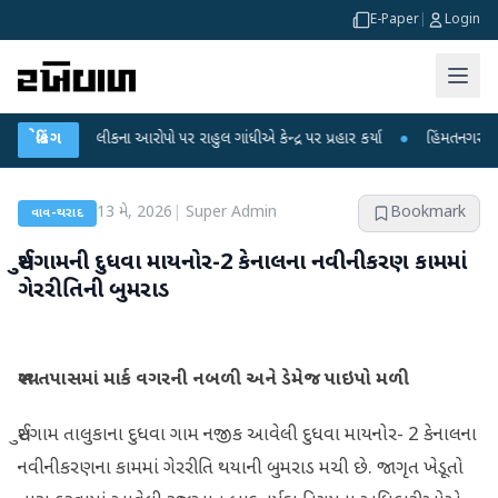
E-Paper
|
Login
ક્ષા લીકના આરોપો પર રાહુલ ગાંધીએ કેન્દ્ર પર પ્રહાર કર્યા
બ્રેકિંગ
●
હિંમતનગરમાં રહસ્યમય
13 મે, 2026
|
Super Admin
Bookmark
વાવ-થરાદ
સુઈગામની દુધવા માયનોર-2 કેનાલના નવીનીકરણ કામમાં
ગેરરીતિની બુમરાડ
સ્થળ તપાસમાં માર્ક વગરની નબળી અને ડેમેજ પાઇપો મળી
સુઈગામ તાલુકાના દુધવા ગામ નજીક આવેલી દુધવા માયનોર- 2 કેનાલના
નવીનીકરણના કામમાં ગેરરીતિ થયાની બુમરાડ મચી છે. જાગૃત ખેડૂતો