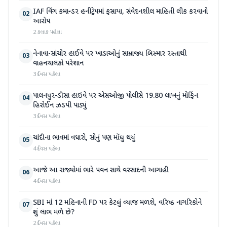
IAF વિંગ કમાન્ડર હનીટ્રેપમાં ફસાયા, સંવેદનશીલ માહિતી લીક કરવાનો
02
આરોપ
2 કલાક પહેલા
નેનાવા-સાંચોર હાઈવે પર ખાડાઓનું સામ્રાજ્ય બિસ્માર રસ્તાથી
03
વાહનચાલકો પરેશાન
3 દિવસ પહેલા
પાલનપુર-ડીસા હાઇવે પર એસઓજી પોલીસે 19.80 લાખનું મોર્ફિન
04
હિરોઈન ઝડપી પાડ્યું
3 દિવસ પહેલા
ચાંદીના ભાવમાં વધારો, સોનું પણ મોંઘુ થયું
05
4 દિવસ પહેલા
આજે આ રાજ્યોમાં ભારે પવન સાથે વરસાદની આગાહી
06
4 દિવસ પહેલા
SBI માં 12 મહિનાની FD પર કેટલું વ્યાજ મળશે, વરિષ્ઠ નાગરિકોને
07
શું લાભ મળે છે?
2 દિવસ પહેલા