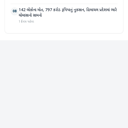
142 લોકોના મોત, 797 કરોડ રૂપિયાનું નુકસાન, હિમાચલ પ્રદેશમાં ભારે
08
ચોમાસાનો સામનો
1 દિવસ પહેલા