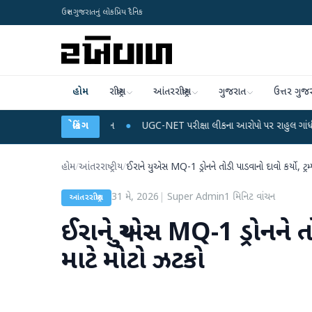
ઉત્તર ગુજરાતનું લોકપ્રિય દૈનિક
હોમ
રાષ્ટ્રીય
આંતરરાષ્ટ્રીય
ગુજરાત
ઉત્તર ગુજ
 અને ડેટા પ્લાન
●
બ્રેકિંગ
UGC-NET પરીક્ષા લીકના આરોપો પર રાહુલ ગાંધીએ કેન્દ્ર પર પ્રહાર 
હોમ
/
આંતરરાષ્ટ્રીય
/
ઈરાને યુએસ MQ-1 ડ્રોનને તોડી પાડવાનો દાવો કર્યો, ટ્રમ
31 મે, 2026
|
Super Admin
1
મિનિટ વાંચન
આંતરરાષ્ટ્રીય
ઈરાને યુએસ MQ-1 ડ્રોનને તો
માટે મોટો ઝટકો