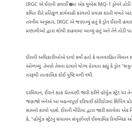
IRGC એ ઈરાની હવાઈ ક્ષેત્રમાં એક યુએસ MQ-1 ડ્રોનને તોડી 
કથિત રીતે પ્રતિકૂળ કાર્યવાહી કરવાનો પ્રયાસ કરતી વખતે
તસ્નીમ અનુસાર, IRGC એ જણાવ્યું હતું કે ડ્રોન ઈરાની હવાઈ ક્
પ્રણાલીઓ દ્વારા શોધી કાઢવામાં આવ્યું હતું અને તેને તોડી પાડ
ઈરાની અધિકારીઓએ દાવો કર્યો હતો કે માનવરહિત વિમાન સફળતા
ઓળખ્યું. તેમણે તેમના દાવાને યોગ્ય ઠેરવતા કહ્યું કે ડ્રોન "શત્રુ
તરફથી તાત્કાલિક કોઈ પુષ્ટિ મળી નથી.
દરમિયાન, ઈરાને કડક ચેતવણી જારી કરીને હોર્મુઝ સ્ટ્રેટ પર તેની
જહાજો બંનેએ આ મહત્વપૂર્ણ દરિયાઈ કોરિડોરમાં શિપિંગ પ્
સામનો કરવો પડશે. ઈરાની મીડિયા દ્વારા જારી કરાયેલા એક નિવ
કે, "હોર્મુઝ સ્ટ્રેટનું સંચાલન સંપૂર્ણપણે ઈસ્લામિક રિપબ્લિક