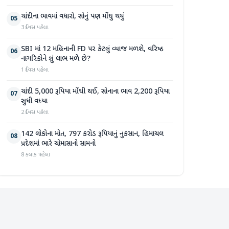
ચાંદીના ભાવમાં વધારો, સોનું પણ મોંઘુ થયું
05
3 દિવસ પહેલા
SBI માં 12 મહિનાની FD પર કેટલું વ્યાજ મળશે, વરિષ્ઠ
06
નાગરિકોને શું લાભ મળે છે?
1 દિવસ પહેલા
ચાંદી 5,000 રૂપિયા મોંઘી થઈ, સોનાના ભાવ 2,200 રૂપિયા
07
સુધી વધ્યા
2 દિવસ પહેલા
142 લોકોના મોત, 797 કરોડ રૂપિયાનું નુકસાન, હિમાચલ
08
પ્રદેશમાં ભારે ચોમાસાનો સામનો
8 કલાક પહેલા