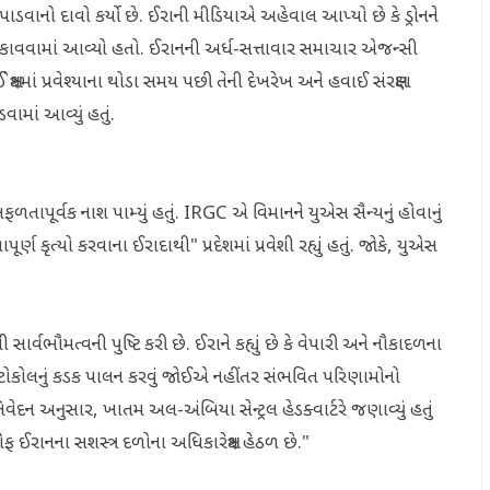
પાડવાનો દાવો કર્યો છે. ઈરાની મીડિયાએ અહેવાલ આપ્યો છે કે ડ્રોનને
 અટકાવવામાં આવ્યો હતો. ઈરાનની અર્ધ-સત્તાવાર સમાચાર એજન્સી
ષેત્રમાં પ્રવેશ્યાના થોડા સમય પછી તેની દેખરેખ અને હવાઈ સંરક્ષણ
વામાં આવ્યું હતું.
પૂર્વક નાશ પામ્યું હતું. IRGC એ વિમાનને યુએસ સૈન્યનું હોવાનું
તાપૂર્ણ કૃત્યો કરવાના ઈરાદાથી" પ્રદેશમાં પ્રવેશી રહ્યું હતું. જોકે, યુએસ
 સાર્વભૌમત્વની પુષ્ટિ કરી છે. ઈરાને કહ્યું છે કે વેપારી અને નૌકાદળના
રોટોકોલનું કડક પાલન કરવું જોઈએ નહીંતર સંભવિત પરિણામોનો
ેદન અનુસાર, ખાતમ અલ-અંબિયા સેન્ટ્રલ હેડક્વાર્ટરે જણાવ્યું હતું
 ઓફ ઈરાનના સશસ્ત્ર દળોના અધિકારક્ષેત્ર હેઠળ છે."