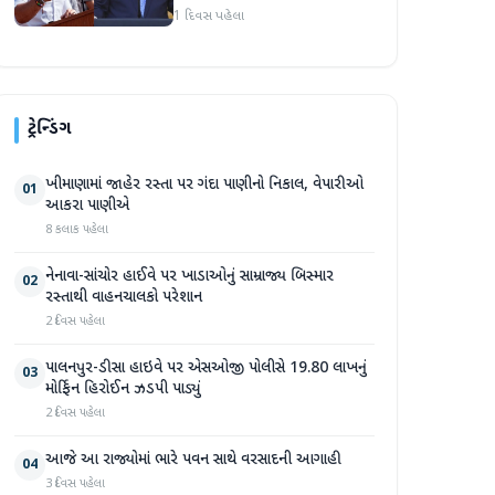
અમારા માટે સારા સમાચાર છે'
1 દિવસ પહેલા
ટ્રેન્ડિંગ
ખીમાણામાં જાહેર રસ્તા પર ગંદા પાણીનો નિકાલ, વેપારીઓ
01
આકરા પાણીએ
8 કલાક પહેલા
નેનાવા-સાંચોર હાઈવે પર ખાડાઓનું સામ્રાજ્ય બિસ્માર
02
રસ્તાથી વાહનચાલકો પરેશાન
2 દિવસ પહેલા
પાલનપુર-ડીસા હાઇવે પર એસઓજી પોલીસે 19.80 લાખનું
03
મોર્ફિન હિરોઈન ઝડપી પાડ્યું
2 દિવસ પહેલા
આજે આ રાજ્યોમાં ભારે પવન સાથે વરસાદની આગાહી
04
3 દિવસ પહેલા