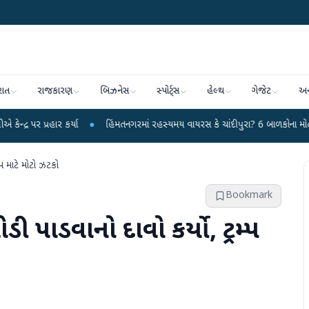
રાત
રાજકારણ
બિઝનેસ
સ્પોર્ટ્સ
હેલ્થ
ગેજેટ
અન
કર્યા
●
હિંમતનગરમાં રહસ્યમય વાયરસ કે ચાંદીપુરા? 6 બાળકોના મોતથી ફફડાટ
●
્પ માટે મોટો ઝટકો
Bookmark
ડી પાડવાનો દાવો કર્યો, ટ્રમ્પ