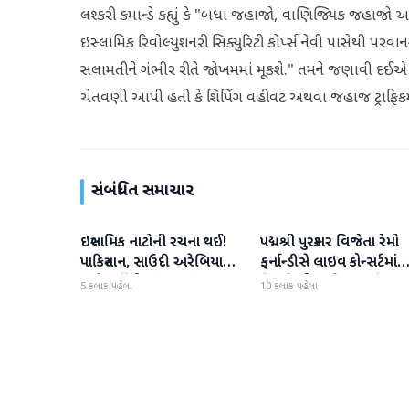
લશ્કરી કમાન્ડે કહ્યું કે "બધા જહાજો, વાણિજ્યિક જહાજો અ
ઇસ્લામિક રિવોલ્યુશનરી સિક્યુરિટી કોર્પ્સ નેવી પાસેથી પ
સલામતીને ગંભીર રીતે જોખમમાં મૂકશે." તમને જણાવી દઈએ કે
ચેતવણી આપી હતી કે શિપિંગ વહીવટ અથવા જહાજ ટ્રાફિક
સંબંધિત સમાચાર
ઇસ્લામિક નાટોની રચના થઈ!
પદ્મશ્રી પુરસ્કાર વિજેતા રેમો
આંતરરાષ્ટ્રીય
આંતરરાષ્ટ્રીય
પાકિસ્તાન, સાઉદી અરેબિયા
ફર્નાન્ડીસે લાઇવ કોન્સર્ટમાંથ
અને તુર્કીએ સંયુક્ત સંરક્ષણ
નિવૃત્તિની જાહેરાત કરી
5 કલાક પહેલા
10 કલાક પહેલા
કરાર પર હસ્તાક્ષર