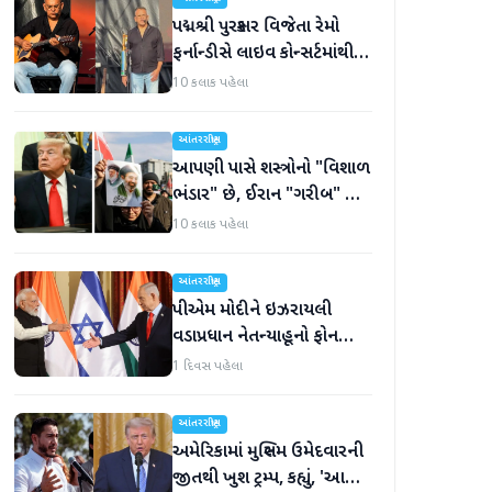
પદ્મશ્રી પુરસ્કાર વિજેતા રેમો
ફર્નાન્ડીસે લાઇવ કોન્સર્ટમાંથી
નિવૃત્તિની જાહેરાત કરી
10 કલાક પહેલા
આંતરરાષ્ટ્રીય
આપણી પાસે શસ્ત્રોનો "વિશાળ
ભંડાર" છે, ઈરાન "ગરીબ" છે,
ટ્રમ્પનું નિવેદન
10 કલાક પહેલા
આંતરરાષ્ટ્રીય
પીએમ મોદીને ઇઝરાયલી
વડાપ્રધાન નેતન્યાહૂનો ફોન
આવ્યો
1 દિવસ પહેલા
આંતરરાષ્ટ્રીય
અમેરિકામાં મુસ્લિમ ઉમેદવારની
જીતથી ખુશ ટ્રમ્પ, કહ્યું, 'આ