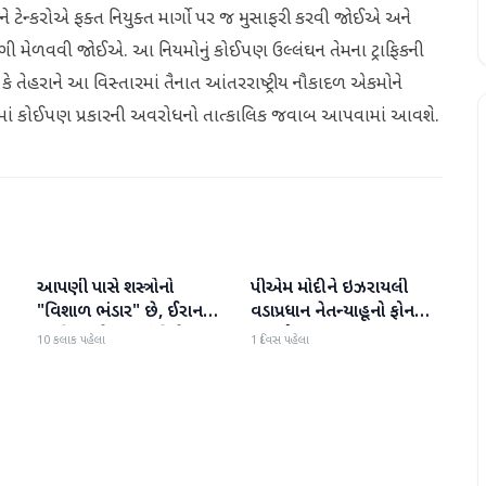
ને ટેન્કરોએ ફક્ત નિયુક્ત માર્ગો પર જ મુસાફરી કરવી જોઈએ અને
રવાનગી મેળવવી જોઈએ. આ નિયમોનું કોઈપણ ઉલ્લંઘન તેમના ટ્રાફિકની
 તેહરાને આ વિસ્તારમાં તૈનાત આંતરરાષ્ટ્રીય નૌકાદળ એકમોને
માં કોઈપણ પ્રકારની અવરોધનો તાત્કાલિક જવાબ આપવામાં આવશે.
આપણી પાસે શસ્ત્રોનો
પીએમ મોદીને ઇઝરાયલી
આંતરરાષ્ટ્રીય
આંતરરાષ્ટ્રીય
ી
"વિશાળ ભંડાર" છે, ઈરાન
વડાપ્રધાન નેતન્યાહૂનો ફોન
"ગરીબ" છે, ટ્રમ્પનું નિવેદન
આવ્યો
10 કલાક પહેલા
1 દિવસ પહેલા