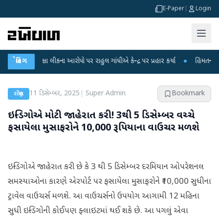
E-Paper
|
Login
 પરીક્ષા લીકના આરોપો પર રાહુલ ગાંધીએ કેન્દ્ર પર પ્રહાર કર્યા
બ્રેકિંગ
●
હિંમતનગરમાં રહસ
11 ડિસેમ્બર, 2025
|
Super Admin
Bookmark
રાષ્ટ્રીય
ઇન્ડિગોએ મોટી જાહેરાત કરી! 3થી 5 ડિસેમ્બર વચ્ચે
ફસાયેલા મુસાફરોને 10,000 રૂપિયાના વાઉચર મળશે
ઇન્ડિગોએ જાહેરાત કરી છે કે 3 થી 5 ડિસેમ્બર દરમિયાન ઓપરેશનલ
સમસ્યાઓના કારણે એરપોર્ટ પર ફસાયેલા મુસાફરોને ₹10,000 સુધીના
ટ્રાવેલ વાઉચર્સ મળશે. આ વાઉચર્સનો ઉપયોગ આગામી 12 મહિના
સુધી ઇન્ડિગોની કોઈપણ ફ્લાઇટમાં થઈ શકે છે. આ પગલું એવા