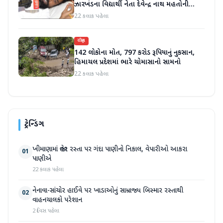
ઝારખંડના વિદ્યાર્થી નેતા દેવેન્દ્ર નાથ મહતોની
તબિયત ખરાબ
22 કલાક પહેલા
રાષ્ટ્રીય
142 લોકોના મોત, 797 કરોડ રૂપિયાનું નુકસાન,
હિમાચલ પ્રદેશમાં ભારે ચોમાસાનો સામનો
22 કલાક પહેલા
ટ્રેન્ડિંગ
ખીમાણામાં જાહેર રસ્તા પર ગંદા પાણીનો નિકાલ, વેપારીઓ આકરા
01
પાણીએ
22 કલાક પહેલા
નેનાવા-સાંચોર હાઈવે પર ખાડાઓનું સામ્રાજ્ય બિસ્માર રસ્તાથી
02
વાહનચાલકો પરેશાન
2 દિવસ પહેલા