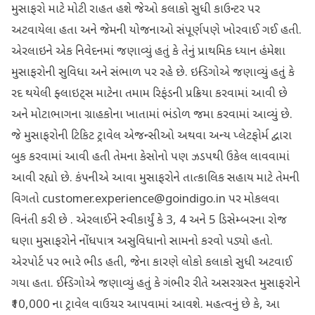
મુસાફરો માટે મોટી રાહત હશે જેઓ કલાકો સુધી કાઉન્ટર પર
અટવાયેલા હતા અને જેમની યોજનાઓ સંપૂર્ણપણે ખોરવાઈ ગઈ હતી.
એરલાઇને એક નિવેદનમાં જણાવ્યું હતું કે તેનું પ્રાથમિક ધ્યાન હંમેશા
મુસાફરોની સુવિધા અને સંભાળ પર રહે છે. ઇન્ડિગોએ જણાવ્યું હતું કે
રદ થયેલી ફ્લાઇટ્સ માટેના તમામ રિફંડની પ્રક્રિયા કરવામાં આવી છે
અને મોટાભાગના ગ્રાહકોના ખાતામાં ભંડોળ જમા કરવામાં આવ્યું છે.
જે મુસાફરોની ટિકિટ ટ્રાવેલ એજન્સીઓ અથવા અન્ય પ્લેટફોર્મ દ્વારા
બુક કરવામાં આવી હતી તેમના કેસોનો પણ ઝડપથી ઉકેલ લાવવામાં
આવી રહ્યો છે. કંપનીએ આવા મુસાફરોને તાત્કાલિક સહાય માટે તેમની
વિગતો customer.experience@goindigo.in પર મોકલવા
વિનંતી કરી છે . એરલાઈને સ્વીકાર્યું કે 3, 4 અને 5 ડિસેમ્બરના રોજ
ઘણા મુસાફરોને નોંધપાત્ર અસુવિધાનો સામનો કરવો પડ્યો હતો.
એરપોર્ટ પર ભારે ભીડ હતી, જેના કારણે લોકો કલાકો સુધી અટવાઈ
ગયા હતા. ઈન્ડિગોએ જણાવ્યું હતું કે ગંભીર રીતે અસરગ્રસ્ત મુસાફરોને
₹10,000 ના ટ્રાવેલ વાઉચર આપવામાં આવશે. મહત્વનું છે કે, આ