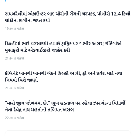
રાયબરેલીમાં એન્કાઉન્ટર બાદ ચોરોની ગેંગની ધરપકડ, પોલીસે 12.4 કિલો
રાષ્ટ્રીય
ચાંદીના દાગીના જપ્ત કર્યા
19 કલાક પહેલા
દિલ્હીમાં ભારે વરસાદથી હવાઈ ટ્રાફિક પર ગંભીર અસર; ઈન્ડિગોએ
રાષ્ટ્રીય
મુસાફરો માટે એડવાઈઝરી જાહેર કરી
21 કલાક પહેલા
કેબિનેટે ખાનગી ખાનગી બેંકને દિલ્હી આપી, ફી અને પ્રવેશ માટે નવા
રાષ્ટ્રીય
નિયમો વિશે જાણો
21 કલાક પહેલા
"મારો જીવ જોખમમાં છે," ભૂખ હડતાળ પર રહેલા ઝારખંડના વિદ્યાર્થી
રાષ્ટ્રીય
નેતા દેવેન્દ્ર નાથ મહતોની તબિયત ખરાબ
22 કલાક પહેલા