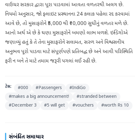
વાઉચર સરકાર દ્વારા પૂરા પાડવામાં આવતા વળતરથી અલગ છે.
નિયમો અનુસાર, જો ફ્લાઇટ પ્રસ્થાનના 24 કલાક પહેલા રદ કરવામાં
આવે છે, તો મુસાફરોને ₹5,000 થી ₹10,000 સુધીનું વળતર મળે છે.
આનો અર્થ એ છે કે ઘણા મુસાફરોને બમણો લાભ મળશે. ઇન્ડિગોએ
જણાવ્યું હતું કે તે તેના મુસાફરોને સલામત, સરળ અને વિશ્વસનીય
અનુભવ પૂરો પાડવા માટે સંપૂર્ણપણે પ્રતિબદ્ધ છે અને આવી પરિસ્થિતિ
ફરી ન બને તે માટે તમામ જરૂરી પગલાં લઈ રહી છે.
ટેગ્સ:
#
000
#
Passengers
#
IndiGo
#
makes a big announcement!
#
stranded between
#
December 3
#
5 will get
#
vouchers
#
worth Rs 10
સંબંધિત સમાચાર