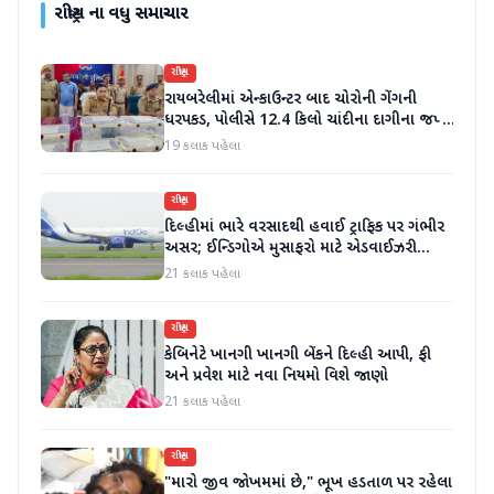
રાષ્ટ્રીય
ના વધુ સમાચાર
રાષ્ટ્રીય
રાયબરેલીમાં એન્કાઉન્ટર બાદ ચોરોની ગેંગની
ધરપકડ, પોલીસે 12.4 કિલો ચાંદીના દાગીના જપ્ત
કર્યા
19 કલાક પહેલા
રાષ્ટ્રીય
દિલ્હીમાં ભારે વરસાદથી હવાઈ ટ્રાફિક પર ગંભીર
અસર; ઈન્ડિગોએ મુસાફરો માટે એડવાઈઝરી
જાહેર કરી
21 કલાક પહેલા
રાષ્ટ્રીય
કેબિનેટે ખાનગી ખાનગી બેંકને દિલ્હી આપી, ફી
અને પ્રવેશ માટે નવા નિયમો વિશે જાણો
21 કલાક પહેલા
રાષ્ટ્રીય
"મારો જીવ જોખમમાં છે," ભૂખ હડતાળ પર રહેલા