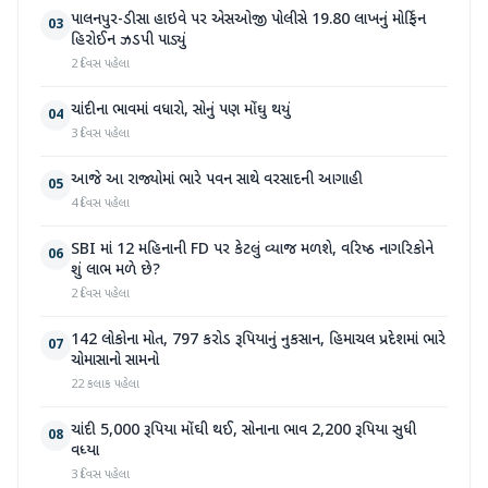
પાલનપુર-ડીસા હાઇવે પર એસઓજી પોલીસે 19.80 લાખનું મોર્ફિન
03
હિરોઈન ઝડપી પાડ્યું
2 દિવસ પહેલા
ચાંદીના ભાવમાં વધારો, સોનું પણ મોંઘુ થયું
04
3 દિવસ પહેલા
આજે આ રાજ્યોમાં ભારે પવન સાથે વરસાદની આગાહી
05
4 દિવસ પહેલા
SBI માં 12 મહિનાની FD પર કેટલું વ્યાજ મળશે, વરિષ્ઠ નાગરિકોને
06
શું લાભ મળે છે?
2 દિવસ પહેલા
142 લોકોના મોત, 797 કરોડ રૂપિયાનું નુકસાન, હિમાચલ પ્રદેશમાં ભારે
07
ચોમાસાનો સામનો
22 કલાક પહેલા
ચાંદી 5,000 રૂપિયા મોંઘી થઈ, સોનાના ભાવ 2,200 રૂપિયા સુધી
08
વધ્યા
3 દિવસ પહેલા