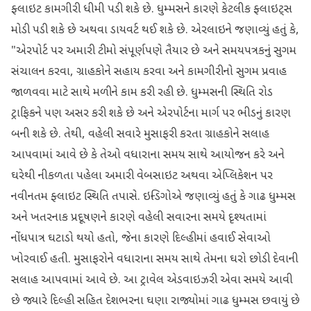
ફ્લાઇટ કામગીરી ધીમી પડી શકે છે. ધુમ્મસને કારણે કેટલીક ફ્લાઇટ્સ
મોડી પડી શકે છે અથવા ડાયવર્ટ થઈ શકે છે. એરલાઇને જણાવ્યું હતું કે,
"એરપોર્ટ પર અમારી ટીમો સંપૂર્ણપણે તૈયાર છે અને સમયપત્રકનું સુગમ
સંચાલન કરવા, ગ્રાહકોને સહાય કરવા અને કામગીરીનો સુગમ પ્રવાહ
જાળવવા માટે સાથે મળીને કામ કરી રહી છે. ધુમ્મસની સ્થિતિ રોડ
ટ્રાફિકને પણ અસર કરી શકે છે અને એરપોર્ટના માર્ગ પર ભીડનું કારણ
બની શકે છે. તેથી, વહેલી સવારે મુસાફરી કરતા ગ્રાહકોને સલાહ
આપવામાં આવે છે કે તેઓ વધારાના સમય સાથે આયોજન કરે અને
ઘરેથી નીકળતા પહેલા અમારી વેબસાઇટ અથવા એપ્લિકેશન પર
નવીનતમ ફ્લાઇટ સ્થિતિ તપાસે. ઇન્ડિગોએ જણાવ્યું હતું કે ગાઢ ધુમ્મસ
અને ખતરનાક પ્રદૂષણને કારણે વહેલી સવારના સમયે દૃશ્યતામાં
નોંધપાત્ર ઘટાડો થયો હતો, જેના કારણે દિલ્હીમાં હવાઈ સેવાઓ
ખોરવાઈ હતી. મુસાફરોને વધારાના સમય સાથે તેમના ઘરો છોડી દેવાની
સલાહ આપવામાં આવે છે. આ ટ્રાવેલ એડવાઇઝરી એવા સમયે આવી
છે જ્યારે દિલ્હી સહિત દેશભરના ઘણા રાજ્યોમાં ગાઢ ધુમ્મસ છવાયું છે