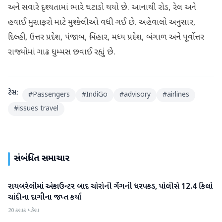
અને સવારે દૃશ્યતામાં ભારે ઘટાડો થયો છે. આનાથી રોડ, રેલ અને
હવાઈ મુસાફરો માટે મુશ્કેલીઓ વધી ગઈ છે. અહેવાલો અનુસાર,
દિલ્હી, ઉત્તર પ્રદેશ, પંજાબ, બિહાર, મધ્ય પ્રદેશ, બંગાળ અને પૂર્વોત્તર
રાજ્યોમાં ગાઢ ધુમ્મસ છવાઈ રહ્યું છે.
ટેગ્સ:
#
Passengers
#
IndiGo
#
advisory
#
airlines
#
issues travel
સંબંધિત સમાચાર
રાયબરેલીમાં એન્કાઉન્ટર બાદ ચોરોની ગેંગની ધરપકડ, પોલીસે 12.4 કિલો
રાષ્ટ્રીય
ચાંદીના દાગીના જપ્ત કર્યા
20 કલાક પહેલા