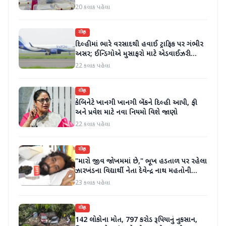
કર્યા
20 કલાક પહેલા
રાષ્ટ્રીય
દિલ્હીમાં ભારે વરસાદથી હવાઈ ટ્રાફિક પર ગંભીર
અસર; ઈન્ડિગોએ મુસાફરો માટે એડવાઈઝરી
જાહેર કરી
22 કલાક પહેલા
રાષ્ટ્રીય
કેબિનેટે ખાનગી ખાનગી બેંકને દિલ્હી આપી, ફી
અને પ્રવેશ માટે નવા નિયમો વિશે જાણો
22 કલાક પહેલા
રાષ્ટ્રીય
"મારો જીવ જોખમમાં છે," ભૂખ હડતાળ પર રહેલા
ઝારખંડના વિદ્યાર્થી નેતા દેવેન્દ્ર નાથ મહતોની
તબિયત ખરાબ
23 કલાક પહેલા
રાષ્ટ્રીય
142 લોકોના મોત, 797 કરોડ રૂપિયાનું નુકસાન,