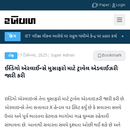
E-Paper
|
Login
UGC-NET પરીક્ષા લીકના આરોપો પર રાહુલ ગાંધીએ કેન્દ્ર પર પ્રહાર કર્યા
બ્રેકિંગ
●
હિંમતનગરમ
17 ડિસેમ્બર, 2025
|
Super Admin
Bookmark
રાષ્ટ્રીય
ઈન્ડિગો એરલાઈન્સે મુસાફરો માટે ટ્રાવેલ એડવાઈઝરી
જારી કરી
ઇન્ડિગો એરલાઇન્સે તેના મુસાફરો માટે ટ્રાવેલ એડવાઇઝરી જારી કરી છે.
એરલાઇન્સે તેના સત્તાવાર X હેન્ડલ પર ટ્વિટ કર્યું છે કે સવારના સમયે
ઉત્તર અને પૂર્વ ભારતના કેટલાક ભાગોમાં ગાઢ ધુમ્મસ રહેવાની
સંભાવના છે. આનાથી સવારના સમયે દૃશ્યતા ઓછી થઈ શકે છે અને