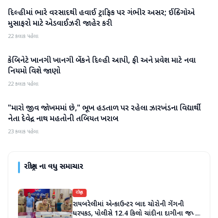
દિલ્હીમાં ભારે વરસાદથી હવાઈ ટ્રાફિક પર ગંભીર અસર; ઈન્ડિગોએ
રાષ્ટ્રીય
મુસાફરો માટે એડવાઈઝરી જાહેર કરી
22 કલાક પહેલા
કેબિનેટે ખાનગી ખાનગી બેંકને દિલ્હી આપી, ફી અને પ્રવેશ માટે નવા
રાષ્ટ્રીય
નિયમો વિશે જાણો
22 કલાક પહેલા
"મારો જીવ જોખમમાં છે," ભૂખ હડતાળ પર રહેલા ઝારખંડના વિદ્યાર્થી
રાષ્ટ્રીય
નેતા દેવેન્દ્ર નાથ મહતોની તબિયત ખરાબ
23 કલાક પહેલા
રાષ્ટ્રીય
ના વધુ સમાચાર
રાષ્ટ્રીય
રાયબરેલીમાં એન્કાઉન્ટર બાદ ચોરોની ગેંગની
ધરપકડ, પોલીસે 12.4 કિલો ચાંદીના દાગીના જપ્ત