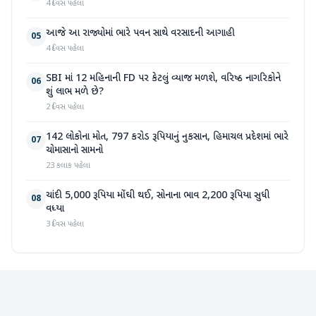
4 દિવસ પહેલા
આજે આ રાજ્યોમાં ભારે પવન સાથે વરસાદની આગાહી
05
4 દિવસ પહેલા
SBI માં 12 મહિનાની FD પર કેટલું વ્યાજ મળશે, વરિષ્ઠ નાગરિકોને
06
શું લાભ મળે છે?
2 દિવસ પહેલા
142 લોકોના મોત, 797 કરોડ રૂપિયાનું નુકસાન, હિમાચલ પ્રદેશમાં ભારે
07
ચોમાસાનો સામનો
23 કલાક પહેલા
ચાંદી 5,000 રૂપિયા મોંઘી થઈ, સોનાના ભાવ 2,200 રૂપિયા સુધી
08
વધ્યા
3 દિવસ પહેલા