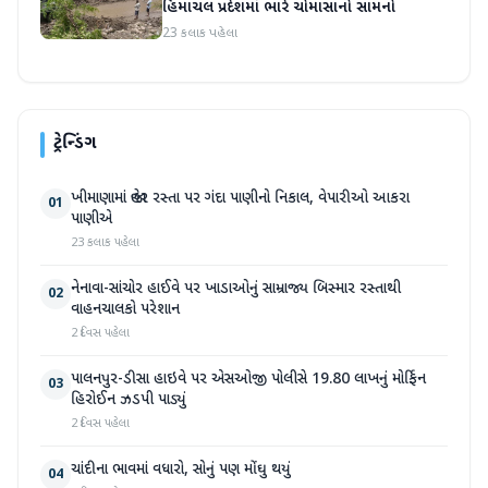
હિમાચલ પ્રદેશમાં ભારે ચોમાસાનો સામનો
23 કલાક પહેલા
ટ્રેન્ડિંગ
ખીમાણામાં જાહેર રસ્તા પર ગંદા પાણીનો નિકાલ, વેપારીઓ આકરા
01
પાણીએ
23 કલાક પહેલા
નેનાવા-સાંચોર હાઈવે પર ખાડાઓનું સામ્રાજ્ય બિસ્માર રસ્તાથી
02
વાહનચાલકો પરેશાન
2 દિવસ પહેલા
પાલનપુર-ડીસા હાઇવે પર એસઓજી પોલીસે 19.80 લાખનું મોર્ફિન
03
હિરોઈન ઝડપી પાડ્યું
2 દિવસ પહેલા
ચાંદીના ભાવમાં વધારો, સોનું પણ મોંઘુ થયું
04