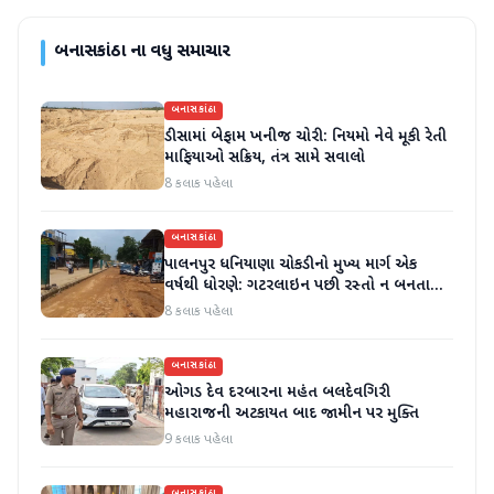
બનાસકાંઠા
ના વધુ સમાચાર
બનાસકાંઠા
ડીસામાં બેફામ ખનીજ ચોરી: નિયમો નેવે મૂકી રેતી
માફિયાઓ સક્રિય, તંત્ર સામે સવાલો
8 કલાક પહેલા
બનાસકાંઠા
પાલનપુર ધનિયાણા ચોકડીનો મુખ્ય માર્ગ એક
વર્ષથી ધોરણે: ગટરલાઇન પછી રસ્તો ન બનતા
હાલાકી
8 કલાક પહેલા
બનાસકાંઠા
ઓગડ દેવ દરબારના મહંત બલદેવગિરી
મહારાજની અટકાયત બાદ જામીન પર મુક્તિ
9 કલાક પહેલા