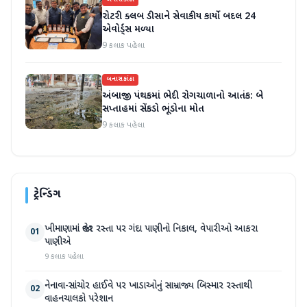
બનાસકાંઠા
રોટરી ક્લબ ડીસાને સેવાકીય કાર્યો બદલ 24
એવોર્ડ્સ મળ્યા
9 કલાક પહેલા
બનાસકાંઠા
અંબાજી પંથકમાં ભેદી રોગચાળાનો આતંક: બે
સપ્તાહમાં સેંકડો ભૂંડોના મોત
9 કલાક પહેલા
ટ્રેન્ડિંગ
ખીમાણામાં જાહેર રસ્તા પર ગંદા પાણીનો નિકાલ, વેપારીઓ આકરા
01
પાણીએ
9 કલાક પહેલા
નેનાવા-સાંચોર હાઈવે પર ખાડાઓનું સામ્રાજ્ય બિસ્માર રસ્તાથી
02
વાહનચાલકો પરેશાન