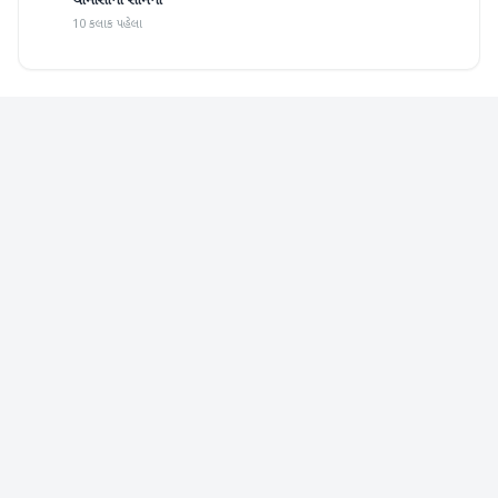
ચોમાસાનો સામનો
10 કલાક પહેલા