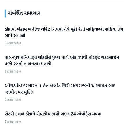
સંબંધિત સમાચાર
ડીસામાં બેફામ ખનીજ ચોરી: નિયમો નેવે મૂકી રેતી માફિયાઓ સક્રિય, તંત્ર
બનાસકાંઠા
સામે સવાલો
8 કલાક પહેલા
પાલનપુર ધનિયાણા ચોકડીનો મુખ્ય માર્ગ એક વર્ષથી ધોરણે: ગટરલાઇન
બનાસકાંઠા
પછી રસ્તો ન બનતા હાલાકી
8 કલાક પહેલા
ઓગડ દેવ દરબારના મહંત બલદેવગિરી મહારાજની અટકાયત બાદ
બનાસકાંઠા
જામીન પર મુક્તિ
9 કલાક પહેલા
રોટરી ક્લબ ડીસાને સેવાકીય કાર્યો બદલ 24 એવોર્ડ્સ મળ્યા
બનાસકાંઠા
9 કલાક પહેલા