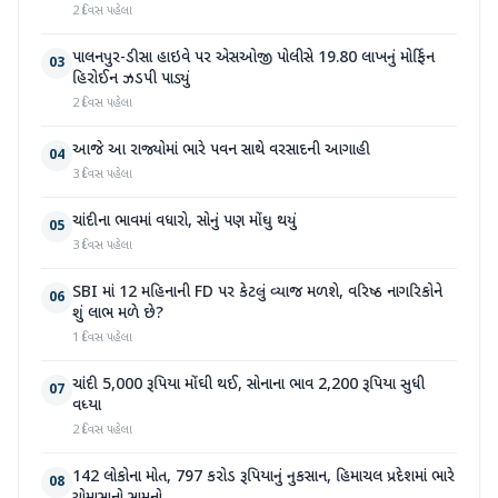
2 દિવસ પહેલા
પાલનપુર-ડીસા હાઇવે પર એસઓજી પોલીસે 19.80 લાખનું મોર્ફિન
03
હિરોઈન ઝડપી પાડ્યું
2 દિવસ પહેલા
આજે આ રાજ્યોમાં ભારે પવન સાથે વરસાદની આગાહી
04
3 દિવસ પહેલા
ચાંદીના ભાવમાં વધારો, સોનું પણ મોંઘુ થયું
05
3 દિવસ પહેલા
SBI માં 12 મહિનાની FD પર કેટલું વ્યાજ મળશે, વરિષ્ઠ નાગરિકોને
06
શું લાભ મળે છે?
1 દિવસ પહેલા
ચાંદી 5,000 રૂપિયા મોંઘી થઈ, સોનાના ભાવ 2,200 રૂપિયા સુધી
07
વધ્યા
2 દિવસ પહેલા
142 લોકોના મોત, 797 કરોડ રૂપિયાનું નુકસાન, હિમાચલ પ્રદેશમાં ભારે
08