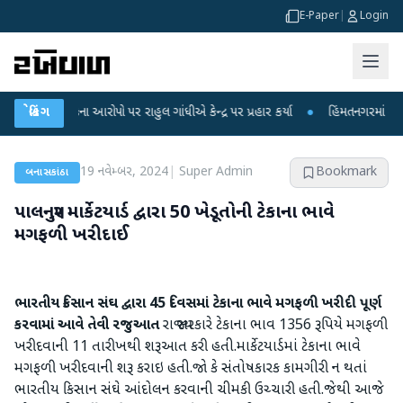
E-Paper
|
Login
 લીકના આરોપો પર રાહુલ ગાંધીએ કેન્દ્ર પર પ્રહાર કર્યા
બ્રેકિંગ
●
હિંમતનગરમાં રહસ્યમય વાય
19 નવેમ્બર, 2024
|
Super Admin
Bookmark
બનાસકાંઠા
પાલનપુર માર્કેટયાર્ડ દ્વારા 50 ખેડૂતોની ટેકાના ભાવે
મગફળી ખરીદાઈ
ભારતીય કિસાન સંઘ દ્વારા 45 દિવસમાં ટેકાના ભાવે મગફળી ખરીદી પૂર્ણ
કરવામાં આવે તેવી રજુઆત
રાજ્ય સરકારે ટેકાના ભાવ 1356 રૂપિયે મગફળી
ખરીદવાની 11 તારીખથી શરૂઆત કરી હતી.માર્કેટયાર્ડમાં ટેકાના ભાવે
મગફળી ખરીદવાની શરૂ કરાઇ હતી.જો કે સંતોષકારક કામગીરી ન થતાં
ભારતીય કિસાન સંઘે આંદોલન કરવાની ચીમકી ઉચ્ચારી હતી.જેથી આજે