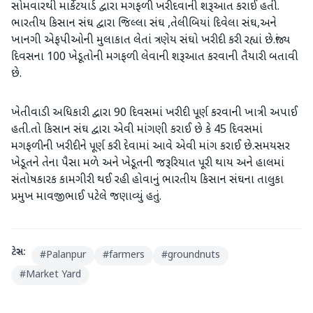
સોમવારથી માર્કેટયાર્ડ દ્વારા મગફળી ખરીદવાની શરૂઆત કરાઈ હતી.
ભારતીય કિસાન સંઘ દ્વારા જિલ્લા સંઘ ,તેલીબિયાં દિવેલા સંઘ,અને
ખાનગી એફપીઓની મુલાકાત લેતાં ત્રણેય સંઘો ખરીદી કરી રહ્યાં છે.જ્યાં
દિવસના 100 ખેડૂતોની મગફળી લેવાની શરૂઆત કરવાની તૈયારી બતાવી
છે.
ખેતીવાડી અધિકારી દ્વારા 90 દિવસમાં ખરીદી પૂર્ણ કરવાની ખાત્રી અપાઈ
હતી.તો કિસાન સંઘ દ્વારા એવી માંગણી કરાઈ છે કે 45 દિવસમાં
મગફળીની ખરીદીને પૂર્ણ કરી દેવામાં આવે એવી માંગ કરાઈ છે.સમયસર
ખેડૂતને તેના પૈસા મળે અને ખેડૂતની જરૂરિયાત પૂરી થાય અને હાલમાં
સંતોષકારક કામગીરી થઈ રહી હોવાનું ભારતીય કિસાન સંઘના તાલુકા
પ્રમુખ માવજીભાઈ પટેલે જણાવ્યું હતું.
ટેગ્સ:
#
Palanpur
#
farmers
#
groundnuts
#
Market Yard