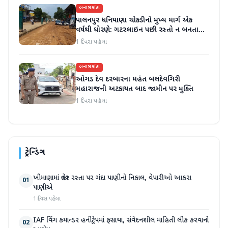
બનાસકાંઠા
પાલનપુર ધનિયાણા ચોકડીનો મુખ્ય માર્ગ એક
વર્ષથી ધોરણે: ગટરલાઇન પછી રસ્તો ન બનતા
હાલાકી
1 દિવસ પહેલા
બનાસકાંઠા
ઓગડ દેવ દરબારના મહંત બલદેવગિરી
મહારાજની અટકાયત બાદ જામીન પર મુક્તિ
1 દિવસ પહેલા
ટ્રેન્ડિંગ
ખીમાણામાં જાહેર રસ્તા પર ગંદા પાણીનો નિકાલ, વેપારીઓ આકરા
01
પાણીએ
1 દિવસ પહેલા
IAF વિંગ કમાન્ડર હનીટ્રેપમાં ફસાયા, સંવેદનશીલ માહિતી લીક કરવાનો
02