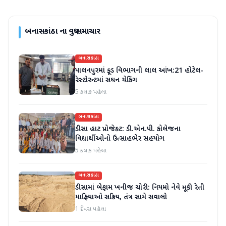
બનાસકાંઠા
ના વધુ સમાચાર
બનાસકાંઠા
પાલનપુરમાં ફૂડ વિભાગની લાલ આંખ:21 હોટેલ-
રેસ્ટોરન્ટમાં સઘન ચેકિંગ
5 કલાક પહેલા
બનાસકાંઠા
ડીસા હાટ પ્રોજેક્ટ: ડી.એન.પી. કોલેજના
વિદ્યાર્થીઓનો ઉત્સાહભેર સહયોગ
5 કલાક પહેલા
બનાસકાંઠા
ડીસામાં બેફામ ખનીજ ચોરી: નિયમો નેવે મૂકી રેતી
માફિયાઓ સક્રિય, તંત્ર સામે સવાલો
1 દિવસ પહેલા