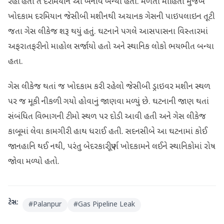
રહી હતી તે દરમિયાન આ બનાવ બન્યો હતો. મળતી માહિતી મુજબ
ખોદકામ દરમિયાન જેસીબી મશીનથી અચાનક ગેસની પાઇપલાઇન તૂટી
જતા ગેસ લીકેજ શરૂ થયું હતું. ઘટનાને પગલે આસપાસના વિસ્તારમાં
અફરાતફરીનો માહોલ સર્જાયો હતો અને સ્થાનિક લોકો ભયભીત બન્યા
હતા.
ગેસ લીકેજ થતાં જ ખોદકામ કરી રહેલો જેસીબી ડ્રાઇવર મશીન સ્થળ
પર જ મૂકી નીકળી ગયો હોવાનું જાણવા મળ્યું છે. ઘટનાની જાણ થતાં
સંબંધિત વિભાગની ટીમો સ્થળ પર દોડી આવી હતી અને ગેસ લીકેજ
કાબૂમાં લેવા કામગીરી હાથ ધરાઈ હતી. સદનસીબે આ ઘટનામાં કોઈ
જાનહાનિ થઈ નથી, પરંતુ બેદરકારીપૂર્ણ ખોદકામને લઈને સ્થાનિકોમાં રોષ
જોવા મળ્યો હતો.
ટેગ્સ:
#
Palanpur
#
Gas Pipeline Leak