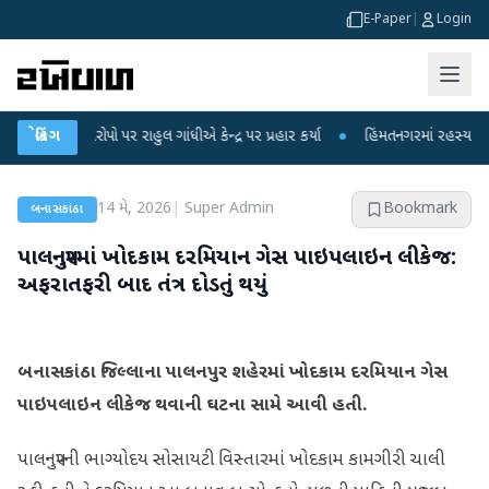
E-Paper
|
Login
ા આરોપો પર રાહુલ ગાંધીએ કેન્દ્ર પર પ્રહાર કર્યા
બ્રેકિંગ
●
હિંમતનગરમાં રહસ્યમય વાયરસ ક
14 મે, 2026
|
Super Admin
Bookmark
બનાસકાંઠા
પાલનપુરમાં ખોદકામ દરમિયાન ગેસ પાઇપલાઇન લીકેજ:
અફરાતફરી બાદ તંત્ર દોડતું થયું
બનાસકાંઠા જિલ્લાના પાલનપુર શહેરમાં ખોદકામ દરમિયાન ગેસ
પાઇપલાઇન લીકેજ થવાની ઘટના સામે આવી હતી.
પાલનપુરની ભાગ્યોદય સોસાયટી વિસ્તારમાં ખોદકામ કામગીરી ચાલી