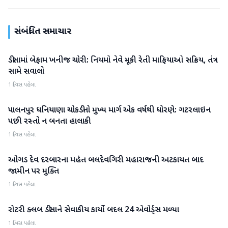
સંબંધિત સમાચાર
ડીસામાં બેફામ ખનીજ ચોરી: નિયમો નેવે મૂકી રેતી માફિયાઓ સક્રિય, તંત્ર
બનાસકાંઠા
સામે સવાલો
1 દિવસ પહેલા
પાલનપુર ધનિયાણા ચોકડીનો મુખ્ય માર્ગ એક વર્ષથી ધોરણે: ગટરલાઇન
બનાસકાંઠા
પછી રસ્તો ન બનતા હાલાકી
1 દિવસ પહેલા
ઓગડ દેવ દરબારના મહંત બલદેવગિરી મહારાજની અટકાયત બાદ
બનાસકાંઠા
જામીન પર મુક્તિ
1 દિવસ પહેલા
રોટરી ક્લબ ડીસાને સેવાકીય કાર્યો બદલ 24 એવોર્ડ્સ મળ્યા
બનાસકાંઠા
1 દિવસ પહેલા