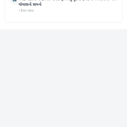
08
ચોમાસાનો સામનો
1 દિવસ પહેલા