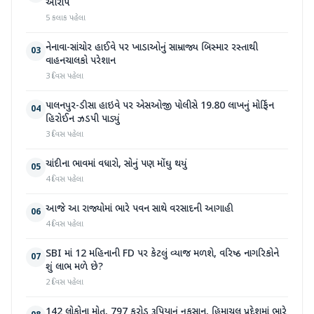
આરોપ
5 કલાક પહેલા
નેનાવા-સાંચોર હાઈવે પર ખાડાઓનું સામ્રાજ્ય બિસ્માર રસ્તાથી
03
વાહનચાલકો પરેશાન
3 દિવસ પહેલા
પાલનપુર-ડીસા હાઇવે પર એસઓજી પોલીસે 19.80 લાખનું મોર્ફિન
04
હિરોઈન ઝડપી પાડ્યું
3 દિવસ પહેલા
ચાંદીના ભાવમાં વધારો, સોનું પણ મોંઘુ થયું
05
4 દિવસ પહેલા
આજે આ રાજ્યોમાં ભારે પવન સાથે વરસાદની આગાહી
06
4 દિવસ પહેલા
SBI માં 12 મહિનાની FD પર કેટલું વ્યાજ મળશે, વરિષ્ઠ નાગરિકોને
07
શું લાભ મળે છે?
2 દિવસ પહેલા
142 લોકોના મોત, 797 કરોડ રૂપિયાનું નુકસાન, હિમાચલ પ્રદેશમાં ભારે