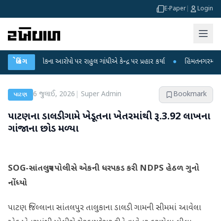
E-Paper
|
Login
ીક્ષા લીકના આરોપો પર રાહુલ ગાંધીએ કેન્દ્ર પર પ્રહાર કર્યા
બ્રેકિંગ
●
હિંમતનગરમાં રહસ્યમ
6 જુલાઈ, 2026
|
Super Admin
Bookmark
પાટણ
પાટણના ડાલડી ગામે ખેડૂતના ખેતરમાંથી રૂ.3.92 લાખના
ગાંજાના છોડ મળ્યા
SOG-સાંતલપુર પોલીસે એકની ધરપકડ કરી NDPS હેઠળ ગુનો
નોંધ્યો
પાટણ જિલ્લાના સાંતલપુર તાલુકાના ડાલડી ગામની સીમમાં આવેલા