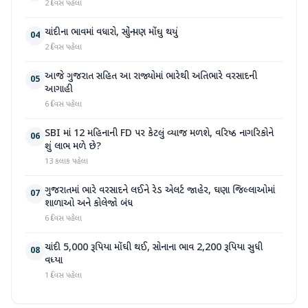
2 દિવસ પહેલા
ચાંદીના ભાવમાં વધારો, સોનું પણ મોંઘુ થયું
04
2 દિવસ પહેલા
આજે ગુજરાત સહિત આ રાજ્યોમાં ભારેથી અતિભારે વરસાદની
05
આગાહી
6 દિવસ પહેલા
SBI માં 12 મહિનાની FD પર કેટલું વ્યાજ મળશે, વરિષ્ઠ નાગરિકોને
06
શું લાભ મળે છે?
13 કલાક પહેલા
ગુજરાતમાં ભારે વરસાદને લઈને રેડ એલર્ટ જાહેર, ઘણા જિલ્લાઓમાં
07
શાળાઓ અને કોલેજો બંધ
6 દિવસ પહેલા
ચાંદી 5,000 રૂપિયા મોંઘી થઈ, સોનાના ભાવ 2,200 રૂપિયા સુધી
08
વધ્યા
1 દિવસ પહેલા