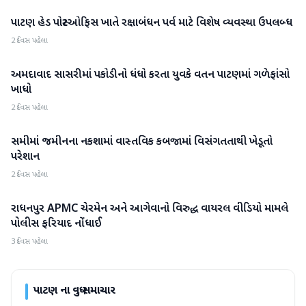
પાટણ હેડ પોસ્ટઓફિસ ખાતે રક્ષાબંધન પર્વ માટે વિશેષ વ્યવસ્થા ઉપલબ્ધ
પાટણ
2 દિવસ પહેલા
અમદાવાદ સાસરીમાં પકોડીનો ધંધો કરતા યુવકે વતન પાટણમાં ગળેફાંસો
પાટણ
ખાધો
2 દિવસ પહેલા
સમીમાં જમીનના નકશામાં વાસ્તવિક કબજામાં વિસંગતતાથી ખેડૂતો
પાટણ
પરેશાન
2 દિવસ પહેલા
રાધનપુર APMC ચેરમેન અને આગેવાનો વિરુદ્ધ વાયરલ વીડિયો મામલે
પાટણ
પોલીસ ફરિયાદ નોંધાઈ
3 દિવસ પહેલા
પાટણ
ના વધુ સમાચાર