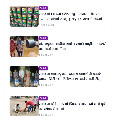
પાટણ
પાટણમાં FDAના દરોડા: જૂના ડબ્બામાં તેલ પેક
કરતા બે એકમો સીલ, રૂ. ૧૬.૧૪ લાખનો જથ્થો
જપ્ત
5 કલાક પહેલા
પાટણ
સાંતલપુરના વાઢીયા ગામે વરસાદી પાણીના કહેરથી
ગ્રામજનો હાલાકીમાં
1 દિવસ પહેલા
પાટણ
પાટણના ખાલકપુરામાં અનાથ બાળકોની વહારે
આવ્યા સિટી 'એ' ડિવિઝન PI અને તેમની ટીમ,
માનવતા મહેકી
1 દિવસ પહેલા
પાટણ
પાટણના વોર્ડ નં. 6 માં બિસ્માર રસ્તાઓ સામે પૂર્વ
નગરસેવક મેદાનમાં
1 દિવસ પહેલા