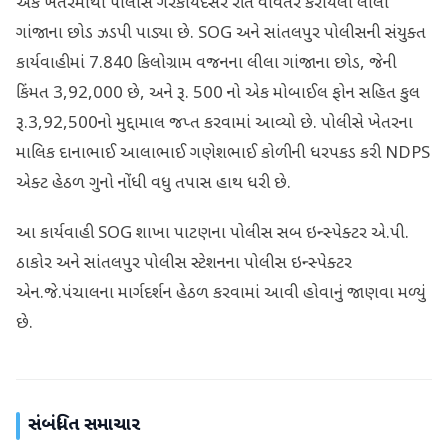
એક ખેતરમાંથી પોલીસે ગેરકાયદેસર રીતે વાવેતર કરાયેલા લીલા
ગાંજાના છોડ ઝડપી પાડ્યા છે. SOG અને સાંતલપુર પોલીસની સંયુક્ત
કાર્યવાહીમાં 7.840 કિલોગ્રામ વજનના લીલા ગાંજાના છોડ, જેની
કિંમત 3,92,000 છે, અને રૂ. 500 નો એક મોબાઈલ ફોન સહિત કુલ
રૂ.3,92,500નો મુદ્દામાલ જપ્ત કરવામાં આવ્યો છે. પોલીસે ખેતરના
માલિક દાનાભાઈ આલાભાઈ ગણેશભાઈ કોળીની ધરપકડ કરી NDPS
એક્ટ હેઠળ ગુનો નોંધી વધુ તપાસ હાથ ધરી છે.
આ કાર્યવાહી SOG શાખા પાટણના પોલીસ સબ ઇન્સ્પેક્ટર એ.પી.
ઠાકોર અને સાંતલપુર પોલીસ સ્ટેશનના પોલીસ ઇન્સ્પેક્ટર
એન.જે.પંચાલના માર્ગદર્શન હેઠળ કરવામાં આવી હોવાનું જાણવા મળ્યું
છે.
સંબંધિત સમાચાર