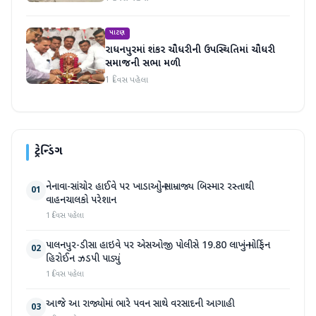
પાટણ
રાધનપુરમાં શંકર ચૌધરીની ઉપસ્થિતિમાં ચૌધરી
સમાજની સભા મળી
1 દિવસ પહેલા
ટ્રેન્ડિંગ
નેનાવા-સાંચોર હાઈવે પર ખાડાઓનું સામ્રાજ્ય બિસ્માર રસ્તાથી
01
વાહનચાલકો પરેશાન
1 દિવસ પહેલા
પાલનપુર-ડીસા હાઇવે પર એસઓજી પોલીસે 19.80 લાખનું મોર્ફિન
02
હિરોઈન ઝડપી પાડ્યું
1 દિવસ પહેલા
આજે આ રાજ્યોમાં ભારે પવન સાથે વરસાદની આગાહી
03