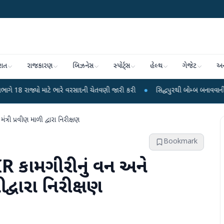
રાત
રાજકારણ
બિઝનેસ
સ્પોર્ટ્સ
હેલ્થ
ગેજેટ
અન
 માટે ભારે વરસાદની ચેતવણી જારી કરી
●
સિદ્ધપુરથી બોમ્બ બનાવવાની સામગ્રી સાથે 
ંત્રી પ્રવીણ માળી દ્વારા નિરીક્ષણ
Bookmark
 SIR કામગીરીનું વન અને
 દ્વારા નિરીક્ષણ