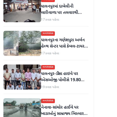
પાલનપુરમાં દાબેલીની
લારીવાળા પર તલવારથી
હુમલો: બે ઈજાગ્રસ્ત, આરોપી
17 કલાક પહેલા
સામે કડક કાર્યવાહીની માંગ
બનાસકાંઠા
પાલનપુરના ગણેશપુરા અર્બન
હેલ્થ સેન્ટર પાસે કેબલ-ટાયર
સળગાવાતા ફેલાયેલા ધુમાડાથી
17 કલાક પહેલા
લોકો પરેશાન
બનાસકાંઠા
પાલનપુર-ડીસા હાઇવે પર
એસઓજી પોલીસે 19.80
લાખનું મોર્ફિન હિરોઈન ઝડપી
19 કલાક પહેલા
પાડ્યું
બનાસકાંઠા
નેનાવા-સાંચોર હાઈવે પર
ખાડાઓનું સામ્રાજ્ય બિસ્માર