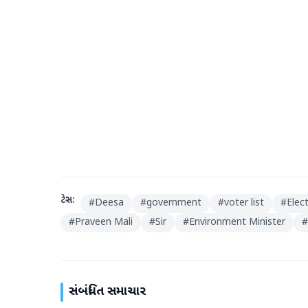
ટેગ્સ:
#
Deesa
#
government
#
voter list
#
Elec
#
Praveen Mali
#
Sir
#
Environment Minister
#
સંબંધિત સમાચાર