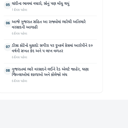
ચાંદીના ભાવમાં વધારો, સોનું પણ મોંઘુ થયું
05
1 દિવસ પહેલા
આજે ગુજરાત સહિત આ રાજ્યોમાં ભારેથી અતિભારે
06
વરસાદની આગાહી
6 દિવસ પહેલા
ડીસા કોર્ટનો ચુકાદો: સગીરા પર દુષ્કર્મ કેસમાં આરોપીને ૨૦
07
વર્ષની સખત કેદ અને ૫ લાખ વળતર
6 દિવસ પહેલા
ગુજરાતમાં ભારે વરસાદને લઈને રેડ એલર્ટ જાહેર, ઘણા
08
જિલ્લાઓમાં શાળાઓ અને કોલેજો બંધ
6 દિવસ પહેલા