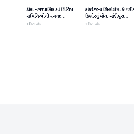
ડીસા નગરપાલિકામાં વિવિધ
કાંકરેજના શિહોરીમાં 9 વર્ષીય
બનાસકાંઠા
બનાસકાંઠા
સમિતિઓની રચના:
કિશોરનું મોત, ચાંદીપુરા
મહત્વપૂર્ણ કમિટીઓ અને
વાયરસની આશંકા
1 દિવસ પહેલા
1 દિવસ પહેલા
હોદ્દેદારોની જાહેરાત