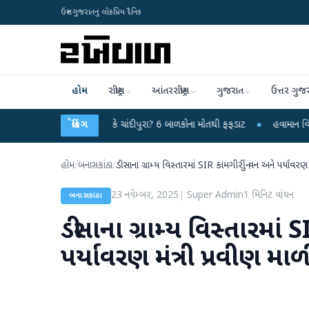
ઉત્તર ગુજરાતનું લોકપ્રિય દૈનિક
હોમ
રાષ્ટ્રીય
આંતરરાષ્ટ્રીય
ગુજરાત
ઉત્તર ગુજ
હસ્યમય વાયરસ કે ચાંદીપુરા? 6 બાળકોના મોતથી ફફડાટ
બ્રેકિંગ
●
હવામાન વિભાગે 18 રાજ્યો
હોમ
/
બનાસકાંઠા
/
ડીસાના ગ્રામ્ય વિસ્તારમાં SIR કામગીરીનું વન અને પર્યાવરણ મ
23 નવેમ્બર, 2025
|
Super Admin
1
મિનિટ વાંચન
બનાસકાંઠા
ડીસાના ગ્રામ્ય વિસ્તારમાં
પર્યાવરણ મંત્રી પ્રવીણ માળી