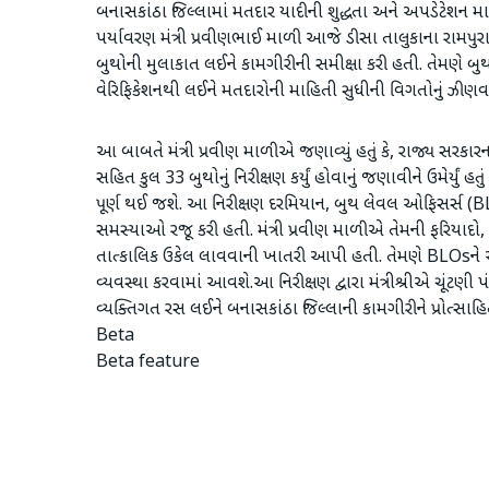
બનાસકાંઠા જિલ્લામાં મતદાર યાદીની શુદ્ધતા અને અપડેટેશન મા
પર્યાવરણ મંત્રી પ્રવીણભાઈ માળી આજે ડીસા તાલુકાના રામપુર
બુથોની મુલાકાત લઈને કામગીરીની સમીક્ષા કરી હતી. તેમણ
વેરિફિકેશનથી લઈને મતદારોની માહિતી સુધીની વિગતોનું ઝીણવટભર્યું
આ બાબતે ​મંત્રી પ્રવીણ માળીએ જણાવ્યું હતું કે, રાજ્ય સરકારન
સહિત કુલ 33 બુથોનું નિરીક્ષણ કર્યું હોવાનું જણાવીને ઉમેર્યું 
પૂર્ણ થઈ જશે. આ ​નિરીક્ષણ દરમિયાન, બુથ લેવલ ઓફિસર્સ (B
સમસ્યાઓ રજૂ કરી હતી. મંત્રી પ્રવીણ માળીએ તેમની ફરિયાદ
તાત્કાલિક ઉકેલ લાવવાની ખાતરી આપી હતી. તેમણે BLOsને આશ્વા
વ્યવસ્થા કરવામાં આવશે.​આ નિરીક્ષણ દ્વારા મંત્રીશ્રીએ ચૂંટણી 
વ્યક્તિગત રસ લઈને બનાસકાંઠા જિલ્લાની કામગીરીને પ્રોત્સા
Beta
Beta feature