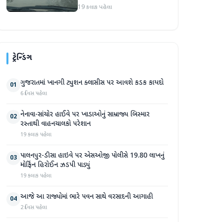
રસ્તાથી વાહનચાલકો પરેશાન
19 કલાક પહેલા
ટ્રેન્ડિંગ
ગુજરાતમાં ખાનગી ટ્યુશન ક્લાસીસ પર આવશે કડક કાયદો
01
6 દિવસ પહેલા
નેનાવા-સાંચોર હાઈવે પર ખાડાઓનું સામ્રાજ્ય બિસ્માર
02
રસ્તાથી વાહનચાલકો પરેશાન
19 કલાક પહેલા
પાલનપુર-ડીસા હાઇવે પર એસઓજી પોલીસે 19.80 લાખનું
03
મોર્ફિન હિરોઈન ઝડપી પાડ્યું
19 કલાક પહેલા
આજે આ રાજ્યોમાં ભારે પવન સાથે વરસાદની આગાહી
04
2 દિવસ પહેલા