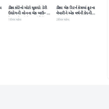
ડીસા કોર્ટનો મોટો ચુકાદો: ડેરી
ડીસા: ચેક રિટર્ન કેસમાં ફ્રૂટના
બનાસકાંઠા
બનાસકાંઠા
ઉદ્યોગની લોનના ચેક બાઉન્સ
વેપારીને એક વર્ષની કેદની
કેસમાં વેપારીને 1 વર્ષની કેદ;
સજા
1 દિવસ પહેલા
2 દિવસ પહેલા
રૂ.39.25 લાખ ચૂકવવાનો
આદેશ