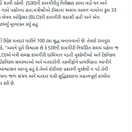
ટે ચાલી રહેલી (SIR)ની કામગીરીનું નિરીક્ષણ કરવા માટે વન અને
ા ગામે પહોંચ્યા હતા.​મંત્રીશ્રીએ ડીસાના અલગ-અલગ ગામોના કુલ 33
ે બુથ લેવલ ઓફિસર (BLO)ની કામગીરી ચકાસી હતી અને એપ
 મૂલ્યાંકન કર્યું હતું.
ો ઉદ્દેશ મતદાર યાદીને 100 ટકા શુદ્ધ બનાવવાનો છે. તેમણે રામપુરા
હતું કે, "અમને પૂરો વિશ્વાસ છે કે SIRની કામગીરી નિર્ધારિત સમય પહેલા જ
LO)એ મંત્રી સમક્ષ કામગીરી દરમિયાન પડતી મુશ્કેલીઓ અને ટેકનિકલ
ો, ટેકનિકલ સમસ્યાઓ અને મતદારોની તકલીફોને પ્રાથમિકતા આપીને
સન આપ્યું હતું કે તેમને કોઈપણ પ્રકારની મુશ્કેલી ન પડે તેની
પંચના જળ સંચય અને મતદાર યાદી શુદ્ધિકરણના મહત્ત્વપૂર્ણ કાર્યોમાં
હિત કરી છે.