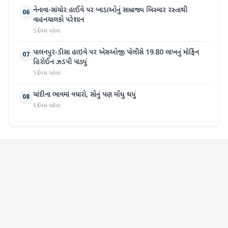
નેનાવા-સાંચોર હાઈવે પર ખાડાઓનું સામ્રાજ્ય બિસ્માર રસ્તાથી
06
વાહનચાલકો પરેશાન
5 દિવસ પહેલા
પાલનપુર-ડીસા હાઇવે પર એસઓજી પોલીસે 19.80 લાખનું મોર્ફિન
07
હિરોઈન ઝડપી પાડ્યું
5 દિવસ પહેલા
ચાંદીના ભાવમાં વધારો, સોનું પણ મોંઘુ થયું
08
6 દિવસ પહેલા