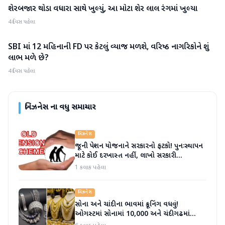
શેરબજાર થોડા વધારા સાથે ખુલ્યું, આ મોટા શેર લાલ રંગમાં ખુલ્યા
બિઝનેસ
4 દિવસ પહેલા
SBI માં 12 મહિનાની FD પર કેટલું વ્યાજ મળશે, વરિષ્ઠ નાગરિકોને શું
બિઝનેસ
લાભ મળે છે?
4 દિવસ પહેલા
બિઝનેસ
ના વધુ સમાચાર
બિઝનેસ
જૂની પેન્શન યોજનાને સરકારનો ફટકો! પુનઃસ્થાપન
માટે કોઈ દરખાસ્ત નહીં, લાખો સરકારી
કર્મચારીઓની આશાઓ પર પાણી ફરી વળ્યું
1 કલાક પહેલા
બિઝનેસ
સોના અને ચાંદીના ભાવમાં ક્રૂનિંગ વધવું!
ઓગસ્ટમાં સોનામાં 10,000 અને ચંદીગઢમાં
20,000 મોટી સંખ્યામાં વધારો થયો