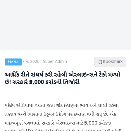
7 મે, 2026
|
Super Admin
Bookmark
બિઝનેસ
આર્થિક રીતે સંઘર્ષ કરી રહેલી એરલાઇન્સને ટેકો મળ્યો
છે! સરકારે ₹5,000 કરોડની તિજોરી
પશ્ચિમ એશિયામાં વધતા જતા જેટ ઇંધણના ભાવ અને ચાલી રહેલા
તણાવ વચ્ચે ભારતના ઉડ્ડયન ઉદ્યોગ પર દબાણ વધી રહ્યું છે. એક
મહત્વપૂર્ણ પગલામાં, સરકારે એરલાઇન્સ માટે ₹5,000 કરોડના