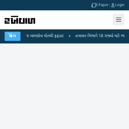
E-Paper
|
Login
દીપુરા? 6 બાળકોના મોતથી ફફડાટ
બ્રેકિંગ
●
હવામાન વિભાગે 18 રાજ્યો માટે ભારે વરસાદની ચ