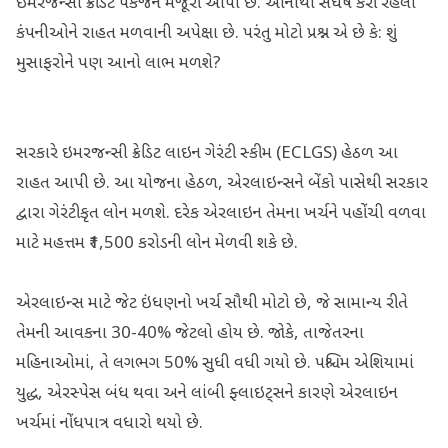
ઇમરજન્સી ક્રેડિટ પેકેજને મંજૂરી આપી છે. આનાથી સંઘર્ષ કરી રહેલી
કંપનીઓને રાહત મળવાની અપેક્ષા છે. પરંતુ મોટો પ્રશ્ન એ છે કે: શું
મુસાફરોને પણ આનો લાભ મળશે?
સરકારે ઇમરજન્સી ક્રેડિટ લાઇન ગેરંટી સ્કીમ (ECLGS) હેઠળ આ
રાહત આપી છે. આ યોજના હેઠળ, એરલાઇન્સને બેંકો પાસેથી સરકાર
દ્વારા ગેરંટીકૃત લોન મળશે. દરેક એરલાઇન તેમના ખર્ચને પહોંચી વળવા
માટે મહત્તમ ₹1,500 કરોડની લોન મેળવી શકે છે.
એરલાઇન્સ માટે જેટ ઇંધણનો ખર્ચ સૌથી મોટો છે, જે સામાન્ય રીતે
તેમની આવકના 30-40% જેટલો હોય છે. જોકે, તાજેતરના
મહિનાઓમાં, તે લગભગ 50% સુધી વધી ગયો છે. પશ્ચિમ એશિયામાં
યુદ્ધ, એરસ્પેસ બંધ થવા અને લાંબી ફ્લાઇટ્સને કારણે એરલાઇન
ખર્ચમાં નોંધપાત્ર વધારો થયો છે.