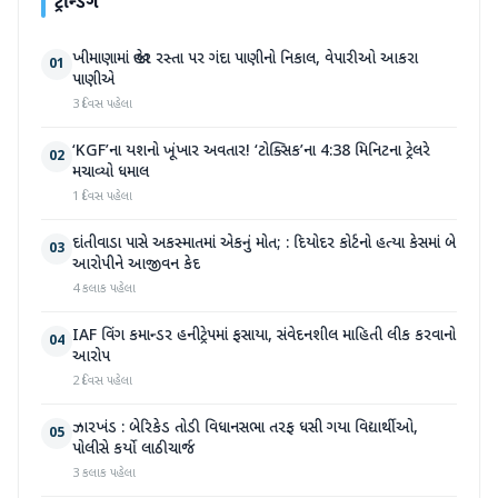
ટ્રેન્ડિંગ
ખીમાણામાં જાહેર રસ્તા પર ગંદા પાણીનો નિકાલ, વેપારીઓ આકરા
01
પાણીએ
3 દિવસ પહેલા
‘KGF’ના યશનો ખૂંખાર અવતાર! ‘ટોક્સિક’ના 4:38 મિનિટના ટ્રેલરે
02
મચાવ્યો ધમાલ
1 દિવસ પહેલા
દાંતીવાડા પાસે અકસ્માતમાં એકનું મોત; : દિયોદર કોર્ટનો હત્યા કેસમાં બે
03
આરોપીને આજીવન કેદ
4 કલાક પહેલા
IAF વિંગ કમાન્ડર હનીટ્રેપમાં ફસાયા, સંવેદનશીલ માહિતી લીક કરવાનો
04
આરોપ
2 દિવસ પહેલા
ઝારખંડ : બેરિકેડ તોડી વિધાનસભા તરફ ધસી ગયા વિદ્યાર્થીઓ,
05
પોલીસે કર્યો લાઠીચાર્જ
3 કલાક પહેલા