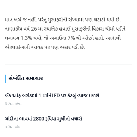
માત્ર ખર્ચ જ નહીં, પરંતુ મુસાફરોની સંખ્યામાં પણ ઘટાડો થયો છે.
નાણાકીય વર્ષ 26 માં સ્થાનિક હવાઈ મુસાફરીનો વિકાસ ધીમો પડીને
લગભગ 1.3% થયો, જે અગાઉના 7% થી ઓછો હતો. આનાથી
એરલાઇન્સની આવક પર પણ અસર પડી છે.
સંબંધિત સમાચાર
બેંક ઓફ બરોડામાં 1 વર્ષની FD પર કેટલું વ્યાજ મળશે
બિઝનેસ
3 દિવસ પહેલા
ચાંદીના ભાવમાં 2800 રૂપિયા સુધીનો વધારો
બિઝનેસ
3 દિવસ પહેલા