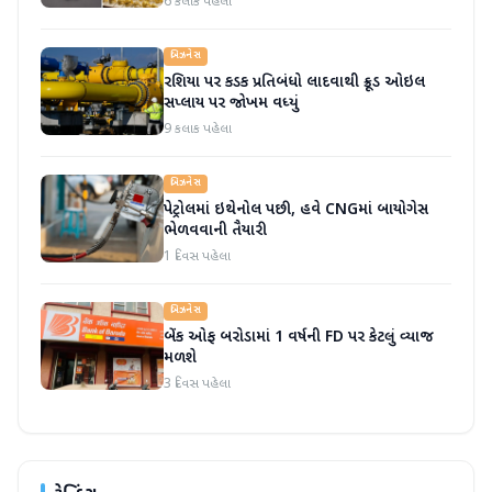
6 કલાક પહેલા
બિઝનેસ
રશિયા પર કડક પ્રતિબંધો લાદવાથી ક્રૂડ ઓઇલ
સપ્લાય પર જોખમ વધ્યું
9 કલાક પહેલા
બિઝનેસ
પેટ્રોલમાં ઇથેનોલ પછી, હવે CNGમાં બાયોગેસ
ભેળવવાની તૈયારી
1 દિવસ પહેલા
બિઝનેસ
બેંક ઓફ બરોડામાં 1 વર્ષની FD પર કેટલું વ્યાજ
મળશે
3 દિવસ પહેલા