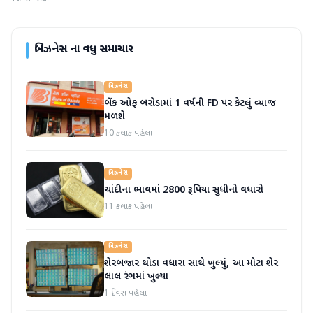
બિઝનેસ
ના વધુ સમાચાર
બિઝનેસ
બેંક ઓફ બરોડામાં 1 વર્ષની FD પર કેટલું વ્યાજ
મળશે
10 કલાક પહેલા
બિઝનેસ
ચાંદીના ભાવમાં 2800 રૂપિયા સુધીનો વધારો
11 કલાક પહેલા
બિઝનેસ
શેરબજાર થોડા વધારા સાથે ખુલ્યું, આ મોટા શેર
લાલ રંગમાં ખુલ્યા
1 દિવસ પહેલા