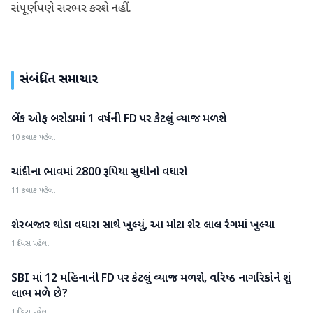
સંપૂર્ણપણે સરભર કરશે નહીં.
સંબંધિત સમાચાર
બેંક ઓફ બરોડામાં 1 વર્ષની FD પર કેટલું વ્યાજ મળશે
બિઝનેસ
10 કલાક પહેલા
ચાંદીના ભાવમાં 2800 રૂપિયા સુધીનો વધારો
બિઝનેસ
11 કલાક પહેલા
શેરબજાર થોડા વધારા સાથે ખુલ્યું, આ મોટા શેર લાલ રંગમાં ખુલ્યા
બિઝનેસ
1 દિવસ પહેલા
SBI માં 12 મહિનાની FD પર કેટલું વ્યાજ મળશે, વરિષ્ઠ નાગરિકોને શું
બિઝનેસ
લાભ મળે છે?
1 દિવસ પહેલા