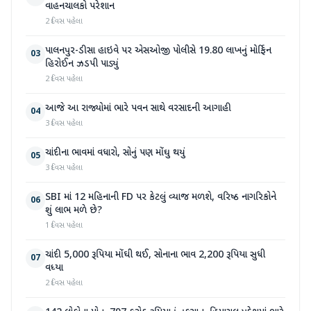
વાહનચાલકો પરેશાન
2 દિવસ પહેલા
પાલનપુર-ડીસા હાઇવે પર એસઓજી પોલીસે 19.80 લાખનું મોર્ફિન
03
હિરોઈન ઝડપી પાડ્યું
2 દિવસ પહેલા
આજે આ રાજ્યોમાં ભારે પવન સાથે વરસાદની આગાહી
04
3 દિવસ પહેલા
ચાંદીના ભાવમાં વધારો, સોનું પણ મોંઘુ થયું
05
3 દિવસ પહેલા
SBI માં 12 મહિનાની FD પર કેટલું વ્યાજ મળશે, વરિષ્ઠ નાગરિકોને
06
શું લાભ મળે છે?
1 દિવસ પહેલા
ચાંદી 5,000 રૂપિયા મોંઘી થઈ, સોનાના ભાવ 2,200 રૂપિયા સુધી
07
વધ્યા
2 દિવસ પહેલા