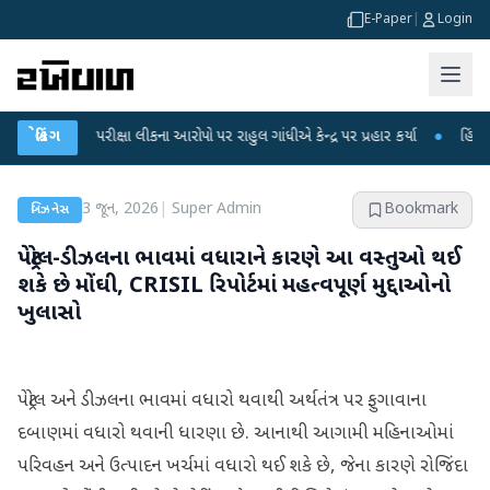
E-Paper
|
Login
ET પરીક્ષા લીકના આરોપો પર રાહુલ ગાંધીએ કેન્દ્ર પર પ્રહાર કર્યા
બ્રેકિંગ
●
હિંમતનગરમાં ર
3 જૂન, 2026
|
Super Admin
Bookmark
બિઝનેસ
પેટ્રોલ-ડીઝલના ભાવમાં વધારાને કારણે આ વસ્તુઓ થઈ
શકે છે મોંઘી, CRISIL રિપોર્ટમાં મહત્વપૂર્ણ મુદ્દાઓનો
ખુલાસો
પેટ્રોલ અને ડીઝલના ભાવમાં વધારો થવાથી અર્થતંત્ર પર ફુગાવાના
દબાણમાં વધારો થવાની ધારણા છે. આનાથી આગામી મહિનાઓમાં
પરિવહન અને ઉત્પાદન ખર્ચમાં વધારો થઈ શકે છે, જેના કારણે રોજિંદા