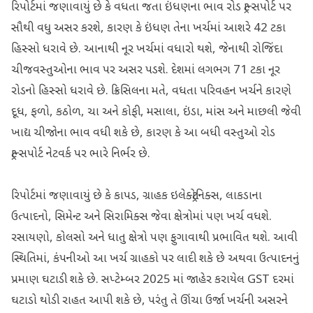
રિપોર્ટમાં જણાવાયું છે કે વધતા જતા ઇંધણના ભાવ રોડ ટ્રાન્સપોર્ટ પર
સૌથી વધુ અસર કરશે, કારણ કે ઇંધણ તેના ખર્ચમાં આશરે 42 ટકા
હિસ્સો ધરાવે છે. આનાથી નૂર ખર્ચમાં વધારો થશે, જેનાથી રોજિંદા
ચીજવસ્તુઓના ભાવ પર અસર પડશે. દેશમાં લગભગ 71 ટકા નૂર
રોડનો હિસ્સો ધરાવે છે. ક્રિસિલના મતે, વધતા પરિવહન ખર્ચને કારણે
દૂધ, ફળો, કઠોળ, ચા અને કોફી, મસાલા, ઇંડા, માંસ અને માછલી જેવી
ખાદ્ય ચીજોના ભાવ વધી શકે છે, કારણ કે આ બધી વસ્તુઓ રોડ
ટ્રાન્સપોર્ટ નેટવર્ક પર ભારે નિર્ભર છે.
રિપોર્ટમાં જણાવાયું છે કે કાપડ, ગ્રાહક ઇલેક્ટ્રોનિક્સ, લાકડાના
ઉત્પાદનો, સિમેન્ટ અને સિરામિક્સ જેવા ક્ષેત્રોમાં પણ ખર્ચ વધશે.
રસાયણો, કોલસો અને ધાતુ ક્ષેત્રો પણ ફુગાવાથી પ્રભાવિત થશે. આવી
સ્થિતિમાં, કંપનીઓ આ ખર્ચ ગ્રાહકો પર લાદી શકે છે અથવા ઉત્પાદનનું
પ્રમાણ ઘટાડી શકે છે. સપ્ટેમ્બર 2025 માં જાહેર કરાયેલ GST દરમાં
ઘટાડો થોડી રાહત આપી શકે છે, પરંતુ તે ઊંચા ઉર્જા ખર્ચની અસરને