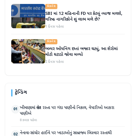
બિઝનેસ
SBI માં 12 મહિનાની FD પર કેટલું વ્યાજ મળશે,
વરિષ્ઠ નાગરિકોને શું લાભ મળે છે?
1 દિવસ પહેલા
બિઝનેસ
બમ્પર ઓપનિંગ છતાં બજાર ઘટ્યું, આ શેરોમાં
મોટો ઘટાડો જોવા મળ્યો
2 દિવસ પહેલા
ટ્રેન્ડિંગ
ખીમાણામાં જાહેર રસ્તા પર ગંદા પાણીનો નિકાલ, વેપારીઓ આકરા
01
પાણીએ
8 કલાક પહેલા
નેનાવા-સાંચોર હાઈવે પર ખાડાઓનું સામ્રાજ્ય બિસ્માર રસ્તાથી
02