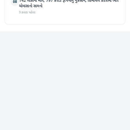
142 લોકોના મોત, 797 કરોડ રૂપિયાનું નુકસાન, હિમાચલ પ્રદેશમાં ભારે
08
ચોમાસાનો સામનો
9 કલાક પહેલા