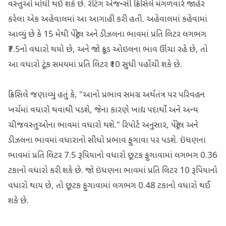
વસ્તુઓ મોંઘી થઈ શકે છે. રેટિંગ એજન્સી ક્રિસિલે મંગળવારે જાહેર
કરેલા એક અહેવાલમાં આ આગાહી કરી હતી. અહેવાલમાં કહેવામાં
આવ્યું છે કે 15 મેથી પેટ્રોલ અને ડીઝલના ભાવમાં પ્રતિ લિટર લગભગ
₹7.5નો વધારો થયો છે, અને જો ક્રૂડ ઓઇલના ભાવ ઊંચા રહે છે, તો
આ વધારો ટૂંક સમયમાં પ્રતિ લિટર ₹10 સુધી પહોંચી શકે છે.
ક્રિસિલે જણાવ્યું હતું કે, "આનો પ્રભાવ સમગ્ર અર્થતંત્ર પર પરિવહન
ખર્ચમાં વધારો થવાથી પડશે, જેના કારણે ખાદ્ય પદાર્થો અને અન્ય
ચીજવસ્તુઓના ભાવમાં વધારો થશે." રિપોર્ટ અનુસાર, પેટ્રોલ અને
ડીઝલના ભાવમાં વધારાનો સીધો પ્રભાવ ફુગાવા પર પડશે. ઇંધણના
ભાવમાં પ્રતિ લિટર 7.5 રૂપિયાનો વધારો છૂટક ફુગાવામાં લગભગ 0.36
ટકાનો વધારો કરી શકે છે. જો ઇંધણના ભાવમાં પ્રતિ લિટર 10 રૂપિયાનો
વધારો થાય છે, તો છૂટક ફુગાવામાં લગભગ 0.48 ટકાનો વધારો થઈ
શકે છે.